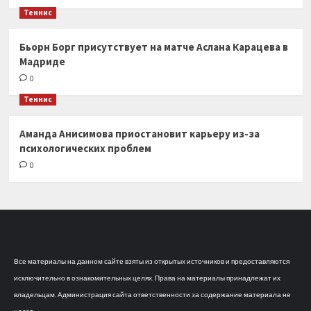
Теннис
Бьорн Борг присутствует на матче Аслана Карацева в
Мадриде
0
Теннис
Аманда Анисимова приостановит карьеру из-за
психологических проблем
0
Все материалы на данном сайте взяты из открытых источников и предоставляются
исключительно в ознакомительных целях. Права на материалы принадлежат их
владельцам. Администрация сайта ответственности за содержание материала не