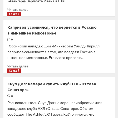
«Авангард»Зарплата Ивана в НХЛ...
Прочитать
Читать далее
больше
Хоккей
о
Бывший
Капризов усомнился, что вернется в Россию
форвард
в нынешнее межсезонье
«Авангарда»
подписал
0
контракт
Российский нападающий «Миннесоты Уайлд» Кирилл
с «Вашингтон»
Капризов сомневается в том, что поедет в Россию в
нынешнее межсезонье. Его слова привел в...
Прочитать
Читать далее
больше
Хоккей
о
Капризов
Снуп Догг намерен купить клуб НХЛ «Оттава
усомнился,
Сенаторз»
что
вернется
0
в Россию
Рэп-исполнитель Снуп Догг намерен приобрести акции
в нынешнее
канадского клуба НХЛ «Оттава Сенаторз». Об этом
межсезонье
сообщает The Athletic.© Газета.RuУточняется, что