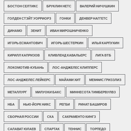
БОСТОН СЕЛТИКС
БРУКЛИН НЕТС
ВАЛЕРИЙ НИЧУШКИН
ГОЛДЕН СТЭЙТ УОРРИОРЗ
ГОНКИ
ДЕНВЕР НАГГЕТС
ДИНАМО
ЗЕНИТ
ИВАН МИРОШНИЧЕНКО
ИГОРЬ ЕСМАНТОВИЧ
ИГОРЬ ШЕСТЕРКИН
ИЛЬЯ КАРПУХИН
КИРИЛЛ КАПРИЗОВ
КЛИВЛЕНД КАВАЛЬЕРС
ЛИГА ВТБ
ЛОКОМОТИВ-КУБАНЬ
ЛОС-АНДЖЕЛЕС КЛИППЕРС
ЛОС-АНДЖЕЛЕС ЛЕЙКЕРС
МАЙАМИ ХИТ
МЕМФИС ГРИЗЗЛИЗ
МЕТАЛЛУРГ
МИЛУОКИ БАКС
МИННЕСОТА ТИМБЕРВУЛВЗ
НБА
НЬЮ-ЙОРК НИКС
РЕГБИ
РИНАТ БАШИРОВ
СБОРНАЯ РОССИИ
СКА
САКРАМЕНТО КИНГЗ
САЛАВАТ ЮЛАЕВ
СПАРТАК
ТЕННИС
ТОРПЕДО