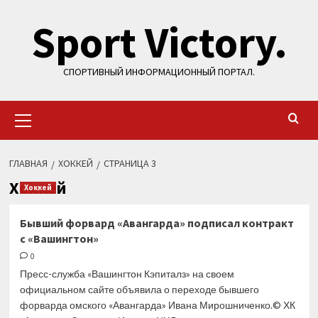
Перейти
Sport Victory.
к
содержимому
СПОРТИВНЫЙ ИНФОРМАЦИОННЫЙ ПОРТАЛ.
Основное
меню
ГЛАВНАЯ
ХОККЕЙ
СТРАНИЦА 3
Хоккей
Хоккей
Бывший форвард «Авангарда» подписал контракт
с «Вашингтон»
0
Пресс-служба «Вашингтон Кэпиталз» на своем
официальном сайте объявила о переходе бывшего
форварда омского «Авангарда» Ивана Мирошниченко.© ХК