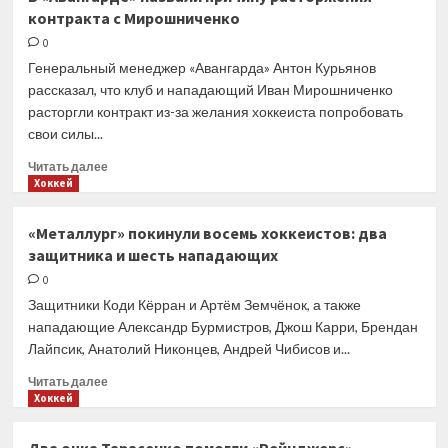
и нападающий
контракта с Мирошниченко
Мирошниченко
расторгли
0
контракт
Генеральный менеджер «Авангарда» Антон Курьянов
по взаимному
рассказал, что клуб и нападающий Иван Мирошниченко
соглашению
расторгли контракт из-за желания хоккеиста попробовать
сторон
свои силы...
Прочитать
Читать далее
больше
Хоккей
о
В «Авангарде»
«Металлург» покинули восемь хоккеистов: два
назвали
защитника и шесть нападающих
причину
расторжения
0
контракта
Защитники Коди Кёрран и Артём Земчёнок, а также
с Мирошниченко
нападающие Александр Бурмистров, Джош Карри, Брендан
Лайпсик, Анатолий Никонцев, Андрей Чибисов и...
Прочитать
Читать далее
больше
Хоккей
о
«Металлург»