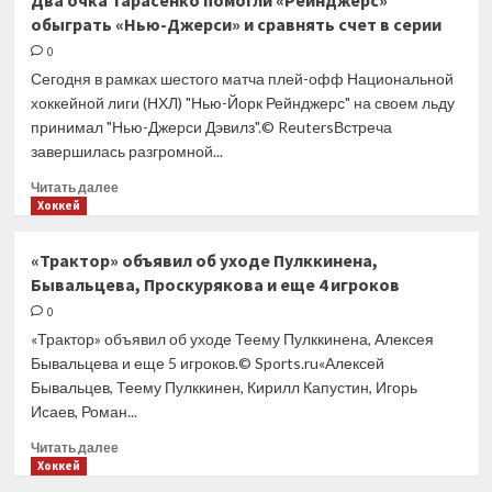
Два очка Тарасенко помогли «Рейнджерс»
покинули
обыграть «Нью-Джерси» и сравнять счет в серии
восемь
хоккеистов:
0
два
Сегодня в рамках шестого матча плей-офф Национальной
защитника
хоккейной лиги (НХЛ) "Нью-Йорк Рейнджерс" на своем льду
и шесть
принимал "Нью-Джерси Дэвилз".© ReutersВстреча
нападающих
завершилась разгромной...
Прочитать
Читать далее
больше
Хоккей
о
Два
«Трактор» объявил об уходе Пулккинена,
очка
Бывальцева, Проскурякова и еще 4 игроков
Тарасенко
помогли
0
«Рейнджерс»
«Трактор» объявил об уходе Теему Пулккинена, Алексея
обыграть
Бывальцева и еще 5 игроков.© Sports.ru«Алексей
«Нью-
Бывальцев, Теему Пулккинен, Кирилл Капустин, Игорь
Джерси»
Исаев, Роман...
и сравнять
счет
Прочитать
Читать далее
в серии
больше
Хоккей
о