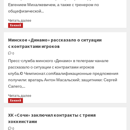
Евгением Михалкевичем, а также с тренером по
общефизической...
Прочитать
Читать далее
больше
Хоккей
о
«Металлург»
Минское «Динамо» рассказало о ситуации
представил
с контрактами игроков
тренерский
штаб
0
на сезон-2023/2024
Пресс-служба минского «Динамо» в телеграм-канале
рассказало о ситуации с контрактами игроков
клуба.© Чемпионат.comКвалификационные предложения
получили: вратарь Антон Масальский; защитники: Сергей
Сапего,...
Прочитать
Читать далее
больше
Хоккей
о
Минское
ХК «Сочи» заключил контракты с тремя
«Динамо»
хоккеистами
рассказало
о ситуации
0