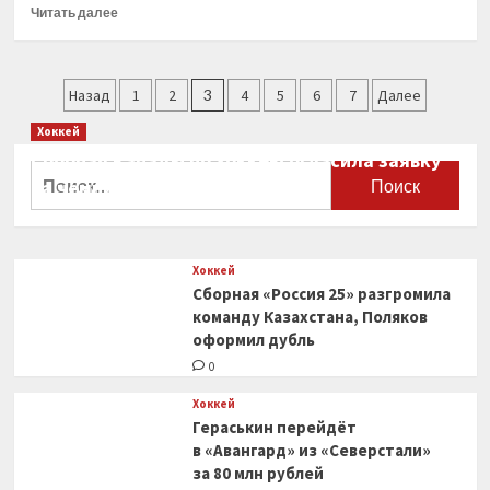
Прочитать
Читать далее
больше
о
СКА
Пагинация
подписал
Назад
1
2
3
4
5
6
7
Далее
новый
записей
Хоккей
контракт
с защитником
Сборная Канады по хоккею огласила заявку
Найти:
Фальковским
на чемпионат мира
0
Хоккей
Сборная «Россия 25» разгромила
команду Казахстана, Поляков
оформил дубль
0
Хоккей
Гераськин перейдёт
в «Авангард» из «Северстали»
за 80 млн рублей