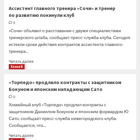
«Трактор»
Ассистент главного тренера «Сочи» и тренер
объявил
по развитию покинули клуб
об уходе
Пулккинена,
0
Бывальцева,
«Сочи» объявил о расставании с двумя специалистами
Проскурякова
тренерского штаба, сообщает пресс-служба клуба. Сегодня
и еще
истекли сроки действия контрактов ассистента главного
4 игроков
тренера...
Прочитать
Читать далее
больше
Хоккей
о
Ассистент
«Торпедо» продлило контракты с защитником
главного
Бокуном и японским нападающим Сато
тренера
«Сочи»
0
и тренер
Хоккейный клуб «Торпедо» продлил контракты с
по развитию
защитником Даниилом Бокуном и японским форвардом Ю
покинули
Сато, сообщает пресс-служба нижегородского клуба.
клуб
Сообщается, что...
Прочитать
Читать далее