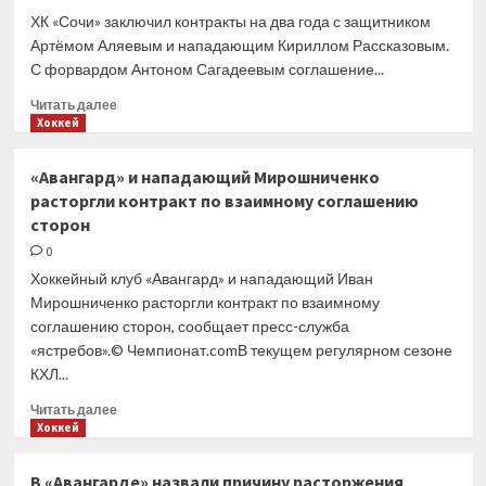
с контрактами
ХК «Сочи» заключил контракты на два года с защитником
игроков
Артёмом Аляевым и нападающим Кириллом Рассказовым.
С форвардом Антоном Сагадеевым соглашение...
Прочитать
Читать далее
больше
Хоккей
о
ХК «Сочи»
«Авангард» и нападающий Мирошниченко
заключил
расторгли контракт по взаимному соглашению
контракты
сторон
с тремя
хоккеистами
0
Хоккейный клуб «Авангард» и нападающий Иван
Мирошниченко расторгли контракт по взаимному
соглашению сторон, сообщает пресс-служба
«ястребов».© Чемпионат.comВ текущем регулярном сезоне
КХЛ...
Прочитать
Читать далее
больше
Хоккей
о
«Авангард»
В «Авангарде» назвали причину расторжения