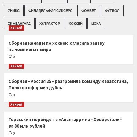
УНИКС
ФИЛАДЕЛЬФИЯ СИКСЕРС
ФОНБЕТ
ФУТБОЛ
ХК АВАНГАРД
ХК ТРАКТОР
ХОККЕЙ
ЦСКА
Хоккей
Сборная Канады по хоккею огласила заявку
на чемпионат мира
0
Хоккей
Сборная «Россия 25» разгромила команду Казахстана,
Поляков оформил дубль
0
Хоккей
Гераськин перейдёт в «Авангард» из «Северстали»
за 80 млн рублей
0