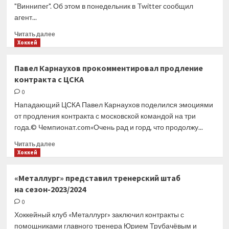
"Виннипег". Об этом в понедельник в Twitter сообщил
клуба
агент...
НХЛ
«Оттава
Прочитать
Читать далее
Сенаторз»
больше
Хоккей
— The
о
Athletic
Хоккеист
Павел Карнаухов прокомментировал продление
«Спартака»
контракта с ЦСКА
Чибриков
подписал
0
контракт
Нападающий ЦСКА Павел Карнаухов поделился эмоциями
с «Виннипегом»
от продления контракта с московской командой на три
года.© Чемпионат.com«Очень рад и горд, что продолжу...
Прочитать
Читать далее
больше
Хоккей
о
Павел
«Металлург» представил тренерский штаб
Карнаухов
на сезон-2023/2024
прокомментировал
продление
0
контракта
Хоккейный клуб «Металлург» заключил контракты с
с ЦСКА
помощниками главного тренера Юрием Трубачёвым и