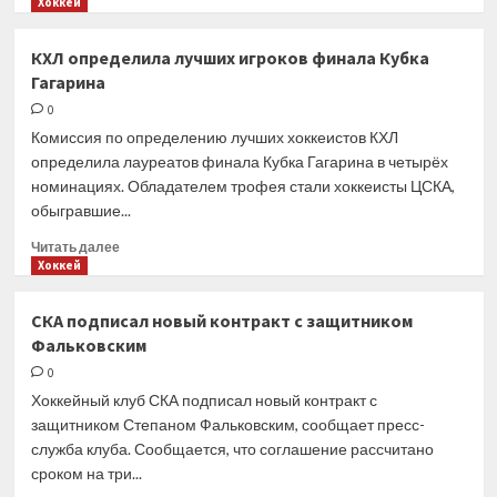
больше
Хоккей
о
«Торпедо»
КХЛ определила лучших игроков финала Кубка
продлило
Гагарина
контракты
с защитником
0
Бокуном
Комиссия по определению лучших хоккеистов КХЛ
и японским
определила лауреатов финала Кубка Гагарина в четырёх
нападающим
номинациях. Обладателем трофея стали хоккеисты ЦСКА,
Сато
обыгравшие...
Прочитать
Читать далее
больше
Хоккей
о
КХЛ
СКА подписал новый контракт с защитником
определила
Фальковским
лучших
игроков
0
финала
Хоккейный клуб СКА подписал новый контракт с
Кубка
защитником Степаном Фальковским, сообщает пресс-
Гагарина
служба клуба. Сообщается, что соглашение рассчитано
сроком на три...