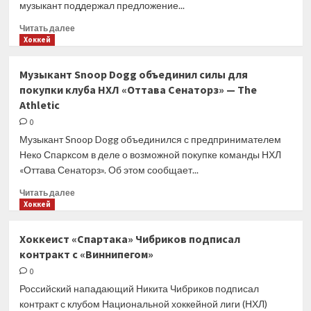
музыкант поддержал предложение...
Прочитать
Читать далее
больше
Хоккей
о
Снуп
Музыкант Snoop Dogg объединил силы для
Догг
покупки клуба НХЛ «Оттава Сенаторз» — The
намерен
Athletic
купить
клуб
0
НХЛ
Музыкант Snoop Dogg объединился с предпринимателем
«Оттава
Неко Спарксом в деле о возможной покупке команды НХЛ
Сенаторз»
«Оттава Сенаторз». Об этом сообщает...
Прочитать
Читать далее
больше
Хоккей
о
Музыкант
Хоккеист «Спартака» Чибриков подписал
Snoop
контракт с «Виннипегом»
Dogg
объединил
0
силы
Российский нападающий Никита Чибриков подписал
для
контракт с клубом Национальной хоккейной лиги (НХЛ)
покупки