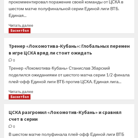
прокомментировал поражение своей команды от ЦСКА в
не
шестом матче полуфинальной серии Единой лиги ВТБ.
могли
Единая...
позволить
себе
Прочитать
Читать далее
поражения
больше
Баскетбол
о
Секулич:
Тренер «Локомотива-Кубань»: Глобальных перемен
ЦСКА
в игре ЦСКА вряд ли стоит ожидать
снес
нас,
0
как
Тренер «Локомотива-Кубань» Станислав Збарский
ураган,
поделился ожиданиями от шестого матча серии 1/2 финала
и
плей-офф Единой лиги ВТБ против ЦСКА. Единая лига...
мы
оказались
Прочитать
Читать далее
к
больше
Баскетбол
этому
о
не
Тренер
ЦСКА разгромил «Локомотив-Кубань» и сравнял
готовы
«Локомотива-
счет в серии
Кубань»:
Глобальных
0
перемен
В шестом матче полуфинала плей-офф Единой лиги ВТБ
в