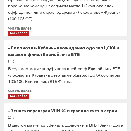
результату
то
поражение команды в седьмом матче 1/2 финала плей-
нам
офф Единой лиги с краснодарским «Локомотивом-Кубань»
повезло
(100:103 ОТ)....
Прочитать
Читать далее
больше
Баскетбол
о
Ватутин:
«Локомотив-Кубань» неожиданно одолел ЦСКА и
Наше
вышел в финал Единой лиги ВТБ
поражение
—
0
это
В седьмом матче полуфинала плей-офф Единой лиги ВТБ
не
«Локомотив-Кубань» в овертайме обыграл ЦСКА со счетом
вопрос
103:100. Единая лига ВТБ Фото:...
везения
или
Прочитать
Читать далее
удачи
больше
Баскетбол
о
«Локомотив-
«Зенит» переиграл УНИКС и сравнял счет в серии
Кубань»
0
неожиданно
одолел
В шестом матче полуфинала Единой лиги ВТБ «Зенит» дома
ЦСКА