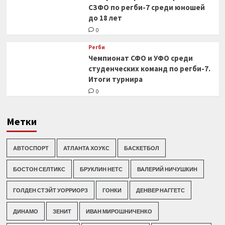
СЗФО по регби-7 среди юношей
до 18 лет
0
Регби
Чемпионат СФО и УФО среди
студенческих команд по регби-7.
Итоги турнира
0
Метки
АВТОСПОРТ
АТЛАНТА ХОУКС
БАСКЕТБОЛ
БОСТОН СЕЛТИКС
БРУКЛИН НЕТС
ВАЛЕРИЙ НИЧУШКИН
ГОЛДЕН СТЭЙТ УОРРИОРЗ
ГОНКИ
ДЕНВЕР НАГГЕТС
ДИНАМО
ЗЕНИТ
ИВАН МИРОШНИЧЕНКО