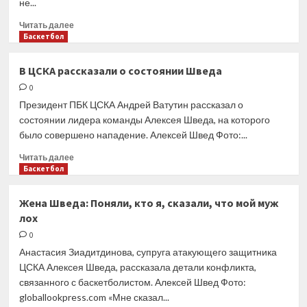
не...
Прочитать
Читать далее
больше
Баскетбол
о
Президент
В ЦСКА рассказали о состоянии Шведа
ЦСКА
0
—
о
Президент ПБК ЦСКА Андрей Ватутин рассказал о
Шведе:
состоянии лидера команды Алексея Шведа, на которого
Время
было совершено нападение. Алексей Швед Фото:...
—
лучший
Прочитать
Читать далее
лекарь
больше
Баскетбол
о
В
Жена Шведа: Поняли, кто я, сказали, что мой муж
ЦСКА
лох
рассказали
о
0
состоянии
Анастасия Зиадитдинова, супруга атакующего защитника
Шведа
ЦСКА Алексея Шведа, рассказала детали конфликта,
связанного с баскетболистом. Алексей Швед Фото:
globallookpress.com «Мне сказал...