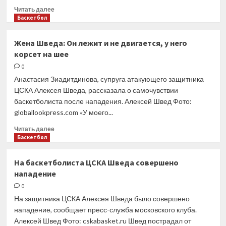
Прочитать
Читать далее
больше
Баскетбол
о
Жена
Жена Шведа: Он лежит и не двигается, у него
Шведа:
корсет на шее
Поняли,
кто
0
я,
Анастасия Зиадитдинова, супруга атакующего защитника
сказали,
ЦСКА Алексея Шведа, рассказала о самочувствии
что
баскетболиста после нападения. Алексей Швед Фото:
мой
globallookpress.com «У моего...
муж
лох
Прочитать
Читать далее
больше
Баскетбол
о
Жена
На баскетболиста ЦСКА Шведа совершено
Шведа:
нападение
Он
лежит
0
и
На защитника ЦСКА Алексея Шведа было совершено
не
нападение, сообщает пресс-служба московского клуба.
двигается,
Алексей Швед Фото: cskabasket.ru Швед пострадал от
у