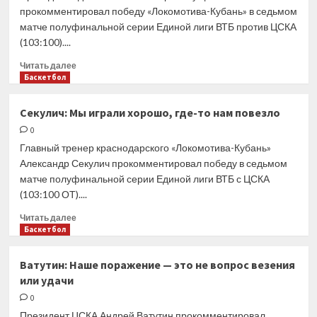
справиться
прокомментировал победу «Локомотива-Кубань» в седьмом
с
матче полуфинальной серии Единой лиги ВТБ против ЦСКА
давлением,
(103:100)....
но
не
Прочитать
Читать далее
смогли
больше
Баскетбол
о
Кущенко:
Секулич: Мы играли хорошо, где-то нам повезло
Это
0
проект
«Локо»,
Главный тренер краснодарского «Локомотива-Кубань»
который
Александр Секулич прокомментировал победу в седьмом
они
матче полуфинальной серии Единой лиги ВТБ с ЦСКА
декларировали
(103:100 ОТ)....
три-
четыре
Прочитать
Читать далее
года
больше
Баскетбол
назад,
о
когда
Секулич:
Ватутин: Наше поражение — это не вопрос везения
доверяли
Мы
или удачи
молодым
играли
в
хорошо,
0
ущерб
где-
Президент ЦСКА Андрей Ватутин прокомментировал