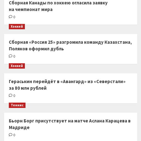
Сборная Канады по хоккею огласила заявку
на чемпионат мира
0
Хоккей
Сборная «Россия 25» разгромила команду Казахстана,
Поляков оформил дубль
0
Хоккей
Гераськин перейдёт в «Авангард» из «Северстали»
за 80 млн рублей
0
Теннис
Бьорн Борг присутствует на матче Аслана Карацева в
Мадриде
0