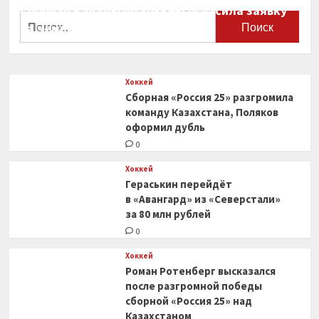
четверти
Сборная Канады по хоккею огласила заявку
Найти:
нам
на чемпионат мира
удалось
0
сделать
разницу,
которая
Хоккей
оказалась
Сборная «Россия 25» разгромила
решающей
команду Казахстана, Поляков
оформил дубль
0
Хоккей
Гераськин перейдёт
в «Авангард» из «Северстали»
за 80 млн рублей
0
Хоккей
Роман Ротенберг высказался
после разгромной победы
сборной «Россия 25» над
Казахстаном