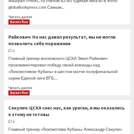
обыграл УНИКС со счетом 82:80. Единая лига ВТБ Фото:
и
globallookpress.com Самым...
вышел
в
Прочитать
Читать далее
финал
больше
Баскетбол
Единой
о
лиги
«Зенит»
Райкович: На нас давил результат, мы не могли
ВТБ
переиграл
позволить себе поражения
УНИКС
и
0
сравнял
Главный тренер московского ЦСКА Эмил Райкович
счет
прокомментировал победу своей команды над
в
«Локомотивом-Кубань» в шестом матче полуфинальной
серии
серии Единой лиги ВТБ....
Прочитать
Читать далее
больше
Баскетбол
о
Райкович:
Секулич: ЦСКА снес нас, как ураган, и мы оказались
На
к этому не готовы
нас
давил
0
результат,
Главный тренер «Локомотива-Кубань» Александр Секулич
мы