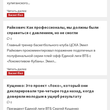
хулиганского...
него
корсет
Прочитать
Читать далее
на
больше
Баскетбол
шее
о
На
Райкович: Как профессионалы, мы должны были
баскетболиста
справиться с давлением, но не смогли
ЦСКА
Шведа
0
совершено
Главный тренер баскетбольного клуба ЦСКА Эмил
нападение
Райкович прокомментировал поражение подопечных в
полуфинальной серии плей-офф Единой лиги ВТБ с
«Локомотивом-Кубань». Эмил...
Прочитать
Читать далее
больше
Баскетбол
о
Райкович:
Кущенко: Это проект «Локо», который они
Как
декларировали три-четыре года назад, когда
профессионалы,
доверяли молодым в ущерб результату
мы
должны
0
были
Президент Единой лиги ВТБ Сергей Кущенко