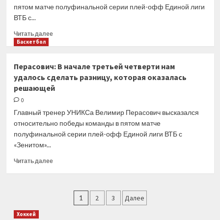
пятом матче полуфинальной серии плей-офф Единой лиги
ВТБ с...
Прочитать
Читать далее
больше
Баскетбол
о
Паскуаль:
Перасович: В начале третьей четверти нам
В
удалось сделать разницу, которая оказалась
третьей
решающей
четверти
мы
0
полностью
Главный тренер УНИКСа Велимир Перасович высказался
потеряли
относительно победы команды в пятом матче
контроль
полуфинальной серии плей-офф Единой лиги ВТБ с
«Зенитом»...
Прочитать
Читать далее
больше
о
Перасович:
Пагинация
В
1
2
3
Далее
начале
записей
Хоккей
третьей