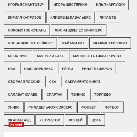
ИГОРЬ ЕСМАНТОВИЧ
ИГОРЬ ШЕСТЕРКИН
ИЛЬЯ КАРПУХИН
КИРИЛЛ КАПРИЗОВ
КЛИВЛЕНД КАВАЛЬЕРС
ЛИГА ВТБ
ЛОКОМОТИВ-КУБАНЬ
ЛОС-АНДЖЕЛЕС КЛИППЕРС
ЛОС-АНДЖЕЛЕС ЛЕЙКЕРС
МАЙАМИ ХИТ
МЕМФИС ГРИЗЗЛИЗ
МЕТАЛЛУРГ
МИЛУОКИ БАКС
МИННЕСОТА ТИМБЕРВУЛВЗ
НБА
НЬЮ-ЙОРК НИКС
РЕГБИ
РИНАТ БАШИРОВ
СБОРНАЯ РОССИИ
СКА
САКРАМЕНТО КИНГЗ
САЛАВАТ ЮЛАЕВ
СПАРТАК
ТЕННИС
ТОРПЕДО
УНИКС
ФИЛАДЕЛЬФИЯ СИКСЕРС
ФОНБЕТ
ФУТБОЛ
ХК АВАНГАРД
ХК ТРАКТОР
ХОККЕЙ
ЦСКА
Хоккей