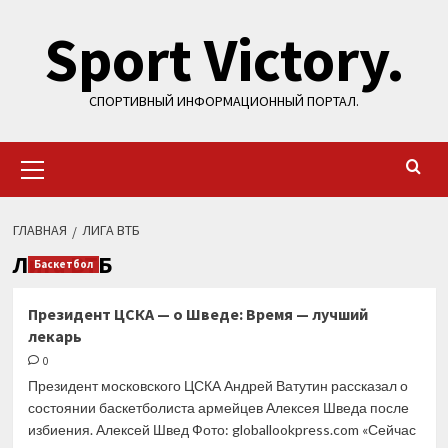
Перейти
Sport Victory.
к
содержимому
СПОРТИВНЫЙ ИНФОРМАЦИОННЫЙ ПОРТАЛ.
Основное
меню
ГЛАВНАЯ
ЛИГА ВТБ
Лига ВТБ
Баскетбол
Президент ЦСКА — о Шведе: Время — лучший
лекарь
0
Президент московского ЦСКА Андрей Ватутин рассказал о
состоянии баскетболиста армейцев Алексея Шведа после
избиения. Алексей Швед Фото: globallookpress.com «Сейчас