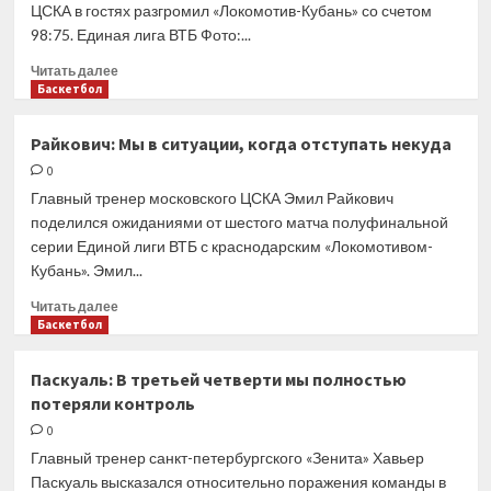
ЦСКА в гостях разгромил «Локомотив-Кубань» со счетом
игре
98:75. Единая лига ВТБ Фото:...
ЦСКА
вряд
Прочитать
Читать далее
ли
больше
Баскетбол
стоит
о
ожидать
ЦСКА
Райкович: Мы в ситуации, когда отступать некуда
разгромил
0
«Локомотив-
Кубань»
Главный тренер московского ЦСКА Эмил Райкович
и
поделился ожиданиями от шестого матча полуфинальной
сравнял
серии Единой лиги ВТБ с краснодарским «Локомотивом-
счет
Кубань». Эмил...
в
серии
Прочитать
Читать далее
больше
Баскетбол
о
Райкович:
Паскуаль: В третьей четверти мы полностью
Мы
потеряли контроль
в
ситуации,
0
когда
Главный тренер санкт-петербургского «Зенита» Хавьер
отступать
Паскуаль высказался относительно поражения команды в
некуда