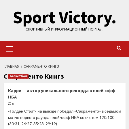
Перейти
Sport Victory.
к
содержимому
СПОРТИВНЫЙ ИНФОРМАЦИОННЫЙ ПОРТАЛ.
Основное
меню
ГЛАВНАЯ
САКРАМЕНТО КИНГЗ
Сакраменто Кингз
Баскетбол
Карри — автор уникального рекорда в плей-офф
НБА
0
«Голден Стэйт» на выезде победил «Сакраменто» в седьмом
матче первого раунда плей-офф НБА со счетом 120:100
(30:31, 26:27, 35:23, 29:19)....