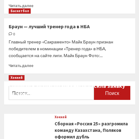
«Сакраменто»
Прочитать
Читать далее
сравнял
больше
Баскетбол
счет
о
в
«Сакраменто»
Браун — лучший тренер года в НБА
серии
и
с
0
«Филадельфия»
«Голден
увеличили
Главный тренер «Сакраменто» Майк Браун признан
Стэйт»
преимущество
победителем в номинации «Тренер года» в НБА,
в
сообщается на сайте лиги. Майк Браун Фото:...
своих
сериях
Прочитать
Читать далее
плей-
больше
офф
о
Хоккей
Браун
Сборная Канады по хоккею огласила заявку
—
Найти:
на чемпионат мира
лучший
тренер
0
года
в
Хоккей
НБА
Сборная «Россия 25» разгромила
команду Казахстана, Поляков
оформил дубль