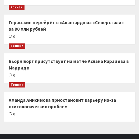
Хоккей
Гераськин перейдёт в «Авангард» из «Северстали»
за 80 млн рублей
0
Теннис
Бьорн Борг присутствует на матче Аслана Карацева в
Мадриде
0
Теннис
Аманда Анисимова приостановит карьеру из-за
психологических проблем
0