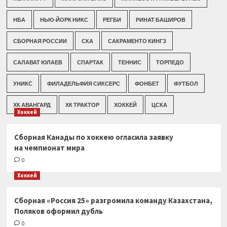
НБА
НЬЮ-ЙОРК НИКС
РЕГБИ
РИНАТ БАШИРОВ
СБОРНАЯ РОССИИ
СКА
САКРАМЕНТО КИНГЗ
САЛАВАТ ЮЛАЕВ
СПАРТАК
ТЕННИС
ТОРПЕДО
УНИКС
ФИЛАДЕЛЬФИЯ СИКСЕРС
ФОНБЕТ
ФУТБОЛ
ХК АВАНГАРД
ХК ТРАКТОР
ХОККЕЙ
ЦСКА
Хоккей
Сборная Канады по хоккею огласила заявку
на чемпионат мира
0
Хоккей
Сборная «Россия 25» разгромила команду Казахстана,
Поляков оформил дубль
0