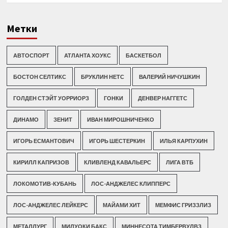
Метки
АВТОСПОРТ
АТЛАНТА ХОУКС
БАСКЕТБОЛ
БОСТОН СЕЛТИКС
БРУКЛИН НЕТС
ВАЛЕРИЙ НИЧУШКИН
ГОЛДЕН СТЭЙТ УОРРИОРЗ
ГОНКИ
ДЕНВЕР НАГГЕТС
ДИНАМО
ЗЕНИТ
ИВАН МИРОШНИЧЕНКО
ИГОРЬ ЕСМАНТОВИЧ
ИГОРЬ ШЕСТЕРКИН
ИЛЬЯ КАРПУХИН
КИРИЛЛ КАПРИЗОВ
КЛИВЛЕНД КАВАЛЬЕРС
ЛИГА ВТБ
ЛОКОМОТИВ-КУБАНЬ
ЛОС-АНДЖЕЛЕС КЛИППЕРС
ЛОС-АНДЖЕЛЕС ЛЕЙКЕРС
МАЙАМИ ХИТ
МЕМФИС ГРИЗЗЛИЗ
МЕТАЛЛУРГ
МИЛУОКИ БАКС
МИННЕСОТА ТИМБЕРВУЛВЗ