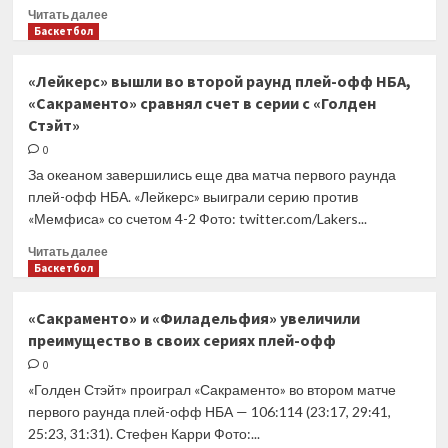
Прочитать
Читать далее
больше
Баскетбол
о
Карри
«Лейкерс» вышли во второй раунд плей-офф НБА,
—
«Сакраменто» сравнял счет в серии с «Голден
автор
Стэйт»
уникального
рекорда
0
в
За океаном завершились еще два матча первого раунда
плей-
плей-офф НБА. «Лейкерс» выиграли серию против
офф
«Мемфиса» со счетом 4-2 Фото: twitter.com/Lakers...
НБА
Прочитать
Читать далее
больше
Баскетбол
о
«Лейкерс»
«Сакраменто» и «Филадельфия» увеличили
вышли
преимущество в своих сериях плей-офф
во
второй
0
раунд
«Голден Стэйт» проиграл «Сакраменто» во втором матче
плей-
первого раунда плей-офф НБА — 106:114 (23:17, 29:41,
офф
25:23, 31:31). Стефен Карри Фото:...
НБА,