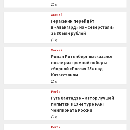
0
Хоккей
Гераськин перейдёт
в «Авангард» из «Северстали»
за 80 млн рублей
0
Хоккей
Роман Ротенберг высказался
после разгромной победы
сборной «Россия 25» над
Казахстаном
0
Регби
Гуга Хантадзе – автор лучшей
попытки в 13-м туре PARI
Чемпионата России
0
Регби