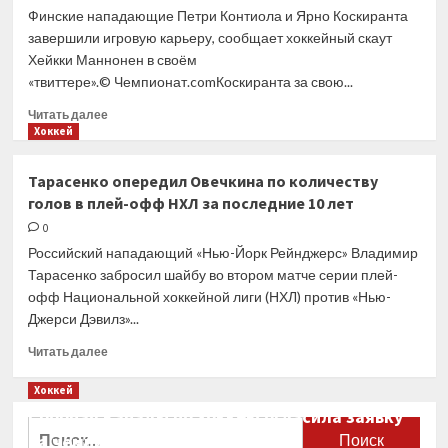
о разрыве
Финские нападающие Петри Контиола и Ярно Коскиранта
контракта
завершили игровую карьеру, сообщает хоккейный скаут
хоккеиста
Хейкки Маннонен в своём
со СКА
«твиттере».© Чемпионат.comКоскиранта за свою...
Прочитать
Читать далее
больше
Хоккей
о
Финские
Тарасенко опередил Овечкина по количеству
нападающие
голов в плей-офф НХЛ за последние 10 лет
Контиола
и Коскиранта
0
закончили
Российский нападающий «Нью-Йорк Рейнджерс» Владимир
игровую
Тарасенко забросил шайбу во втором матче серии плей-
карьеру
офф Национальной хоккейной лиги (НХЛ) против «Нью-
Джерси Дэвилз»...
Прочитать
Читать далее
больше
о
Хоккей
Тарасенко
Сборная Канады по хоккею огласила заявку
опередил
Найти:
на чемпионат мира
Овечкина