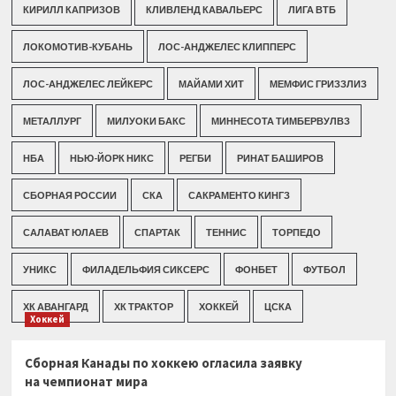
КИРИЛЛ КАПРИЗОВ
КЛИВЛЕНД КАВАЛЬЕРС
ЛИГА ВТБ
ЛОКОМОТИВ-КУБАНЬ
ЛОС-АНДЖЕЛЕС КЛИППЕРС
ЛОС-АНДЖЕЛЕС ЛЕЙКЕРС
МАЙАМИ ХИТ
МЕМФИС ГРИЗЗЛИЗ
МЕТАЛЛУРГ
МИЛУОКИ БАКС
МИННЕСОТА ТИМБЕРВУЛВЗ
НБА
НЬЮ-ЙОРК НИКС
РЕГБИ
РИНАТ БАШИРОВ
СБОРНАЯ РОССИИ
СКА
САКРАМЕНТО КИНГЗ
САЛАВАТ ЮЛАЕВ
СПАРТАК
ТЕННИС
ТОРПЕДО
УНИКС
ФИЛАДЕЛЬФИЯ СИКСЕРС
ФОНБЕТ
ФУТБОЛ
ХК АВАНГАРД
ХК ТРАКТОР
ХОККЕЙ
ЦСКА
Хоккей
Сборная Канады по хоккею огласила заявку
на чемпионат мира