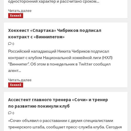
односторонний характер и рассчитано сроком...
Прочитать
Читать далее
больше
Хоккей
о
«Автомобилист»
Хоккеист «Спартака» Чибриков подписал
подписал
контракт с «Виннипегом»
контракт
с нападающим
0
Бывальцевым
Российский нападающий Никита Чибриков подписал
контракт с клубом Национальной хоккейной лиги (НХЛ)
"Виннипег". Об этом в понедельник в Twitter сообщил
агент...
Прочитать
Читать далее
больше
Хоккей
о
Хоккеист
Ассистент главного тренера «Сочи» и тренер
«Спартака»
по развитию покинули клуб
Чибриков
подписал
0
контракт
«Сочи» объявил о расставании с двумя специалистами
с «Виннипегом»
тренерского штаба, сообщает пресс-служба клуба. Сегодня