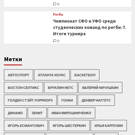
0
Регби
Чемпионат СФО и УФО среди
студенческих команд по регби-7.
Итоги турнира
0
Метки
АВТОСПОРТ
АТЛАНТА ХОУКС
БАСКЕТБОЛ
БОСТОН СЕЛТИКС
БРУКЛИН НЕТС
ВАЛЕРИЙ НИЧУШКИН
ГОЛДЕН СТЭЙТ УОРРИОРЗ
ГОНКИ
ДЕНВЕР НАГГЕТС
ДИНАМО
ЗЕНИТ
ИВАН МИРОШНИЧЕНКО
ИГОРЬ ЕСМАНТОВИЧ
ИГОРЬ ШЕСТЕРКИН
ИЛЬЯ КАРПУХИН