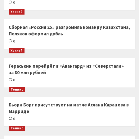
0
Хоккей
Сборная «Россия 25» разгромила команду Казахстана,
Поляков оформил дубль
0
Хоккей
Гераськин перейдёт в «Авангард» из «Северстали»
за 80 млн рублей
0
Теннис
Бьорн Борг присутствует на матче Аслана Карацева в
Мадриде
0
Теннис