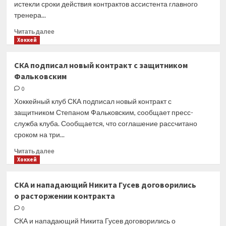
истекли сроки действия контрактов ассистента главного
тренера...
Прочитать
Читать далее
больше
Хоккей
о
Ассистент
СКА подписал новый контракт с защитником
главного
Фальковским
тренера
«Сочи»
0
и тренер
Хоккейный клуб СКА подписал новый контракт с
по развитию
защитником Степаном Фальковским, сообщает пресс-
покинули
служба клуба. Сообщается, что соглашение рассчитано
клуб
сроком на три...
Прочитать
Читать далее
больше
Хоккей
о
СКА
СКА и нападающий Никита Гусев договорились
подписал
о расторжении контракта
новый
контракт
0
с защитником
СКА и нападающий Никита Гусев договорились о