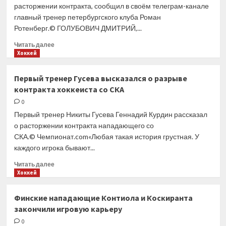
Фальковским
расторжении контракта, сообщил в своём телеграм-канале
главный тренер петербургского клуба Роман
Ротенберг.© ГОЛУБОВИЧ ДМИТРИЙ,...
Прочитать
Читать далее
больше
Хоккей
о
СКА
Первый тренер Гусева высказался о разрыве
и нападающий
контракта хоккеиста со СКА
Никита
Гусев
0
договорились
Первый тренер Никиты Гусева Геннадий Курдин рассказал
о расторжении
о расторжении контракта нападающего со
контракта
СКА.© Чемпионат.com«Любая такая история грустная. У
каждого игрока бывают...
Прочитать
Читать далее
больше
Хоккей
о
Первый
Финские нападающие Контиола и Коскиранта
тренер
закончили игровую карьеру
Гусева
высказался
0