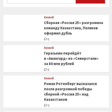
по количеству
0
голов
в плей-
Хоккей
офф
Сборная «Россия 25» разгромила
НХЛ
за последние
команду Казахстана, Поляков
10 лет
оформил дубль
0
Хоккей
Гераськин перейдёт
в «Авангард» из «Северстали»
за 80 млн рублей
0
Хоккей
Роман Ротенберг высказался
после разгромной победы
сборной «Россия 25» над
Казахстаном
0