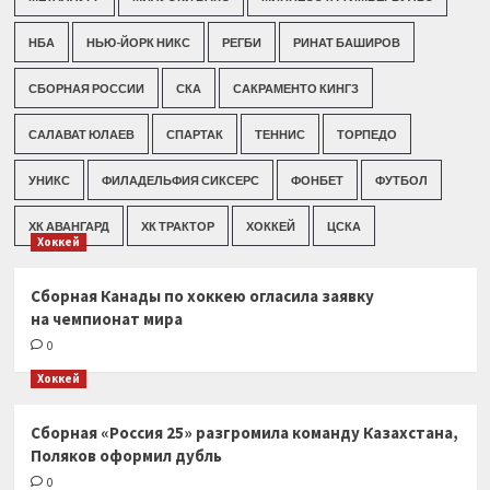
НБА
НЬЮ-ЙОРК НИКС
РЕГБИ
РИНАТ БАШИРОВ
СБОРНАЯ РОССИИ
СКА
САКРАМЕНТО КИНГЗ
САЛАВАТ ЮЛАЕВ
СПАРТАК
ТЕННИС
ТОРПЕДО
УНИКС
ФИЛАДЕЛЬФИЯ СИКСЕРС
ФОНБЕТ
ФУТБОЛ
ХК АВАНГАРД
ХК ТРАКТОР
ХОККЕЙ
ЦСКА
Хоккей
Сборная Канады по хоккею огласила заявку
на чемпионат мира
0
Хоккей
Сборная «Россия 25» разгромила команду Казахстана,
Поляков оформил дубль
0