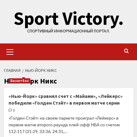
Перейти
Sport Victory.
к
содержимому
СПОРТИВНЫЙ ИНФОРМАЦИОННЫЙ ПОРТАЛ.
Основное
меню
ГЛАВНАЯ
НЬЮ-ЙОРК НИКС
Нью-Йорк Никс
Баскетбол
«Нью-Йорк» сравнял счет с «Майами», «Лейкерс»
победили «Голден Стэйт» в первом матче серии
0
«Голден Стэйт» на своем паркете проиграл «Лейкерс» в
первом матче второго раунда плей-офф НБА со счетом
112:117 (31:29, 33:36, 24:31,...