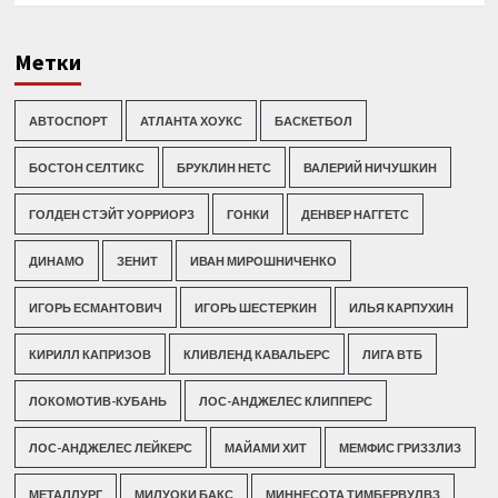
Метки
АВТОСПОРТ
АТЛАНТА ХОУКС
БАСКЕТБОЛ
БОСТОН СЕЛТИКС
БРУКЛИН НЕТС
ВАЛЕРИЙ НИЧУШКИН
ГОЛДЕН СТЭЙТ УОРРИОРЗ
ГОНКИ
ДЕНВЕР НАГГЕТС
ДИНАМО
ЗЕНИТ
ИВАН МИРОШНИЧЕНКО
ИГОРЬ ЕСМАНТОВИЧ
ИГОРЬ ШЕСТЕРКИН
ИЛЬЯ КАРПУХИН
КИРИЛЛ КАПРИЗОВ
КЛИВЛЕНД КАВАЛЬЕРС
ЛИГА ВТБ
ЛОКОМОТИВ-КУБАНЬ
ЛОС-АНДЖЕЛЕС КЛИППЕРС
ЛОС-АНДЖЕЛЕС ЛЕЙКЕРС
МАЙАМИ ХИТ
МЕМФИС ГРИЗЗЛИЗ
МЕТАЛЛУРГ
МИЛУОКИ БАКС
МИННЕСОТА ТИМБЕРВУЛВЗ