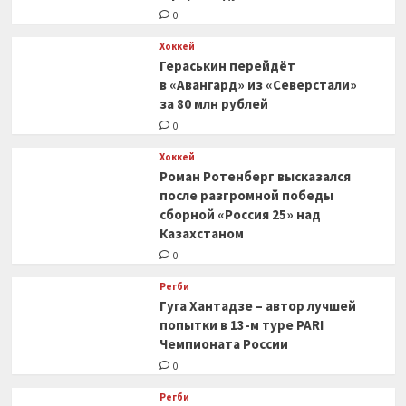
«Кливленд»
0
Хоккей
Гераськин перейдёт
в «Авангард» из «Северстали»
за 80 млн рублей
0
Хоккей
Роман Ротенберг высказался
после разгромной победы
сборной «Россия 25» над
Казахстаном
0
Регби
Гуга Хантадзе – автор лучшей
попытки в 13-м туре PARI
Чемпионата России
0
Регби