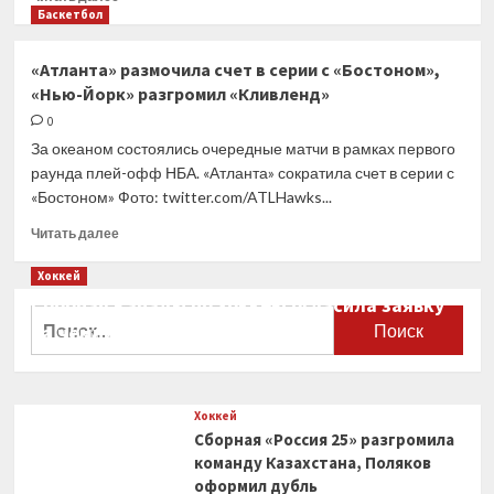
матч
больше
Баскетбол
против
о
«Нью-
«Нью-
«Атланта» размочила счет в серии с «Бостоном»,
Йорка»
Йорк»
«Нью-Йорк» разгромил «Кливленд»
и
«Майами»
0
преодолели
За океаном состоялись очередные матчи в рамках первого
барьер
раунда плей-офф НБА. «Атланта» сократила счет в серии с
первого
«Бостоном» Фото: twitter.com/ATLHawks...
раунд
плей-
Прочитать
Читать далее
офф
больше
НБА
о
Хоккей
«Атланта»
Сборная Канады по хоккею огласила заявку
размочила
Найти:
на чемпионат мира
счет
в
0
серии
с
Хоккей
«Бостоном»,
Сборная «Россия 25» разгромила
«Нью-
Йорк»
команду Казахстана, Поляков
разгромил
оформил дубль