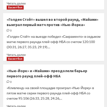
Прочитать
Читать далее
больше
Баскетбол
о
«Нью-
«Голден Стэйт» вышел во второй раунд, «Майами»
Йорк»
выиграл первый матч против «Нью-Йорка»
сравнял
счет
0
с
«Голден Стэйт» на выезде победил «Сакраменто» в седьмом
«Майами»,
матче первого раунда плей-офф НБА со счетом 120:100
«Лейкерс»
(30:31, 26:27, 35:23, 29:19)....
победили
«Голден
Прочитать
Читать далее
Стэйт»
больше
Баскетбол
в
о
первом
«Голден
«Нью-Йорк» и «Майами» преодолели барьер
матче
Стэйт»
первого раунд плей-офф НБА
серии
вышел
во
0
второй
«Кливленд» на своей площадке проиграл «Нью-Йорку» в
раунд,
пятом матче серии первого раунда плей‑офф НБА со
«Майами»
счетом 95:106 (26:33, 25:28, 24:26,...
выиграл
первый
Прочитать
Читать далее