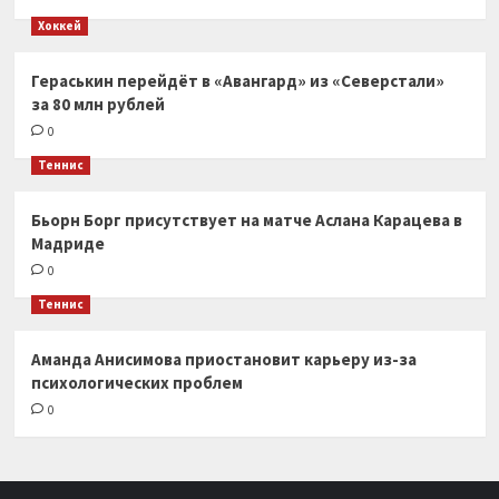
Хоккей
Гераськин перейдёт в «Авангард» из «Северстали»
за 80 млн рублей
0
Теннис
Бьорн Борг присутствует на матче Аслана Карацева в
Мадриде
0
Теннис
Аманда Анисимова приостановит карьеру из-за
психологических проблем
0