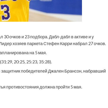
 30 очков и 23 подбора. Дабл-дабл в активе и у
Лидер хозяев паркета Стефен Карри набрал 27 очков.
запланирована на 5 мая.
31:29, 20:25, 25:23, 35:28).
л защитник победителей Джален Брансон, набравший
етья противостояния должна пройти 5 мая.