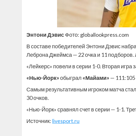
Энтони Дэвис
Фото: globallookpress.com
В составе победителей Энтони Дэвис набрал
Леброна Джеймса — 22 очка и 11 подборов. 
«Лейкерс» повели в серии 1-0. Вторая игра 
«Нью-Йорк»
обыграл
«Майами»
— 111:105 (
Самым результативным игроком матча ста
30 очков.
«Нью-Йорк» сравнял счет в серии — 1-1. Тр
Источник:
livesport.ru