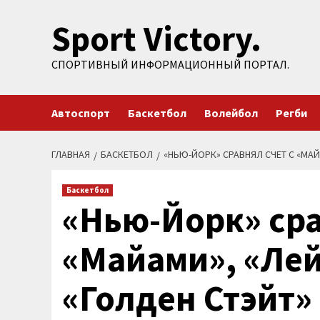
Перейти
Sport Victory.
к
содержимому
СПОРТИВНЫЙ ИНФОРМАЦИОННЫЙ ПОРТАЛ.
Автоспорт
Баскетбол
Волейбол
Регби
ГЛАВНАЯ
БАСКЕТБОЛ
«НЬЮ-ЙОРК» СРАВНЯЛ СЧЕТ С «МА
Баскетбол
«Нью-Йорк» сра
«Майами», «Ле
«Голден Стэйт»