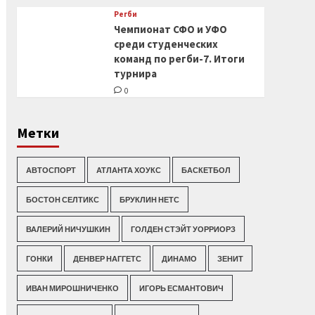
Регби
Чемпионат СФО и УФО
среди студенческих
команд по регби-7. Итоги
турнира
0
Метки
АВТОСПОРТ
АТЛАНТА ХОУКС
БАСКЕТБОЛ
БОСТОН СЕЛТИКС
БРУКЛИН НЕТС
ВАЛЕРИЙ НИЧУШКИН
ГОЛДЕН СТЭЙТ УОРРИОРЗ
ГОНКИ
ДЕНВЕР НАГГЕТС
ДИНАМО
ЗЕНИТ
ИВАН МИРОШНИЧЕНКО
ИГОРЬ ЕСМАНТОВИЧ