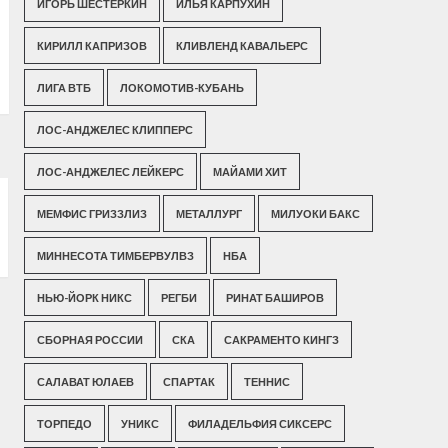
ИГОРЬ ШЕСТЕРКИН
ИЛЬЯ КАРПУХИН
КИРИЛЛ КАПРИЗОВ
КЛИВЛЕНД КАВАЛЬЕРС
ЛИГА ВТБ
ЛОКОМОТИВ-КУБАНЬ
ЛОС-АНДЖЕЛЕС КЛИППЕРС
ЛОС-АНДЖЕЛЕС ЛЕЙКЕРС
МАЙАМИ ХИТ
МЕМФИС ГРИЗЗЛИЗ
МЕТАЛЛУРГ
МИЛУОКИ БАКС
МИННЕСОТА ТИМБЕРВУЛВЗ
НБА
НЬЮ-ЙОРК НИКС
РЕГБИ
РИНАТ БАШИРОВ
СБОРНАЯ РОССИИ
СКА
САКРАМЕНТО КИНГЗ
САЛАВАТ ЮЛАЕВ
СПАРТАК
ТЕННИС
ТОРПЕДО
УНИКС
ФИЛАДЕЛЬФИЯ СИКСЕРС