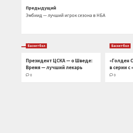
Навигация
Предыдущий
Эмбиид — лучший игрок сезона в НБА
записи
Баскетбол
Баскетбол
Президент ЦСКА — о Шведе:
«Голден С
Время — лучший лекарь
в серии с
0
0