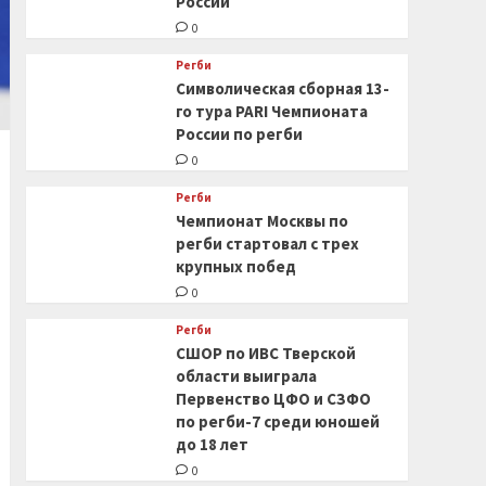
России
0
Регби
Символическая сборная 13-
го тура PARI Чемпионата
России по регби
0
Регби
Чемпионат Москвы по
регби стартовал с трех
крупных побед
0
Регби
СШОР по ИВС Тверской
области выиграла
Первенство ЦФО и СЗФО
по регби-7 среди юношей
до 18 лет
0