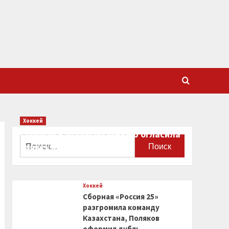
Хоккей
Сборная Канады по хоккею огласила
Найти:
заявку на чемпионат мира
0
Хоккей
Сборная «Россия 25»
разгромила команду
Казахстана, Поляков
оформил дубль