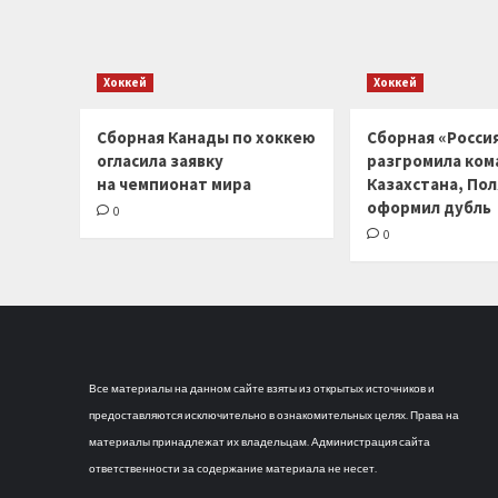
Хоккей
Хоккей
Сборная Канады по хоккею
Сборная «Россия
огласила заявку
разгромила ком
на чемпионат мира
Казахстана, По
оформил дубль
0
0
Все материалы на данном сайте взяты из открытых источников и
предоставляются исключительно в ознакомительных целях. Права на
материалы принадлежат их владельцам. Администрация сайта
ответственности за содержание материала не несет.