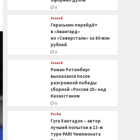
0
Хоккей
Гераськин перейдёт
в «Авангард»
из «Северстали» за 80 млн
рублей
0
Хоккей
Роман Ротенберг
высказался после
разгромной победы
сборной «Россия 25» над
Казахстаном
0
Регби
Гуга Хантадзе – автор
лучшей попытки в 13-м
туре PARI Чемпионата