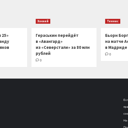
Хоккей
Теннис
 25»
Гераськин перейдёт
Бьорн Бор
анду
в «Авангард»
на матче А
ляков
из «Северстали» за 80 млн
в Мадриде
рублей
0
0
Есл
пра
соо
На 
При