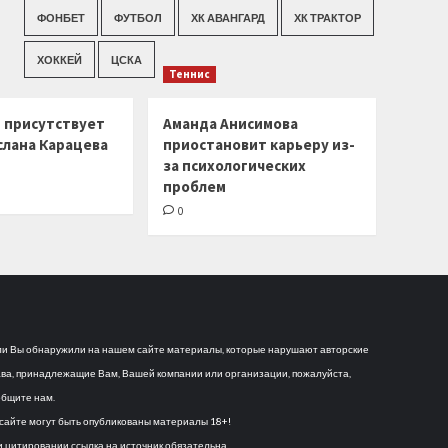
ФОНБЕТ
ФУТБОЛ
ХК АВАНГАРД
ХК ТРАКТОР
ХОККЕЙ
ЦСКА
Теннис
г присутствует
Аманда Анисимова
слана Карацева
приостановит карьеру из-
за психологических
проблем
0
и Вы обнаружили на нашем сайте материалы, которые нарушают авторские
ва, принадлежащие Вам, Вашей компании или организации, пожалуйста,
бщите нам.
сайте могут быть опубликованы материалы 18+!
 цитировании ссылка на источник обязательна.