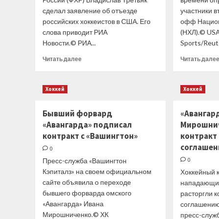
сделал заявление об отъезде
участники в
российских хоккеистов в США. Его
офф Национ
слова приводит РИА
(НХЛ).© U
Новости.© РИА...
Sports/Reut
Прочитать
Читать далее
Читать дале
больше
о
Третьяк
Хоккей
Хоккей
сделал
заявление
Бывший форвард
«Авангар
об отъезде
российских
«Авангарда» подписал
Мирошнич
хоккеистов
контракт с «Вашингтон»
контракт
в США
соглашен
0
Пресс-служба «Вашингтон
0
Кэпиталз» на своем официальном
Хоккейный к
сайте объявила о переходе
нападающи
бывшего форварда омского
расторгли к
«Авангарда» Ивана
соглашению
Мирошниченко.© ХК
пресс-служ