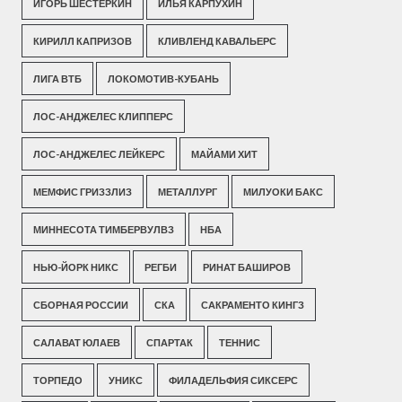
ИГОРЬ ШЕСТЕРКИН
ИЛЬЯ КАРПУХИН
КИРИЛЛ КАПРИЗОВ
КЛИВЛЕНД КАВАЛЬЕРС
ЛИГА ВТБ
ЛОКОМОТИВ-КУБАНЬ
ЛОС-АНДЖЕЛЕС КЛИППЕРС
ЛОС-АНДЖЕЛЕС ЛЕЙКЕРС
МАЙАМИ ХИТ
МЕМФИС ГРИЗЗЛИЗ
МЕТАЛЛУРГ
МИЛУОКИ БАКС
МИННЕСОТА ТИМБЕРВУЛВЗ
НБА
НЬЮ-ЙОРК НИКС
РЕГБИ
РИНАТ БАШИРОВ
СБОРНАЯ РОССИИ
СКА
САКРАМЕНТО КИНГЗ
САЛАВАТ ЮЛАЕВ
СПАРТАК
ТЕННИС
ТОРПЕДО
УНИКС
ФИЛАДЕЛЬФИЯ СИКСЕРС