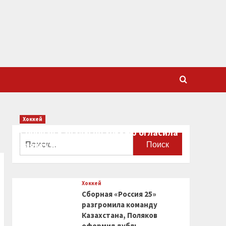
Хоккей
Сборная Канады по хоккею огласила
Найти:
заявку на чемпионат мира
0
Хоккей
Сборная «Россия 25»
разгромила команду
Казахстана, Поляков
оформил дубль