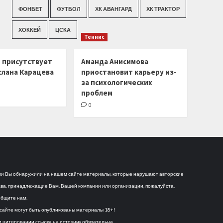
ФОНБЕТ
ФУТБОЛ
ХК АВАНГАРД
ХК ТРАКТОР
ХОККЕЙ
ЦСКА
Теннис
г присутствует
Аманда Анисимова
слана Карацева
приостановит карьеру из-
за психологических
проблем
0
и Вы обнаружили на нашем сайте материалы, которые нарушают авторские
ва, принадлежащие Вам, Вашей компании или организации, пожалуйста,
бщите нам.
сайте могут быть опубликованы материалы 18+!
 цитировании ссылка на источник обязательна.