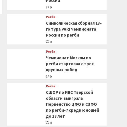
России
0
Регби
Символическая сборная 13-
го тура PARI Чемпионата
России по регби
0
Регби
Чемпионат Москвы по
регби стартовал с трех
крупных побед
0
Регби
СШОР по ИВС Тверской
области выиграла
Первенство ЦФО и СЗФО
по регби-7 среди юношей
до 18 лет
0