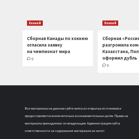
Хоккей
Хоккей
Сборная Канады по хоккею
Сборная «Россия
огласила заявку
разгромила ком
на чемпионат мира
Казахстана, По
оформил дубль
0
0
Все материалы на данном сайте взяты из открытых источников и
предоставляются исключительно в ознакомительных целях. Права на
материалы принадлежат их владельцам. Администрация сайта
ответственности за содержание материала не несет.