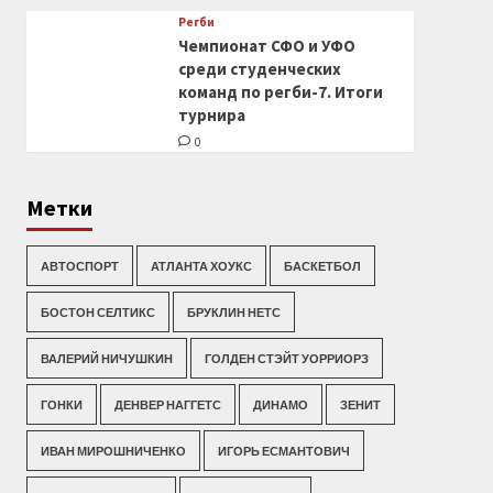
Регби
Чемпионат СФО и УФО
среди студенческих
команд по регби-7. Итоги
турнира
0
Метки
АВТОСПОРТ
АТЛАНТА ХОУКС
БАСКЕТБОЛ
БОСТОН СЕЛТИКС
БРУКЛИН НЕТС
ВАЛЕРИЙ НИЧУШКИН
ГОЛДЕН СТЭЙТ УОРРИОРЗ
ГОНКИ
ДЕНВЕР НАГГЕТС
ДИНАМО
ЗЕНИТ
ИВАН МИРОШНИЧЕНКО
ИГОРЬ ЕСМАНТОВИЧ