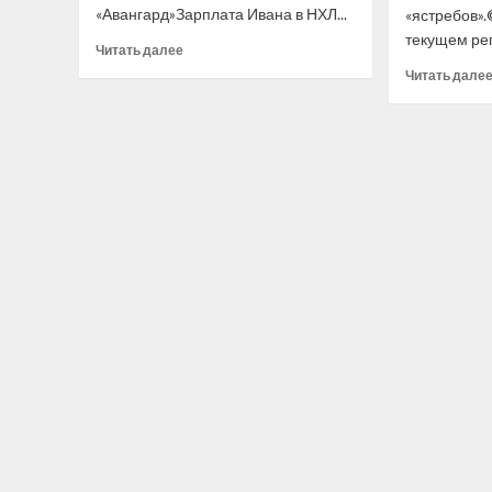
«Авангард»Зарплата Ивана в НХЛ...
«ястребов»
текущем рег
Прочитать
Читать далее
больше
Читать дале
о
Бывший
форвард
«Авангарда»
подписал
контракт
с «Вашингтон»