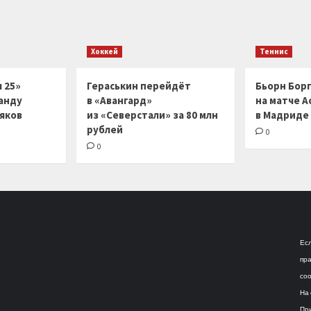
Хоккей
Теннис
 25»
Гераськин перейдёт
Бьорн Бор
анду
в «Авангард»
на матче А
ляков
из «Северстали» за 80 млн
в Мадриде
рублей
0
0
Есл
пра
соо
На 
При