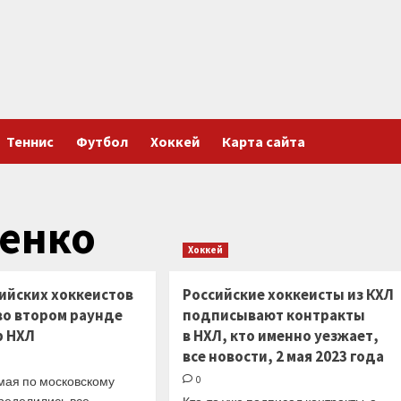
Теннис
Футбол
Хоккей
Карта сайта
енко
Хоккей
сийских хоккеистов
Российские хоккеисты из КХЛ
во втором раунде
подписывают контракты
ф НХЛ
в НХЛ, кто именно уезжает,
все новости, 2 мая 2023 года
 мая по московскому
0
ределились все