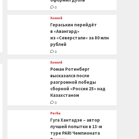
0
Хоккей
Гераськин перейдёт
в «Авангард»
из «Северстали» за 80 млн
рублей
0
Хоккей
Роман Ротенберг
высказался после
разгромной победы
сборной «Россия 25» над
Казахстаном
0
Регби
Гуга Хантадзе – автор
лучшей попытки в 13-м
туре PARI Чемпионата