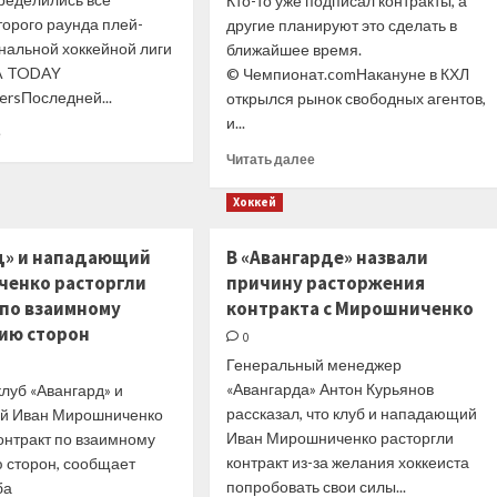
Кто-то уже подписал контракты, а
торого раунда плей-
другие планируют это сделать в
альной хоккейной лиги
ближайшее время.
SA TODAY
© Чемпионат.comНакануне в КХЛ
ersПоследней...
открылся рынок свободных агентов,
и...
Прочитать
е
больше
Прочитать
Читать далее
о
больше
Пять
о
Хоккей
российских
Российские
хоккеистов
хоккеисты
д» и нападающий
В «Авангарде» назвали
сыграют
из КХЛ
во втором
енко расторгли
причину расторжения
подписывают
раунде
контракты
 по взаимному
контракта с Мирошниченко
плей-
в НХЛ,
ию сторон
0
офф
кто
НХЛ
Генеральный менеджер
именно
«Авангарда» Антон Курьянов
уезжает,
луб «Авангард» и
все
рассказал, что клуб и нападающий
й Иван Мирошниченко
новости,
Иван Мирошниченко расторгли
онтракт по взаимному
2 мая
контракт из-за желания хоккеиста
 сторон, сообщает
2023
попробовать свои силы...
ба
года