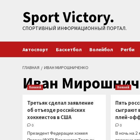
Перейти
Sport Victory.
к
содержимому
СПОРТИВНЫЙ ИНФОРМАЦИОННЫЙ ПОРТАЛ.
Автоспорт
Баскетбол
Волейбол
Регби
ГЛАВНАЯ
ИВАН МИРОШНИЧЕНКО
Иван Мирошнич
Хоккей
Хоккей
Третьяк сделал заявление
Пять рос
об отъезде российских
сыграют 
хоккеистов в США
плей-оф
0
0
Президент Федерации хоккея
В ночь на 2
России (ФХР) Владислав Третьяк
времени оп