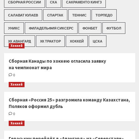
СБОРНАЯ РОССИИ
СКА
САКРАМЕНТО КИНГЗ
САЛАВАТ ЮЛАЕВ
СПАРТАК
ТЕННИС
ТОРПЕДО
УНИКС
ФИЛАДЕЛЬФИЯ СИКСЕРС
ФОНБЕТ
ФУТБОЛ
ХК АВАНГАРД
ХК ТРАКТОР
ХОККЕЙ
ЦСКА
Хоккей
Сборная Канады по хоккею огласила заявку
на чемпионат мира
0
Хоккей
Сборная «Россия 25» разгромила команду Казахстана,
Поляков оформил дубль
0
Хоккей
Гераськин перейдёт в «Авангард» из «Северстали»