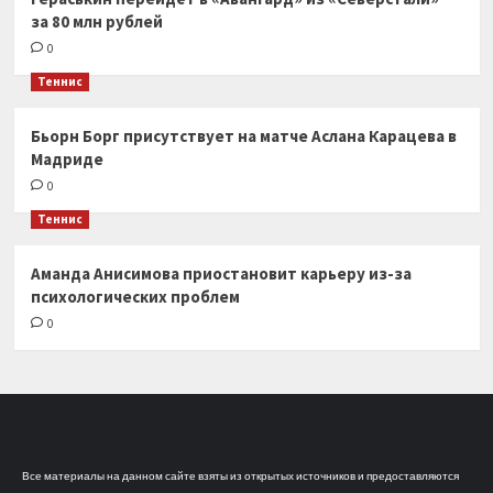
за 80 млн рублей
0
Теннис
Бьорн Борг присутствует на матче Аслана Карацева в
Мадриде
0
Теннис
Аманда Анисимова приостановит карьеру из-за
психологических проблем
0
Все материалы на данном сайте взяты из открытых источников и предоставляются