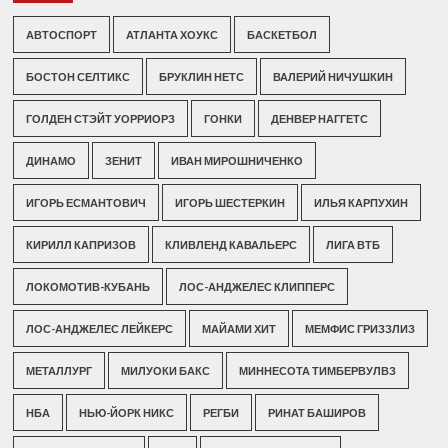
АВТОСПОРТ
АТЛАНТА ХОУКС
БАСКЕТБОЛ
БОСТОН СЕЛТИКС
БРУКЛИН НЕТС
ВАЛЕРИЙ НИЧУШКИН
ГОЛДЕН СТЭЙТ УОРРИОРЗ
ГОНКИ
ДЕНВЕР НАГГЕТС
ДИНАМО
ЗЕНИТ
ИВАН МИРОШНИЧЕНКО
ИГОРЬ ЕСМАНТОВИЧ
ИГОРЬ ШЕСТЕРКИН
ИЛЬЯ КАРПУХИН
КИРИЛЛ КАПРИЗОВ
КЛИВЛЕНД КАВАЛЬЕРС
ЛИГА ВТБ
ЛОКОМОТИВ-КУБАНЬ
ЛОС-АНДЖЕЛЕС КЛИППЕРС
ЛОС-АНДЖЕЛЕС ЛЕЙКЕРС
МАЙАМИ ХИТ
МЕМФИС ГРИЗЗЛИЗ
МЕТАЛЛУРГ
МИЛУОКИ БАКС
МИННЕСОТА ТИМБЕРВУЛВЗ
НБА
НЬЮ-ЙОРК НИКС
РЕГБИ
РИНАТ БАШИРОВ