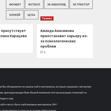
ФОНБЕТ
ФУТБОЛ
ХК АВАНГАРД
ХК ТРАКТОР
ХОККЕЙ
ЦСКА
Теннис
г присутствует
Аманда Анисимова
слана Карацева
приостановит карьеру из-
за психологических
проблем
0
и Вы обнаружили на нашем сайте материалы, которые нарушают авторские
ва, принадлежащие Вам, Вашей компании или организации, пожалуйста,
бщите нам.
сайте могут быть опубликованы материалы 18+!
 цитировании ссылка на источник обязательна.