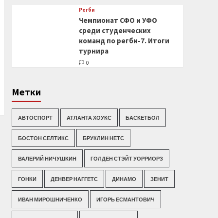
Регби
Чемпионат СФО и УФО
среди студенческих
команд по регби-7. Итоги
турнира
0
Метки
АВТОСПОРТ
АТЛАНТА ХОУКС
БАСКЕТБОЛ
БОСТОН СЕЛТИКС
БРУКЛИН НЕТС
ВАЛЕРИЙ НИЧУШКИН
ГОЛДЕН СТЭЙТ УОРРИОРЗ
ГОНКИ
ДЕНВЕР НАГГЕТС
ДИНАМО
ЗЕНИТ
ИВАН МИРОШНИЧЕНКО
ИГОРЬ ЕСМАНТОВИЧ