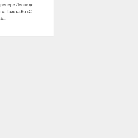
тренере Леониде
отбору
на
о: Газета.Ru «С
Евробаскет-2025
...
не
Прочитать
стал
е
больше
сюрпризом
о
Дзюба
назвал
Слуцкого
шарлатаном