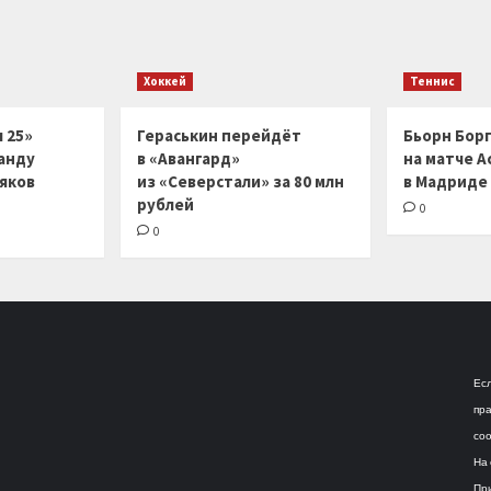
Хоккей
Теннис
 25»
Гераськин перейдёт
Бьорн Бор
анду
в «Авангард»
на матче А
ляков
из «Северстали» за 80 млн
в Мадриде
рублей
0
0
Есл
пра
соо
На 
При