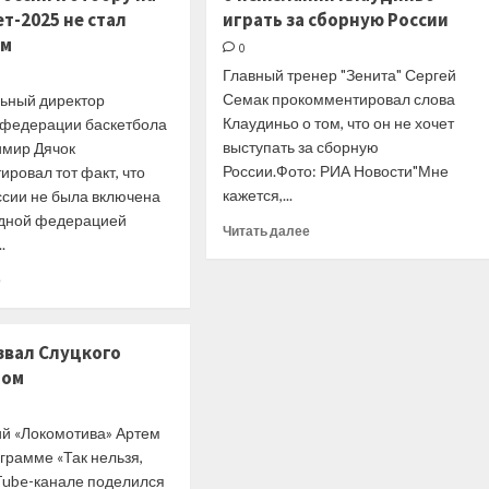
на чемпионате
российское
т-2025 не стал
играть за сборную России
мира
гражданство
ом
0
по хоккею
бразильца
Главный тренер "Зенита" Сергей
— 2023
Семак прокомментировал слова
ьный директор
Клаудиньо о том, что он не хочет
 федерации баскетбола
выступать за сборную
имир Дячок
России.Фото: РИА Новости"Мне
ровал тот факт, что
кажется,...
ссии не была включена
дной федерацией
Прочитать
Читать далее
.
больше
о
Прочитать
е
Семак
больше
высказался
о
о нежелании
В
звал Слуцкого
Клаудиньо
РФБ
играть
ном
заявили,
за сборную
что
России
недопуск
 «Локомотива» Артем
сборной
грамме «Так нельзя,
России
uTube-канале поделился
к