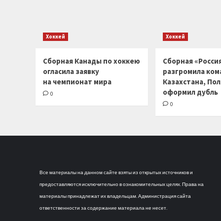
Хоккей
Хоккей
Сборная Канады по хоккею
Сборная «Россия
огласила заявку
разгромила ком
на чемпионат мира
Казахстана, По
оформил дубль
0
0
Все материалы на данном сайте взяты из открытых источников и
предоставляются исключительно в ознакомительных целях. Права на
материалы принадлежат их владельцам. Администрация сайта
ответственности за содержание материала не несет.