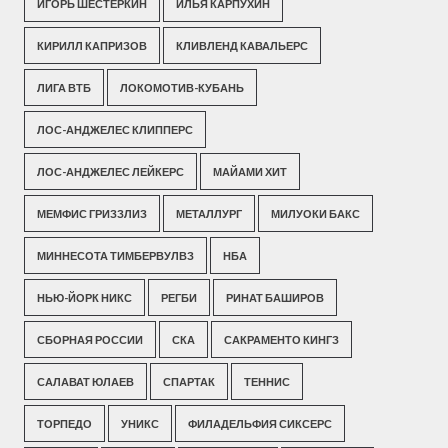
ИГОРЬ ШЕСТЕРКИН
ИЛЬЯ КАРПУХИН
КИРИЛЛ КАПРИЗОВ
КЛИВЛЕНД КАВАЛЬЕРС
ЛИГА ВТБ
ЛОКОМОТИВ-КУБАНЬ
ЛОС-АНДЖЕЛЕС КЛИППЕРС
ЛОС-АНДЖЕЛЕС ЛЕЙКЕРС
МАЙАМИ ХИТ
МЕМФИС ГРИЗЗЛИЗ
МЕТАЛЛУРГ
МИЛУОКИ БАКС
МИННЕСОТА ТИМБЕРВУЛВЗ
НБА
НЬЮ-ЙОРК НИКС
РЕГБИ
РИНАТ БАШИРОВ
СБОРНАЯ РОССИИ
СКА
САКРАМЕНТО КИНГЗ
САЛАВАТ ЮЛАЕВ
СПАРТАК
ТЕННИС
ТОРПЕДО
УНИКС
ФИЛАДЕЛЬФИЯ СИКСЕРС