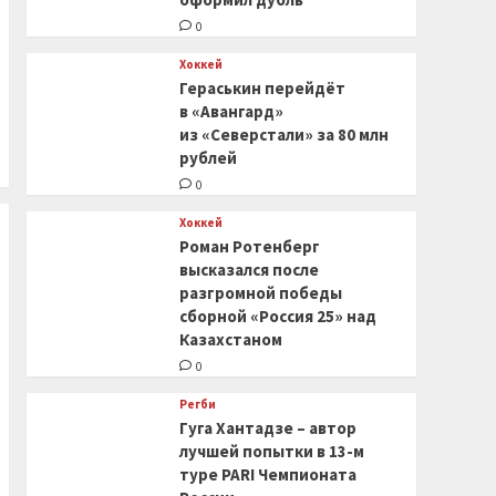
0
Хоккей
Гераськин перейдёт
в «Авангард»
из «Северстали» за 80 млн
рублей
0
Хоккей
Роман Ротенберг
высказался после
разгромной победы
сборной «Россия 25» над
Казахстаном
0
Регби
Гуга Хантадзе – автор
лучшей попытки в 13-м
туре PARI Чемпионата