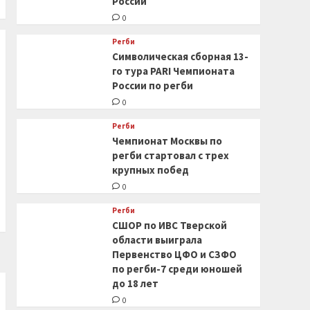
России
0
Регби
Символическая сборная 13-
го тура PARI Чемпионата
России по регби
0
Регби
Чемпионат Москвы по
регби стартовал с трех
крупных побед
0
Регби
СШОР по ИВС Тверской
области выиграла
Первенство ЦФО и СЗФО
по регби-7 среди юношей
до 18 лет
0