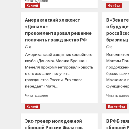
Читать далее
больше
Хоккей
Футбол
о
Чемпион
Американский хоккеист
В «Зените
мира
«Динамо»
о будуще
и двукратный
прокомментировал решение
российск
обладатель
Кубка
получить гражданство РФ
бразильц
Гагарина
0
0
Денис
Американский защитник хоккейного
Исполнител
Кокарев
завершил
клуба «Динамо» Москва Бреннан
Максим Пог
карьеру
Менелл прокомментировал новость
продолжени
о его желании получить
бразильски
гражданство России. Его слова
Малкомом в
передает «Матч...
функционера
Прочитать
Читать далее
Читать дале
больше
о
Хоккей
Баскетбол
Американский
хоккеист
Экс-тренер молодежной
В РФБ зая
«Динамо»
сборной России Филатов
сборной Р
прокомментировал