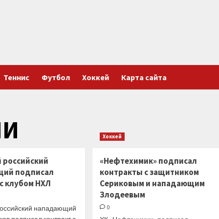
Теннис
Футбол
Хоккей
Карта сайта
ИИ
Хоккей
й российский
«Нефтехимик» подписал
щий подписал
контракты с защитником
с клубом НХЛ
Сериковым и нападающим
Злодеевым
российский нападающий
0
ов подписал контракт с