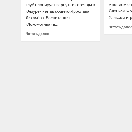
мнением о 
клуб планирует вернуть из аренды в
«Авангарда»
— СМИ
Слуцком.Фот
«Амуре» нападающего Ярослава
Уэльсом игра
Лихачёва. Воспитанник
«Локомотива» в...
Читать дале
Прочитать
Читать далее
больше
о
«Локомотив»
вернёт
из аренды
в «Амуре»
нападающего
Лихачёва