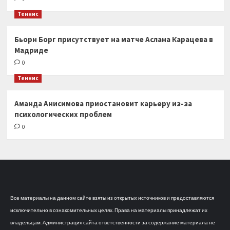
Теннис
Бьорн Борг присутствует на матче Аслана Карацева в
Мадриде
0
Теннис
Аманда Анисимова приостановит карьеру из-за
психологических проблем
0
Все материалы на данном сайте взяты из открытых источников и предоставляются
исключительно в ознакомительных целях. Права на материалы принадлежат их
владельцам. Администрация сайта ответственности за содержание материала не