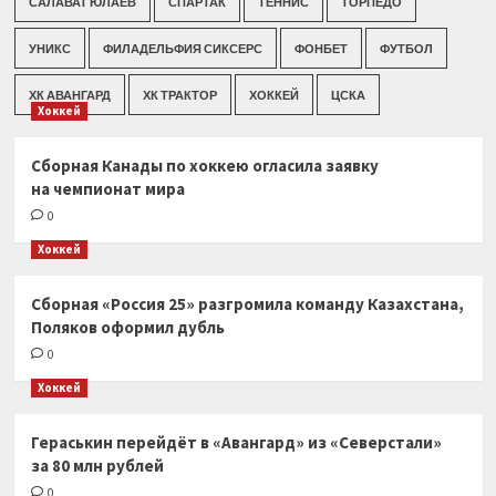
САЛАВАТ ЮЛАЕВ
СПАРТАК
ТЕННИС
ТОРПЕДО
УНИКС
ФИЛАДЕЛЬФИЯ СИКСЕРС
ФОНБЕТ
ФУТБОЛ
ХК АВАНГАРД
ХК ТРАКТОР
ХОККЕЙ
ЦСКА
Хоккей
Сборная Канады по хоккею огласила заявку
на чемпионат мира
0
Хоккей
Сборная «Россия 25» разгромила команду Казахстана,
Поляков оформил дубль
0
Хоккей
Гераськин перейдёт в «Авангард» из «Северстали»
за 80 млн рублей
0