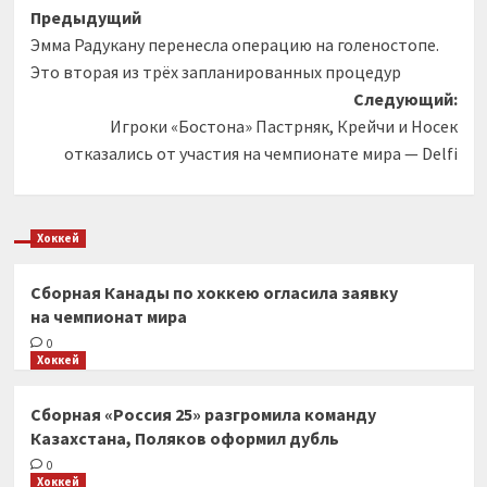
Навигация
Предыдущий
Эмма Радукану перенесла операцию на голеностопе.
записи
Это вторая из трёх запланированных процедур
Следующий:
Игроки «Бостона» Пастрняк, Крейчи и Носек
отказались от участия на чемпионате мира — Delfi
Хоккей
Сборная Канады по хоккею огласила заявку
на чемпионат мира
0
Хоккей
Сборная «Россия 25» разгромила команду
Казахстана, Поляков оформил дубль
0
Хоккей