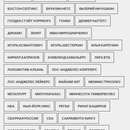
БОСТОН СЕЛТИКС
БРУКЛИН НЕТС
ВАЛЕРИЙ НИЧУШКИН
ГОЛДЕН СТЭЙТ УОРРИОРЗ
ГОНКИ
ДЕНВЕР НАГГЕТС
ДИНАМО
ЗЕНИТ
ИВАН МИРОШНИЧЕНКО
ИГОРЬ ЕСМАНТОВИЧ
ИГОРЬ ШЕСТЕРКИН
ИЛЬЯ КАРПУХИН
КИРИЛЛ КАПРИЗОВ
КЛИВЛЕНД КАВАЛЬЕРС
ЛИГА ВТБ
ЛОКОМОТИВ-КУБАНЬ
ЛОС-АНДЖЕЛЕС КЛИППЕРС
ЛОС-АНДЖЕЛЕС ЛЕЙКЕРС
МАЙАМИ ХИТ
МЕМФИС ГРИЗЗЛИЗ
МЕТАЛЛУРГ
МИЛУОКИ БАКС
МИННЕСОТА ТИМБЕРВУЛВЗ
НБА
НЬЮ-ЙОРК НИКС
РЕГБИ
РИНАТ БАШИРОВ
СБОРНАЯ РОССИИ
СКА
САКРАМЕНТО КИНГЗ