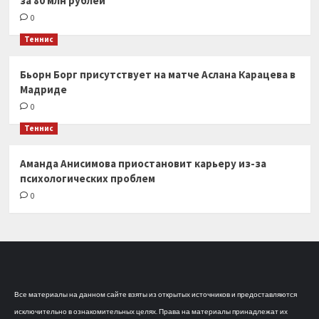
за 80 млн рублей
0
Теннис
Бьорн Борг присутствует на матче Аслана Карацева в
Мадриде
0
Теннис
Аманда Анисимова приостановит карьеру из-за
психологических проблем
0
Все материалы на данном сайте взяты из открытых источников и предоставляются
исключительно в ознакомительных целях. Права на материалы принадлежат их