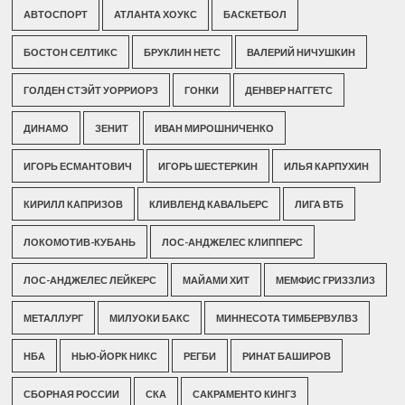
АВТОСПОРТ
АТЛАНТА ХОУКС
БАСКЕТБОЛ
БОСТОН СЕЛТИКС
БРУКЛИН НЕТС
ВАЛЕРИЙ НИЧУШКИН
ГОЛДЕН СТЭЙТ УОРРИОРЗ
ГОНКИ
ДЕНВЕР НАГГЕТС
ДИНАМО
ЗЕНИТ
ИВАН МИРОШНИЧЕНКО
ИГОРЬ ЕСМАНТОВИЧ
ИГОРЬ ШЕСТЕРКИН
ИЛЬЯ КАРПУХИН
КИРИЛЛ КАПРИЗОВ
КЛИВЛЕНД КАВАЛЬЕРС
ЛИГА ВТБ
ЛОКОМОТИВ-КУБАНЬ
ЛОС-АНДЖЕЛЕС КЛИППЕРС
ЛОС-АНДЖЕЛЕС ЛЕЙКЕРС
МАЙАМИ ХИТ
МЕМФИС ГРИЗЗЛИЗ
МЕТАЛЛУРГ
МИЛУОКИ БАКС
МИННЕСОТА ТИМБЕРВУЛВЗ
НБА
НЬЮ-ЙОРК НИКС
РЕГБИ
РИНАТ БАШИРОВ
СБОРНАЯ РОССИИ
СКА
САКРАМЕНТО КИНГЗ