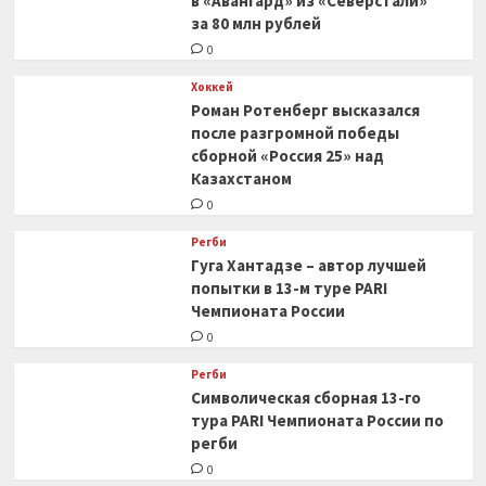
в «Авангард» из «Северстали»
за 80 млн рублей
0
Хоккей
Роман Ротенберг высказался
после разгромной победы
сборной «Россия 25» над
Казахстаном
0
Регби
Гуга Хантадзе – автор лучшей
попытки в 13-м туре PARI
Чемпионата России
0
Регби
Символическая сборная 13-го
тура PARI Чемпионата России по
регби
0