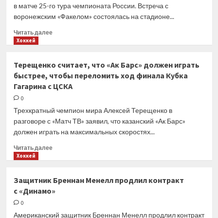
получить
в матче 25-го тура чемпионата России. Встреча с
гражданство
воронежским «Факелом» состоялась на стадионе...
РФ
Прочитать
Читать далее
больше
Хоккей
о
«Динамо»
Терещенко считает, что «Ак Барс» должен играть
проиграло
быстрее, чтобы переломить ход финала Кубка
в двух
Гагарина с ЦСКА
из трёх
прошлых
0
домашних
Трехкратный чемпион мира Алексей Терещенко в
матчей
разговоре с «Матч ТВ» заявил, что казанский «Ак Барс»
РПЛ
должен играть на максимальных скоростях...
Прочитать
Читать далее
больше
Хоккей
о
Терещенко
Защитник Бреннан Менелл продлил контракт
считает,
с «Динамо»
что
«Ак
0
Барс»
Американский защитник Бреннан Менелл продлил контракт