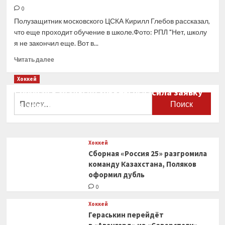
после
0
продления
Полузащитник московского ЦСКА Кирилл Глебов рассказал,
контракта
что еще проходит обучение в школе.Фото: РПЛ "Нет, школу
с «Динамо»
я не закончил еще. Вот в...
Прочитать
Читать далее
больше
о
Хоккей
Игрок
Сборная Канады по хоккею огласила заявку
ЦСКА
Найти:
на чемпионат мира
Глебов
признался,
0
что
еще
Хоккей
учится
Сборная «Россия 25» разгромила
в школе
команду Казахстана, Поляков
оформил дубль
0
Хоккей
Гераськин перейдёт