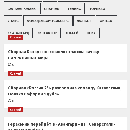
САЛАВАТ ЮЛАЕВ
СПАРТАК
ТЕННИС
ТОРПЕДО
УНИКС
ФИЛАДЕЛЬФИЯ СИКСЕРС
ФОНБЕТ
ФУТБОЛ
ХК АВАНГАРД
ХК ТРАКТОР
ХОККЕЙ
ЦСКА
Хоккей
Сборная Канады по хоккею огласила заявку
на чемпионат мира
0
Хоккей
Сборная «Россия 25» разгромила команду Казахстана,
Поляков оформил дубль
0
Хоккей
Гераськин перейдёт в «Авангард» из «Северстали»