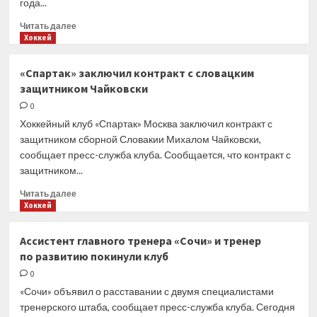
года...
Прочитать
Читать далее
больше
Хоккей
о
Московское
«Спартак» заключил контракт с словацким
«Динамо»
защитником Чайковски
подписало
контракт
0
с экс-
Хоккейный клуб «Спартак» Москва заключил контракт с
капитаном
защитником сборной Словакии Михалом Чайковски,
«Северстали»
сообщает пресс-служба клуба. Сообщается, что контракт с
Морозовым
защитником...
Прочитать
Читать далее
больше
Хоккей
о
«Спартак»
Ассистент главного тренера «Сочи» и тренер
заключил
по развитию покинули клуб
контракт
с словацким
0
защитником
«Сочи» объявил о расставании с двумя специалистами
Чайковски
тренерского штаба, сообщает пресс-служба клуба. Сегодня