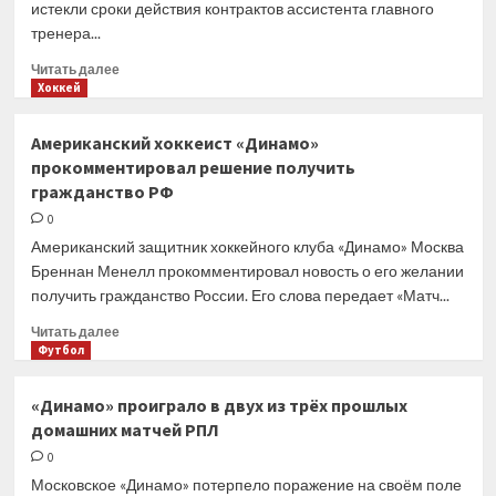
истекли сроки действия контрактов ассистента главного
тренера...
Прочитать
Читать далее
больше
Хоккей
о
Ассистент
Американский хоккеист «Динамо»
главного
прокомментировал решение получить
тренера
гражданство РФ
«Сочи»
и тренер
0
по развитию
Американский защитник хоккейного клуба «Динамо» Москва
покинули
Бреннан Менелл прокомментировал новость о его желании
клуб
получить гражданство России. Его слова передает «Матч...
Прочитать
Читать далее
больше
Футбол
о
Американский
«Динамо» проиграло в двух из трёх прошлых
хоккеист
домашних матчей РПЛ
«Динамо»
прокомментировал
0
решение
Московское «Динамо» потерпело поражение на своём поле