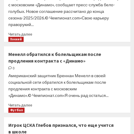
должен
с московским «Динамо», сообщает пресс-служба бело-
играть
голубых. Новое соглашение рассчитано до конца
быстрее,
сезона-2025/2026.© Чемпионат.com«Свою карьеру
чтобы
праворукий...
переломить
ход
Прочитать
Читать далее
финала
больше
Хоккей
Кубка
о
Гагарина
Защитник
с ЦСКА
Менелл обратился к болельщикам после
Бреннан
продления контракта с «Динамо»
Менелл
продлил
0
контракт
Американский защитник Бреннан Менелл в своей
с «Динамо»
социальной сети обратился к болельщикам после
продления контракта с московским
«Динамо».© Чемпионат.com«Я очень рад остаться...
Прочитать
Читать далее
больше
Футбол
о
Менелл
Игрок ЦСКА Глебов признался, что еще учится
обратился
в школе
к болельщикам