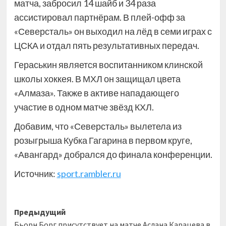
матча, забросил 14 шайб и 34 раза
ассистировал партнёрам. В плей-офф за
«Северсталь» он выходил на лёд в семи играх с
ЦСКА и отдал пять результативных передач.
Гераськин является воспитанником клинской
школы хоккея. В МХЛ он защищал цвета
«Алмаза». Также в активе нападающего
участие в одном матче звёзд КХЛ.
Добавим, что «Северсталь» вылетела из
розыгрыша Кубка Гагарина в первом круге,
«Авангард» добрался до финала конференции.
Источник:
sport.rambler.ru
Навигация
Предыдущий
Бьорн Борг присутствует на матче Аслана Карацева в