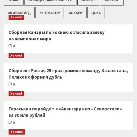
ХК АВАНГАРД
ХК ТРАКТОР
ХОККЕЙ
ЦСКА
Хоккей
Сборная Канады по хоккею огласила заявку
на чемпионат мира
0
Хоккей
Сборная «Россия 25» разгромила команду Казахстана,
Поляков оформил дубль
0
Хоккей
Гераськин перейдёт в «Авангард» из «Северстали»
за 80 млн рублей
0
Теннис