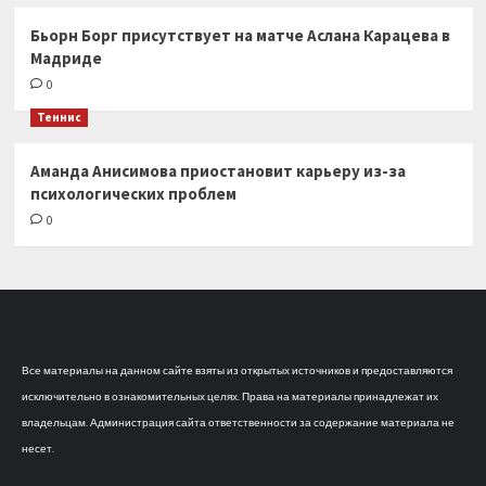
Бьорн Борг присутствует на матче Аслана Карацева в
Мадриде
0
Теннис
Аманда Анисимова приостановит карьеру из-за
психологических проблем
0
Все материалы на данном сайте взяты из открытых источников и предоставляются
исключительно в ознакомительных целях. Права на материалы принадлежат их
владельцам. Администрация сайта ответственности за содержание материала не
несет.