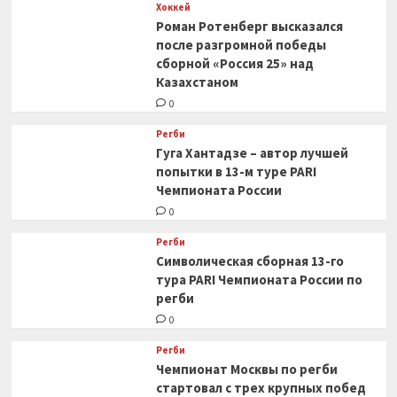
Хоккей
Роман Ротенберг высказался
после разгромной победы
сборной «Россия 25» над
Казахстаном
0
Регби
Гуга Хантадзе – автор лучшей
попытки в 13-м туре PARI
Чемпионата России
0
Регби
Символическая сборная 13-го
тура PARI Чемпионата России по
регби
0
Регби
Чемпионат Москвы по регби
стартовал с трех крупных побед