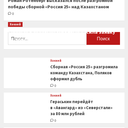
Роман Ротенберг высказался после разгромной
победы сборной «Россия 25» над Казахстаном
0
Хоккей
Сборная Канады по хоккею огласила заявку
Найти:
на чемпионат мира
0
Хоккей
Сборная «Россия 25» разгромила
команду Казахстана, Поляков
оформил дубль
0
Хоккей
Гераськин перейдёт
в «Авангард» из «Северстали»
за 80 млн рублей
0