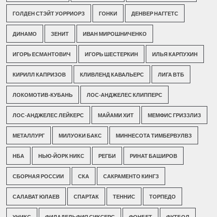
ГОЛДЕН СТЭЙТ УОРРИОРЗ
ГОНКИ
ДЕНВЕР НАГГЕТС
ДИНАМО
ЗЕНИТ
ИВАН МИРОШНИЧЕНКО
ИГОРЬ ЕСМАНТОВИЧ
ИГОРЬ ШЕСТЕРКИН
ИЛЬЯ КАРПУХИН
КИРИЛЛ КАПРИЗОВ
КЛИВЛЕНД КАВАЛЬЕРС
ЛИГА ВТБ
ЛОКОМОТИВ-КУБАНЬ
ЛОС-АНДЖЕЛЕС КЛИППЕРС
ЛОС-АНДЖЕЛЕС ЛЕЙКЕРС
МАЙАМИ ХИТ
МЕМФИС ГРИЗЗЛИЗ
МЕТАЛЛУРГ
МИЛУОКИ БАКС
МИННЕСОТА ТИМБЕРВУЛВЗ
НБА
НЬЮ-ЙОРК НИКС
РЕГБИ
РИНАТ БАШИРОВ
СБОРНАЯ РОССИИ
СКА
САКРАМЕНТО КИНГЗ
САЛАВАТ ЮЛАЕВ
СПАРТАК
ТЕННИС
ТОРПЕДО
УНИКС
ФИЛАДЕЛЬФИЯ СИКСЕРС
ФОНБЕТ
ФУТБОЛ