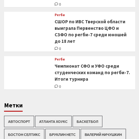
0
Регби
СШОР по ИВС Тверской области
выиграла Первенство ЦФО и
СЗФО по регби-7 среди юношей
до 18 лет
0
Регби
Чемпионат СФО и УФО среди
студенческих команд по регби-7.
Итоги турнира
0
Метки
АВТОСПОРТ
АТЛАНТА ХОУКС
БАСКЕТБОЛ
БОСТОН СЕЛТИКС
БРУКЛИН НЕТС
ВАЛЕРИЙ НИЧУШКИН