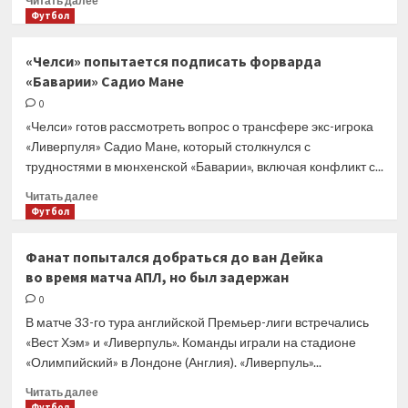
Читать далее
больше
Футбол
о
Хави:
«Челси» попытается подписать форварда
«Барселона»
«Баварии» Садио Мане
должна
выиграть
0
Ла Лигу
«Челси» готов рассмотреть вопрос о трансфере экс-игрока
«Ливерпуля» Садио Мане, который столкнулся с
трудностями в мюнхенской «Баварии», включая конфликт с...
Прочитать
Читать далее
больше
Футбол
о
«Челси»
Фанат попытался добраться до ван Дейка
попытается
во время матча АПЛ, но был задержан
подписать
форварда
0
«Баварии»
В матче 33-го тура английской Премьер-лиги встречались
Садио
«Вест Хэм» и «Ливерпуль». Команды играли на стадионе
Мане
«Олимпийский» в Лондоне (Англия). «Ливерпуль»...
Прочитать
Читать далее
больше
Футбол