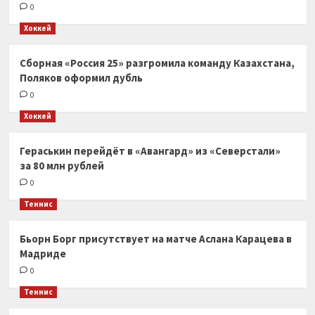
0
Хоккей
Сборная «Россия 25» разгромила команду Казахстана,
Поляков оформил дубль
0
Хоккей
Гераськин перейдёт в «Авангард» из «Северстали»
за 80 млн рублей
0
Теннис
Бьорн Борг присутствует на матче Аслана Карацева в
Мадриде
0
Теннис