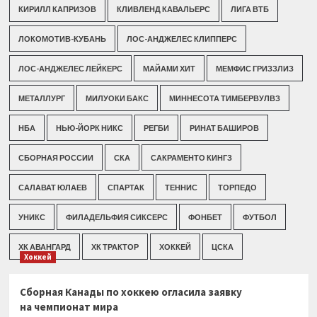
КИРИЛЛ КАПРИЗОВ
КЛИВЛЕНД КАВАЛЬЕРС
ЛИГА ВТБ
ЛОКОМОТИВ-КУБАНЬ
ЛОС-АНДЖЕЛЕС КЛИППЕРС
ЛОС-АНДЖЕЛЕС ЛЕЙКЕРС
МАЙАМИ ХИТ
МЕМФИС ГРИЗЗЛИЗ
МЕТАЛЛУРГ
МИЛУОКИ БАКС
МИННЕСОТА ТИМБЕРВУЛВЗ
НБА
НЬЮ-ЙОРК НИКС
РЕГБИ
РИНАТ БАШИРОВ
СБОРНАЯ РОССИИ
СКА
САКРАМЕНТО КИНГЗ
САЛАВАТ ЮЛАЕВ
СПАРТАК
ТЕННИС
ТОРПЕДО
УНИКС
ФИЛАДЕЛЬФИЯ СИКСЕРС
ФОНБЕТ
ФУТБОЛ
ХК АВАНГАРД
ХК ТРАКТОР
ХОККЕЙ
ЦСКА
Хоккей
Сборная Канады по хоккею огласила заявку
на чемпионат мира