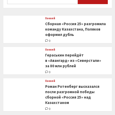
рублей
0
Хоккей
Сборная «Россия 25» разгромила
команду Казахстана, Поляков
оформил дубль
0
Хоккей
Гераськин перейдёт
в «Авангард» из «Северстали»
за 80 млн рублей
0
Хоккей
Роман Ротенберг высказался
после разгромной победы
сборной «Россия 25» над
Казахстаном
0