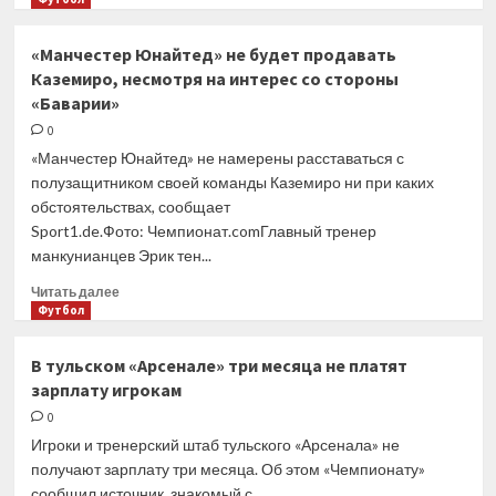
о
Фанат
«Манчестер Юнайтед» не будет продавать
попытался
Каземиро, несмотря на интерес со стороны
добраться
«Баварии»
до ван
Дейка
0
во время
«Манчестер Юнайтед» не намерены расставаться с
матча
полузащитником своей команды Каземиро ни при каких
АПЛ,
обстоятельствах, сообщает
но был
Sport1.de.Фото: Чемпионат.comГлавный тренер
задержан
манкунианцев Эрик тен...
Прочитать
Читать далее
больше
Футбол
о
«Манчестер
В тульском «Арсенале» три месяца не платят
Юнайтед»
зарплату игрокам
не будет
продавать
0
Каземиро,
Игроки и тренерский штаб тульского «Арсенала» не
несмотря
получают зарплату три месяца. Об этом «Чемпионату»
на интерес
сообщил источник, знакомый с