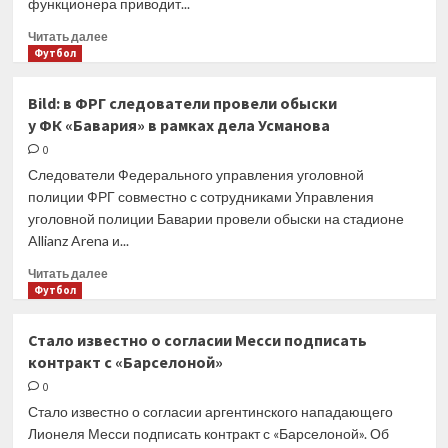
функционера приводит...
Прочитать
Читать далее
больше
Футбол
о
В «Зените»
Bild: в ФРГ следователи провели обыски
высказались
у ФК «Бавария» в рамках дела Усманова
о будущем
получившего
0
российское
Следователи Федерального управления уголовной
гражданство
полиции ФРГ совместно с сотрудниками Управления
бразильца
уголовной полиции Баварии провели обыски на стадионе
Allianz Arena и...
Прочитать
Читать далее
больше
Футбол
о
Bild:
Стало известно о согласии Месси подписать
в ФРГ
контракт с «Барселоной»
следователи
провели
0
обыски
Стало известно о согласии аргентинского нападающего
у ФК «Бавария»
Лионеля Месси подписать контракт с «Барселоной». Об
в рамках