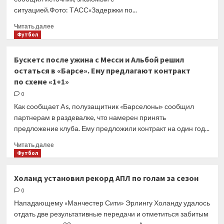
со стороны
ситуацией.Фото: ТАСС«Задержки по...
«Баварии»
Прочитать
Читать далее
больше
Футбол
о
В тульском
Бускетс после ужина с Месси и Альбой решил
«Арсенале»
остаться в «Барсе». Ему предлагают контракт
три
по схеме «1+1»
месяца
не платят
0
зарплату
Как сообщает As, полузащитник «Барселоны» сообщил
игрокам
партнерам в раздевалке, что намерен принять
предложение клуба. Ему предложили контракт на один год...
Прочитать
Читать далее
больше
Футбол
о
Бускетс
Холанд установил рекорд АПЛ по голам за сезон
после
0
ужина
с Месси
Нападающему «Манчестер Сити» Эрлингу Холанду удалось
и Альбой
отдать две результативные передачи и отметиться забитым
решил