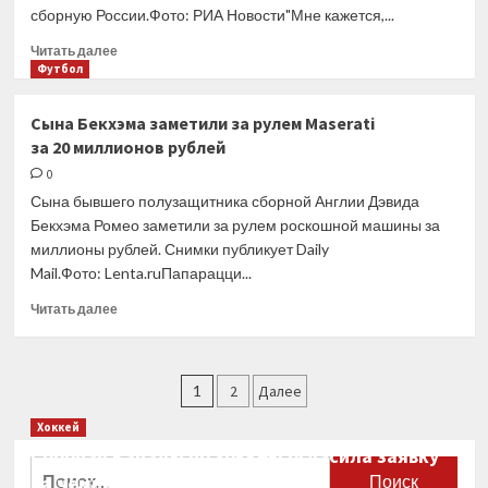
сборную России.Фото: РИА Новости"Мне кажется,...
в школе
Прочитать
Читать далее
больше
Футбол
о
Семак
Сына Бекхэма заметили за рулем Maserati
высказался
за 20 миллионов рублей
о нежелании
Клаудиньо
0
играть
Сына бывшего полузащитника сборной Англии Дэвида
за сборную
Бекхэма Ромео заметили за рулем роскошной машины за
России
миллионы рублей. Снимки публикует Daily
Mail.Фото: Lenta.ruПапарацци...
Прочитать
Читать далее
больше
о
Сына
Пагинация
Бекхэма
1
2
Далее
заметили
записей
Хоккей
за рулем
Maserati
Сборная Канады по хоккею огласила заявку
Найти:
за 20 миллионов
на чемпионат мира