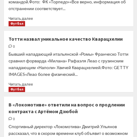
командой.Фото: ФК «Торпедо»«Все верно, информация об
отстранении соответствует...
Прочитать
Читать далее
больше
Футбол
о
Капитан
Тотти назвал уникальное качество Кварацхелии
«Торпедо»
0
Нетфуллин
подтвердил
Бывший нападающий итальянской «Ромы» Франческо Тотти
информацию
сравнил форварда «Милана» Рафаэля Леао с грузинским
о своем
нападающим «Наполи» Хвичей Кварацхелией.Фото: GETTY
отстранении
IMAGES«Леао более физический...
от тренировок
Прочитать
Читать далее
больше
Футбол
о
Тотти
В «Локомотиве» ответили на вопрос о продлении
назвал
контракта с Артёмом Дзюбой
уникальное
качество
0
Кварацхелии
Спортивный директор «Локомотива» Дмитрий Ульянов
рассказал, что в скором времени клуб объявит о возможном