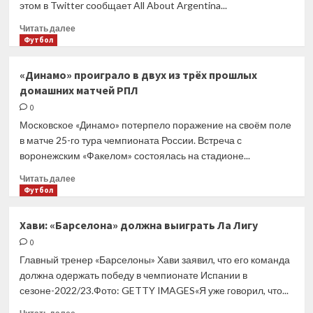
этом в Twitter сообщает All About Argentina...
дела
Усманова
Прочитать
Читать далее
больше
Футбол
о
Стало
«Динамо» проиграло в двух из трёх прошлых
известно
домашних матчей РПЛ
о согласии
Месси
0
подписать
Московское «Динамо» потерпело поражение на своём поле
контракт
в матче 25-го тура чемпионата России. Встреча с
с «Барселоной»
воронежским «Факелом» состоялась на стадионе...
Прочитать
Читать далее
больше
Футбол
о
«Динамо»
Хави: «Барселона» должна выиграть Ла Лигу
проиграло
0
в двух
из трёх
Главный тренер «Барселоны» Хави заявил, что его команда
прошлых
должна одержать победу в чемпионате Испании в
домашних
сезоне-2022/23.Фото: GETTY IMAGES«Я уже говорил, что...
матчей
РПЛ
Прочитать