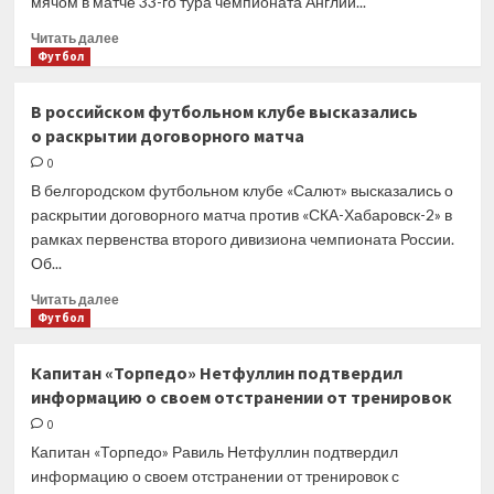
мячом в матче 33-го тура чемпионата Англии...
остаться
в «Барсе».
Прочитать
Читать далее
Ему
больше
Футбол
предлагают
о
контракт
Холанд
В российском футбольном клубе высказались
по схеме
установил
о раскрытии договорного матча
«1+1»
рекорд
АПЛ
0
по голам
В белгородском футбольном клубе «Салют» высказались о
за сезон
раскрытии договорного матча против «СКА-Хабаровск-2» в
рамках первенства второго дивизиона чемпионата России.
Об...
Прочитать
Читать далее
больше
Футбол
о
В российском
Капитан «Торпедо» Нетфуллин подтвердил
футбольном
информацию о своем отстранении от тренировок
клубе
высказались
0
о раскрытии
Капитан «Торпедо» Равиль Нетфуллин подтвердил
договорного
информацию о своем отстранении от тренировок с
матча