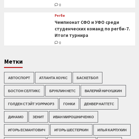
0
Регби
Чемпионат СФО и УФО среди
студенческих команд по регби-7.
Итоги турнира
0
Метки
АВТОСПОРТ
АТЛАНТА ХОУКС
БАСКЕТБОЛ
БОСТОН СЕЛТИКС
БРУКЛИН НЕТС
ВАЛЕРИЙ НИЧУШКИН
ГОЛДЕН СТЭЙТ УОРРИОРЗ
ГОНКИ
ДЕНВЕР НАГГЕТС
ДИНАМО
ЗЕНИТ
ИВАН МИРОШНИЧЕНКО
ИГОРЬ ЕСМАНТОВИЧ
ИГОРЬ ШЕСТЕРКИН
ИЛЬЯ КАРПУХИН