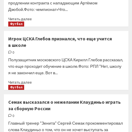
продлении контракта с нападающим Артёмом
Дзюбой.Фото: чемпионат«Что...
Прочитать
Читать далее
больше
Футбол
о
В «Локомотиве»
Игрок ЦСКА Глебов признался, что еще учится
ответили
в школе
на вопрос
о продлении
0
контракта
Полузащитник московского ЦСКА Кирилл Глебов рассказал,
с Артёмом
что еще проходит обучение в школе.Фото: РПЛ "Нет, школу
Дзюбой
я не закончил еще. Вот в...
Прочитать
Читать далее
больше
Футбол
о
Игрок
Семак высказался о нежелании Клаудиньо играть
ЦСКА
за сборную России
Глебов
признался,
0
что
Главный тренер "Зенита" Сергей Семак прокомментировал
еще
слова Клаудиньо о том, что он не хочет выступать за
учится