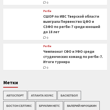
0
Регби
СШОР по ИВС Тверской области
выиграла Первенство ЦФО и
СЗФО по регби-7 среди юношей
до 18 лет
0
Регби
Чемпионат СФО и УФО среди
студенческих команд по регби-7.
Итоги турнира
0
Метки
АВТОСПОРТ
АТЛАНТА ХОУКС
БАСКЕТБОЛ
БОСТОН СЕЛТИКС
БРУКЛИН НЕТС
ВАЛЕРИЙ НИЧУШКИН