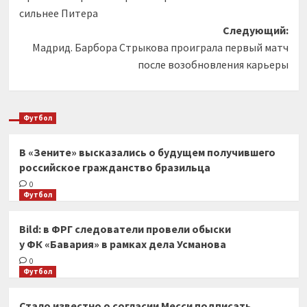
записи
сильнее Питера
Следующий:
Мадрид. Барбора Стрыкова проиграла первый матч
после возобновления карьеры
Футбол
В «Зените» высказались о будущем получившего
российское гражданство бразильца
0
Футбол
Bild: в ФРГ следователи провели обыски
у ФК «Бавария» в рамках дела Усманова
0
Футбол
Стало известно о согласии Месси подписать