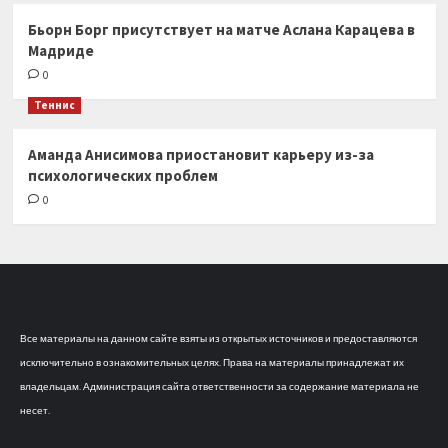
Бьорн Борг присутствует на матче Аслана Карацева в
Мадриде
0
Теннис
Аманда Анисимова приостановит карьеру из-за
психологических проблем
0
Все материалы на данном сайте взяты из открытых источников и предоставляются
исключительно в ознакомительных целях. Права на материалы принадлежат их
владельцам. Администрация сайта ответственности за содержание материала не
несет.