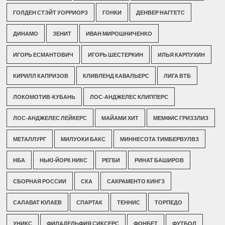
ГОЛДЕН СТЭЙТ УОРРИОРЗ
ГОНКИ
ДЕНВЕР НАГГЕТС
ДИНАМО
ЗЕНИТ
ИВАН МИРОШНИЧЕНКО
ИГОРЬ ЕСМАНТОВИЧ
ИГОРЬ ШЕСТЕРКИН
ИЛЬЯ КАРПУХИН
КИРИЛЛ КАПРИЗОВ
КЛИВЛЕНД КАВАЛЬЕРС
ЛИГА ВТБ
ЛОКОМОТИВ-КУБАНЬ
ЛОС-АНДЖЕЛЕС КЛИППЕРС
ЛОС-АНДЖЕЛЕС ЛЕЙКЕРС
МАЙАМИ ХИТ
МЕМФИС ГРИЗЗЛИЗ
МЕТАЛЛУРГ
МИЛУОКИ БАКС
МИННЕСОТА ТИМБЕРВУЛВЗ
НБА
НЬЮ-ЙОРК НИКС
РЕГБИ
РИНАТ БАШИРОВ
СБОРНАЯ РОССИИ
СКА
САКРАМЕНТО КИНГЗ
САЛАВАТ ЮЛАЕВ
СПАРТАК
ТЕННИС
ТОРПЕДО
УНИКС
ФИЛАДЕЛЬФИЯ СИКСЕРС
ФОНБЕТ
ФУТБОЛ