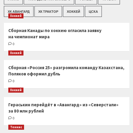
ХК АВАНГАРД
ХК ТРАКТОР
ХОККЕЙ
ЦСКА
Хоккей
Сборная Канады по хоккею огласила заявку
на чемпионат мира
0
Хоккей
Сборная «Россия 25» разгромила команду Казахстана,
Поляков оформил дубль
0
Хоккей
Гераськин перейдёт в «Авангард» из «Северстали»
за 80 млн рублей
0
Теннис