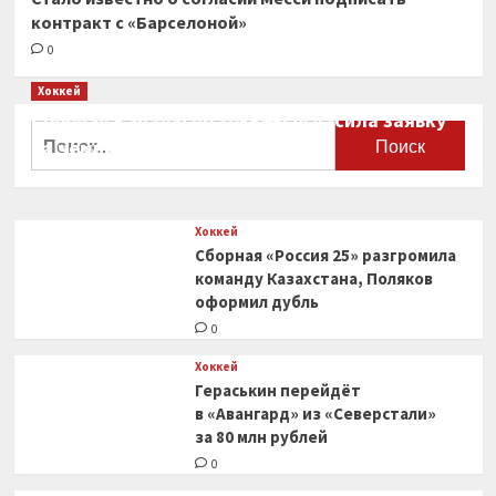
контракт с «Барселоной»
0
Хоккей
Сборная Канады по хоккею огласила заявку
Найти:
на чемпионат мира
0
Хоккей
Сборная «Россия 25» разгромила
команду Казахстана, Поляков
оформил дубль
0
Хоккей
Гераськин перейдёт
в «Авангард» из «Северстали»
за 80 млн рублей
0