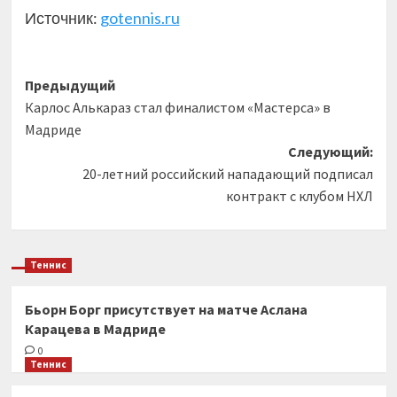
Источник:
gotennis.ru
Навигация
Предыдущий
Карлос Алькараз стал финалистом «Мастерса» в
записи
Мадриде
Следующий:
20-летний российский нападающий подписал
контракт с клубом НХЛ
Теннис
Бьорн Борг присутствует на матче Аслана
Карацева в Мадриде
0
Теннис