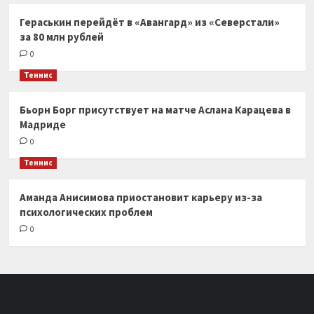
Гераськин перейдёт в «Авангард» из «Северстали»
за 80 млн рублей
0
Теннис
Бьорн Борг присутствует на матче Аслана Карацева в
Мадриде
0
Теннис
Аманда Анисимова приостановит карьеру из-за
психологических проблем
0