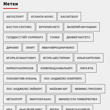
Метки
АВТОСПОРТ
АТЛАНТА ХОУКС
БАСКЕТБОЛ
БОСТОН СЕЛТИКС
БРУКЛИН НЕТС
ВАЛЕРИЙ НИЧУШКИН
ГОЛДЕН СТЭЙТ УОРРИОРЗ
ГОНКИ
ДЕНВЕР НАГГЕТС
ДИНАМО
ЗЕНИТ
ИВАН МИРОШНИЧЕНКО
ИГОРЬ ЕСМАНТОВИЧ
ИГОРЬ ШЕСТЕРКИН
ИЛЬЯ КАРПУХИН
КИРИЛЛ КАПРИЗОВ
КЛИВЛЕНД КАВАЛЬЕРС
ЛИГА ВТБ
ЛОКОМОТИВ-КУБАНЬ
ЛОС-АНДЖЕЛЕС КЛИППЕРС
ЛОС-АНДЖЕЛЕС ЛЕЙКЕРС
МАЙАМИ ХИТ
МЕМФИС ГРИЗЗЛИЗ
МЕТАЛЛУРГ
МИЛУОКИ БАКС
МИННЕСОТА ТИМБЕРВУЛВЗ
НБА
НЬЮ-ЙОРК НИКС
РЕГБИ
РИНАТ БАШИРОВ