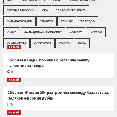
СБОРНАЯ РОССИИ
СКА
САКРАМЕНТО КИНГЗ
САЛАВАТ ЮЛАЕВ
СПАРТАК
ТЕННИС
ТОРПЕДО
УНИКС
ФИЛАДЕЛЬФИЯ СИКСЕРС
ФОНБЕТ
ФУТБОЛ
ХК АВАНГАРД
ХК ТРАКТОР
ХОККЕЙ
ЦСКА
Хоккей
Сборная Канады по хоккею огласила заявку
на чемпионат мира
0
Хоккей
Сборная «Россия 25» разгромила команду Казахстана,
Поляков оформил дубль
0
Хоккей