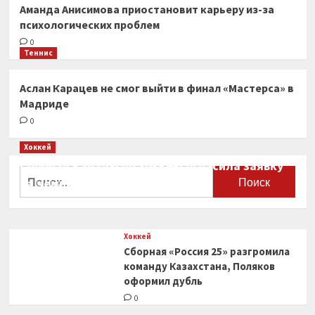
Аманда Анисимова приостановит карьеру из-за
психологических проблем
0
Теннис
Аслан Карацев не смог выйти в финал «Мастерса» в
Мадриде
0
Хоккей
Сборная Канады по хоккею огласила заявку
Найти:
на чемпионат мира
0
Хоккей
Сборная «Россия 25» разгромила
команду Казахстана, Поляков
оформил дубль
0