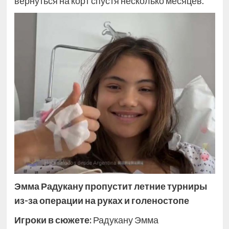
вернуться на корт спустя несколько месяцев.
Эмма Радукану пропустит летние турниры
из-за операции на руках и голеностопе
Игроки в сюжете:
Радукану Эмма