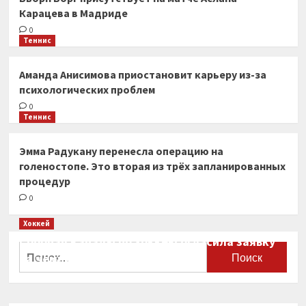
Карацева в Мадриде
0
Теннис
Аманда Анисимова приостановит карьеру из-за
психологических проблем
0
Теннис
Эмма Радукану перенесла операцию на
голеностопе. Это вторая из трёх запланированных
процедур
0
Хоккей
Сборная Канады по хоккею огласила заявку
Найти:
на чемпионат мира
0