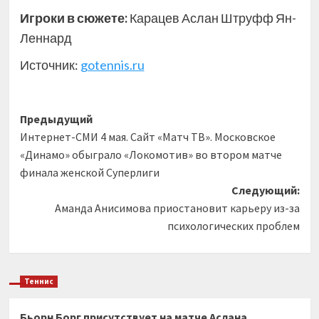
Игроки в сюжете:
Карацев Аслан Штруфф Ян-
Леннард
Источник:
gotennis.ru
Навигация
Предыдущий
Интернет-СМИ 4 мая. Сайт «Матч ТВ». Московское
записи
«Динамо» обыграло «Локомотив» во втором матче
финала женской Суперлиги
Следующий:
Аманда Анисимова приостановит карьеру из-за
психологических проблем
Теннис
Бьорн Борг присутствует на матче Аслана