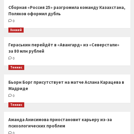
Сборная «Россия 25» разгромила команду Казахстана,
Поляков оформил дубль
0
Хоккей
Гераськин перейдёт в «Авангард» из «Северстали»
за 80 млн рублей
0
Теннис
Бьорн Борг присутствует на матче Аслана Карацева в
Мадриде
0
Теннис
Аманда Анисимова приостановит карьеру из-за
психологических проблем
0