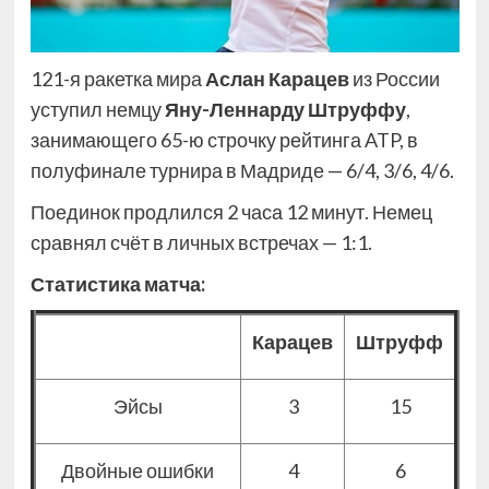
121-я ракетка мира
Аслан Карацев
из России
уступил немцу
Яну-Леннарду Штруффу
,
занимающего 65-ю строчку рейтинга ATP, в
полуфинале турнира в Мадриде — 6/4, 3/6, 4/6.
Поединок продлился 2 часа 12 минут. Немец
сравнял счёт в личных встречах — 1:1.
Статистика матча:
Карацев
Штруфф
Эйсы
3
15
Двойные ошибки
4
6