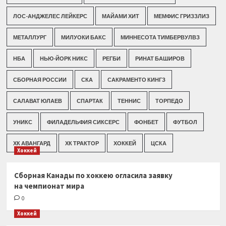
ЛОС-АНДЖЕЛЕС ЛЕЙКЕРС
МАЙАМИ ХИТ
МЕМФИС ГРИЗЗЛИЗ
МЕТАЛЛУРГ
МИЛУОКИ БАКС
МИННЕСОТА ТИМБЕРВУЛВЗ
НБА
НЬЮ-ЙОРК НИКС
РЕГБИ
РИНАТ БАШИРОВ
СБОРНАЯ РОССИИ
СКА
САКРАМЕНТО КИНГЗ
САЛАВАТ ЮЛАЕВ
СПАРТАК
ТЕННИС
ТОРПЕДО
УНИКС
ФИЛАДЕЛЬФИЯ СИКСЕРС
ФОНБЕТ
ФУТБОЛ
ХК АВАНГАРД
ХК ТРАКТОР
ХОККЕЙ
ЦСКА
Хоккей
Сборная Канады по хоккею огласила заявку
на чемпионат мира
0
Хоккей