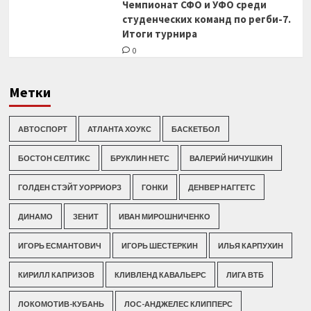
Чемпионат СФО и УФО среди
студенческих команд по регби-7.
Итоги турнира
0
Метки
АВТОСПОРТ
АТЛАНТА ХОУКС
БАСКЕТБОЛ
БОСТОН СЕЛТИКС
БРУКЛИН НЕТС
ВАЛЕРИЙ НИЧУШКИН
ГОЛДЕН СТЭЙТ УОРРИОРЗ
ГОНКИ
ДЕНВЕР НАГГЕТС
ДИНАМО
ЗЕНИТ
ИВАН МИРОШНИЧЕНКО
ИГОРЬ ЕСМАНТОВИЧ
ИГОРЬ ШЕСТЕРКИН
ИЛЬЯ КАРПУХИН
КИРИЛЛ КАПРИЗОВ
КЛИВЛЕНД КАВАЛЬЕРС
ЛИГА ВТБ
ЛОКОМОТИВ-КУБАНЬ
ЛОС-АНДЖЕЛЕС КЛИППЕРС