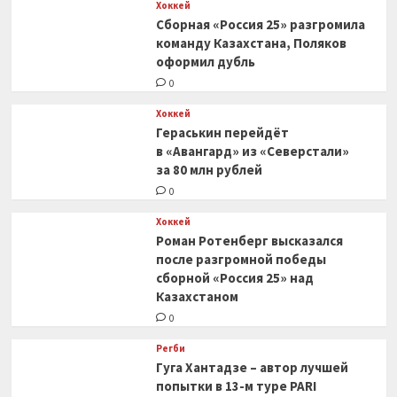
Хоккей
Сборная «Россия 25» разгромила
команду Казахстана, Поляков
оформил дубль
0
Хоккей
Гераськин перейдёт
в «Авангард» из «Северстали»
за 80 млн рублей
0
Хоккей
Роман Ротенберг высказался
после разгромной победы
сборной «Россия 25» над
Казахстаном
0
Регби
Гуга Хантадзе – автор лучшей
попытки в 13-м туре PARI