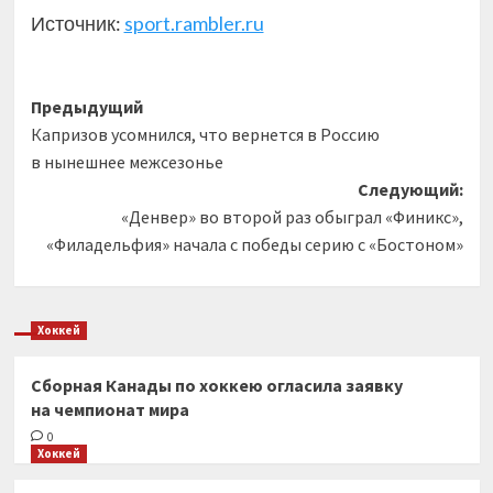
Источник:
sport.rambler.ru
Навигация
Предыдущий
Капризов усомнился, что вернется в Россию
записи
в нынешнее межсезонье
Следующий:
«Денвер» во второй раз обыграл «Финикс»,
«Филадельфия» начала с победы серию с «Бостоном»
Хоккей
Сборная Канады по хоккею огласила заявку
на чемпионат мира
0
Хоккей