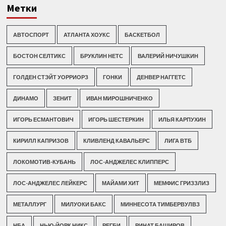
Метки
АВТОСПОРТ
АТЛАНТА ХОУКС
БАСКЕТБОЛ
БОСТОН СЕЛТИКС
БРУКЛИН НЕТС
ВАЛЕРИЙ НИЧУШКИН
ГОЛДЕН СТЭЙТ УОРРИОРЗ
ГОНКИ
ДЕНВЕР НАГГЕТС
ДИНАМО
ЗЕНИТ
ИВАН МИРОШНИЧЕНКО
ИГОРЬ ЕСМАНТОВИЧ
ИГОРЬ ШЕСТЕРКИН
ИЛЬЯ КАРПУХИН
КИРИЛЛ КАПРИЗОВ
КЛИВЛЕНД КАВАЛЬЕРС
ЛИГА ВТБ
ЛОКОМОТИВ-КУБАНЬ
ЛОС-АНДЖЕЛЕС КЛИППЕРС
ЛОС-АНДЖЕЛЕС ЛЕЙКЕРС
МАЙАМИ ХИТ
МЕМФИС ГРИЗЗЛИЗ
МЕТАЛЛУРГ
МИЛУОКИ БАКС
МИННЕСОТА ТИМБЕРВУЛВЗ
НБА
НЬЮ-ЙОРК НИКС
РЕГБИ
РИНАТ БАШИРОВ