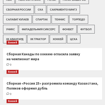
СБОРНАЯ РОССИИ
СКА
САКРАМЕНТО КИНГЗ
САЛАВАТ ЮЛАЕВ
СПАРТАК
ТЕННИС
ТОРПЕДО
УНИКС
ФИЛАДЕЛЬФИЯ СИКСЕРС
ФОНБЕТ
ФУТБОЛ
ХК АВАНГАРД
ХК ТРАКТОР
ХОККЕЙ
ЦСКА
Хоккей
Сборная Канады по хоккею огласила заявку
на чемпионат мира
0
Хоккей
Сборная «Россия 25» разгромила команду Казахстана,
Поляков оформил дубль
0
Хоккей