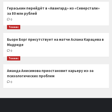
Гераськин перейдёт в «Авангард» из «Северстали»
за 80 млн рублей
0
Теннис
Бьорн Борг присутствует на матче Аслана Карацева в
Мадриде
0
Теннис
Аманда Анисимова приостановит карьеру из-за
психологических проблем
0