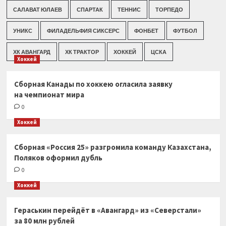
САЛАВАТ ЮЛАЕВ
СПАРТАК
ТЕННИС
ТОРПЕДО
УНИКС
ФИЛАДЕЛЬФИЯ СИКСЕРС
ФОНБЕТ
ФУТБОЛ
ХК АВАНГАРД
ХК ТРАКТОР
ХОККЕЙ
ЦСКА
Хоккей
Сборная Канады по хоккею огласила заявку
на чемпионат мира
0
Хоккей
Сборная «Россия 25» разгромила команду Казахстана,
Поляков оформил дубль
0
Хоккей
Гераськин перейдёт в «Авангард» из «Северстали»
за 80 млн рублей