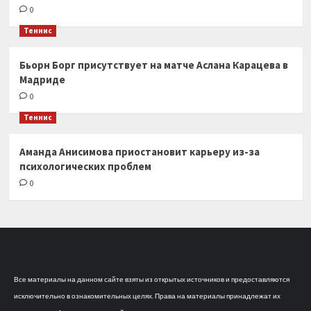
0
Теннис
Бьорн Борг присутствует на матче Аслана Карацева в
Мадриде
0
Теннис
Аманда Анисимова приостановит карьеру из-за
психологических проблем
0
Все материалы на данном сайте взяты из открытых источников и предоставляются
исключительно в ознакомительных целях. Права на материалы принадлежат их