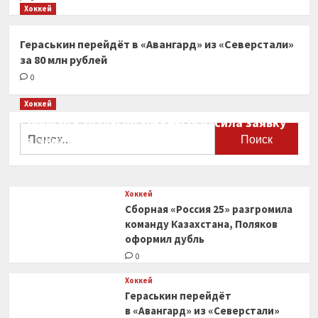
Хоккей
Гераськин перейдёт в «Авангард» из «Северстали»
за 80 млн рублей
0
Хоккей
Сборная Канады по хоккею огласила заявку
Найти:
на чемпионат мира
0
Хоккей
Сборная «Россия 25» разгромила
команду Казахстана, Поляков
оформил дубль
0
Хоккей
Гераськин перейдёт
в «Авангард» из «Северстали»