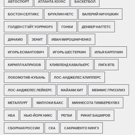
АВТОСПОРТ
АТЛАНТА ХОУКС
БАСКЕТБОЛ
БОСТОН СЕЛТИКС
БРУКЛИН НЕТС
ВАЛЕРИЙ НИЧУШКИН
ГОЛДЕН СТЭЙТ УОРРИОРЗ
ГОНКИ
ДЕНВЕР НАГГЕТС
ДИНАМО
ЗЕНИТ
ИВАН МИРОШНИЧЕНКО
ИГОРЬ ЕСМАНТОВИЧ
ИГОРЬ ШЕСТЕРКИН
ИЛЬЯ КАРПУХИН
КИРИЛЛ КАПРИЗОВ
КЛИВЛЕНД КАВАЛЬЕРС
ЛИГА ВТБ
ЛОКОМОТИВ-КУБАНЬ
ЛОС-АНДЖЕЛЕС КЛИППЕРС
ЛОС-АНДЖЕЛЕС ЛЕЙКЕРС
МАЙАМИ ХИТ
МЕМФИС ГРИЗЗЛИЗ
МЕТАЛЛУРГ
МИЛУОКИ БАКС
МИННЕСОТА ТИМБЕРВУЛВЗ
НБА
НЬЮ-ЙОРК НИКС
РЕГБИ
РИНАТ БАШИРОВ
СБОРНАЯ РОССИИ
СКА
САКРАМЕНТО КИНГЗ