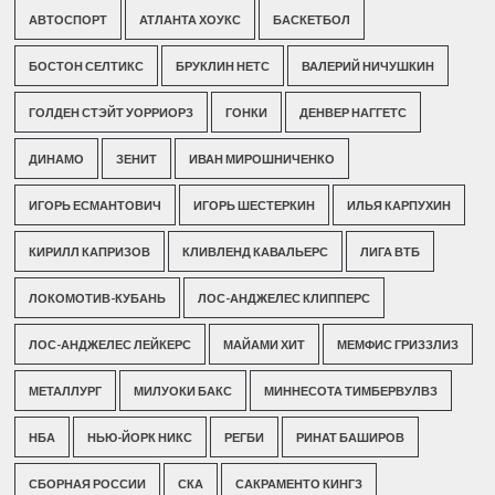
АВТОСПОРТ
АТЛАНТА ХОУКС
БАСКЕТБОЛ
БОСТОН СЕЛТИКС
БРУКЛИН НЕТС
ВАЛЕРИЙ НИЧУШКИН
ГОЛДЕН СТЭЙТ УОРРИОРЗ
ГОНКИ
ДЕНВЕР НАГГЕТС
ДИНАМО
ЗЕНИТ
ИВАН МИРОШНИЧЕНКО
ИГОРЬ ЕСМАНТОВИЧ
ИГОРЬ ШЕСТЕРКИН
ИЛЬЯ КАРПУХИН
КИРИЛЛ КАПРИЗОВ
КЛИВЛЕНД КАВАЛЬЕРС
ЛИГА ВТБ
ЛОКОМОТИВ-КУБАНЬ
ЛОС-АНДЖЕЛЕС КЛИППЕРС
ЛОС-АНДЖЕЛЕС ЛЕЙКЕРС
МАЙАМИ ХИТ
МЕМФИС ГРИЗЗЛИЗ
МЕТАЛЛУРГ
МИЛУОКИ БАКС
МИННЕСОТА ТИМБЕРВУЛВЗ
НБА
НЬЮ-ЙОРК НИКС
РЕГБИ
РИНАТ БАШИРОВ
СБОРНАЯ РОССИИ
СКА
САКРАМЕНТО КИНГЗ