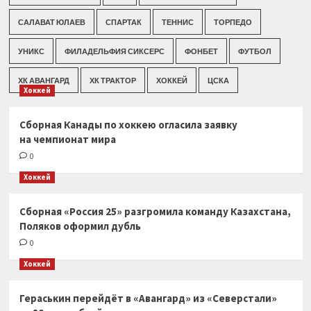
САЛАВАТ ЮЛАЕВ
СПАРТАК
ТЕННИС
ТОРПЕДО
УНИКС
ФИЛАДЕЛЬФИЯ СИКСЕРС
ФОНБЕТ
ФУТБОЛ
ХК АВАНГАРД
ХК ТРАКТОР
ХОККЕЙ
ЦСКА
Хоккей
Сборная Канады по хоккею огласила заявку
на чемпионат мира
0
Хоккей
Сборная «Россия 25» разгромила команду Казахстана,
Поляков оформил дубль
0
Хоккей
Гераськин перейдёт в «Авангард» из «Северстали»