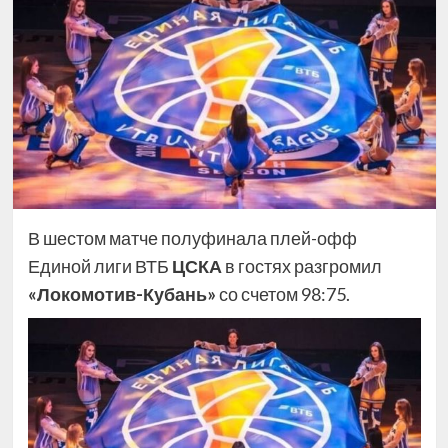
В шестом матче полуфинала плей-офф
Единой лиги ВТБ
ЦСКА
в гостях разгромил
«Локомотив-Кубань»
со счетом 98:75.