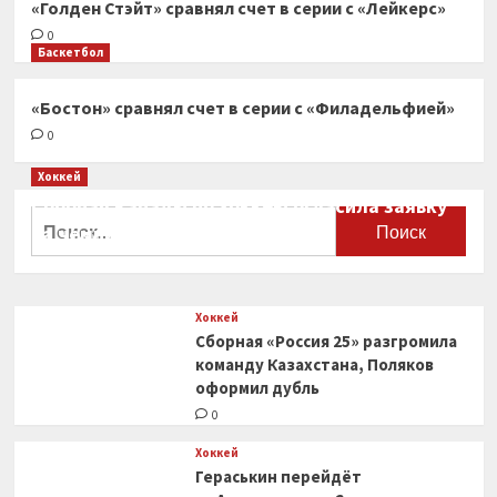
«Голден Стэйт» сравнял счет в серии с «Лейкерс»
0
Баскетбол
«Бостон» сравнял счет в серии с «Филадельфией»
0
Хоккей
Сборная Канады по хоккею огласила заявку
Найти:
на чемпионат мира
0
Хоккей
Сборная «Россия 25» разгромила
команду Казахстана, Поляков
оформил дубль
0
Хоккей
Гераськин перейдёт