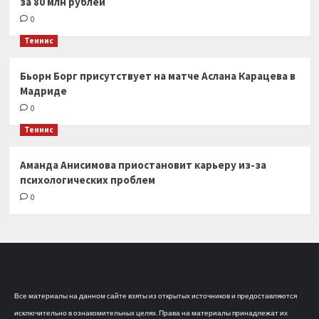
за 80 млн рублей
0
Теннис
Бьорн Борг присутствует на матче Аслана Карацева в
Мадриде
0
Теннис
Аманда Анисимова приостановит карьеру из-за
психологических проблем
0
Все материалы на данном сайте взяты из открытых источников и предоставляются
исключительно в ознакомительных целях. Права на материалы принадлежат их