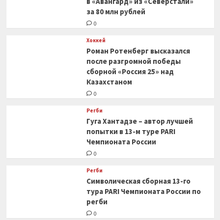
в «Авангард» из «Северстали»
за 80 млн рублей
0
Хоккей
Роман Ротенберг высказался
после разгромной победы
сборной «Россия 25» над
Казахстаном
0
Регби
Гуга Хантадзе – автор лучшей
попытки в 13-м туре PARI
Чемпионата России
0
Регби
Символическая сборная 13-го
тура PARI Чемпионата России по
регби
0