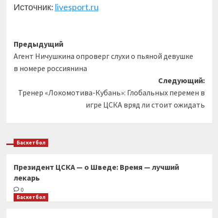
Источник:
livesport.ru
Навигация
Предыдущий
Агент Ничушкина опроверг слухи о пьяной девушке
записи
в номере россиянина
Следующий:
Тренер «Локомотива-Кубань»: Глобальных перемен в
игре ЦСКА вряд ли стоит ожидать
Баскетбол
Президент ЦСКА — о Шведе: Время — лучший
лекарь
0
Баскетбол