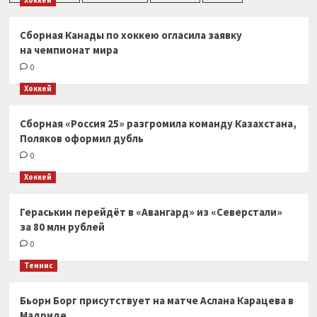
Хоккей
Сборная Канады по хоккею огласила заявку
на чемпионат мира
0
Хоккей
Сборная «Россия 25» разгромила команду Казахстана,
Поляков оформил дубль
0
Хоккей
Гераськин перейдёт в «Авангард» из «Северстали»
за 80 млн рублей
0
Теннис
Бьорн Борг присутствует на матче Аслана Карацева в
Мадриде