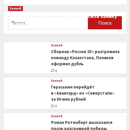
Хоккей
Сборная Канады по хоккею огласила заявку
Найти:
на чемпионат мира
0
Хоккей
Сборная «Россия 25» разгромила
команду Казахстана, Поляков
оформил дубль
0
Хоккей
Гераськин перейдёт
в «Авангард» из «Северстали»
за 80 млн рублей
0
Хоккей
Роман Ротенберг высказался
после разгромной победы