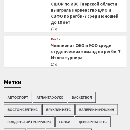
СШОР по ИВС Тверской области
выиграла Первенство ЦФО и
СЗФО по регби-7 среди юношей
до 18 лет
0
Регби
Чемпионат СФО и УФО среди
студенческих команд по регби-7.
Итоги турнира
0
Метки
АВТОСПОРТ
АТЛАНТА ХОУКС
БАСКЕТБОЛ
БОСТОН СЕЛТИКС
БРУКЛИН НЕТС
ВАЛЕРИЙ НИЧУШКИН
ГОЛДЕН СТЭЙТ УОРРИОРЗ
ГОНКИ
ДЕНВЕР НАГГЕТС