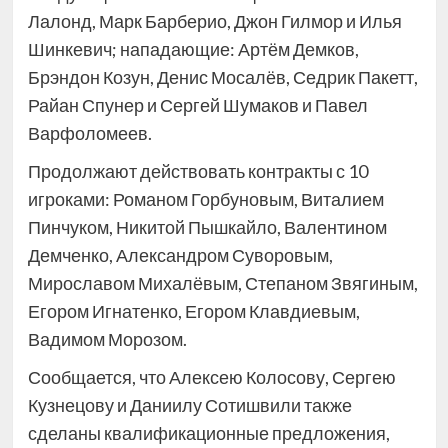
Лалонд, Марк Барберио, Джон Гилмор и Илья
Шинкевич; нападающие: Артём Демков,
Брэндон Козун, Денис Мосалёв, Седрик Пакетт,
Райан Спунер и Сергей Шумаков и Павел
Варфоломеев.
Продолжают действовать контракты с 10
игроками: Романом Горбуновым, Виталием
Пинчуком, Никитой Пышкайло, Валентином
Демченко, Александром Суворовым,
Мирославом Михалёвым, Степаном Звягиным,
Егором Игнатенко, Егором Клавдиевым,
Вадимом Морозом.
Сообщается, что Алексею Колосову, Сергею
Кузнецову и Даниилу Сотишвили также
сделаны квалификационные предложения,