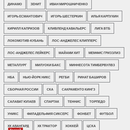
ДИНАМО
ЗЕНИТ
ИВАН МИРОШНИЧЕНКО
ИГОРЬ ЕСМАНТОВИЧ
ИГОРЬ ШЕСТЕРКИН
ИЛЬЯ КАРПУХИН
КИРИЛЛ КАПРИЗОВ
КЛИВЛЕНД КАВАЛЬЕРС
ЛИГА ВТБ
ЛОКОМОТИВ-КУБАНЬ
ЛОС-АНДЖЕЛЕС КЛИППЕРС
ЛОС-АНДЖЕЛЕС ЛЕЙКЕРС
МАЙАМИ ХИТ
МЕМФИС ГРИЗЗЛИЗ
МЕТАЛЛУРГ
МИЛУОКИ БАКС
МИННЕСОТА ТИМБЕРВУЛВЗ
НБА
НЬЮ-ЙОРК НИКС
РЕГБИ
РИНАТ БАШИРОВ
СБОРНАЯ РОССИИ
СКА
САКРАМЕНТО КИНГЗ
САЛАВАТ ЮЛАЕВ
СПАРТАК
ТЕННИС
ТОРПЕДО
УНИКС
ФИЛАДЕЛЬФИЯ СИКСЕРС
ФОНБЕТ
ФУТБОЛ
ХК АВАНГАРД
ХК ТРАКТОР
ХОККЕЙ
ЦСКА