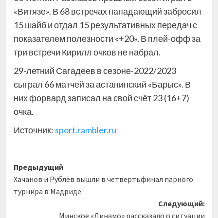
«Витязе». В 68 встречах нападающий забросил
15 шайб и отдал 15 результативных передач с
показателем полезности «+20». В плей-офф за
три встречи Кирилл очков не набрал.
29-летний Сагадеев в сезоне-2022/2023
сыграл 66 матчей за астанинский «Барыс». В
них форвард записал на свой счёт 23 (16+7)
очка.
Источник:
sport.rambler.ru
Навигация
Предыдущий
Хачанов и Рублёв вышли в четвертьфинал парного
записи
турнира в Мадриде
Следующий:
Минское «Динамо» рассказало о ситуации