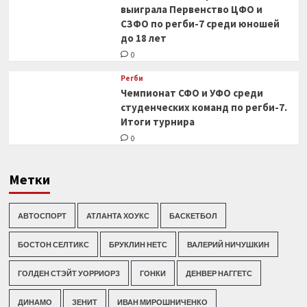
выиграла Первенство ЦФО и
СЗФО по регби-7 среди юношей
до 18 лет
0
Регби
Чемпионат СФО и УФО среди
студенческих команд по регби-7.
Итоги турнира
0
Метки
АВТОСПОРТ
АТЛАНТА ХОУКС
БАСКЕТБОЛ
БОСТОН СЕЛТИКС
БРУКЛИН НЕТС
ВАЛЕРИЙ НИЧУШКИН
ГОЛДЕН СТЭЙТ УОРРИОРЗ
ГОНКИ
ДЕНВЕР НАГГЕТС
ДИНАМО
ЗЕНИТ
ИВАН МИРОШНИЧЕНКО