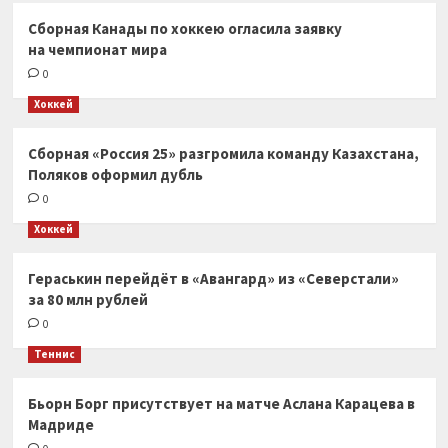
Сборная Канады по хоккею огласила заявку
на чемпионат мира
0
Хоккей
Сборная «Россия 25» разгромила команду Казахстана,
Поляков оформил дубль
0
Хоккей
Гераськин перейдёт в «Авангард» из «Северстали»
за 80 млн рублей
0
Теннис
Бьорн Борг присутствует на матче Аслана Карацева в
Мадриде