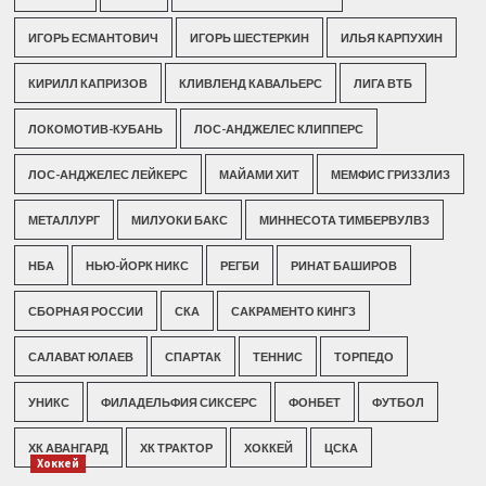
ИГОРЬ ЕСМАНТОВИЧ
ИГОРЬ ШЕСТЕРКИН
ИЛЬЯ КАРПУХИН
КИРИЛЛ КАПРИЗОВ
КЛИВЛЕНД КАВАЛЬЕРС
ЛИГА ВТБ
ЛОКОМОТИВ-КУБАНЬ
ЛОС-АНДЖЕЛЕС КЛИППЕРС
ЛОС-АНДЖЕЛЕС ЛЕЙКЕРС
МАЙАМИ ХИТ
МЕМФИС ГРИЗЗЛИЗ
МЕТАЛЛУРГ
МИЛУОКИ БАКС
МИННЕСОТА ТИМБЕРВУЛВЗ
НБА
НЬЮ-ЙОРК НИКС
РЕГБИ
РИНАТ БАШИРОВ
СБОРНАЯ РОССИИ
СКА
САКРАМЕНТО КИНГЗ
САЛАВАТ ЮЛАЕВ
СПАРТАК
ТЕННИС
ТОРПЕДО
УНИКС
ФИЛАДЕЛЬФИЯ СИКСЕРС
ФОНБЕТ
ФУТБОЛ
ХК АВАНГАРД
ХК ТРАКТОР
ХОККЕЙ
ЦСКА
Хоккей