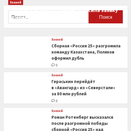
Хоккей
Сборная Канады по хоккею огласила заявку
Найти:
на чемпионат мира
0
Хоккей
Сборная «Россия 25» разгромила
команду Казахстана, Поляков
оформил дубль
0
Хоккей
Гераськин перейдёт
в «Авангард» из «Северстали»
за 80 млн рублей
0
Хоккей
Роман Ротенберг высказался
после разгромной победы
сборной «Россия 25» над