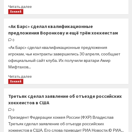
Прочитать
Читать далее
больше
Хоккей
о
Трехкратный
«Ак Барс» сделал квалификационные
чемпион
предложения Воронкову и ещё трём хоккеистам
мира
Терещенко
0
жалеет,
«Ак Барс» сделал квалификационные предложения
что
игрокам, чьи контракты завершились 30 апреля, сообщает
не уехал
официальный сайт клуба. Их получили вратари Амир
в НХЛ
Мифтахов...
Прочитать
Читать далее
больше
Хоккей
о
«Ак
Третьяк сделал заявление об отъезде российских
Барс»
хоккеистов в США
сделал
квалификационные
0
предложения
Президент Федерации хоккея России (ФХР) Владислав
Воронкову
Третьяк сделал заявление об отъезде российских
и ещё
хоккеистов в США. Его слова приводит РИА Новости.© РИА...
трём