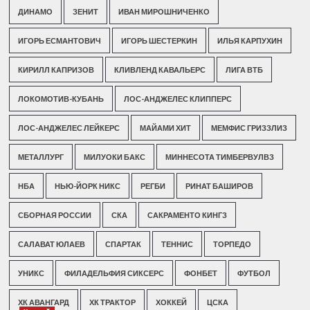
ДИНАМО
ЗЕНИТ
ИВАН МИРОШНИЧЕНКО
ИГОРЬ ЕСМАНТОВИЧ
ИГОРЬ ШЕСТЕРКИН
ИЛЬЯ КАРПУХИН
КИРИЛЛ КАПРИЗОВ
КЛИВЛЕНД КАВАЛЬЕРС
ЛИГА ВТБ
ЛОКОМОТИВ-КУБАНЬ
ЛОС-АНДЖЕЛЕС КЛИППЕРС
ЛОС-АНДЖЕЛЕС ЛЕЙКЕРС
МАЙАМИ ХИТ
МЕМФИС ГРИЗЗЛИЗ
МЕТАЛЛУРГ
МИЛУОКИ БАКС
МИННЕСОТА ТИМБЕРВУЛВЗ
НБА
НЬЮ-ЙОРК НИКС
РЕГБИ
РИНАТ БАШИРОВ
СБОРНАЯ РОССИИ
СКА
САКРАМЕНТО КИНГЗ
САЛАВАТ ЮЛАЕВ
СПАРТАК
ТЕННИС
ТОРПЕДО
УНИКС
ФИЛАДЕЛЬФИЯ СИКСЕРС
ФОНБЕТ
ФУТБОЛ
ХК АВАНГАРД
ХК ТРАКТОР
ХОККЕЙ
ЦСКА