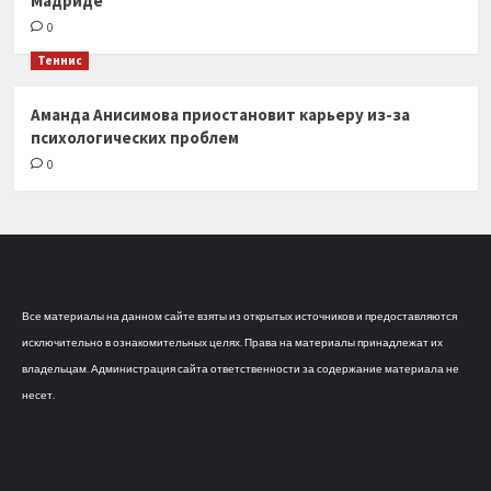
Мадриде
0
Теннис
Аманда Анисимова приостановит карьеру из-за
психологических проблем
0
Все материалы на данном сайте взяты из открытых источников и предоставляются
исключительно в ознакомительных целях. Права на материалы принадлежат их
владельцам. Администрация сайта ответственности за содержание материала не
несет.