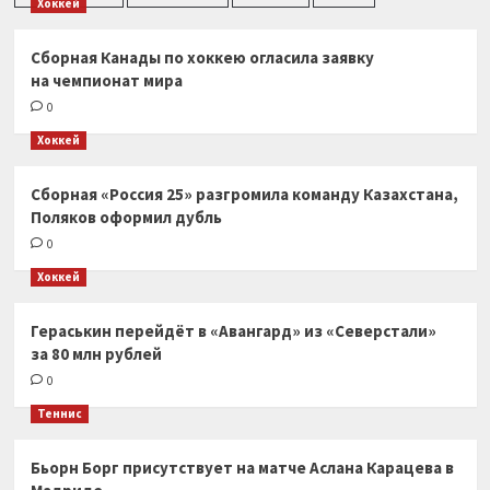
Хоккей
Сборная Канады по хоккею огласила заявку
на чемпионат мира
0
Хоккей
Сборная «Россия 25» разгромила команду Казахстана,
Поляков оформил дубль
0
Хоккей
Гераськин перейдёт в «Авангард» из «Северстали»
за 80 млн рублей
0
Теннис
Бьорн Борг присутствует на матче Аслана Карацева в