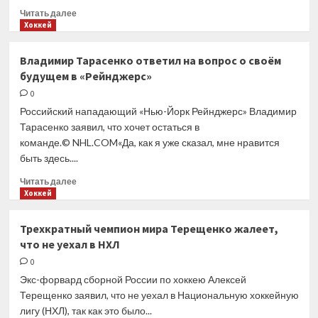
Прочитать
Читать далее
больше
Хоккей
о
«Автомобилист»
Владимир Тарасенко ответил на вопрос о своём
подписал
будущем в «Рейнджерс»
контракт
с нападающим
0
Бывальцевым
Российский нападающий «Нью-Йорк Рейнджерс» Владимир
Тарасенко заявил, что хочет остаться в
команде.© NHL.COM«Да, как я уже сказал, мне нравится
быть здесь....
Прочитать
Читать далее
больше
Хоккей
о
Владимир
Трехкратный чемпион мира Терещенко жалеет,
Тарасенко
что не уехал в НХЛ
ответил
на вопрос
0
о своём
Экс-форвард сборной России по хоккею Алексей
будущем
Терещенко заявил, что не уехал в Национальную хоккейную
в «Рейнджерс»
лигу (НХЛ), так как это было...