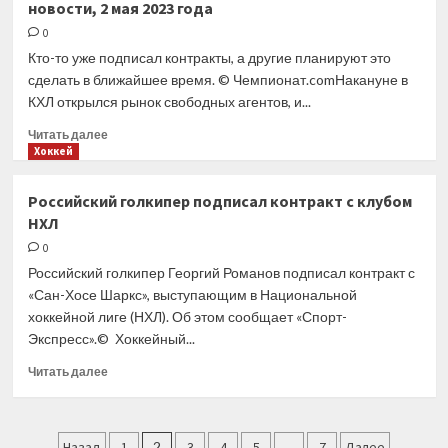
новости, 2 мая 2023 года
в прошлом
сезоне
0
КХЛ
Кто-то уже подписал контракты, а другие планируют это
Порядин
сделать в ближайшее время. © Чемпионат.comНакануне в
перешел
КХЛ открылся рынок свободных агентов, и...
в «Спартак»
Прочитать
Читать далее
больше
Хоккей
о
Российские
Российский голкипер подписал контракт с клубом
хоккеисты
НХЛ
из КХЛ
подписывают
0
контракты
Российский голкипер Георгий Романов подписал контракт с
в НХЛ,
«Сан-Хосе Шаркс», выступающим в Национальной
кто
хоккейной лиге (НХЛ). Об этом сообщает «Спорт-
именно
Экспресс».© Хоккейный...
уезжает,
все
Прочитать
Читать далее
новости,
больше
2 мая
о
2023
Российский
Пагинация
года
голкипер
Назад
1
2
3
4
5
…
7
Далее