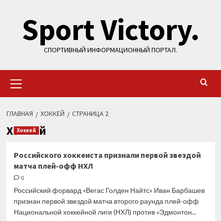
Перейти
Sport Victory.
к
содержимому
СПОРТИВНЫЙ ИНФОРМАЦИОННЫЙ ПОРТАЛ.
Основное
меню
ГЛАВНАЯ
ХОККЕЙ
СТРАНИЦА 2
Хоккей
Хоккей
Российского хоккеиста признали первой звездой
матча плей-офф НХЛ
0
Российский форвард «Вегас Голден Найтс» Иван Барбашев
признан первой звездой матча второго раунда плей-офф
Национальной хоккейной лиги (НХЛ) против «Эдмонтон...