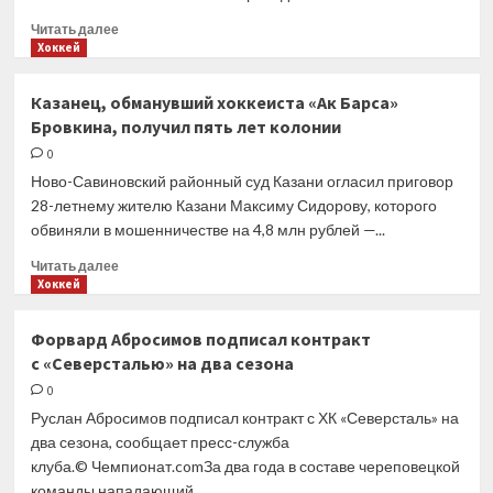
хоккеистам
Прочитать
Читать далее
больше
Хоккей
о
Третьяк
Казанец, обманувший хоккеиста «Ак Барса»
сделал
Бровкина, получил пять лет колонии
заявление
об отъезде
0
российских
Ново-Савиновский районный суд Казани огласил приговор
хоккеистов
28-летнему жителю Казани Максиму Сидорову, которого
в США
обвиняли в мошенничестве на 4,8 млн рублей —...
Прочитать
Читать далее
больше
Хоккей
о
Казанец,
Форвард Абросимов подписал контракт
обманувший
с «Северсталью» на два сезона
хоккеиста
«Ак
0
Барса»
Руслан Абросимов подписал контракт с ХК «Северсталь» на
Бровкина,
два сезона, сообщает пресс-служба
получил
клуба.© Чемпионат.comЗа два года в составе череповецкой
пять
команды нападающий...
лет