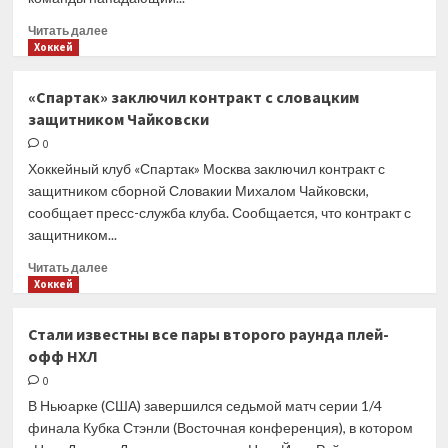
колонии
Прочитать
Читать далее
больше
Хоккей
о
Форвард
«Спартак» заключил контракт с словацким
Абросимов
защитником Чайковски
подписал
контракт
0
с «Северсталью»
Хоккейный клуб «Спартак» Москва заключил контракт с
на два
защитником сборной Словакии Михалом Чайковски,
сезона
сообщает пресс-служба клуба. Сообщается, что контракт с
защитником...
Прочитать
Читать далее
больше
Хоккей
о
«Спартак»
Стали известны все пары второго раунда плей-
заключил
офф НХЛ
контракт
с словацким
0
защитником
В Ньюарке (США) завершился седьмой матч серии 1/4
Чайковски
финала Кубка Стэнли (Восточная конференция), в котором