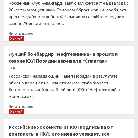
контракт
Хоккейный клуб «Авангард» заключил контракт на два года с
новичка
28-летним защитником Романом Абросимовым, сообщает
с «Нью-
пресс-служба «ястребов».© Чемпионат.comВ прошедшем
Джерси»
сезоне Абросимов провёл...
Прочитать
Читать далее
больше
Хоккей
о
«Авангард»
Лучший бомбардир «Нефтехимика» в прошлом
заключил
сезоне КХЛ Порядин перешел в «Спартак»
контракт
с защитником
0
Абросимовым
Российский нападающий Павел Порядин в результате
обмена перешел из нижнекамского клуба Фонбет -
Континентальной хоккейной лиги (КХЛ) "Нефтехимик" в
московский...
Прочитать
Читать далее
больше
Хоккей
о
Лучший
Российские хоккеисты из КХЛ подписывают
бомбардир
контракты в НХЛ, кто именно уезжает, все
«Нефтехимика»