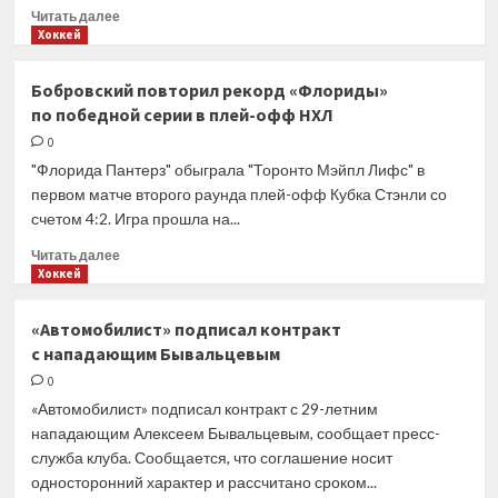
Прочитать
Читать далее
больше
Хоккей
о
Российского
Бобровский повторил рекорд «Флориды»
хоккеиста
по победной серии в плей-офф НХЛ
признали
первой
0
звездой
"Флорида Пантерз" обыграла "Торонто Мэйпл Лифс" в
матча
первом матче второго раунда плей-офф Кубка Стэнли со
плей-
счетом 4:2. Игра прошла на...
офф
НХЛ
Прочитать
Читать далее
больше
Хоккей
о
Бобровский
«Автомобилист» подписал контракт
повторил
с нападающим Бывальцевым
рекорд
«Флориды»
0
по победной
«Автомобилист» подписал контракт с 29-летним
серии
нападающим Алексеем Бывальцевым, сообщает пресс-
в плей-
служба клуба. Сообщается, что соглашение носит
офф
односторонний характер и рассчитано сроком...
НХЛ