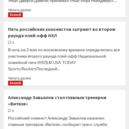
«Нью-Джерси Дэвилз» принимал «Нью-Йорк Рейнджерс»....
Прочитать
Читать далее
больше
Хоккей
о
Стали
Пять российских хоккеистов сыграют во втором
известны
раунде плей-офф НХЛ
все
пары
0
второго
В ночь на 2 мая по московскому времени определились все
раунда
участники второго раунда плей-офф Национальной
плей-
хоккейной лиги (НХЛ).© USA TODAY
офф
Sports/ReutersПоследней...
НХЛ
Прочитать
Читать далее
больше
Хоккей
о
Пять
Александр Завьялов стал главным тренером
российских
«Витязя»
хоккеистов
сыграют
0
во втором
Российский хоккеист Александр Завьялов назначен
раунде
главным тренером «Витязя», сообщает пресс служба
плей-