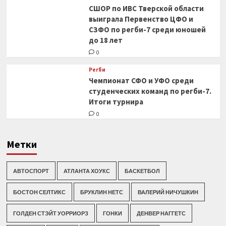
СШОР по ИВС Тверской области
выиграла Первенство ЦФО и
СЗФО по регби-7 среди юношей
до 18 лет
0
Регби
Чемпионат СФО и УФО среди
студенческих команд по регби-7.
Итоги турнира
0
Метки
АВТОСПОРТ
АТЛАНТА ХОУКС
БАСКЕТБОЛ
БОСТОН СЕЛТИКС
БРУКЛИН НЕТС
ВАЛЕРИЙ НИЧУШКИН
ГОЛДЕН СТЭЙТ УОРРИОРЗ
ГОНКИ
ДЕНВЕР НАГГЕТС