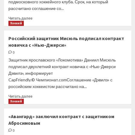
подмосковного хоккейного клуба. Срок, на который
офф
рассчитано соглашение со...
НХЛ
Прочитать
Читать далее
больше
Хоккей
о
Александр
Российский защитник Мисюль подписал контракт
Завьялов
новичка с «Нью-Джерси»
стал
главным
0
тренером
Защитник ярославского «Локомотива» Даниил Мисюль
«Витязя»
подписал двухлетний контракт новичка с «Нью-Джерси
Дэвилз», информирует
CapFriendly.© Чемпионат.comСоглашение «Дэвилз» с
российским хоккеистом рассчитано на...
Прочитать
Читать далее
больше
Хоккей
о
Российский
«Авангард» заключил контракт с защитником
защитник
Абросимовым
Мисюль
подписал
0