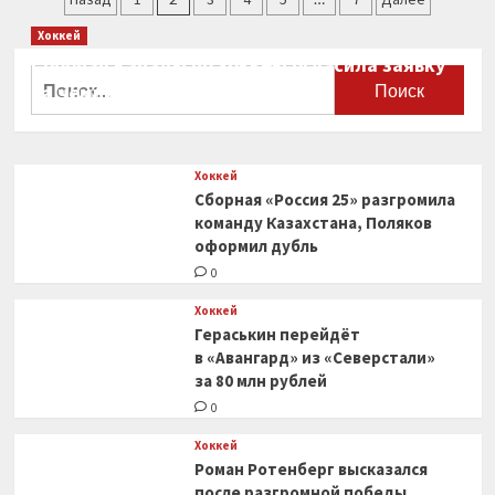
подписал
записей
Хоккей
контракт
с клубом
Сборная Канады по хоккею огласила заявку
Найти:
НХЛ
на чемпионат мира
0
Хоккей
Сборная «Россия 25» разгромила
команду Казахстана, Поляков
оформил дубль
0
Хоккей
Гераськин перейдёт
в «Авангард» из «Северстали»
за 80 млн рублей
0
Хоккей
Роман Ротенберг высказался
после разгромной победы