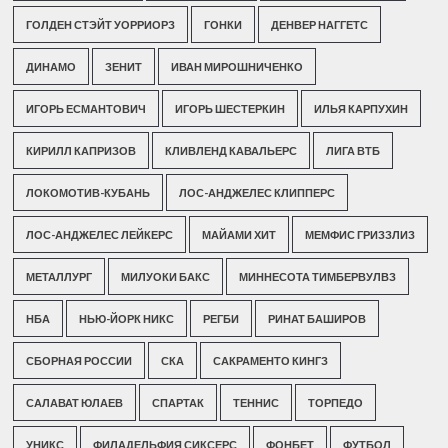
ГОЛДЕН СТЭЙТ УОРРИОРЗ
ГОНКИ
ДЕНВЕР НАГГЕТС
ДИНАМО
ЗЕНИТ
ИВАН МИРОШНИЧЕНКО
ИГОРЬ ЕСМАНТОВИЧ
ИГОРЬ ШЕСТЕРКИН
ИЛЬЯ КАРПУХИН
КИРИЛЛ КАПРИЗОВ
КЛИВЛЕНД КАВАЛЬЕРС
ЛИГА ВТБ
ЛОКОМОТИВ-КУБАНЬ
ЛОС-АНДЖЕЛЕС КЛИППЕРС
ЛОС-АНДЖЕЛЕС ЛЕЙКЕРС
МАЙАМИ ХИТ
МЕМФИС ГРИЗЗЛИЗ
МЕТАЛЛУРГ
МИЛУОКИ БАКС
МИННЕСОТА ТИМБЕРВУЛВЗ
НБА
НЬЮ-ЙОРК НИКС
РЕГБИ
РИНАТ БАШИРОВ
СБОРНАЯ РОССИИ
СКА
САКРАМЕНТО КИНГЗ
САЛАВАТ ЮЛАЕВ
СПАРТАК
ТЕННИС
ТОРПЕДО
УНИКС
ФИЛАДЕЛЬФИЯ СИКСЕРС
ФОНБЕТ
ФУТБОЛ