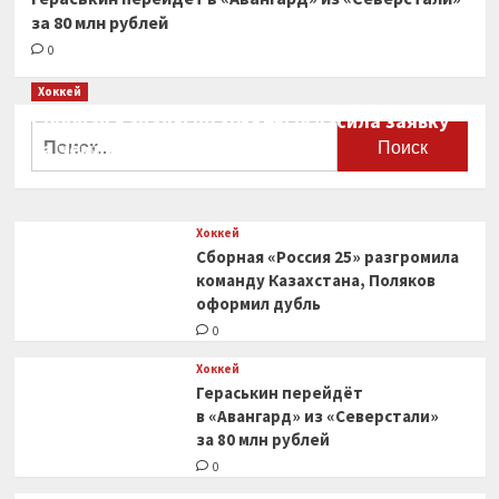
за 80 млн рублей
0
Хоккей
Сборная Канады по хоккею огласила заявку
Найти:
на чемпионат мира
0
Хоккей
Сборная «Россия 25» разгромила
команду Казахстана, Поляков
оформил дубль
0
Хоккей
Гераськин перейдёт
в «Авангард» из «Северстали»
за 80 млн рублей
0