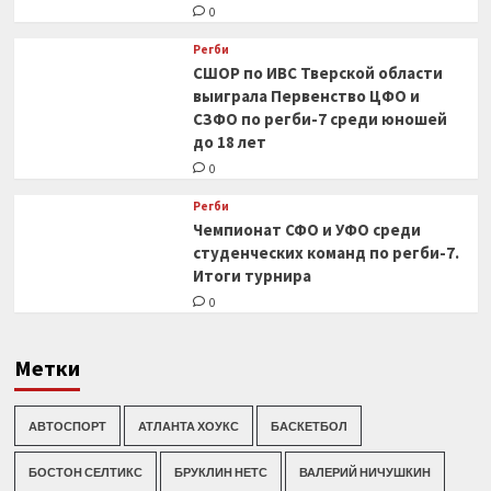
0
Регби
СШОР по ИВС Тверской области
выиграла Первенство ЦФО и
СЗФО по регби-7 среди юношей
до 18 лет
0
Регби
Чемпионат СФО и УФО среди
студенческих команд по регби-7.
Итоги турнира
0
Метки
АВТОСПОРТ
АТЛАНТА ХОУКС
БАСКЕТБОЛ
БОСТОН СЕЛТИКС
БРУКЛИН НЕТС
ВАЛЕРИЙ НИЧУШКИН