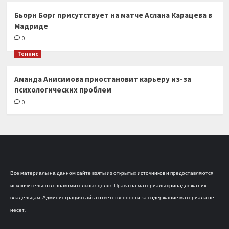
Бьорн Борг присутствует на матче Аслана Карацева в
Мадриде
0
Теннис
Аманда Анисимова приостановит карьеру из-за
психологических проблем
0
Все материалы на данном сайте взяты из открытых источников и предоставляются
исключительно в ознакомительных целях. Права на материалы принадлежат их
владельцам. Администрация сайта ответственности за содержание материала не
несет.