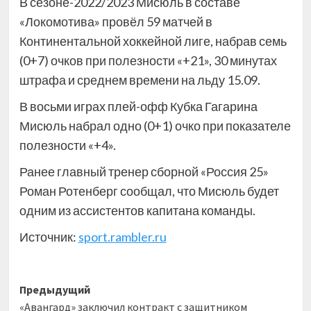
В сезоне-2022/2023 Мисюль в составе
«Локомотива» провёл 59 матчей в
Континентальной хоккейной лиге, набрав семь
(0+7) очков при полезности «+21», 30 минутах
штрафа и среднем времени на льду 15.09.
В восьми играх плей-офф Кубка Гагарина
Мисюль набрал одно (0+1) очко при показателе
полезности «+4».
Ранее главный тренер сборной «Россия 25»
Роман Ротенберг сообщал, что Мисюль будет
одним из ассистентов капитана команды.
Источник:
sport.rambler.ru
Навигация
Предыдущий
«Авангард» заключил контракт с защитником