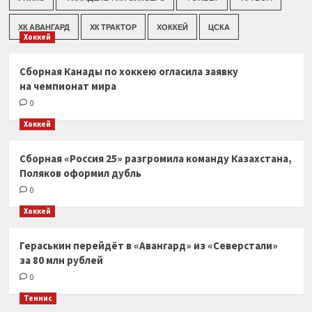
ХК АВАНГАРД
ХК ТРАКТОР
ХОККЕЙ
ЦСКА
Хоккей
Сборная Канады по хоккею огласила заявку
на чемпионат мира
0
Хоккей
Сборная «Россия 25» разгромила команду Казахстана,
Поляков оформил дубль
0
Хоккей
Гераськин перейдёт в «Авангард» из «Северстали»
за 80 млн рублей
0
Теннис