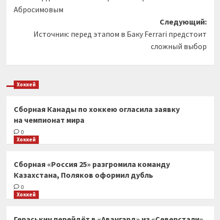
записи
Абросимовым
Следующий:
Источник: перед этапом в Баку Ferrari предстоит
сложный выбор
Хоккей
Сборная Канады по хоккею огласила заявку
на чемпионат мира
0
Хоккей
Сборная «Россия 25» разгромила команду
Казахстана, Поляков оформил дубль
0
Хоккей
Гераськин перейдёт в «Авангард» из «Северстали»