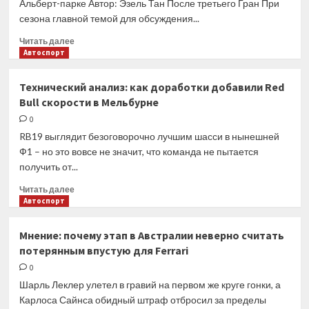
Альберт-парке Автор: Эзель Тан После третьего Гран При
сезона главной темой для обсуждения...
Прочитать
Читать далее
больше
Автоспорт
о
Ральф
Технический анализ: как доработки добавили Red
Шумахер
Bull скорости в Мельбурне
назвал
гонку
0
в
RB19 выглядит безоговорочно лучшим шасси в нынешней
Мельбурне
Ф1 – но это вовсе не значит, что команда не пытается
«дурной
получить от...
шуткой»
Прочитать
Читать далее
больше
Автоспорт
о
Технический
Мнение: почему этап в Австралии неверно считать
анализ:
потерянным впустую для Ferrari
как
доработки
0
добавили
Шарль Леклер улетел в гравий на первом же круге гонки, а
Red
Карлоса Сайнса обидный штраф отбросил за пределы
Bull