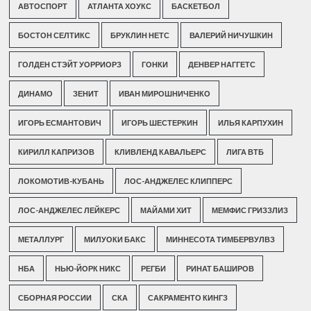
АВТОСПОРТ
АТЛАНТА ХОУКС
БАСКЕТБОЛ
БОСТОН СЕЛТИКС
БРУКЛИН НЕТС
ВАЛЕРИЙ НИЧУШКИН
ГОЛДЕН СТЭЙТ УОРРИОРЗ
ГОНКИ
ДЕНВЕР НАГГЕТС
ДИНАМО
ЗЕНИТ
ИВАН МИРОШНИЧЕНКО
ИГОРЬ ЕСМАНТОВИЧ
ИГОРЬ ШЕСТЕРКИН
ИЛЬЯ КАРПУХИН
КИРИЛЛ КАПРИЗОВ
КЛИВЛЕНД КАВАЛЬЕРС
ЛИГА ВТБ
ЛОКОМОТИВ-КУБАНЬ
ЛОС-АНДЖЕЛЕС КЛИППЕРС
ЛОС-АНДЖЕЛЕС ЛЕЙКЕРС
МАЙАМИ ХИТ
МЕМФИС ГРИЗЗЛИЗ
МЕТАЛЛУРГ
МИЛУОКИ БАКС
МИННЕСОТА ТИМБЕРВУЛВЗ
НБА
НЬЮ-ЙОРК НИКС
РЕГБИ
РИНАТ БАШИРОВ
СБОРНАЯ РОССИИ
СКА
САКРАМЕНТО КИНГЗ