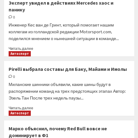
Эксперт увидел в действиях Mercedes хаос и
запросила
панику
FIA
о
0
пересмотре
Инженер Кес ван де Гринт, который помогает нашим
штрафа
коллегам из голландской редакции Motorsport.com,
Сайнса
поделился мнением о нынешней ситуации в команде...
в
Мельбурне
Прочитать
Читать далее
больше
Автоспорт
о
Эксперт
Pirelli выбрала составы для Баку, Майами и Имолы
увидел
0
в
действиях
Миланские шинники объявили, какие шины будут в
Mercedes
распоряжении команд на трех предстоящих этапах Автор:
хаос
Эзель Тан После трех недель паузы...
и
панику
Прочитать
Читать далее
больше
Автоспорт
о
Pirelli
Марко объяснил, почему Red Bull вовсе не
выбрала
доминирует в Ф1
составы