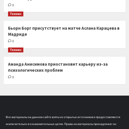
0
Теннис
Бьорн Борг присутствует на матче Аслана Карацева в
Мадриде
0
Теннис
Аманда Анисимова приостановит карьеру из-за
психологических проблем
0
Все материалы на данном сайте взяты из открытых источников и предоставляются
исключительно в ознакомительных целях. Права на материалы принадлежат их