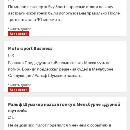
гонки,
По мнению эксперта Sky Sports, красные флаги по ходу
чтобы
австралийской гонки были использованы правильно После
поддержать
третьего этапа Ф1 многие в...
брата
Прочитать
Читать далее
больше
Автоспорт
о
«Вспомните,
Motorsport Business
как
0
Масса
чуть
Главная Предыдущая / «Вспомните, как Масса чуть не
не
погиб». Брандл поддержал решения судей в Мельбурне
погиб».
Следующая / Ральф Шумахер назвал...
Брандл
поддержал
Прочитать
Читать далее
решения
больше
Автоспорт
судей
о
в
Motorsport
Ральф Шумахер назвал гонку в Мельбурне «дурной
Мельбурне
Business
шуткой»
0
Немецкий экс-пилот поделился мнением о событиях в