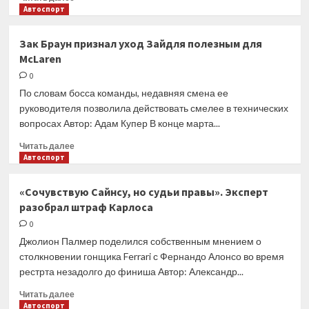
рассказал
больше
Автоспорт
о
Слухи:
Зак Браун признал уход Зайдля полезным для
на
McLaren
рынке
пилотов
0
начались
По словам босса команды, недавняя смена ее
движения
руководителя позволила действовать смелее в технических
перед
вопросах Автор: Адам Купер В конце марта...
сезоном-2024
Прочитать
Читать далее
больше
Автоспорт
о
Зак
«Сочувствую Сайнсу, но судьи правы». Эксперт
Браун
разобрал штраф Карлоса
признал
уход
0
Зайдля
Джолион Палмер поделился собственным мнением о
полезным
столкновении гонщика Ferrari с Фернандо Алонсо во время
для
рестрта незадолго до финиша Автор: Александр...
McLaren
Прочитать
Читать далее
больше
Автоспорт