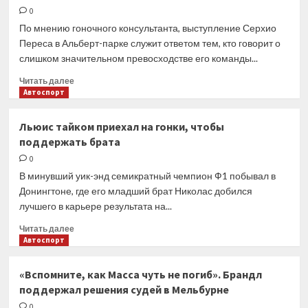
для
0
Баку,
По мнению гоночного консультанта, выступление Серхио
Майами
Переса в Альберт-парке служит ответом тем, кто говорит о
и
слишком значительном превосходстве его команды...
Имолы
Прочитать
Читать далее
больше
Автоспорт
о
Марко
Льюис тайком приехал на гонки, чтобы
объяснил,
поддержать брата
почему
Red
0
Bull
В минувший уик-энд семикратный чемпион Ф1 побывал в
вовсе
Донингтоне, где его младший брат Николас добился
не
лучшего в карьере результата на...
доминирует
в
Прочитать
Читать далее
Ф1
больше
Автоспорт
о
Льюис
«Вспомните, как Масса чуть не погиб». Брандл
тайком
поддержал решения судей в Мельбурне
приехал
на
0