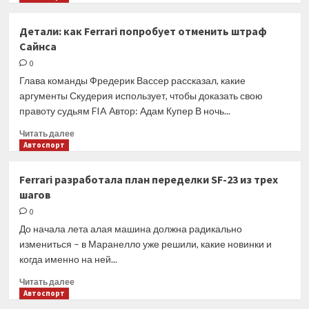
о
«Сочувствую
Детали: как Ferrari попробует отменить штраф
Сайнсу,
Сайнса
но
судьи
0
правы».
Глава команды Фредерик Вассер рассказал, какие
Эксперт
аргументы Скудерия использует, чтобы доказать свою
разобрал
правоту судьям FIA Автор: Адам Купер В ночь...
штраф
Карлоса
Прочитать
Читать далее
больше
Автоспорт
о
Детали:
Ferrari разработала план переделки SF-23 из трех
как
шагов
Ferrari
попробует
0
отменить
До начала лета алая машина должна радикально
штраф
измениться – в Маранелло уже решили, какие новинки и
Сайнса
когда именно на ней...
Прочитать
Читать далее
больше
Автоспорт
о