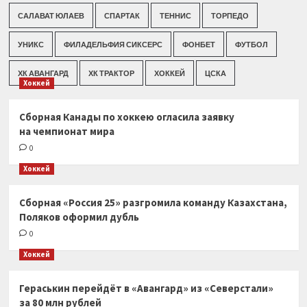
САЛАВАТ ЮЛАЕВ
СПАРТАК
ТЕННИС
ТОРПЕДО
УНИКС
ФИЛАДЕЛЬФИЯ СИКСЕРС
ФОНБЕТ
ФУТБОЛ
ХК АВАНГАРД
ХК ТРАКТОР
ХОККЕЙ
ЦСКА
Хоккей
Сборная Канады по хоккею огласила заявку
на чемпионат мира
0
Хоккей
Сборная «Россия 25» разгромила команду Казахстана,
Поляков оформил дубль
0
Хоккей
Гераськин перейдёт в «Авангард» из «Северстали»
за 80 млн рублей