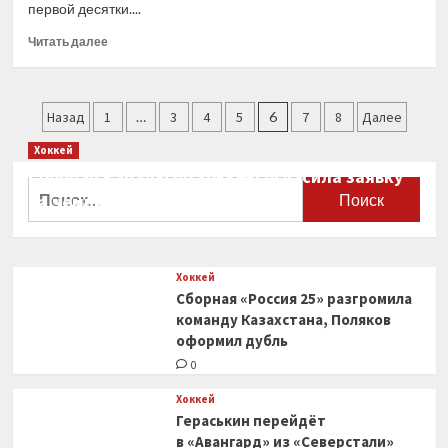
первой десятки....
скорости
в
Прочитать
Читать далее
Мельбурне
больше
о
Мнение:
Пагинация
почему
Назад
1
…
3
4
5
6
7
8
Далее
этап
записей
Хоккей
в
Австралии
Сборная Канады по хоккею огласила заявку
Найти:
неверно
на чемпионат мира
считать
0
потерянным
впустую
для
Хоккей
Ferrari
Сборная «Россия 25» разгромила
команду Казахстана, Поляков
оформил дубль
0
Хоккей
Гераськин перейдёт
в «Авангард» из «Северстали»