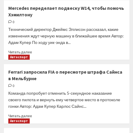
Ferrari
Mercedes переделает подвеску W14, чтобы помочь
разработала
Хэмилтону
план
переделки
0
SF-
Технический директор Джеймс Эллисон рассказал, какие
23
изменения ждут черную машину в ближайшее время Автор:
из
Адам Купер По ходу уик-энда в...
трех
шагов
Прочитать
Читать далее
больше
Автоспорт
о
Mercedes
Ferrari запросила FIA о пересмотре штрафа Сайнса
переделает
в Мельбурне
подвеску
W14,
0
чтобы
Команда попробует отменить 5-секундное наказание
помочь
своего пилота и вернуть ему четвертое место в протоколе
Хэмилтону
гонки Автор: Адам Купер Карлос Сайнс...
Прочитать
Читать далее
больше
Автоспорт
о
Ferrari