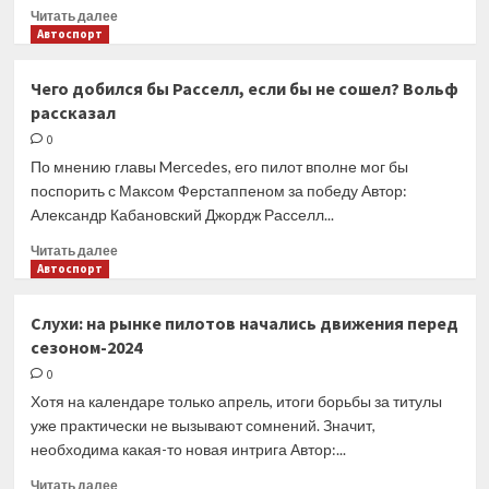
Прочитать
Читать далее
больше
Автоспорт
о
Марко
Чего добился бы Расселл, если бы не сошел? Вольф
прокомментировал
рассказал
слухи
о
0
возвращении
По мнению главы Mercedes, его пилот вполне мог бы
Феттеля
поспорить с Максом Ферстаппеном за победу Автор:
в
Александр Кабановский Джордж Расселл...
Red
Bull
Прочитать
Читать далее
на
больше
Автоспорт
роль
о
босса
Чего
Слухи: на рынке пилотов начались движения перед
добился
сезоном-2024
бы
Расселл,
0
если
Хотя на календаре только апрель, итоги борьбы за титулы
бы
уже практически не вызывают сомнений. Значит,
не
необходима какая-то новая интрига Автор:...
сошел?
Вольф
Прочитать
Читать далее