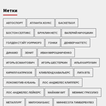
Метки
АВТОСПОРТ
АТЛАНТА ХОУКС
БАСКЕТБОЛ
БОСТОН СЕЛТИКС
БРУКЛИН НЕТС
ВАЛЕРИЙ НИЧУШКИН
ГОЛДЕН СТЭЙТ УОРРИОРЗ
ГОНКИ
ДЕНВЕР НАГГЕТС
ДИНАМО
ЗЕНИТ
ИВАН МИРОШНИЧЕНКО
ИГОРЬ ЕСМАНТОВИЧ
ИГОРЬ ШЕСТЕРКИН
ИЛЬЯ КАРПУХИН
КИРИЛЛ КАПРИЗОВ
КЛИВЛЕНД КАВАЛЬЕРС
ЛИГА ВТБ
ЛОКОМОТИВ-КУБАНЬ
ЛОС-АНДЖЕЛЕС КЛИППЕРС
ЛОС-АНДЖЕЛЕС ЛЕЙКЕРС
МАЙАМИ ХИТ
МЕМФИС ГРИЗЗЛИЗ
МЕТАЛЛУРГ
МИЛУОКИ БАКС
МИННЕСОТА ТИМБЕРВУЛВЗ