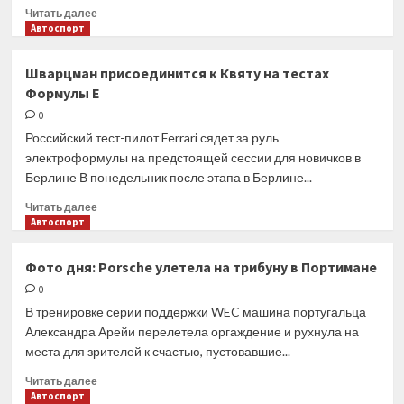
Прочитать
Читать далее
больше
Автоспорт
о
Доменикали
Шварцман присоединится к Квяту на тестах
намекнул,
Формулы Е
что
новым
0
командам
Российский тест-пилот Ferrari сядет за руль
Ф1
электроформулы на предстоящей сессии для новичков в
придется
Берлине В понедельник после этапа в Берлине...
раскошелиться
Прочитать
Читать далее
больше
Автоспорт
о
Шварцман
Фото дня: Porsche улетела на трибуну в Портимане
присоединится
0
к
Квяту
В тренировке серии поддержки WEC машина португальца
на
Александра Арейи перелетела оргаждение и рухнула на
тестах
места для зрителей к счастью, пустовавшие...
Формулы
Е
Прочитать
Читать далее
больше
Автоспорт