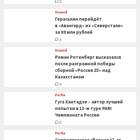
0
Хоккей
Гераськин перейдёт
в «Авангард» из «Северстали»
за 80 млн рублей
0
Хоккей
Роман Ротенберг высказался
после разгромной победы
сборной «Россия 25» над
Казахстаном
0
Регби
Гуга Хантадзе – автор лучшей
попытки в 13-м туре PARI
Чемпионата России
0
Регби
Символическая сборная 13-го