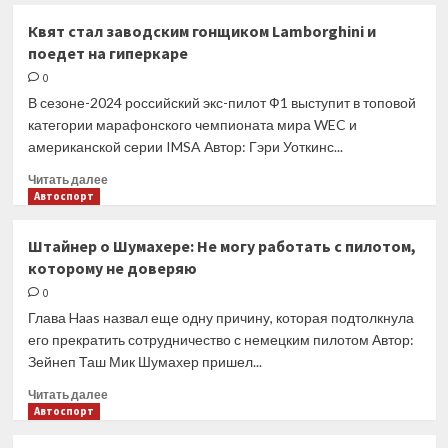
Подробности:
Квят стал заводским гонщиком Lamborghini и
Хюлькенберг
поедет на гиперкаре
сошел
в
0
Мельбурне
В сезоне-2024 российский экс-пилот Ф1 выступит в топовой
из-
категории марафонского чемпионата мира WEC и
за
американской серии IMSA Автор: Гэри Уоткинс...
частых
рестартов
Прочитать
Читать далее
больше
Автоспорт
о
Квят
Штайнер о Шумахере: Не могу работать с пилотом,
стал
которому не доверяю
заводским
гонщиком
0
Lamborghini
Глава Haas назвал еще одну причину, которая подтолкнула
и
его прекратить сотрудничество с немецким пилотом Автор:
поедет
Зейнеп Таш Мик Шумахер пришел...
на
гиперкаре
Прочитать
Читать далее
больше
Автоспорт
о