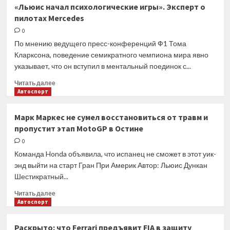
Штайнер
«Льюис начал психологические игры». Эксперт о
о
пилотах Mercedes
Шумахере:
Не
0
могу
По мнению ведущего пресс-конференций Ф1 Тома
работать
Кларксона, поведение семикратного чемпиона мира явно
с
указывает, что он вступил в ментальный поединок с...
пилотом,
которому
Прочитать
Читать далее
не
больше
Автоспорт
доверяю
о
«Льюис
Марк Маркес не сумел восстановиться от травм и
начал
пропустит этап MotoGP в Остине
психологические
игры».
0
Эксперт
Команда Honda объявила, что испанец не сможет в этот уик-
о
энд выйти на старт Гран При Америк Автор: Льюис Дункан
пилотах
Шестикратный...
Mercedes
Прочитать
Читать далее
больше
Автоспорт
о
Марк
Раскрыто: что Ferrari предъявит FIA в защиту