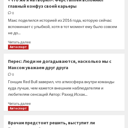
по
главный конфуз своей карьеры
совету
врачей
0
не
Макс поделился историей из 2016 года, которую сейчас
поедет
вспоминает с улыбкой, хотя в тот момент ему было совсем
на
не до...
американский
этап
Прочитать
Читать далее
MotoGP
больше
Автоспорт
о
«Что
Перес: Люди не догадываются, насколько мы с
же
Максом уважаем друг друга
я
натворил».
0
Ферстаппен
Гонщик Red Bull заверил, что атмосфера внутри команды
вспомнил
куда лучше, чем кажется внешним наблюдателям и
главный
любителям сенсаций Автор: Рахид Исхак...
конфуз
своей
Прочитать
Читать далее
карьеры
больше
Автоспорт
о
Перес:
Врачам предстоит решить, выступит ли
Люди