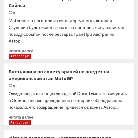
Маркес
Сайнса
не
сумел
0
восстановиться
Motorsport.com стали известны аргументы, которая
от
Скудерия будет использовать на повторных слушаниях по
травм
поводу событий после рестарта Гран При Австралии
и
Автор:...
пропустит
этап
Прочитать
Читать далее
MotoGP
больше
Автоспорт
в
о
Остине
Раскрыто:
Бастьянини по совету врачей не поедет на
что
американский этап MotoGP
Ferrari
предъявит
0
FIA
Ожидалось, что гонщик заводской Ducati сможет выступить
в
в Остине, однако проведенное во вторник обследование
защиту
показало, что возвращение придется отложить Автор:...
Сайнса
Прочитать
Читать далее
больше
Автоспорт
о
Бастьянини
«Что же я натворил». Ферстаппен вспомнил