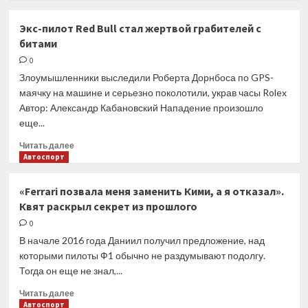
о
Фото
Экс-пилот Red Bull стал жертвой грабителей с
дня:
битами
Porsche
улетела
0
на
Злоумышленники выследили Роберта Дорнбоса по GPS-
трибуну
маячку на машине и серьезно поколотили, украв часы Rolex
в
Автор: Александр Кабановский Нападение произошло
Портимане
еще...
Прочитать
Читать далее
больше
Автоспорт
о
Экс-
«Ferrari позвала меня заменить Кими, а я отказал».
пилот
Квят раскрыл секрет из прошлого
Red
Bull
0
стал
В начале 2016 года Даниил получил предложение, над
жертвой
которыми пилоты Ф1 обычно не раздумывают подолгу.
грабителей
Тогда он еще не знал,...
с
битами
Прочитать
Читать далее
больше
Автоспорт