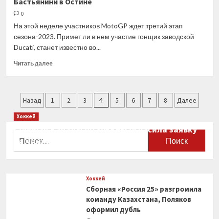
Бастьянини в Остине
не
догадываются,
0
насколько
На этой неделе участников MotoGP ждет третий этап
мы
сезона-2023. Примет ли в нем участие гонщик заводской
с
Ducati, станет известно во...
Максом
уважаем
Прочитать
Читать далее
друг
больше
друга
о
Врачам
Пагинация
предстоит
Назад
1
2
3
4
5
6
7
8
Далее
решить,
записей
Хоккей
выступит
ли
Сборная Канады по хоккею огласила заявку
Найти:
Бастьянини
на чемпионат мира
в
0
Остине
Хоккей
Сборная «Россия 25» разгромила
команду Казахстана, Поляков
оформил дубль