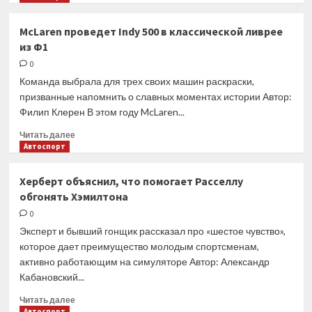
о
«Ferrari
McLaren проведет Indy 500 в классической ливрее
позвала
из Ф1
меня
заменить
0
Кими,
Команда выбрала для трех своих машин раскраски,
а
призванные напомнить о славных моментах истории Автор:
я
Филип Клерен В этом году McLaren...
отказал».
Квят
Прочитать
Читать далее
раскрыл
больше
Автоспорт
секрет
о
из
McLaren
Херберт объяснил, что помогает Расселлу
прошлого
проведет
обгонять Хэмилтона
Indy
500
0
в
Эксперт и бывший гонщик рассказал про «шестое чувство»,
классической
которое дает преимущество молодым спортсменам,
ливрее
активно работающим на симуляторе Автор: Александр
из
Кабановский...
Ф1
Прочитать
Читать далее
больше
Автоспорт