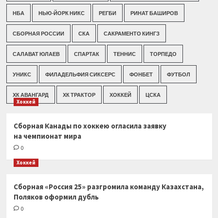
НБА
НЬЮ-ЙОРК НИКС
РЕГБИ
РИНАТ БАШИРОВ
СБОРНАЯ РОССИИ
СКА
САКРАМЕНТО КИНГЗ
САЛАВАТ ЮЛАЕВ
СПАРТАК
ТЕННИС
ТОРПЕДО
УНИКС
ФИЛАДЕЛЬФИЯ СИКСЕРС
ФОНБЕТ
ФУТБОЛ
ХК АВАНГАРД
ХК ТРАКТОР
ХОККЕЙ
ЦСКА
Хоккей
Сборная Канады по хоккею огласила заявку
на чемпионат мира
0
Хоккей
Сборная «Россия 25» разгромила команду Казахстана,
Поляков оформил дубль
0