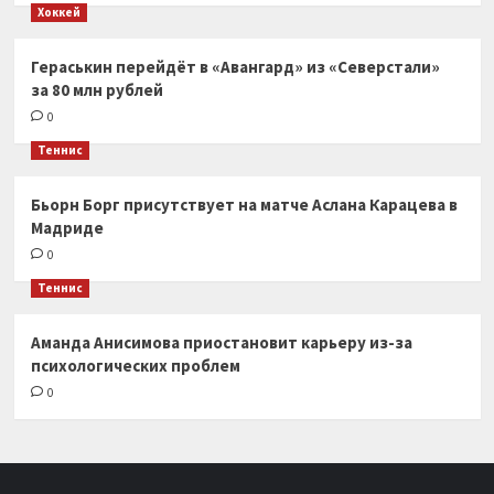
Хоккей
Гераськин перейдёт в «Авангард» из «Северстали»
за 80 млн рублей
0
Теннис
Бьорн Борг присутствует на матче Аслана Карацева в
Мадриде
0
Теннис
Аманда Анисимова приостановит карьеру из-за
психологических проблем
0