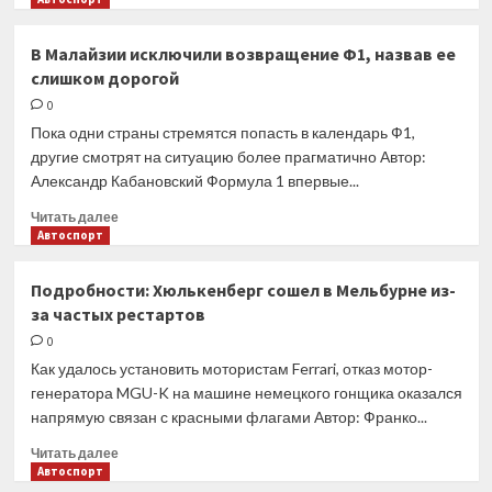
о
Херберт
В Малайзии исключили возвращение Ф1, назвав ее
объяснил,
слишком дорогой
что
помогает
0
Расселлу
Пока одни страны стремятся попасть в календарь Ф1,
обгонять
другие смотрят на ситуацию более прагматично Автор:
Хэмилтона
Александр Кабановский Формула 1 впервые...
Прочитать
Читать далее
больше
Автоспорт
о
В
Подробности: Хюлькенберг сошел в Мельбурне из-
Малайзии
за частых рестартов
исключили
возвращение
0
Ф1,
Как удалось установить мотористам Ferrari, отказ мотор-
назвав
генератора MGU-K на машине немецкого гонщика оказался
ее
напрямую связан с красными флагами Автор: Франко...
слишком
дорогой
Прочитать
Читать далее
больше
Автоспорт
о