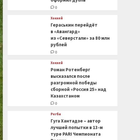
0
Хоккей
Гераськин перейдёт
в «Авангард»
из «Северстали» за 80 млн
рублей
0
Хоккей
Роман Ротенберг
высказался после
разгромной победы
сборной «Россия 25» над
Казахстаном
0
Регби
Гуга Хантадзе – автор
лучшей попытки в 13-м
туре PARI Чемпионата