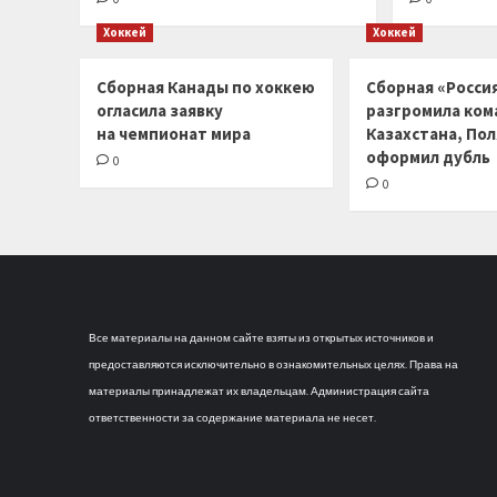
Хоккей
Хоккей
Сборная Канады по хоккею
Сборная «Россия
огласила заявку
разгромила ком
на чемпионат мира
Казахстана, По
оформил дубль
0
0
Все материалы на данном сайте взяты из открытых источников и
предоставляются исключительно в ознакомительных целях. Права на
материалы принадлежат их владельцам. Администрация сайта
ответственности за содержание материала не несет.