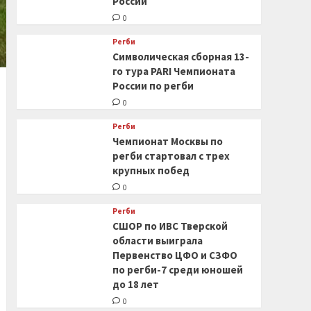
России
0
Регби
Символическая сборная 13-
го тура PARI Чемпионата
России по регби
0
Регби
Чемпионат Москвы по
регби стартовал с трех
крупных побед
0
Регби
СШОР по ИВС Тверской
области выиграла
Первенство ЦФО и СЗФО
по регби-7 среди юношей
до 18 лет
0