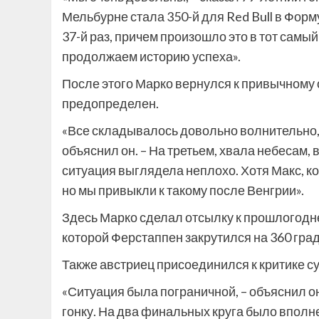
Мельбурне стала 350-й для Red Bull в Форм
37-й раз, причем произошло это в тот самый
продолжаем историю успеха».
После этого Марко вернулся к привычному о
предопределен.
«Все складывалось довольно волнительно, 
объяснил он. – На третьем, хвала небесам,
ситуация выглядела неплохо. Хотя Макс, к
но мы привыкли к такому после Венгрии».
Здесь Марко сделал отсылку к прошлогодней
которой Ферстаппен закрутился на 360 гра
Также австриец присоединился к критике с
«Ситуация была пограничной, – объяснил он
гонку. На два финальных круга было впол