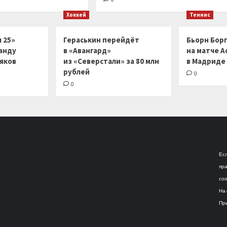
Хоккей
Теннис
 25»
Гераськин перейдёт
Бьорн Бор
анду
в «Авангард»
на матче А
ляков
из «Северстали» за 80 млн
в Мадриде
рублей
0
0
Есл
пра
соо
На 
При