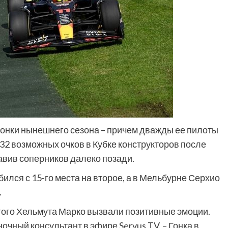
 гонки нынешнего сезона – причем дважды ее пилоты
32 возможных очков в Кубке конструкторов после
тавив соперников далеко позади.
ился с 15-го места на второе, а в Мельбурне Серхио
.
гого Хельмута Марко вызвали позитивные эмоции.
очный консультант в эфире Servus TV. – Гонка в