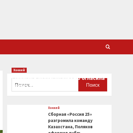
Хоккей
Сборная Канады по хоккею огласила
Найти:
заявку на чемпионат мира
0
Хоккей
Сборная «Россия 25»
разгромила команду
Казахстана, Поляков
оформил дубль