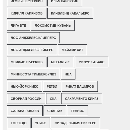
ИГОРЬ ШЕСТЕРКИН
ИЛЬЯ КАРПУХИН
КИРИЛЛ КАПРИЗОВ
КЛИВЛЕНД КАВАЛЬЕРС
ЛИГА ВТБ
ЛОКОМОТИВ-КУБАНЬ
ЛОС-АНДЖЕЛЕС КЛИППЕРС
ЛОС-АНДЖЕЛЕС ЛЕЙКЕРС
МАЙАМИ ХИТ
МЕМФИС ГРИЗЗЛИЗ
МЕТАЛЛУРГ
МИЛУОКИ БАКС
МИННЕСОТА ТИМБЕРВУЛВЗ
НБА
НЬЮ-ЙОРК НИКС
РЕГБИ
РИНАТ БАШИРОВ
СБОРНАЯ РОССИИ
СКА
САКРАМЕНТО КИНГЗ
САЛАВАТ ЮЛАЕВ
СПАРТАК
ТЕННИС
ТОРПЕДО
УНИКС
ФИЛАДЕЛЬФИЯ СИКСЕРС