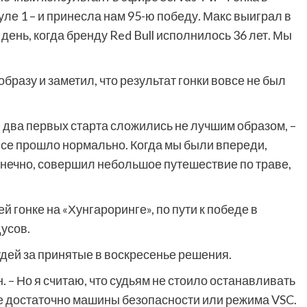
уле 1 – и принесла нам 95-ю победу. Макс выиграл в
 день, когда бренду Red Bull исполнилось 36 лет. Мы
бразу и заметил, что результат гонки вовсе не был
два первых старта сложились не лучшим образом, –
 все прошло нормально. Когда мы были впереди,
онечно, совершил небольшое путешествие по траве,
 гонке на «Хунгароринге», по пути к победе в
дусов.
удей за принятые в воскресенье решения.
. – Но я считаю, что судьям не стоило останавливать
не достаточно машины безопасности или режима VSC.