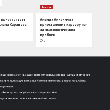
Теннис
г присутствует
Аманда Анисимова
слана Карацева
приостановит карьеру из-
за психологических
проблем
0
и Вы обнаружили на нашем сайте материалы, которые нарушают авторские
ва, принадлежащие Вам, Вашей компании или организации, пожалуйста,
бщите нам.
сайте могут быть опубликованы материалы 18+!
 цитировании ссылка на источник обязательна.