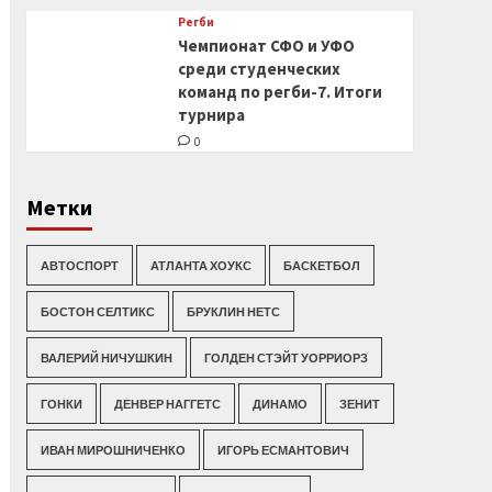
Регби
Чемпионат СФО и УФО
среди студенческих
команд по регби-7. Итоги
турнира
0
Метки
АВТОСПОРТ
АТЛАНТА ХОУКС
БАСКЕТБОЛ
БОСТОН СЕЛТИКС
БРУКЛИН НЕТС
ВАЛЕРИЙ НИЧУШКИН
ГОЛДЕН СТЭЙТ УОРРИОРЗ
ГОНКИ
ДЕНВЕР НАГГЕТС
ДИНАМО
ЗЕНИТ
ИВАН МИРОШНИЧЕНКО
ИГОРЬ ЕСМАНТОВИЧ