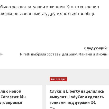
х была разная ситуация с шинами. Кто-то сохранил
лько использованный, а у других не было вообще
Следующий:
й-
Pirelli выбрала составы для Баку, Майами и Имолы
Автоспорт
ли о новом
Слухи: в Liberty нацелились
 Согласия: Мы
выкупить IndyCar и сделать
оговоримся
гонками поддержки Ф1
0