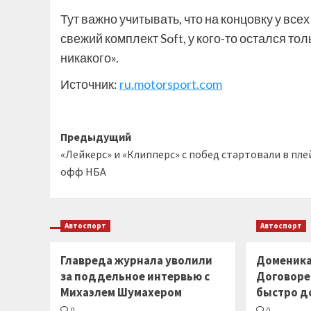
Тут важно учитывать, что на концовку у все
свежий комплект Soft, у кого-то остался то
никакого».
Источник:
ru.motorsport.com
Навигация
Предыдущий
«Лейкерс» и «Клипперс» с побед стартовали в пле
записи
офф НБА
Автоспорт
Автоспорт
Главреда журнала уволили
Доменика
за поддельное интервью с
Договоре
Михаэлем Шумахером
быстро д
0
0