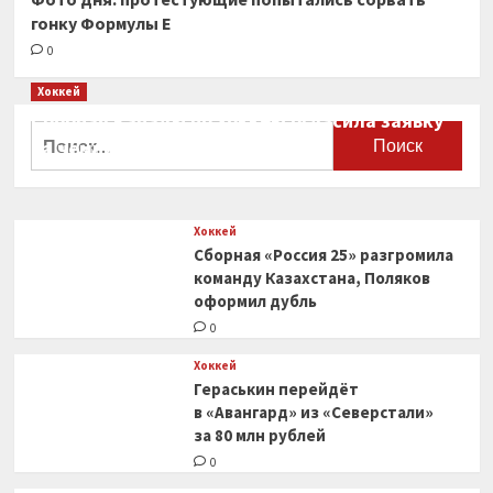
гонку Формулы Е
0
Хоккей
Сборная Канады по хоккею огласила заявку
Найти:
на чемпионат мира
0
Хоккей
Сборная «Россия 25» разгромила
команду Казахстана, Поляков
оформил дубль
0
Хоккей
Гераськин перейдёт
в «Авангард» из «Северстали»
за 80 млн рублей
0