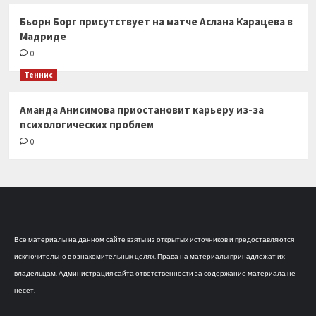
Бьорн Борг присутствует на матче Аслана Карацева в
Мадриде
0
Теннис
Аманда Анисимова приостановит карьеру из-за
психологических проблем
0
Все материалы на данном сайте взяты из открытых источников и предоставляются
исключительно в ознакомительных целях. Права на материалы принадлежат их
владельцам. Администрация сайта ответственности за содержание материала не
несет.