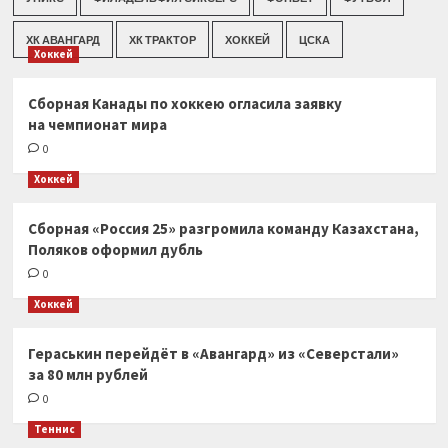
ХК АВАНГАРД
ХК ТРАКТОР
ХОККЕЙ
ЦСКА
Хоккей
Сборная Канады по хоккею огласила заявку
на чемпионат мира
0
Хоккей
Сборная «Россия 25» разгромила команду Казахстана,
Поляков оформил дубль
0
Хоккей
Гераськин перейдёт в «Авангард» из «Северстали»
за 80 млн рублей
0
Теннис