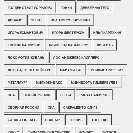
ГОЛДЕН СТЭЙТ УОРРИОРЗ
ГОНКИ
ДЕНВЕР НАГГЕТС
ДИНАМО
ЗЕНИТ
ИВАН МИРОШНИЧЕНКО
ИГОРЬ ЕСМАНТОВИЧ
ИГОРЬ ШЕСТЕРКИН
ИЛЬЯ КАРПУХИН
КИРИЛЛ КАПРИЗОВ
КЛИВЛЕНД КАВАЛЬЕРС
ЛИГА ВТБ
ЛОКОМОТИВ-КУБАНЬ
ЛОС-АНДЖЕЛЕС КЛИППЕРС
ЛОС-АНДЖЕЛЕС ЛЕЙКЕРС
МАЙАМИ ХИТ
МЕМФИС ГРИЗЗЛИЗ
МЕТАЛЛУРГ
МИЛУОКИ БАКС
МИННЕСОТА ТИМБЕРВУЛВЗ
НБА
НЬЮ-ЙОРК НИКС
РЕГБИ
РИНАТ БАШИРОВ
СБОРНАЯ РОССИИ
СКА
САКРАМЕНТО КИНГЗ
САЛАВАТ ЮЛАЕВ
СПАРТАК
ТЕННИС
ТОРПЕДО
УНИКС
ФИЛАДЕЛЬФИЯ СИКСЕРС
ФОНБЕТ
ФУТБОЛ