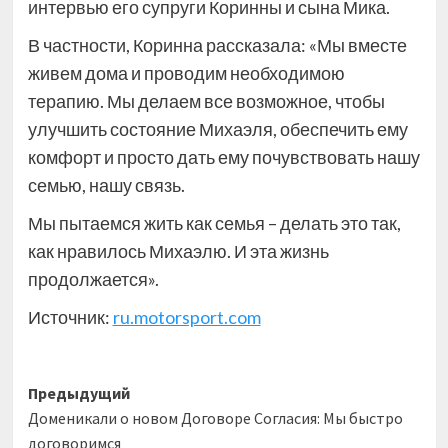
интервью его супруги Коринны и сына Мика.
В частности, Коринна рассказала: «Мы вместе
живем дома и проводим необходимою
терапию. Мы делаем все возможное, чтобы
улучшить состояние Михаэля, обеспечить ему
комфорт и просто дать ему почувствовать нашу
семью, нашу связь.
Мы пытаемся жить как семья – делать это так,
как нравилось Михаэлю. И эта жизнь
продолжается».
Источник:
ru.motorsport.com
Навигация
Предыдущий
Доменикали о новом Договоре Согласия: Мы быстро
записи
договоримся