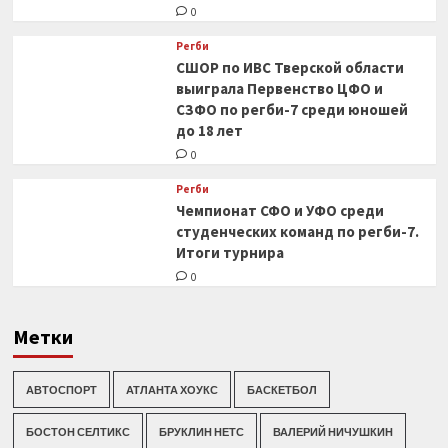
0
Регби
СШОР по ИВС Тверской области
выиграла Первенство ЦФО и
СЗФО по регби-7 среди юношей
до 18 лет
0
Регби
Чемпионат СФО и УФО среди
студенческих команд по регби-7.
Итоги турнира
0
Метки
АВТОСПОРТ
АТЛАНТА ХОУКС
БАСКЕТБОЛ
БОСТОН СЕЛТИКС
БРУКЛИН НЕТС
ВАЛЕРИЙ НИЧУШКИН