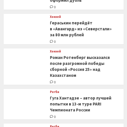
оформил дубль
0
Хоккей
Гераськин перейдёт
в «Авангард» из «Северстали»
за 80 млн рублей
0
Хоккей
Роман Ротенберг высказался
после разгромной победы
сборной «Россия 25» над
Казахстаном
0
Регби
Гуга Хантадзе – автор лучшей
попытки в 13-м туре PARI
Чемпионата России
0
Регби