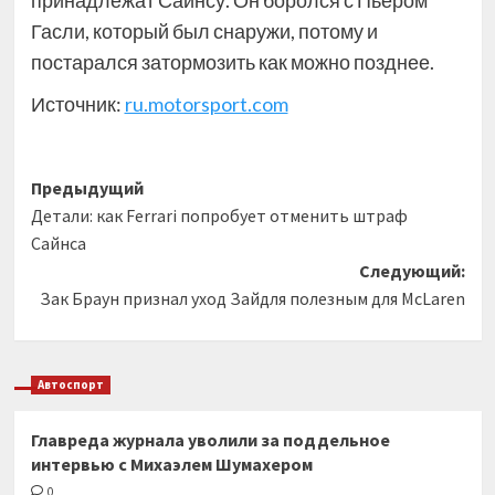
Гасли, который был снаружи, потому и
постарался затормозить как можно позднее.
Источник:
ru.motorsport.com
Навигация
Предыдущий
Детали: как Ferrari попробует отменить штраф
записи
Сайнса
Следующий:
Зак Браун признал уход Зайдля полезным для McLaren
Автоспорт
Главреда журнала уволили за поддельное
интервью с Михаэлем Шумахером
0