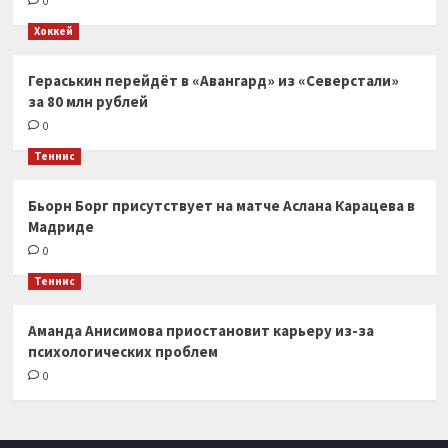
0
Хоккей
Гераськин перейдёт в «Авангард» из «Северстали»
за 80 млн рублей
0
Теннис
Бьорн Борг присутствует на матче Аслана Карацева в
Мадриде
0
Теннис
Аманда Анисимова приостановит карьеру из-за
психологических проблем
0