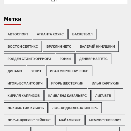
0
Метки
АВТОСПОРТ
АТЛАНТА ХОУКС
БАСКЕТБОЛ
БОСТОН СЕЛТИКС
БРУКЛИН НЕТС
ВАЛЕРИЙ НИЧУШКИН
ГОЛДЕН СТЭЙТ УОРРИОРЗ
ГОНКИ
ДЕНВЕР НАГГЕТС
ДИНАМО
ЗЕНИТ
ИВАН МИРОШНИЧЕНКО
ИГОРЬ ЕСМАНТОВИЧ
ИГОРЬ ШЕСТЕРКИН
ИЛЬЯ КАРПУХИН
КИРИЛЛ КАПРИЗОВ
КЛИВЛЕНД КАВАЛЬЕРС
ЛИГА ВТБ
ЛОКОМОТИВ-КУБАНЬ
ЛОС-АНДЖЕЛЕС КЛИППЕРС
ЛОС-АНДЖЕЛЕС ЛЕЙКЕРС
МАЙАМИ ХИТ
МЕМФИС ГРИЗЗЛИЗ