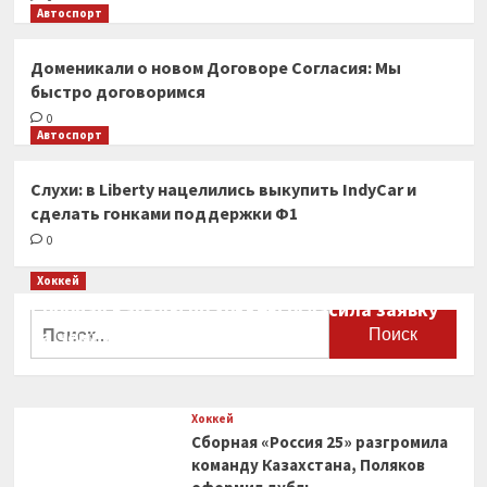
Автоспорт
Доменикали о новом Договоре Согласия: Мы
быстро договоримся
0
Автоспорт
Слухи: в Liberty нацелились выкупить IndyCar и
сделать гонками поддержки Ф1
0
Хоккей
Сборная Канады по хоккею огласила заявку
Найти:
на чемпионат мира
0
Хоккей
Сборная «Россия 25» разгромила
команду Казахстана, Поляков