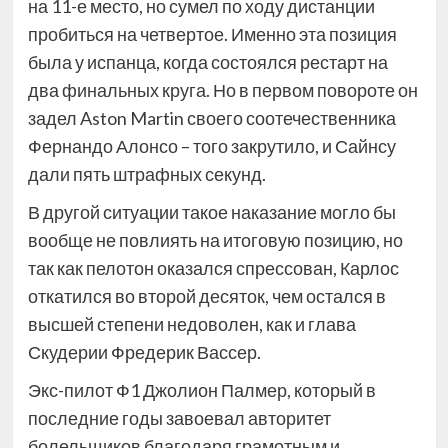
на 11-е место, но сумел по ходу дистанции
пробиться на четвертое. Именно эта позиция
была у испанца, когда состоялся рестарт на
два финальных круга. Но в первом повороте он
задел Aston Martin своего соотечественника
Фернандо Алонсо – того закрутило, и Сайнсу
дали пять штрафных секунд.
В другой ситуации такое наказание могло бы
вообще не повлиять на итоговую позицию, но
так как пелотон оказался спрессован, Карлос
откатился во второй десяток, чем остался в
высшей степени недоволен, как и глава
Скудерии Фредерик Вассер.
Экс-пилот Ф1 Джолион Палмер, который в
последние годы завоевал авторитет
болельщиков благодаря грамотным и