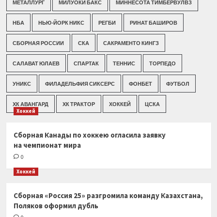
МЕТАЛЛУРГ
МИЛУОКИ БАКС
МИННЕСОТА ТИМБЕРВУЛВЗ
НБА
НЬЮ-ЙОРК НИКС
РЕГБИ
РИНАТ БАШИРОВ
СБОРНАЯ РОССИИ
СКА
САКРАМЕНТО КИНГЗ
САЛАВАТ ЮЛАЕВ
СПАРТАК
ТЕННИС
ТОРПЕДО
УНИКС
ФИЛАДЕЛЬФИЯ СИКСЕРС
ФОНБЕТ
ФУТБОЛ
ХК АВАНГАРД
ХК ТРАКТОР
ХОККЕЙ
ЦСКА
Хоккей
Сборная Канады по хоккею огласила заявку
на чемпионат мира
0
Хоккей
Сборная «Россия 25» разгромила команду Казахстана,
Поляков оформил дубль