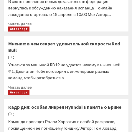
В свете появления новых доказательств федерация
программу
вернулась к обсуждению наказания испанца – онлайн-
McLaren
ласедание стартовало 18 апреля в 10:00 Мск Автор:...
Прочитать
Читать далее
больше
Автоспорт
о
FIA
Мнение: в чем секрет удивительной скорости Red
начала
Bull
повторное
рассмотрение
0
штрафа
Угнаться за машиной RB19 не удается никому в нынешней
Сайнса
Ф1. Джонатан Нобл поговорил с инженерами разных
команд, чтобы разобраться в...
Прочитать
Читать далее
больше
Автоспорт
о
Мнение:
Кадр дня: особая ливрея Hyundai в память о Брине
в
0
чем
секрет
Команда проведет Ралли Хорватия в особой раскраске,
удивительной
посвященной ее погибшему гонщику Автор: Том Ховард
скорости