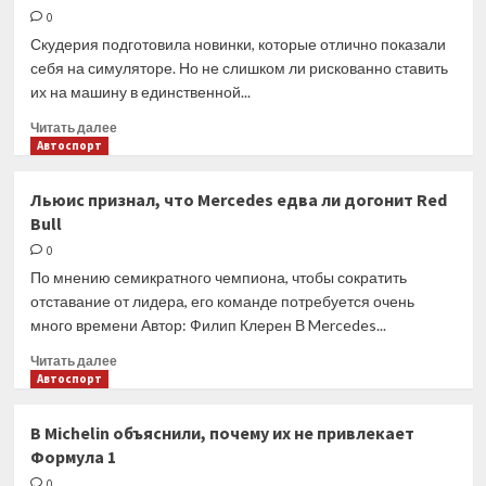
Red
0
Bull
Скудерия подготовила новинки, которые отлично показали
по
себя на симуляторе. Но не слишком ли рискованно ставить
«Нордшляйфе»
их на машину в единственной...
Прочитать
Читать далее
больше
Автоспорт
о
Источник:
Льюис признал, что Mercedes едва ли догонит Red
перед
Bull
этапом
в
0
Баку
По мнению семикратного чемпиона, чтобы сократить
Ferrari
отставание от лидера, его команде потребуется очень
предстоит
много времени Автор: Филип Клерен В Mercedes...
сложный
выбор
Прочитать
Читать далее
больше
Автоспорт
о
Льюис
В Michelin объяснили, почему их не привлекает
признал,
Формула 1
что
Mercedes
0