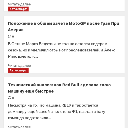
Прочитать
Читать далее
больше
Автоспорт
о
Падение
Положение в общем зачете MotoGP после Гран При
Баньяи
Америк
принесло
Ринсу
0
победу
В Остине Марко Бедзекки не только остался лидером
на
сезона, но и увеличил отрыв от преследователей, а Алекс
американском
Ринс взлетел с...
этапе
MotoGP
Прочитать
Читать далее
больше
Автоспорт
о
Положение
Технический анализ: как Red Bull сделала свою
в
машину еще быстрее
общем
зачете
0
MotoGP
Несмотря на то, что машина RB19 и так остается
после
доминирующей силой в пелотоне Ф1, на этап в Баку
Гран
команда подготовила...
При
Америк
Прочитать
Читать далее