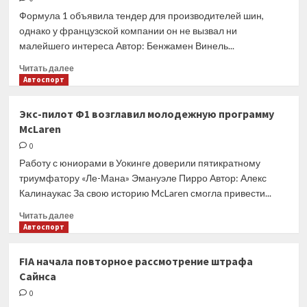
едва
Формула 1 объявила тендер для производителей шин,
ли
однако у французской компании он не вызвал ни
догонит
малейшего интереса Автор: Бенжамен Винель...
Red
Bull
Прочитать
Читать далее
больше
Автоспорт
о
В
Экс-пилот Ф1 возглавил молодежную программу
Michelin
McLaren
объяснили,
почему
0
их
Работу с юниорами в Уокинге доверили пятикратному
не
триумфатору «Ле-Мана» Эмануэле Пирро Автор: Алекс
привлекает
Калинаукас За свою историю McLaren смогла привести...
Формула
1
Прочитать
Читать далее
больше
Автоспорт
о
Экс-
FIA начала повторное рассмотрение штрафа
пилот
Сайнса
Ф1
возглавил
0
молодежную