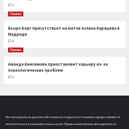
0
Теннис
Бьорн Борг присутствует на матче Аслана Карацева в
Мадриде
0
Теннис
Аманда Анисимова приостановит карьеру из-за
психологических проблем
0
Все материалы на данном сайте взяты из открытых источников и предоставляются
исключительно в ознакомительных целях. Права на материалы принадлежат их