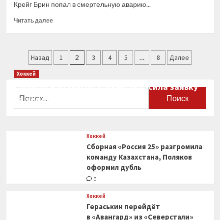
Крейг Брин попал в смертельную аварию...
Red
Bull
Прочитать
Читать далее
больше
о
Кадр
Пагинация
дня:
Назад
1
2
3
4
5
…
8
Далее
особая
записей
Хоккей
ливрея
Hyundai
Сборная Канады по хоккею огласила заявку
Найти:
в
на чемпионат мира
память
0
о
Брине
Хоккей
Сборная «Россия 25» разгромила
команду Казахстана, Поляков
оформил дубль
0
Хоккей
Гераськин перейдёт
в «Авангард» из «Северстали»