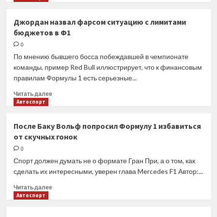
уволят
о
Технический
Джордан назвал фарсом ситуацию с лимитами
анализ:
бюджетов в Ф1
как
команды
0
Ф1
По мнению бывшего босса побеждавшей в чемпионате
искали
команды, пример Red Bull иллюстрирует, что к финансовым
скорость
правилам Формулы 1 есть серьезные...
на
улицах
Прочитать
Читать далее
Баку
больше
Автоспорт
о
Джордан
После Баку Вольф попросил Формулу 1 избавиться
назвал
от скучных гонок
фарсом
ситуацию
0
с
Спорт должен думать не о формате Гран При, а о том, как
лимитами
сделать их интересными, уверен глава Mercedes F1 Автор:...
бюджетов
в
Прочитать
Читать далее
Ф1
больше
Автоспорт
о
После