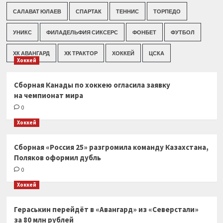
САЛАВАТ ЮЛАЕВ
СПАРТАК
ТЕННИС
ТОРПЕДО
УНИКС
ФИЛАДЕЛЬФИЯ СИКСЕРС
ФОНБЕТ
ФУТБОЛ
ХК АВАНГАРД
ХК ТРАКТОР
ХОККЕЙ
ЦСКА
Хоккей
Сборная Канады по хоккею огласила заявку
на чемпионат мира
0
Хоккей
Сборная «Россия 25» разгромила команду Казахстана,
Поляков оформил дубль
0
Хоккей
Гераськин перейдёт в «Авангард» из «Северстали»
за 80 млн рублей