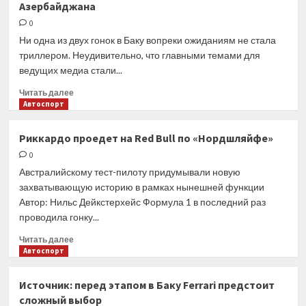
Азербайджана
внимание
на
0
странный
Ни одна из двух гонок в Баку вопреки ожиданиям не стала
диалог
триллером. Неудивительно, что главными темами для
Хорнера
ведущих медиа стали...
с
Максом
Прочитать
Читать далее
больше
Автоспорт
о
Что
Риккардо проедет на Red Bull по «Нордшляйфе»
мировые
0
СМИ
написали
Австралийскому тест-пилоту придумывали новую
о
захватывающую историю в рамках нынешней функции
Гран
Автор: Нильс Дейкстерхейс Формула 1 в последний раз
При
проводила гонку...
Азербайджана
Прочитать
Читать далее
больше
Автоспорт
о
Риккардо
Источник: перед этапом в Баку Ferrari предстоит
проедет
сложный выбор
на