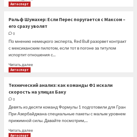
больше
Автоспорт
о
Технический
Ральф Шумахер: Если Перес поругается с Максом –
анализ:
его сразу уволят
как
Red
0
Bull
По мнению немецкого эксперта, Red Bull разорвет контракт
сделала
с мексиканским пилотом, если тот в погоне за титулом
свою
испортит отношения с...
машину
еще
Прочитать
Читать далее
быстрее
больше
Автоспорт
о
Ральф
Технический анализ: как команды Ф1 искали
Шумахер:
скорость на улицах Баку
Если
Перес
0
поругается
Девять из десяти команд Формулы 1 подготовили для Гран
с
При Азербайджана специальные пакеты с малым уровнем
Максом
прижимной силы. Давайте посмотрим,...
–
его
Прочитать
Читать далее
сразу
больше
Автоспорт