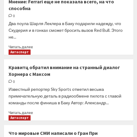
Мнение: Ferrari еще не показала всего, на что
Баку
способна
Вольф
попросил
0
Формулу
Два поула Шарля Леклера в Баку подарили надежду, что
1
Скудерия и в гонках сможет бросить вызов Red Bull. Этого
избавиться
не...
от
скучных
Прочитать
Читать далее
гонок
больше
Автоспорт
о
Мнение:
Кравитц обратил внимание на странный диалог
Ferrari
Хорнера с Максом
еще
не
0
показала
Известный репортер Sky Sports отметил весьма
всего,
примечательную деталь в радиообмене пилота с главой
на
команды после финиша в Баку Автор: Александр...
что
способна
Прочитать
Читать далее
больше
Автоспорт
о
Кравитц
Что мировые СМИ написали о Гран При
обратил