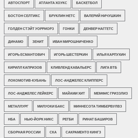
АВТОСПОРТ
АТЛАНТА ХОУКС
БАСКЕТБОЛ
БОСТОН СЕЛТИКС
БРУКЛИН НЕТС
ВАЛЕРИЙ НИЧУШКИН
ГОЛДЕН СТЭЙТ УОРРИОРЗ
ГОНКИ
ДЕНВЕР НАГГЕТС
ДИНАМО
ЗЕНИТ
ИВАН МИРОШНИЧЕНКО
ИГОРЬ ЕСМАНТОВИЧ
ИГОРЬ ШЕСТЕРКИН
ИЛЬЯ КАРПУХИН
КИРИЛЛ КАПРИЗОВ
КЛИВЛЕНД КАВАЛЬЕРС
ЛИГА ВТБ
ЛОКОМОТИВ-КУБАНЬ
ЛОС-АНДЖЕЛЕС КЛИППЕРС
ЛОС-АНДЖЕЛЕС ЛЕЙКЕРС
МАЙАМИ ХИТ
МЕМФИС ГРИЗЗЛИЗ
МЕТАЛЛУРГ
МИЛУОКИ БАКС
МИННЕСОТА ТИМБЕРВУЛВЗ
НБА
НЬЮ-ЙОРК НИКС
РЕГБИ
РИНАТ БАШИРОВ
СБОРНАЯ РОССИИ
СКА
САКРАМЕНТО КИНГЗ