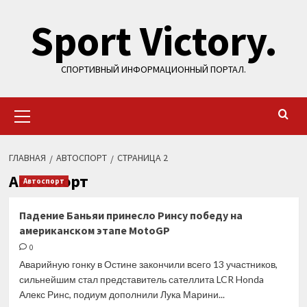
Перейти
Sport Victory.
к
содержимому
СПОРТИВНЫЙ ИНФОРМАЦИОННЫЙ ПОРТАЛ.
Основное
меню
ГЛАВНАЯ
АВТОСПОРТ
СТРАНИЦА 2
Автоспорт
Автоспорт
Падение Баньяи принесло Ринсу победу на
американском этапе MotoGP
0
Аварийную гонку в Остине закончили всего 13 участников,
сильнейшим стал представитель сателлита LCR Honda
Алекс Ринс, подиум дополнили Лука Марини...