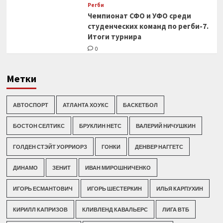
Регби
Чемпионат СФО и УФО среди
студенческих команд по регби-7.
Итоги турнира
0
Метки
АВТОСПОРТ
АТЛАНТА ХОУКС
БАСКЕТБОЛ
БОСТОН СЕЛТИКС
БРУКЛИН НЕТС
ВАЛЕРИЙ НИЧУШКИН
ГОЛДЕН СТЭЙТ УОРРИОРЗ
ГОНКИ
ДЕНВЕР НАГГЕТС
ДИНАМО
ЗЕНИТ
ИВАН МИРОШНИЧЕНКО
ИГОРЬ ЕСМАНТОВИЧ
ИГОРЬ ШЕСТЕРКИН
ИЛЬЯ КАРПУХИН
КИРИЛЛ КАПРИЗОВ
КЛИВЛЕНД КАВАЛЬЕРС
ЛИГА ВТБ