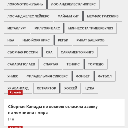
ЛОКОМОТИВ-КУБАНЬ
ЛОС-АНДЖЕЛЕС КЛИППЕРС
ЛОС-АНДЖЕЛЕС ЛЕЙКЕРС
МАЙАМИ ХИТ
МЕМФИС ГРИЗЗЛИЗ
МЕТАЛЛУРГ
МИЛУОКИ БАКС
МИННЕСОТА ТИМБЕРВУЛВЗ
НБА
НЬЮ-ЙОРК НИКС
РЕГБИ
РИНАТ БАШИРОВ
СБОРНАЯ РОССИИ
СКА
САКРАМЕНТО КИНГЗ
САЛАВАТ ЮЛАЕВ
СПАРТАК
ТЕННИС
ТОРПЕДО
УНИКС
ФИЛАДЕЛЬФИЯ СИКСЕРС
ФОНБЕТ
ФУТБОЛ
ХК АВАНГАРД
ХК ТРАКТОР
ХОККЕЙ
ЦСКА
Хоккей
Сборная Канады по хоккею огласила заявку
на чемпионат мира
0
Хоккей