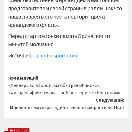
представителем своей страны в ралли. Так что
наша ливрея в его честь повторит цвета
ирландского флага».
Перед стартом гонки память Брина почтят
минутой молчания.
Источник:
ru.motorsport.com
Навигация
Предыдущий
«Денвер» во второй раз обыграл «Финикс»,
записи
«Филадельфия» начала с победы серию с «Бостоном»
Следующий:
Мнение: в чем секрет удивительной скорости Red Bull
Автоспорт