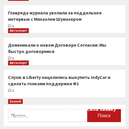
Главреда журнала уволили за поддельное
интервью с Михаэлем Шумахером
0
Автоспорт
Доменикали о новом Договоре Согласия: Мы
быстро договоримся
0
Автоспорт
Слухи: в Liberty нацелились выкупить IndyCar и
сделать гонками поддержки Ф1
0
Хоккей
Сборная Канады по хоккею огласила заявку
Найти:
на чемпионат мира
0