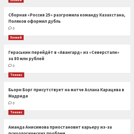
Сборная «Россия 25» разгромила команду Казахстана,
Поляков оформил дубль
0
Хоккей
Гераськин перейдёт в «Авангард» из «Северстали»
за 80 млн рублей
0
Теннис
Бьорн Борг присутствует на матче Аслана Карацева в
Мадриде
0
Теннис
Аманда Анисимова приостановит карьеру из-за
психологических проблем