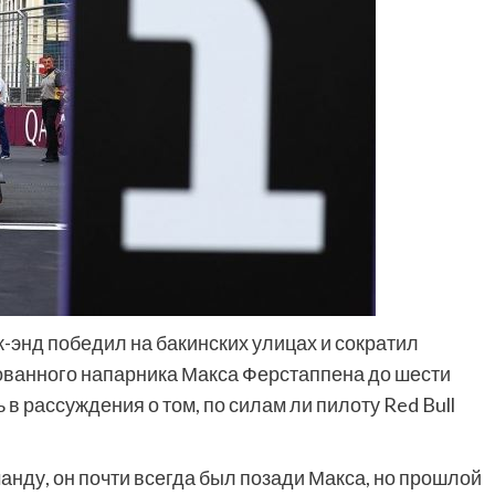
к-энд победил на бакинских улицах и сократил
лованного напарника Макса Ферстаппена до шести
в рассуждения о том, по силам ли пилоту Red Bull
манду, он почти всегда был позади Макса, но прошлой