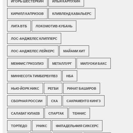
ИГОРЬ ШЕСТЕРКИН
ИЛЬЯ КАРПУХИН
КИРИЛЛ КАПРИЗОВ
КЛИВЛЕНД КАВАЛЬЕРС
ЛИГА ВТБ
ЛОКОМОТИВ-КУБАНЬ
ЛОС-АНДЖЕЛЕС КЛИППЕРС
ЛОС-АНДЖЕЛЕС ЛЕЙКЕРС
МАЙАМИ ХИТ
МЕМФИС ГРИЗЗЛИЗ
МЕТАЛЛУРГ
МИЛУОКИ БАКС
МИННЕСОТА ТИМБЕРВУЛВЗ
НБА
НЬЮ-ЙОРК НИКС
РЕГБИ
РИНАТ БАШИРОВ
СБОРНАЯ РОССИИ
СКА
САКРАМЕНТО КИНГЗ
САЛАВАТ ЮЛАЕВ
СПАРТАК
ТЕННИС
ТОРПЕДО
УНИКС
ФИЛАДЕЛЬФИЯ СИКСЕРС