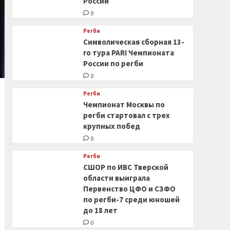
России
0
Регби
Символическая сборная 13-
го тура PARI Чемпионата
России по регби
0
Регби
Чемпионат Москвы по
регби стартовал с трех
крупных побед
0
Регби
СШОР по ИВС Тверской
области выиграла
Первенство ЦФО и СЗФО
по регби-7 среди юношей
до 18 лет
0