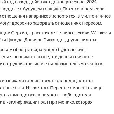
й год назад, действует до конца сезона-2024.
 паддоке о будущем гонщика. По его словам, если
то отношения напарников испортятся, в Милтон-Кинсе
 могут досрочно разорвать отношения с Пересом.
ем Серхио, – рассказал экс-пилот Jordan, Williams и
 Юки Цунода, Даниэль Риккардо, другие пилоты.
есом обострятся, команде будет логично
еться повнимательнее, эти двое и сейчас не
ни сотрудничали, иначе ты оказываешься с сильно
 возникали трения: тогда голландец не стал
жные очки. Из-за этого Перес не смог стать вице-
 что «команда все понимает» – наблюдатели
а в квалификации Гран При Монако, которая