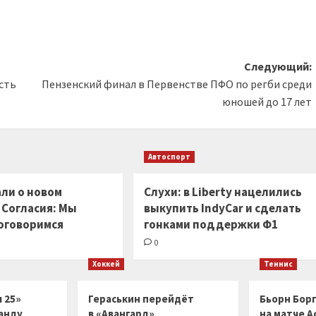
Следующий:
сть
Пензенский финал в Первенстве ПФО по регби среди
юношей до 17 лет
Автоспорт
ли о новом
Слухи: в Liberty нацелились
 Согласия: Мы
выкупить IndyCar и сделать
оговоримся
гонками поддержки Ф1
0
Хоккей
Теннис
 25»
Гераськин перейдёт
Бьорн Бор
анду
в «Авангард»
на матче А