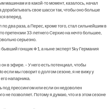
м машинам и в какой-то момент, казалось, начал
ла дорабатывать свое шасси так, чтобы оно больше
лся вперед.
по два раза, а Перес, кроме того, стал сильнейшим в
то претензии 33-летнего Серхио на нечто большее,
овольно серьезно.
бывший гонщик Ф1, а ныне эксперт Sky Германия
он в эфире. – У него есть потенциал, чтобы
 если мы говорит о долгом сезоне, я не вижу у
 его напарника.
ь под прессингом или если он недоволен
 не позволяет. Потому я думаю, что и в этом сезоне