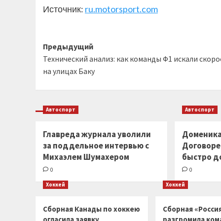
Источник:
ru.motorsport.com
Навигация
Предыдущий
Технический анализ: как команды Ф1 искали скоро
записи
на улицах Баку
Автоспорт
Автоспорт
Главреда журнала уволили
Доменика
за поддельное интервью с
Договоре
Михаэлем Шумахером
быстро д
0
0
Хоккей
Хоккей
Сборная Канады по хоккею
Сборная «Россия
огласила заявку
разгромила ком