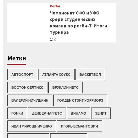
Регби
Чемпионат СФО и УФО
среди студенческих
команд по регби-7. Итоги
турнира
0
Метки
АВТОСПОРТ
АТЛАНТА ХОУКС
БАСКЕТБОЛ
БОСТОН СЕЛТИКС
БРУКЛИН НЕТС
ВАЛЕРИЙ НИЧУШКИН
ГОЛДЕН СТЭЙТ УОРРИОРЗ
ГОНКИ
ДЕНВЕР НАГГЕТС
ДИНАМО
ЗЕНИТ
ИВАН МИРОШНИЧЕНКО
ИГОРЬ ЕСМАНТОВИЧ