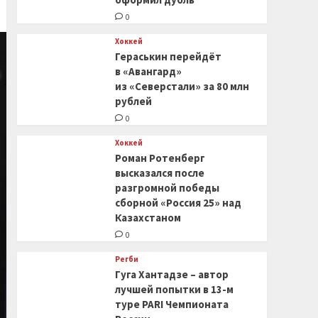
0
Хоккей
Гераськин перейдёт
в «Авангард»
из «Северстали» за 80 млн
рублей
0
Хоккей
Роман Ротенберг
высказался после
разгромной победы
сборной «Россия 25» над
Казахстаном
0
Регби
Гуга Хантадзе – автор
лучшей попытки в 13-м
туре PARI Чемпионата