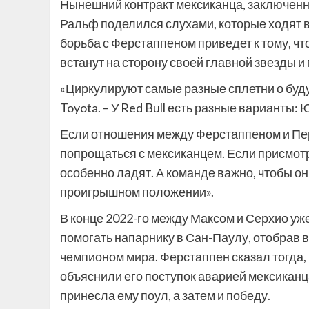
Нынешний контракт мексиканца, заключенны
Ральф поделился слухами, которые ходят в
борьба с Ферстаппеном приведет к тому, ч
встанут на сторону своей главной звезды и
«Циркулируют самые разные сплетни о будущ
Toyota. – У Red Bull есть разные варианты:
Если отношения между Ферстаппеном и Пер
попрощаться с мексиканцем. Если присмотр
особенно ладят. А команде важно, чтобы о
проигрышном положении».
В конце 2022-го между Максом и Серхио уже
помогать напарнику в Сан-Паулу, отобрав ва
чемпионом мира. Ферстаппен сказал тогда,
объяснили его поступок аварией мексиканц
принесла ему поул, а затем и победу.