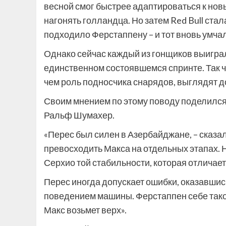
весной смог быстрее адаптироваться к новы
нагонять голландца. Но затем Red Bull ста
подходило Ферстаппену – и тот вновь умча
Однако сейчас каждый из гонщиков выиграл 
единственном состоявшемся спринте. Так ч
чем роль подносчика снарядов, выглядят д
Своим мнением по этому поводу поделился 
Ральф Шумахер.
«Перес был силен в Азербайджане, – сказал 
превосходить Макса на отдельных этапах. Но
Серхио той стабильности, которая отличает
Перес иногда допускает ошибки, оказавшис
поведением машины. Ферстаппен себе такого
Макс возьмет верх».