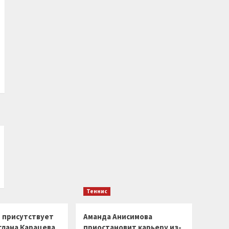
Теннис
г присутствует
Аманда Анисимова
слана Карацева
приостановит карьеру из-