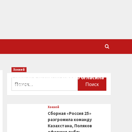
Хоккей
Сборная Канады по хоккею огласила
Найти:
заявку на чемпионат мира
0
Хоккей
Сборная «Россия 25»
разгромила команду
Казахстана, Поляков
оформил дубль