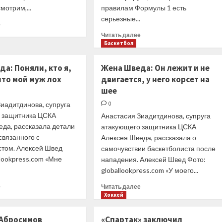
мотрим,...
правилам Формулы 1 есть
серьезные...
Прочитать
е
больше
Прочитать
Читать далее
о
больше
Баскетбол
Технический
о
анализ:
Джордан
а: Поняли, кто я,
Жена Шведа: Он лежит и не
как
назвал
что мой муж лох
двигается, у него корсет на
команды
фарсом
Ф1
шее
ситуацию
искали
с
иадитдинова, супруга
0
скорость
лимитами
 защитника ЦСКА
Анастасия Зиадитдинова, супруга
на
бюджетов
еда, рассказала детали
улицах
атакующего защитника ЦСКА
в
Баку
связанного с
Алексея Шведа, рассказала о
Ф1
стом. Алексей Швед
самочувствии баскетболиста после
llookpress.com «Мне
нападения. Алексей Швед Фото:
globallookpress.com «У моего...
Прочитать
Прочитать
е
Читать далее
больше
больше
Хоккей
о
о
Жена
Жена
Абросимов
«Спартак» заключил