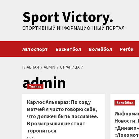
Перейти
Sport Victory.
к
содержимому
СПОРТИВНЫЙ ИНФОРМАЦИОННЫЙ ПОРТАЛ.
Автоспорт
Баскетбол
Волейбол
Регби
ГЛАВНАЯ
ADMIN
СТРАНИЦА 7
admin
Теннис
Карлос Алькараз: По ходу
Волейбол
матчей я часто говорю себе,
Информаг
что должен быть пассивнее.
Новости.
В розыгрышах не стоит
«Динамо»
торопиться
«Локомот
0