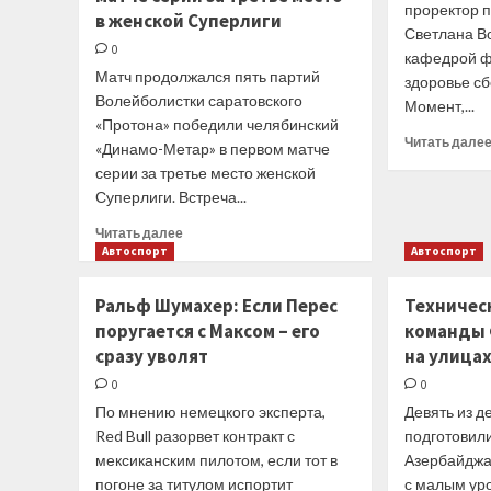
проректор 
в женской Суперлиги
розыгрышах
Светлана В
не
0
кафедрой ф
стоит
Матч продолжался пять партий
торопиться
здоровье с
Волейболистки саратовского
Момент,...
«Протона» победили челябинский
Читать дале
«Динамо-Метар» в первом матче
серии за третье место женской
Суперлиги. Встреча...
Прочитать
Читать далее
больше
Автоспорт
Автоспорт
о
Пресса
Ральф Шумахер: Если Перес
Техническ
3
поругается с Максом – его
команды 
мая.
сразу уволят
на улицах
Советский
Спорт.
0
0
«Протон»
По мнению немецкого эксперта,
Девять из 
победил
Red Bull разорвет контракт с
подготовил
«Динамо-
мексиканским пилотом, если тот в
Метар»
Азербайджа
в
погоне за титулом испортит
с малым ур