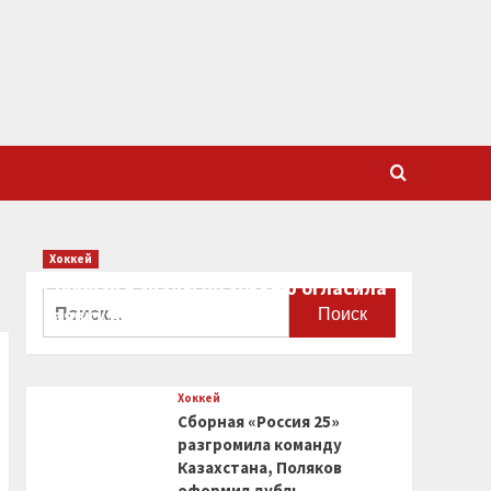
Хоккей
Сборная Канады по хоккею огласила
Найти:
заявку на чемпионат мира
0
Хоккей
Сборная «Россия 25»
разгромила команду
Казахстана, Поляков
оформил дубль