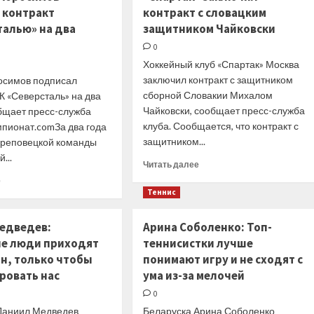
Шведа:
Шведа:
 контракт
контракт с словацким
Поняли,
Он
талью» на два
защитником Чайковски
кто
лежит
я,
и
0
сказали,
не
Хоккейный клуб «Спартак» Москва
что
двигается,
заключил контракт с защитником
осимов подписал
мой
у
муж
сборной Словакии Михалом
него
ХК «Северсталь» на два
лох
корсет
Чайковски, сообщает пресс-служба
общает пресс-служба
на
клуба. Сообщается, что контракт с
мпионат.comЗа два года
шее
защитником...
череповецкой команды
...
Прочитать
Читать далее
больше
Прочитать
е
о
больше
Теннис
«Спартак»
о
заключил
Форвард
едведев:
Арина Соболенко: Топ-
контракт
Абросимов
е люди приходят
теннисистки лучше
с словацким
подписал
защитником
он, только чтобы
понимают игру и не сходят с
контракт
Чайковски
с «Северсталью»
ровать нас
ума из-за мелочей
на два
0
сезона
Даниил Медведев
Беларуска Арина Соболенко