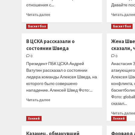
первом
отношения с...
Давайте пос
матче
Прочитать
серии
Читать далее
Читать дале
больше
за
о
третье
Баскетбол
Баскетбол
Ральф
место
Шумахер:
в
В ЦСКА рассказали о
Жена Швед
Если
женской
состоянии Шведа
сказали, 
Перес
Суперлиги
поругается
0
0
с
Президент ПБК ЦСКА Андрей
Анастасия З
Максом
Ватутин рассказал о состоянии
атакующего
–
лидера команды Алексея Шведа, на
Алексея Шв
его
сразу
которого было совершено
конфликта, 
уволят
нападение. Алексей Швед Фото:...
баскетболи
Фото: globa
Прочитать
Читать далее
сказал...
больше
о
Читать дале
В
Хоккей
Хоккей
ЦСКА
рассказали
Казанец, обманувший
Форвард 
о