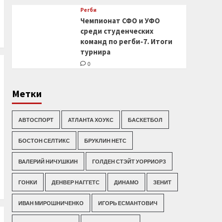
Регби
Чемпионат СФО и УФО
среди студенческих
команд по регби-7. Итоги
турнира
0
Метки
АВТОСПОРТ
АТЛАНТА ХОУКС
БАСКЕТБОЛ
БОСТОН СЕЛТИКС
БРУКЛИН НЕТС
ВАЛЕРИЙ НИЧУШКИН
ГОЛДЕН СТЭЙТ УОРРИОРЗ
ГОНКИ
ДЕНВЕР НАГГЕТС
ДИНАМО
ЗЕНИТ
ИВАН МИРОШНИЧЕНКО
ИГОРЬ ЕСМАНТОВИЧ