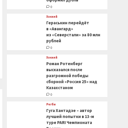
0
Хоккей
Гераськин перейдёт
в «Авангард»
из «Северстали» за 80 млн
рублей
0
Хоккей
Роман Ротенберг
высказался после
разгромной победы
сборной «Россия 25» над
Казахстаном
0
Регби
Гуга Хантадзе – автор
лучшей попытки в 13-м
туре PARI Чемпионата