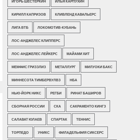
ИГОРЬ ШЕСТЕРКИН
ИЛЬЯ КАРПУХИН
КИРИЛЛ КАПРИЗОВ
КЛИВЛЕНД КАВАЛЬЕРС
ЛИГА ВТБ
ЛОКОМОТИВ-КУБАНЬ
ЛОС-АНДЖЕЛЕС КЛИППЕРС
ЛОС-АНДЖЕЛЕС ЛЕЙКЕРС
МАЙАМИ ХИТ
МЕМФИС ГРИЗЗЛИЗ
МЕТАЛЛУРГ
МИЛУОКИ БАКС
МИННЕСОТА ТИМБЕРВУЛВЗ
НБА
НЬЮ-ЙОРК НИКС
РЕГБИ
РИНАТ БАШИРОВ
СБОРНАЯ РОССИИ
СКА
САКРАМЕНТО КИНГЗ
САЛАВАТ ЮЛАЕВ
СПАРТАК
ТЕННИС
ТОРПЕДО
УНИКС
ФИЛАДЕЛЬФИЯ СИКСЕРС