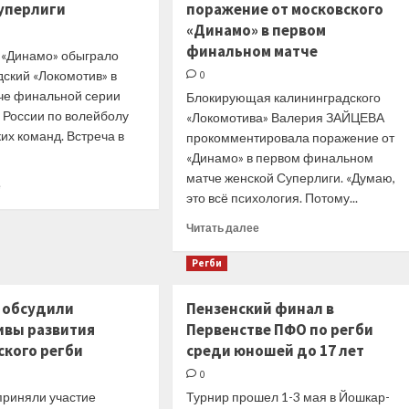
уперлиги
поражение от московского
«Динамо» в первом
финальном матче
 «Динамо» обыграло
дский «Локомотив» в
0
че финальной серии
Блокирующая калининградского
 России по волейболу
«Локомотива» Валерия ЗАЙЦЕВА
их команд. Встреча в
прокомментировала поражение от
«Динамо» в первом финальном
матче женской Суперлиги. «Думаю,
Прочитать
е
это всё психология. Потому...
больше
о
Прочитать
Читать далее
Информагентства
больше
2
о
Регби
мая.
Интернет-
РИА
СМИ
Новости.
У обсудили
Пензенский финал в
2
Волейболистки
ивы развития
Первенстве ПФО по регби
мая.
«Динамо»
«Чемпионат.com».
ского регби
среди юношей до 17 лет
обыграли
Блокирующая
«Локомотив»
0
«Локомотива»
на
приняли участие
Турнир прошел 1-3 мая в Йошкар-
прокомментировала
старте