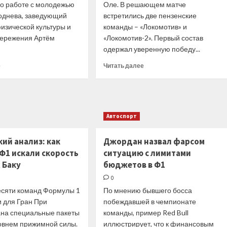
по работе с молодежью
Оле. В решающем матче
поражение
финала
от
однева, заведующий
встретились две пензенские
Суперлиги
московского
изической культуры и
команды – «Локомотив» и
«Динамо»
бережения Артём
«Локомотив-2». Первый состав
в
одержал уверенную победу...
первом
финальном
Прочитать
Прочитать
е
Читать далее
матче
больше
больше
о
о
В
Пензенский
ПсковГУ
финал
обсудили
в
Автоспорт
перспективы
Первенстве
развития
ПФО
ий анализ: как
Джордан назвал фарсом
студенческого
по
регби
регби
Ф1 искали скорость
ситуацию с лимитами
среди
 Баку
бюджетов в Ф1
юношей
0
до
17
десяти команд Формулы 1
По мнению бывшего босса
лет
и для Гран При
побеждавшей в чемпионате
на специальные пакеты
команды, пример Red Bull
овнем прижимной силы.
иллюстрирует, что к финансовым