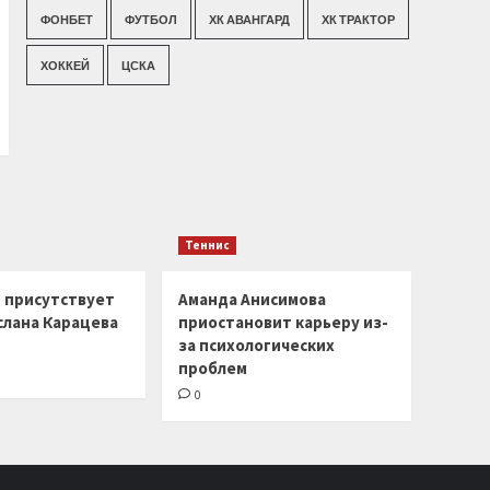
ФОНБЕТ
ФУТБОЛ
ХК АВАНГАРД
ХК ТРАКТОР
ХОККЕЙ
ЦСКА
Теннис
г присутствует
Аманда Анисимова
слана Карацева
приостановит карьеру из-
за психологических
проблем
0