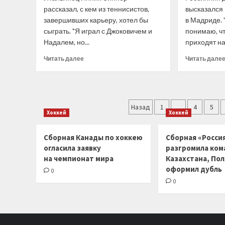
лет
рассказал, с кем из теннисистов,
высказался 
колонии
завершивших карьеру, хотел бы
в Мадриде. 
сыграть. "Я играл с Джоковичем и
понимаю, ч
Надалем, но...
приходят на.
Прочитать
Читать далее
Читать дале
больше
о
Янник
Синнер
Пагинация
рассказал,
Назад
1
…
4
5
Хоккей
Хоккей
с
записей
кем
из
Сборная Канады по хоккею
Сборная «Россия
теннисистов,
огласила заявку
разгромила ком
завершивших
на чемпионат мира
Казахстана, По
карьеру,
оформил дубль
0
хотел
бы
0
сыграть