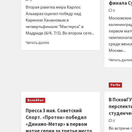
финала С
Вторая ракетка мира Карлос
0
Алькараз оценил победу над
Московское
Кареном Хачановым в
калинингра
четвертьфинале "Мастерса" в
первом мат
Мадриде (6/4, 7/5). Во втором сете...
чемпионата
Прочитать
Читать далее
среди женск
больше
Москве...
о
Карлос
Читать дале
Алькараз:
По
ходу
матчей
Регби
я
часто
говорю
В ПсковГ
Волейбол
себе,
перспект
что
Пресса 3 мая. Советский
студенче
должен
Спорт. «Протон» победил
быть
0
«Динамо-Метар» в первом
пассивнее.
Во встрече 
матче серии за третье место
В