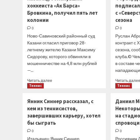
состоянии
хоккеиста «Ак Барса»
подписал
Шведа
Бровкина, получил пять лет
с «Северс
колонии
сезона
0
0
Ново-Савиновский районный суд
Руслан Абр
Казани огласил приговор 28-
контракт с 
летнему жителю Казани Максиму
сезона, со
Сидорову, которого обвиняли в
клуба.© Че
мошенничестве на 4,8 млн рублей
в составе 
—...
нападающий
Прочитать
Читать далее
Читать дале
больше
Теннис
Теннис
о
Казанец,
Янник Синнер рассказал, с
Даниил М
обманувший
кем из теннисистов,
Некоторы
хоккеиста
завершивших карьеру, хотел
на стади
«Ак
Барса»
бы сыграть
спровоци
Бровкина,
0
0
получил
Итальянец Янник Синнер
Россиянин 
пять