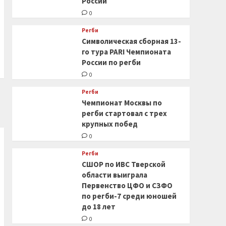
России
0
Регби
Символическая сборная 13-
го тура PARI Чемпионата
России по регби
0
Регби
Чемпионат Москвы по
регби стартовал с трех
крупных побед
0
Регби
СШОР по ИВС Тверской
области выиграла
Первенство ЦФО и СЗФО
по регби-7 среди юношей
до 18 лет
0