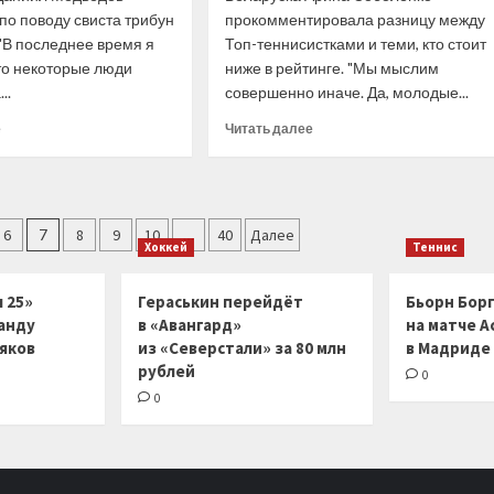
по поводу свиста трибун
прокомментировала разницу между
"В последнее время я
Топ-теннисистками и теми, кто стоит
то некоторые люди
ниже в рейтинге. "Мы мыслим
..
совершенно иначе. Да, молодые...
Прочитать
Прочитать
е
Читать далее
больше
больше
о
о
Даниил
Арина
Медведев:
Соболенко:
Некоторые
Топ-
6
7
8
9
10
…
40
Далее
Хоккей
Теннис
люди
теннисистки
приходят
лучше
на
понимают
 25»
Гераськин перейдёт
Бьорн Бор
стадион,
игру
анду
в «Авангард»
на матче А
только
и
ляков
из «Северстали» за 80 млн
в Мадриде
чтобы
не
рублей
0
спровоцировать
сходят
нас
с
0
ума
из-
за
мелочей