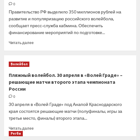
России
0
дополнительно
Правительство РФ выделило 350 миллионов рублей на
выделило
развитие и популяризацию российского волейбола,
350
сообщает пресс‑служба кабмина. Обеспечить
млн
финансирование мероприятий по подготовке...
рублей
на
Прочитать
Читать далее
развитие
больше
волейбола
о
Интернет-
Волейбол
СМИ
29
Пляжный волейбол. 30 апреля в «Волей Граде» –
апреля.
решающие матчи второго этапа чемпионата
Сайт
России
«Матч
ТВ».
0
На
30 апреля в «Волей Граде» под Анапой Краснодарского
развитие
края состоятся решающие матчи (полуфиналы, игры за
и
третье место, финалы) второго этапа...
популяризацию
волейбола
Прочитать
Читать далее
в
больше
Регби
России
о