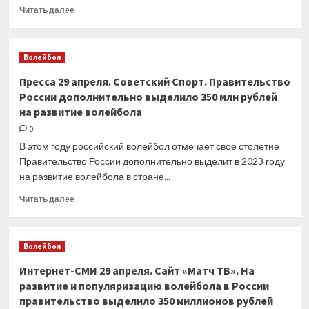
Прочитать
Читать далее
больше
о
Каролин
Волейбол
Гарсия
не
Пресса 29 апреля. Советский Спорт. Правительство
смогла
России дополнительно выделило 350 млн рублей
выйти
на развитие волейбола
в
четвёртый
0
раунд
В этом году российский волейбол отмечает свое столетие
турнира
Правительство России дополнительно выделит в 2023 году
WTA
на развитие волейбола в стране...
1000
в
Прочитать
Читать далее
Испании
больше
о
Пресса
Волейбол
29
апреля.
Интернет-СМИ 29 апреля. Сайт «Матч ТВ». На
Советский
развитие и популяризацию волейбола в России
Спорт.
правительство выделило 350 миллионов рублей
Правительство