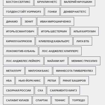
БОСТОН СЕЛТИКС
БРУКЛИН НЕТС
ВАЛЕРИЙ НИЧУШКИН
ГОЛДЕН СТЭЙТ УОРРИОРЗ
ГОНКИ
ДЕНВЕР НАГГЕТС
ДИНАМО
ЗЕНИТ
ИВАН МИРОШНИЧЕНКО
ИГОРЬ ЕСМАНТОВИЧ
ИГОРЬ ШЕСТЕРКИН
ИЛЬЯ КАРПУХИН
КИРИЛЛ КАПРИЗОВ
КЛИВЛЕНД КАВАЛЬЕРС
ЛИГА ВТБ
ЛОКОМОТИВ-КУБАНЬ
ЛОС-АНДЖЕЛЕС КЛИППЕРС
ЛОС-АНДЖЕЛЕС ЛЕЙКЕРС
МАЙАМИ ХИТ
МЕМФИС ГРИЗЗЛИЗ
МЕТАЛЛУРГ
МИЛУОКИ БАКС
МИННЕСОТА ТИМБЕРВУЛВЗ
НБА
НЬЮ-ЙОРК НИКС
РЕГБИ
РИНАТ БАШИРОВ
СБОРНАЯ РОССИИ
СКА
САКРАМЕНТО КИНГЗ
САЛАВАТ ЮЛАЕВ
СПАРТАК
ТЕННИС
ТОРПЕДО