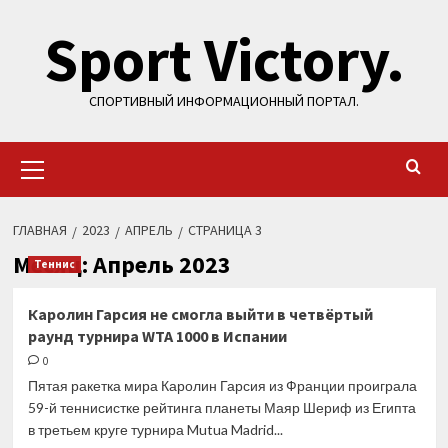
Перейти
Sport Victory.
к
содержимому
СПОРТИВНЫЙ ИНФОРМАЦИОННЫЙ ПОРТАЛ.
Основное
меню
ГЛАВНАЯ
2023
АПРЕЛЬ
СТРАНИЦА 3
Месяц:
Апрель 2023
Теннис
Каролин Гарсия не смогла выйти в четвёртый
раунд турнира WTA 1000 в Испании
0
Пятая ракетка мира Каролин Гарсия из Франции проиграла
59-й теннисистке рейтинга планеты Маяр Шериф из Египта
в третьем круге турнира Mutua Madrid...