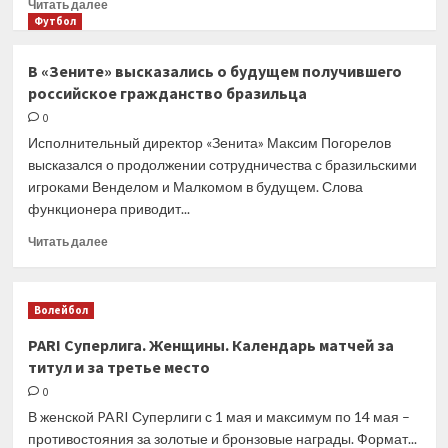
Прочитать
Читать далее
втором
больше
Футбол
круге
о
«Мастерса»
Мадрид.
В «Зените» высказались о будущем получившего
в
Мирра
Мадриде
российское гражданство бразильца
Андреева
обыграла
0
вторую
Исполнительный директор «Зенита» Максим Погорелов
подряд
высказался о продолжении сотрудничества с бразильскими
соперницу
игроками Венделом и Малкомом в будущем. Слова
из
функционера приводит...
Топ-20
и
Прочитать
Читать далее
вышла
больше
в
о
1/8
В «Зените»
финала
Волейбол
высказались
соревнований
о будущем
PARI Суперлига. Женщины. Календарь матчей за
получившего
титул и за третье место
российское
гражданство
0
бразильца
В женской PARI Суперлиги с 1 мая и максимум по 14 мая –
противостояния за золотые и бронзовые награды. Формат...