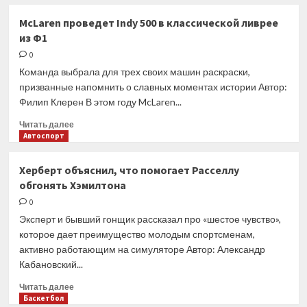
о
друг
«Ferrari
McLaren проведет Indy 500 в классической ливрее
друга»
позвала
из Ф1
меня
заменить
0
Кими,
Команда выбрала для трех своих машин раскраски,
а
призванные напомнить о славных моментах истории Автор:
я
Филип Клерен В этом году McLaren...
отказал».
Квят
Прочитать
Читать далее
раскрыл
больше
Автоспорт
секрет
о
из
McLaren
Херберт объяснил, что помогает Расселлу
прошлого
проведет
обгонять Хэмилтона
Indy
500
0
в
Эксперт и бывший гонщик рассказал про «шестое чувство»,
классической
которое дает преимущество молодым спортсменам,
ливрее
активно работающим на симуляторе Автор: Александр
из
Кабановский...
Ф1
Прочитать
Читать далее
больше
Баскетбол