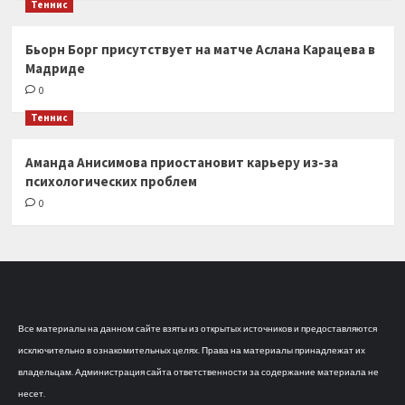
Теннис
Бьорн Борг присутствует на матче Аслана Карацева в
Мадриде
0
Теннис
Аманда Анисимова приостановит карьеру из-за
психологических проблем
0
Все материалы на данном сайте взяты из открытых источников и предоставляются
исключительно в ознакомительных целях. Права на материалы принадлежат их
владельцам. Администрация сайта ответственности за содержание материала не
несет.