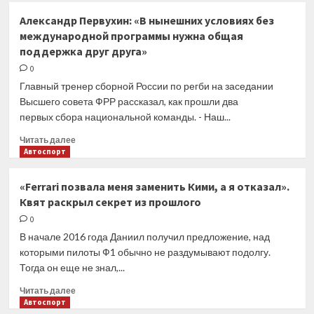
правительство
Пляжный
Александр Первухин: «В нынешних условиях без
выделило
волейбол.
350
международной программы нужна общая
30
миллионов
поддержка друг друга»
апреля
рублей
в
0
«Волей
Главный тренер сборной России по регби на заседании
Граде»
Высшего совета ФРР рассказал, как прошли два
–
первых сбора национальной команды. - Наш...
решающие
матчи
Прочитать
Читать далее
второго
больше
Автоспорт
этапа
о
чемпионата
Александр
«Ferrari позвала меня заменить Кими, а я отказал».
России
Первухин:
Квят раскрыл секрет из прошлого
«В
нынешних
0
условиях
В начале 2016 года Даниил получил предложение, над
без
которыми пилоты Ф1 обычно не раздумывают подолгу.
международной
Тогда он еще не знал,...
программы
нужна
Прочитать
Читать далее
общая
больше
Автоспорт
поддержка