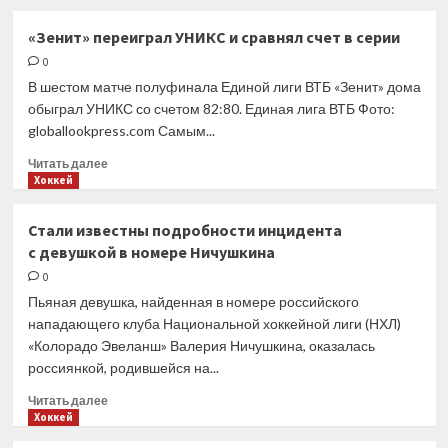
о
Херберт
«Зенит» переиграл УНИКС и сравнял счет в серии
объяснил,
0
что
помогает
В шестом матче полуфинала Единой лиги ВТБ «Зенит» дома
Расселлу
обыграл УНИКС со счетом 82:80. Единая лига ВТБ Фото:
обгонять
globallookpress.com Самым...
Хэмилтона
Прочитать
Читать далее
больше
Хоккей
о
«Зенит»
Стали известны подробности инцидента
переиграл
с девушкой в номере Ничушкина
УНИКС
и
0
сравнял
Пьяная девушка, найденная в номере российского
счет
нападающего клуба Национальной хоккейной лиги (НХЛ)
в
«Колорадо Эвеланш» Валерия Ничушкина, оказалась
серии
россиянкой, родившейся на...
Прочитать
Читать далее
больше
Хоккей
о