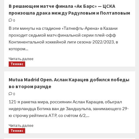
Стали
В решающем матче финала «Ак Барс» — ЦСКА
известны
произошла драка между Радуловым и Полтаповым
подробности
инцидента
0
с девушкой
В эти минуты на стадионе «Татнефть-Арена» в Казани
в номере
проходит седьмой матч финальной серии плей-офф
Ничушкина
Континентальной хоккейной лиги сезона-2022/2023, в
котором...
Прочитать
Читать далее
больше
Теннис
о
В решающем
Mutua Madrid Open. Аслан Карацев добился победы
матче
во втором раунде
финала
«Ак
0
Барс»
121-я ракетка мира, россиянин Аслан Карацев, обыграл
— ЦСКА
нидерландца Ботика ван де Зандшульпа, занимающего 29-
произошла
ю строчку рейтинга ATP, со счётом 6/2,...
драка
между
Прочитать
Читать далее
Радуловым
больше
Теннис
и Полтаповым
о