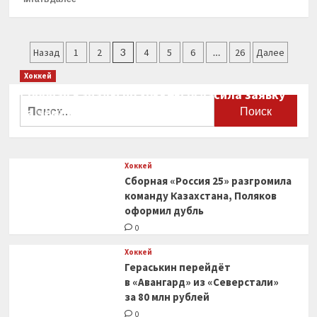
«бронзу»
больше
о
«Энергия»
Пагинация
взяла
Назад
1
2
3
4
5
6
…
26
Далее
верх
записей
Хоккей
в
игре
Сборная Канады по хоккею огласила заявку
Найти:
с
на чемпионат мира
«Красным
0
городом»
Хоккей
Сборная «Россия 25» разгромила
команду Казахстана, Поляков
оформил дубль
0
Хоккей
Гераськин перейдёт
в «Авангард» из «Северстали»
за 80 млн рублей
0