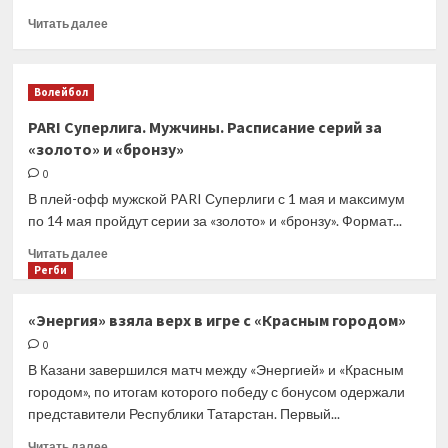
Прочитать
Читать далее
больше
о
PARI
Волейбол
Суперлига.
Женщины.
PARI Суперлига. Мужчины. Расписание серий за
Календарь
«золото» и «бронзу»
матчей
за
0
титул
В плей-офф мужской PARI Суперлиги с 1 мая и максимум
и
по 14 мая пройдут серии за «золото» и «бронзу». Формат...
за
третье
Прочитать
Читать далее
место
больше
Регби
о
PARI
«Энергия» взяла верх в игре с «Красным городом»
Суперлига.
0
Мужчины.
Расписание
В Казани завершился матч между «Энергией» и «Красным
серий
городом», по итогам которого победу с бонусом одержали
за
представители Республики Татарстан. Первый...
«золото»
и
Прочитать
Читать далее