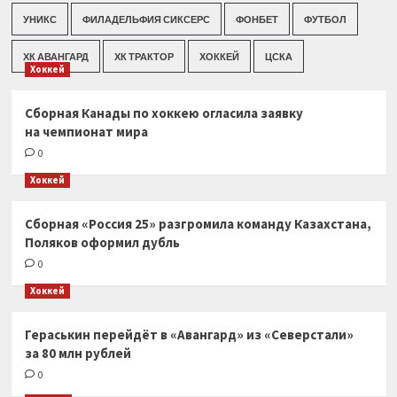
УНИКС
ФИЛАДЕЛЬФИЯ СИКСЕРС
ФОНБЕТ
ФУТБОЛ
ХК АВАНГАРД
ХК ТРАКТОР
ХОККЕЙ
ЦСКА
Хоккей
Сборная Канады по хоккею огласила заявку
на чемпионат мира
0
Хоккей
Сборная «Россия 25» разгромила команду Казахстана,
Поляков оформил дубль
0
Хоккей
Гераськин перейдёт в «Авангард» из «Северстали»
за 80 млн рублей
0