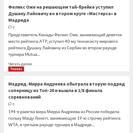
Mutua
Феликс Оже на решающем тай-брейке уступил
Madrid
Душану Лайовичу во втором круге «Мастерса» в
Open.
Мадриде
Аслан
Карацев
0
добился
Представитель Канады Феликс Оже, занимающий девятое
победы
место рейтинга ATP, уступил 40-му теннисисту мирового
во
рейтинга Душану Лайовичу из Сербии во втором раунде
втором
турнира Mutua...
раунде
Прочитать
Читать далее
больше
Теннис
о
Феликс
Мадрид. Мирра Андреева обыграла вторую подряд
Оже
соперницу из Топ-20 и вышла в 1/8 финала
на
соревнований
решающем
тай-
0
брейке
194-я ракетка мира Мирра Андреева из России победила
уступил
польку Магду Линетт, занимающую 19-ю строчку рейтинга
Душану
WTA, в третьем раунде турнира в Мадриде...
Лайовичу
во