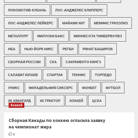
ЛОКОМОТИВ-КУБАНЬ
ЛОС-АНДЖЕЛЕС КЛИППЕРС
ЛОС-АНДЖЕЛЕС ЛЕЙКЕРС
МАЙАМИ ХИТ
МЕМФИС ГРИЗЗЛИЗ
МЕТАЛЛУРГ
МИЛУОКИ БАКС
МИННЕСОТА ТИМБЕРВУЛВЗ
НБА
НЬЮ-ЙОРК НИКС
РЕГБИ
РИНАТ БАШИРОВ
СБОРНАЯ РОССИИ
СКА
САКРАМЕНТО КИНГЗ
САЛАВАТ ЮЛАЕВ
СПАРТАК
ТЕННИС
ТОРПЕДО
УНИКС
ФИЛАДЕЛЬФИЯ СИКСЕРС
ФОНБЕТ
ФУТБОЛ
ХК АВАНГАРД
ХК ТРАКТОР
ХОККЕЙ
ЦСКА
Хоккей
Сборная Канады по хоккею огласила заявку
на чемпионат мира
0