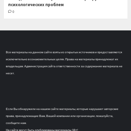
психологических проблем
0
Все материалы на данном сайте взяты из открытых источников и предоставляются
исключительно в ознакомительных целях. Права на материалы принадлежат их
владельцам. Администрация сайта ответственности за содержание материала не
несет.
Если Вы обнаружили на нашем сайте материалы, которые нарушают авторские
права, принадлежащие Вам, Вашей компании или организации, пожалуйста,
сообщите нам.
На сайте могут быть опубликованы материалы 18+!