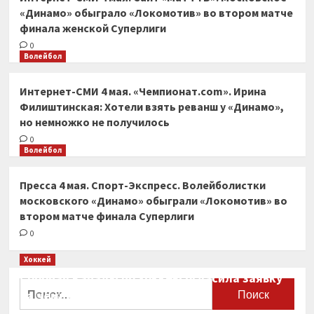
«Динамо» обыграло «Локомотив» во втором матче
финала женской Суперлиги
0
Волейбол
Интернет-СМИ 4 мая. «Чемпионат.com». Ирина
Филиштинская: Хотели взять реванш у «Динамо»,
но немножко не получилось
0
Волейбол
Пресса 4 мая. Спорт-Экспресс. Волейболистки
московского «Динамо» обыграли «Локомотив» во
втором матче финала Суперлиги
0
Хоккей
Сборная Канады по хоккею огласила заявку
Найти:
на чемпионат мира