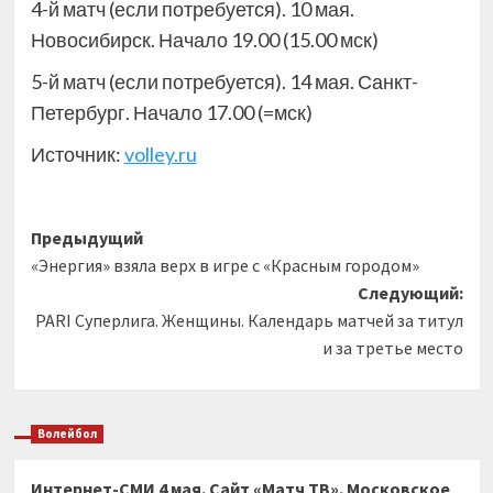
4-й матч (если потребуется). 10 мая.
Новосибирск. Начало 19.00 (15.00 мск)
5-й матч (если потребуется). 14 мая. Санкт-
Петербург. Начало 17.00 (=мск)
Источник:
volley.ru
Навигация
Предыдущий
«Энергия» взяла верх в игре с «Красным городом»
записи
Следующий:
PARI Суперлига. Женщины. Календарь матчей за титул
и за третье место
Волейбол
Интернет-СМИ 4 мая. Сайт «Матч ТВ». Московское