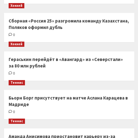
Хоккей
Сборная «Россия 25» разгромила команду Казахстана,
Поляков оформил дубль
0
Хоккей
Гераськин перейдёт в «Авангард» из «Северстали»
за 80 млн рублей
0
Теннис
Бьорн Борг присутствует на матче Аслана Карацева в
Мадриде
0
Теннис
Аманда Анисимова приостановит карьеру из-за