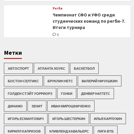
Регби
Чемпионат СФО и УФО среди
студенческих команд по регби-7.
Итоги турнира
0
Метки
АВТОСПОРТ
АТЛАНТА ХОУКС
БАСКЕТБОЛ
БОСТОН СЕЛТИКС
БРУКЛИН НЕТС
ВАЛЕРИЙ НИЧУШКИН
ГОЛДЕН СТЭЙТ УОРРИОРЗ
ГОНКИ
ДЕНВЕР НАГГЕТС
ДИНАМО
ЗЕНИТ
ИВАН МИРОШНИЧЕНКО
ИГОРЬ ЕСМАНТОВИЧ
ИГОРЬ ШЕСТЕРКИН
ИЛЬЯ КАРПУХИН
КИРИЛЛ КАПРИЗОВ
КЛИВЛЕНД КАВАЛЬЕРС
ЛИГА ВТБ