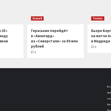
Хоккей
Теннис
 25»
Гераськин перейдёт
Бьорн Бор
анду
в «Авангард»
на матче А
ляков
из «Северстали» за 80 млн
в Мадриде
рублей
0
0
Есл
пра
соо
На 
При