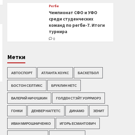
Регби
Чемпионат СФО и УФО
среди студенческих
команд по регби-7. Итоги
турнира
0
Метки
АВТОСПОРТ
АТЛАНТА ХОУКС
БАСКЕТБОЛ
БОСТОН СЕЛТИКС
БРУКЛИН НЕТС
ВАЛЕРИЙ НИЧУШКИН
ГОЛДЕН СТЭЙТ УОРРИОРЗ
ГОНКИ
ДЕНВЕР НАГГЕТС
ДИНАМО
ЗЕНИТ
ИВАН МИРОШНИЧЕНКО
ИГОРЬ ЕСМАНТОВИЧ