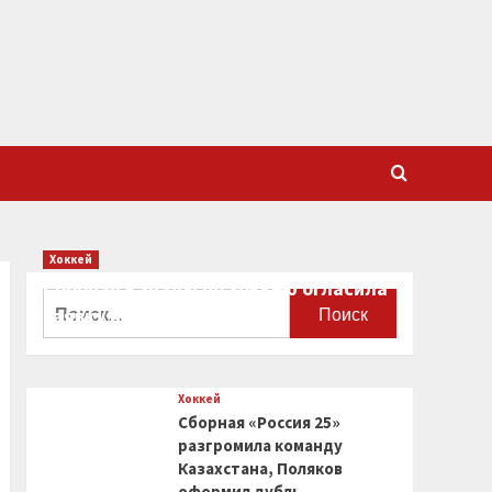
Хоккей
Сборная Канады по хоккею огласила
Найти:
заявку на чемпионат мира
0
Хоккей
Сборная «Россия 25»
разгромила команду
Казахстана, Поляков
оформил дубль