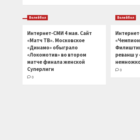
Волейбол
Волейбол
Интернет-СМИ 4 мая. Сайт
Интернет
«Матч ТВ». Московское
«Чемпион
«Динамо» обыграло
Филиштин
«Локомотив» во втором
реванш у
матче финала женской
немножко
Суперлиги
0
0