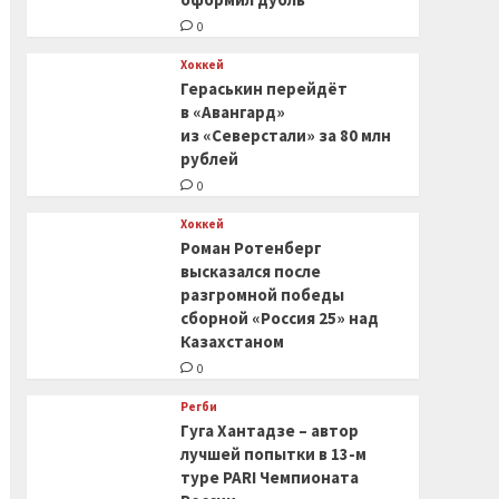
0
Хоккей
Гераськин перейдёт
в «Авангард»
из «Северстали» за 80 млн
рублей
0
Хоккей
Роман Ротенберг
высказался после
разгромной победы
сборной «Россия 25» над
Казахстаном
0
Регби
Гуга Хантадзе – автор
лучшей попытки в 13-м
туре PARI Чемпионата