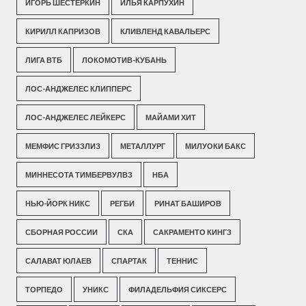
ИГОРЬ ШЕСТЕРКИН
ИЛЬЯ КАРПУХИН
КИРИЛЛ КАПРИЗОВ
КЛИВЛЕНД КАВАЛЬЕРС
ЛИГА ВТБ
ЛОКОМОТИВ-КУБАНЬ
ЛОС-АНДЖЕЛЕС КЛИППЕРС
ЛОС-АНДЖЕЛЕС ЛЕЙКЕРС
МАЙАМИ ХИТ
МЕМФИС ГРИЗЗЛИЗ
МЕТАЛЛУРГ
МИЛУОКИ БАКС
МИННЕСОТА ТИМБЕРВУЛВЗ
НБА
НЬЮ-ЙОРК НИКС
РЕГБИ
РИНАТ БАШИРОВ
СБОРНАЯ РОССИИ
СКА
САКРАМЕНТО КИНГЗ
САЛАВАТ ЮЛАЕВ
СПАРТАК
ТЕННИС
ТОРПЕДО
УНИКС
ФИЛАДЕЛЬФИЯ СИКСЕРС