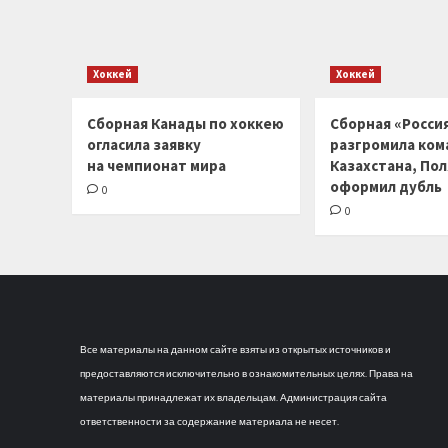
Хоккей
Хоккей
Сборная Канады по хоккею
Сборная «Россия
огласила заявку
разгромила ком
на чемпионат мира
Казахстана, По
оформил дубль
0
0
Все материалы на данном сайте взяты из открытых источников и
предоставляются исключительно в ознакомительных целях. Права на
материалы принадлежат их владельцам. Администрация сайта
ответственности за содержание материала не несет.