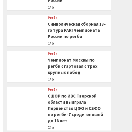
России
0
Регби
Символическая сборная 13-
го тура PARI Чемпионата
России по регби
0
Регби
Чемпионат Москвы по
регби стартовал с трех
крупных побед
0
Регби
СШОР по ИВС Тверской
области выиграла
Первенство ЦФО и СЗФО
по регби-7 среди юношей
до 18 лет
0