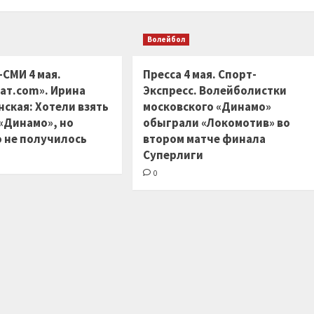
Волейбол
-СМИ 4 мая.
Пресса 4 мая. Спорт-
ат.com». Ирина
Экспресс. Волейболистки
ская: Хотели взять
московского «Динамо»
 «Динамо», но
обыграли «Локомотив» во
 не получилось
втором матче финала
Суперлиги
0