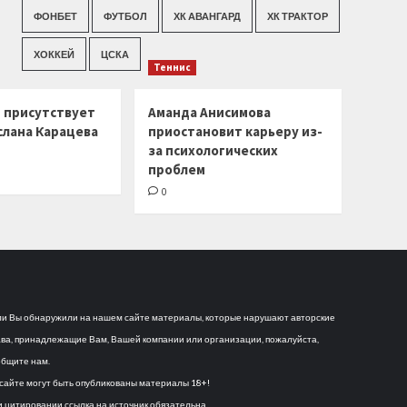
ФОНБЕТ
ФУТБОЛ
ХК АВАНГАРД
ХК ТРАКТОР
ХОККЕЙ
ЦСКА
Теннис
г присутствует
Аманда Анисимова
слана Карацева
приостановит карьеру из-
за психологических
проблем
0
и Вы обнаружили на нашем сайте материалы, которые нарушают авторские
ва, принадлежащие Вам, Вашей компании или организации, пожалуйста,
бщите нам.
сайте могут быть опубликованы материалы 18+!
 цитировании ссылка на источник обязательна.