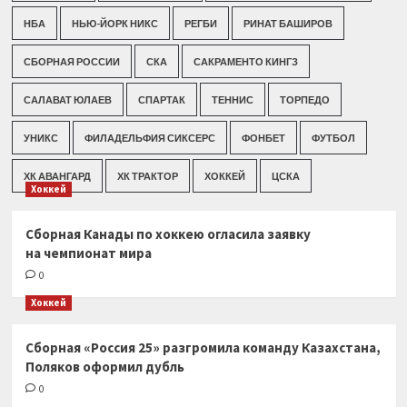
НБА
НЬЮ-ЙОРК НИКС
РЕГБИ
РИНАТ БАШИРОВ
СБОРНАЯ РОССИИ
СКА
САКРАМЕНТО КИНГЗ
САЛАВАТ ЮЛАЕВ
СПАРТАК
ТЕННИС
ТОРПЕДО
УНИКС
ФИЛАДЕЛЬФИЯ СИКСЕРС
ФОНБЕТ
ФУТБОЛ
ХК АВАНГАРД
ХК ТРАКТОР
ХОККЕЙ
ЦСКА
Хоккей
Сборная Канады по хоккею огласила заявку
на чемпионат мира
0
Хоккей
Сборная «Россия 25» разгромила команду Казахстана,
Поляков оформил дубль
0