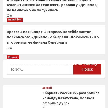
Филиштинская: Хотели взять реванш у «Динамо»,
но немножко не получилось
0
Волейбол
Пресса 4 мая. Спорт-Экспресс. Волейболистки
московского «Динамо» обыграли «Локомотив» во
втором матче финала Суперлиги
0
Хоккей
Сборная Канады по хоккею огласила заявку
Найти:
на чемпионат мира
0
Хоккей
Сборная «Россия 25» разгромила
команду Казахстана, Поляков
оформил дубль