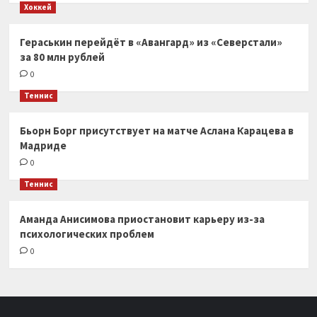
Хоккей
Гераськин перейдёт в «Авангард» из «Северстали»
за 80 млн рублей
0
Теннис
Бьорн Борг присутствует на матче Аслана Карацева в
Мадриде
0
Теннис
Аманда Анисимова приостановит карьеру из-за
психологических проблем
0