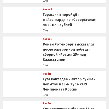
0
Хоккей
Гераськин перейдёт
в «Авангард» из «Северстали»
за 80 млн рублей
0
Хоккей
Роман Ротенберг высказался
после разгромной победы
сборной «Россия 25» над
Казахстаном
0
Регби
Гуга Хантадзе – автор лучшей
попытки в 13-м туре PARI
Чемпионата России
0
Регби
Символическая сборная 13-го