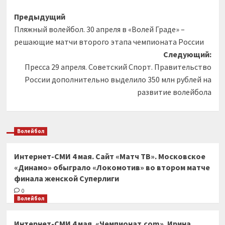
Навигация
Предыдущий
Пляжный волейбол. 30 апреля в «Волей Граде» –
записи
решающие матчи второго этапа чемпионата России
Следующий:
Пресса 29 апреля. Советский Спорт. Правительство
России дополнительно выделило 350 млн рублей на
развитие волейбола
Волейбол
Интернет-СМИ 4 мая. Сайт «Матч ТВ». Московское
«Динамо» обыграло «Локомотив» во втором матче
финала женской Суперлиги
0
Волейбол
Интернет-СМИ 4 мая. «Чемпионат.com». Ирина