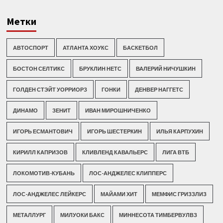
Метки
АВТОСПОРТ
АТЛАНТА ХОУКС
БАСКЕТБОЛ
БОСТОН СЕЛТИКС
БРУКЛИН НЕТС
ВАЛЕРИЙ НИЧУШКИН
ГОЛДЕН СТЭЙТ УОРРИОРЗ
ГОНКИ
ДЕНВЕР НАГГЕТС
ДИНАМО
ЗЕНИТ
ИВАН МИРОШНИЧЕНКО
ИГОРЬ ЕСМАНТОВИЧ
ИГОРЬ ШЕСТЕРКИН
ИЛЬЯ КАРПУХИН
КИРИЛЛ КАПРИЗОВ
КЛИВЛЕНД КАВАЛЬЕРС
ЛИГА ВТБ
ЛОКОМОТИВ-КУБАНЬ
ЛОС-АНДЖЕЛЕС КЛИППЕРС
ЛОС-АНДЖЕЛЕС ЛЕЙКЕРС
МАЙАМИ ХИТ
МЕМФИС ГРИЗЗЛИЗ
МЕТАЛЛУРГ
МИЛУОКИ БАКС
МИННЕСОТА ТИМБЕРВУЛВЗ