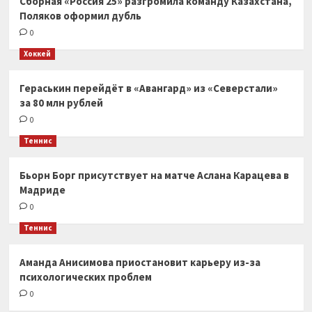
Сборная «Россия 25» разгромила команду Казахстана,
Поляков оформил дубль
0
Хоккей
Гераськин перейдёт в «Авангард» из «Северстали»
за 80 млн рублей
0
Теннис
Бьорн Борг присутствует на матче Аслана Карацева в
Мадриде
0
Теннис
Аманда Анисимова приостановит карьеру из-за
психологических проблем
0