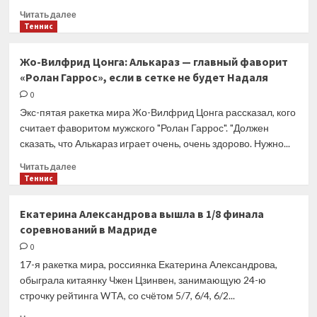
круга
Прочитать
Читать далее
в
больше
Теннис
Мадриде
о
Мирра
Эксклюзив!
Андреева
Жо-Вилфрид Цонга: Алькараз — главный фаворит
Андрей
обыгрывает
«Ролан Гаррос», если в сетке не будет Надаля
Ольховский:
состоявшихся
У
0
теннисисток
Шевченко
Экс-пятая ракетка мира Жо-Вилфрид Цонга рассказал, кого
и
считает фаворитом мужского "Ролан Гаррос". "Должен
Медведева
сказать, что Алькараз играет очень, очень здорово. Нужно...
будет
интересный
Прочитать
Читать далее
матч.
больше
Теннис
Кто
о
ожидал,
Жо-
Екатерина Александрова вышла в 1/8 финала
что
Вилфрид
соревнований в Мадриде
Александр
Цонга:
так
Алькараз
0
хорошо
—
17-я ракетка мира, россиянка Екатерина Александрова,
выступит
главный
обыграла китаянку Чжен Цзинвен, занимающую 24-ю
фаворит
строчку рейтинга WTA, со счётом 5/7, 6/4, 6/2...
«Ролан
Гаррос»,
Прочитать