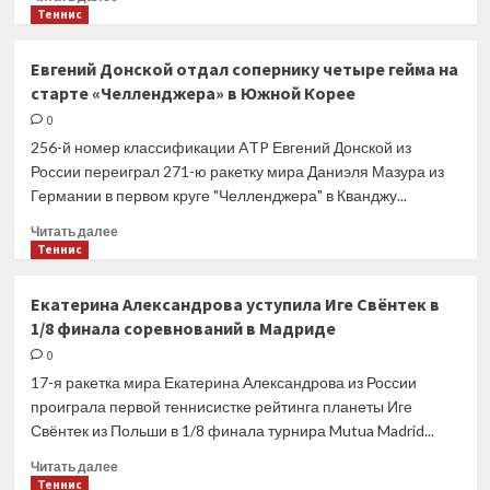
в
больше
Теннис
Испании
о
Арина
Евгений Донской отдал сопернику четыре гейма на
Соболенко
старте «Челленджера» в Южной Корее
отыграла
сет
0
и
256-й номер классификации ATP Евгений Донской из
брейк
России переиграл 271-ю ракетку мира Даниэля Мазура из
в
Германии в первом круге "Челленджера" в Кванджу...
четвёртом
раунде
Прочитать
Читать далее
турнира
больше
Теннис
WTA
о
1000
Евгений
Екатерина Александрова уступила Иге Свёнтек в
в
Донской
1/8 финала соревнований в Мадриде
Мадриде
отдал
сопернику
0
четыре
17-я ракетка мира Екатерина Александрова из России
гейма
проиграла первой теннисистке рейтинга планеты Иге
на
Свёнтек из Польши в 1/8 финала турнира Mutua Madrid...
старте
«Челленджера»
Прочитать
Читать далее
в
больше
Теннис