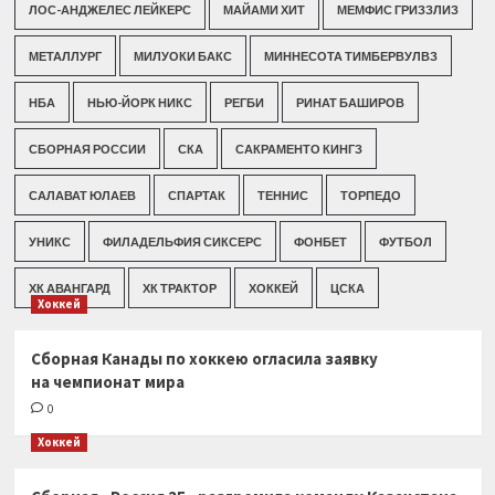
ЛОС-АНДЖЕЛЕС ЛЕЙКЕРС
МАЙАМИ ХИТ
МЕМФИС ГРИЗЗЛИЗ
МЕТАЛЛУРГ
МИЛУОКИ БАКС
МИННЕСОТА ТИМБЕРВУЛВЗ
НБА
НЬЮ-ЙОРК НИКС
РЕГБИ
РИНАТ БАШИРОВ
СБОРНАЯ РОССИИ
СКА
САКРАМЕНТО КИНГЗ
САЛАВАТ ЮЛАЕВ
СПАРТАК
ТЕННИС
ТОРПЕДО
УНИКС
ФИЛАДЕЛЬФИЯ СИКСЕРС
ФОНБЕТ
ФУТБОЛ
ХК АВАНГАРД
ХК ТРАКТОР
ХОККЕЙ
ЦСКА
Хоккей
Сборная Канады по хоккею огласила заявку
на чемпионат мира
0
Хоккей