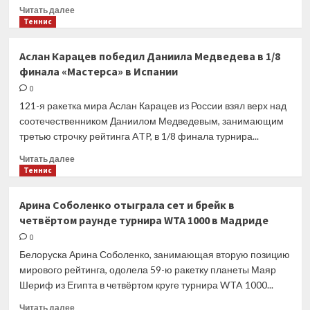
Прочитать
Читать далее
больше
Теннис
о
Карен
Аслан Карацев победил Даниила Медведева в 1/8
Хачанов
финала «Мастерса» в Испании
обыграл
Андрея
0
Рублёва
121-я ракетка мира Аслан Карацев из России взял верх над
в
соотечественником Даниилом Медведевым, занимающим
четвёртом
третью строчку рейтинга ATP, в 1/8 финала турнира...
круге
«Мастерса»
Прочитать
Читать далее
в
больше
Теннис
Мадриде
о
Аслан
Арина Соболенко отыграла сет и брейк в
Карацев
четвёртом раунде турнира WTA 1000 в Мадриде
победил
Даниила
0
Медведева
Белоруска Арина Соболенко, занимающая вторую позицию
в
мирового рейтинга, одолела 59-ю ракетку планеты Маяр
1/8
Шериф из Египта в четвёртом круге турнира WTA 1000...
финала
«Мастерса»
Прочитать
Читать далее