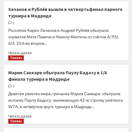
Джессика
Хачанов и Рублёв вышли в четвертьфинал парного
Пегула
турнира в Мадриде
вышла
в
0
четвертьфинал
Россияне Карен Хачанов и Андрей Рублёв обыграли
турнира
хорватов Мате Павича и Николу Мектича со счётом 6/7(5),
в
6/3, 10:6 во втором...
Мадриде
Прочитать
Читать далее
больше
Теннис
о
Хачанов
Мария Саккари обыграла Паулу Бадосу в 1/8
и
финала турнира в Мадриде
Рублёв
вышли
0
в
Девятая ракетка мира, гречанка Мария Саккари, обыграла
четвертьфинал
испанку Паулу Бадосу, занимающую 42-ю строчку рейтинга
парного
WTA, в четвёртом круге турнира в Мадриде...
турнира
в
Прочитать
Читать далее
Мадриде
больше
Теннис
о