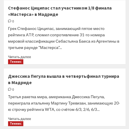
Мадрид.
Стефанос Циципас стал участником 1/8 финала
Расписание
«Мастерса» в Мадриде
восьмого
игрового
0
дня
Грек Стефанос Циципас, занимающий пятое место
рейтинга ATP, сломил сопротивление 31-го номера
мировой классификации Себастьяна Баеса из Аргентины в
третьем раунде "Мастерса"...
Прочитать
Читать далее
больше
Теннис
о
Стефанос
Джессика Пегула вышла в четвертьфинал турнира
Циципас
в Мадриде
стал
участником
0
1/8
Третья ракетка мира, американка Джессика Пегула,
финала
переиграла итальянку Мартину Тревизан, занимающую 20-
«Мастерса»
ю строчку рейтинга WTA, со счётом 6/3, 2/6, 6/3...
в
Мадриде
Прочитать
Читать далее
больше
Теннис
о