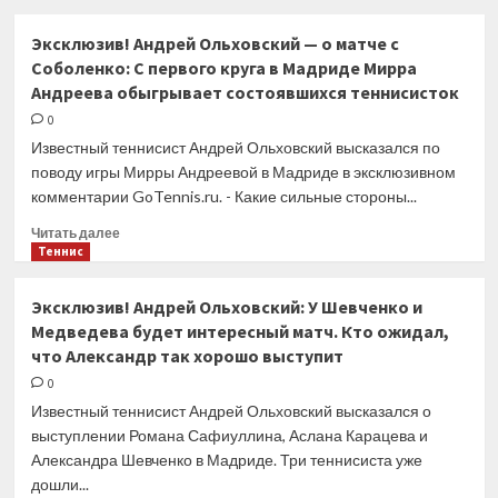
о
На
Эксклюзив! Андрей Ольховский — о матче с
форме
Соболенко: С первого круга в Мадриде Мирра
Вероники
Андреева обыгрывает состоявшихся теннисисток
Кудерметовой
размещён
0
логотип
Известный теннисист Андрей Ольховский высказался по
запрещённой
поводу игры Мирры Андреевой в Мадриде в эксклюзивном
ЕС
комментарии GoTennis.ru. - Какие сильные стороны...
компании
Прочитать
Читать далее
больше
Теннис
о
Эксклюзив!
Эксклюзив! Андрей Ольховский: У Шевченко и
Андрей
Медведева будет интересный матч. Кто ожидал,
Ольховский
что Александр так хорошо выступит
—
о
0
матче
Известный теннисист Андрей Ольховский высказался о
с
выступлении Романа Сафиуллина, Аслана Карацева и
Соболенко:
Александра Шевченко в Мадриде. Три теннисиста уже
С
дошли...
первого