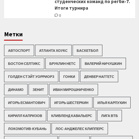
студенческих команд по регби-7.
Итоги турнира
0
Метки
АВТОСПОРТ
АТЛАНТА ХОУКС
БАСКЕТБОЛ
БОСТОН СЕЛТИКС
БРУКЛИН НЕТС
ВАЛЕРИЙ НИЧУШКИН
ГОЛДЕН СТЭЙТ УОРРИОРЗ
ГОНКИ
ДЕНВЕР НАГГЕТС
ДИНАМО
ЗЕНИТ
ИВАН МИРОШНИЧЕНКО
ИГОРЬ ЕСМАНТОВИЧ
ИГОРЬ ШЕСТЕРКИН
ИЛЬЯ КАРПУХИН
КИРИЛЛ КАПРИЗОВ
КЛИВЛЕНД КАВАЛЬЕРС
ЛИГА ВТБ
ЛОКОМОТИВ-КУБАНЬ
ЛОС-АНДЖЕЛЕС КЛИППЕРС