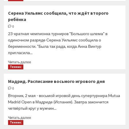
Южной
о
Корее
Екатерина
Серена Уильямс сообщила, что ждёт второго
Александрова
ребёнка
уступила
Иге
0
Свёнтек
23-кратная чемпионка турниров "Большого шлема" в
в
одиночном разряде Серена Уильямс сообщила о
1/8
беременности. "Была так рада, когда Анна Винтур
финала
пригласила...
соревнований
в
Прочитать
Читать далее
Мадриде
больше
Теннис
о
Серена
Мадрид. Расписание восьмого игрового дня
Уильямс
0
сообщила,
что
Вторник, 2 мая - восьмой игровой день супертурнира Mutua
ждёт
Madrid Open в Мадриде (Испания). Завтра закончится
второго
четвёртый круг у мужчин...
ребёнка
Прочитать
Читать далее
больше
Теннис
о