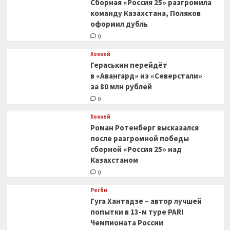
Сборная «Россия 25» разгромила
команду Казахстана, Поляков
оформил дубль
0
Хоккей
Гераськин перейдёт
в «Авангард» из «Северстали»
за 80 млн рублей
0
Хоккей
Роман Ротенберг высказался
после разгромной победы
сборной «Россия 25» над
Казахстаном
0
Регби
Гуга Хантадзе – автор лучшей
попытки в 13-м туре PARI
Чемпионата России