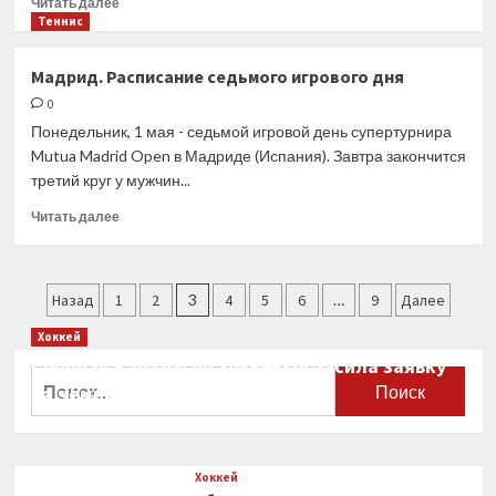
Читать далее
если
больше
Теннис
в
о
сетке
Екатерина
Мадрид. Расписание седьмого игрового дня
не
Александрова
будет
0
вышла
Надаля
в
Понедельник, 1 мая - седьмой игровой день супертурнира
1/8
Mutua Madrid Open в Мадриде (Испания). Завтра закончится
финала
третий круг у мужчин...
соревнований
в
Прочитать
Читать далее
Мадриде
больше
о
Мадрид.
Пагинация
Расписание
Назад
1
2
3
4
5
6
…
9
Далее
седьмого
записей
Хоккей
игрового
дня
Сборная Канады по хоккею огласила заявку
Найти:
на чемпионат мира
0
Хоккей