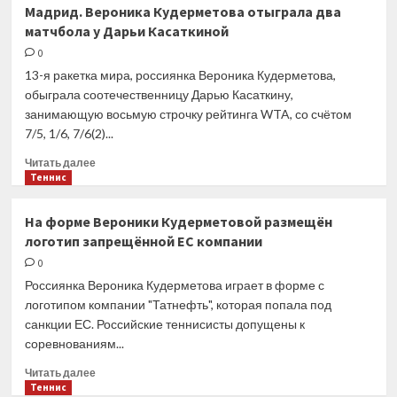
Мария
Мадрид. Вероника Кудерметова отыграла два
Саккари
матчбола у Дарьи Касаткиной
обыграла
Паулу
0
Бадосу
13-я ракетка мира, россиянка Вероника Кудерметова,
в
обыграла соотечественницу Дарью Касаткину,
1/8
занимающую восьмую строчку рейтинга WTA, со счётом
финала
7/5, 1/6, 7/6(2)...
турнира
в
Прочитать
Читать далее
Мадриде
больше
Теннис
о
Мадрид.
На форме Вероники Кудерметовой размещён
Вероника
логотип запрещённой ЕС компании
Кудерметова
отыграла
0
два
Россиянка Вероника Кудерметова играет в форме с
матчбола
логотипом компании "Татнефть", которая попала под
у
санкции ЕС. Российские теннисисты допущены к
Дарьи
соревнованиям...
Касаткиной
Прочитать
Читать далее
больше
Теннис