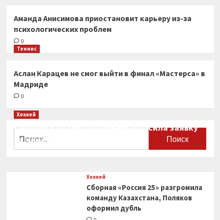
Аманда Анисимова приостановит карьеру из-за
психологических проблем
0
Теннис
Аслан Карацев не смог выйти в финал «Мастерса» в
Мадриде
0
Хоккей
Сборная Канады по хоккею огласила заявку
Найти:
на чемпионат мира
0
Хоккей
Сборная «Россия 25» разгромила
команду Казахстана, Поляков
оформил дубль