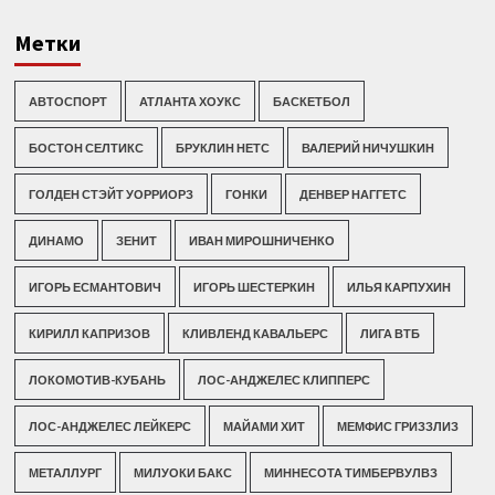
Метки
АВТОСПОРТ
АТЛАНТА ХОУКС
БАСКЕТБОЛ
БОСТОН СЕЛТИКС
БРУКЛИН НЕТС
ВАЛЕРИЙ НИЧУШКИН
ГОЛДЕН СТЭЙТ УОРРИОРЗ
ГОНКИ
ДЕНВЕР НАГГЕТС
ДИНАМО
ЗЕНИТ
ИВАН МИРОШНИЧЕНКО
ИГОРЬ ЕСМАНТОВИЧ
ИГОРЬ ШЕСТЕРКИН
ИЛЬЯ КАРПУХИН
КИРИЛЛ КАПРИЗОВ
КЛИВЛЕНД КАВАЛЬЕРС
ЛИГА ВТБ
ЛОКОМОТИВ-КУБАНЬ
ЛОС-АНДЖЕЛЕС КЛИППЕРС
ЛОС-АНДЖЕЛЕС ЛЕЙКЕРС
МАЙАМИ ХИТ
МЕМФИС ГРИЗЗЛИЗ
МЕТАЛЛУРГ
МИЛУОКИ БАКС
МИННЕСОТА ТИМБЕРВУЛВЗ