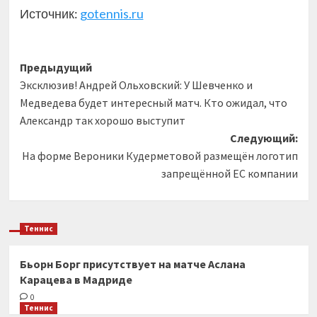
Источник:
gotennis.ru
Навигация
Предыдущий
Эксклюзив! Андрей Ольховский: У Шевченко и
записи
Медведева будет интересный матч. Кто ожидал, что
Александр так хорошо выступит
Следующий:
На форме Вероники Кудерметовой размещён логотип
запрещённой ЕС компании
Теннис
Бьорн Борг присутствует на матче Аслана
Карацева в Мадриде
0
Теннис