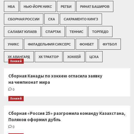
НБА
НЬЮ-ЙОРК НИКС
РЕГБИ
РИНАТ БАШИРОВ
СБОРНАЯ РОССИИ
СКА
САКРАМЕНТО КИНГЗ
САЛАВАТ ЮЛАЕВ
СПАРТАК
ТЕННИС
ТОРПЕДО
УНИКС
ФИЛАДЕЛЬФИЯ СИКСЕРС
ФОНБЕТ
ФУТБОЛ
ХК АВАНГАРД
ХК ТРАКТОР
ХОККЕЙ
ЦСКА
Хоккей
Сборная Канады по хоккею огласила заявку
на чемпионат мира
0
Хоккей
Сборная «Россия 25» разгромила команду Казахстана,
Поляков оформил дубль
0