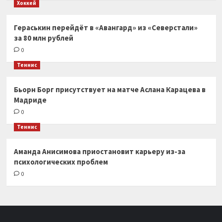
Хоккей
Гераськин перейдёт в «Авангард» из «Северстали»
за 80 млн рублей
0
Теннис
Бьорн Борг присутствует на матче Аслана Карацева в
Мадриде
0
Теннис
Аманда Анисимова приостановит карьеру из-за
психологических проблем
0