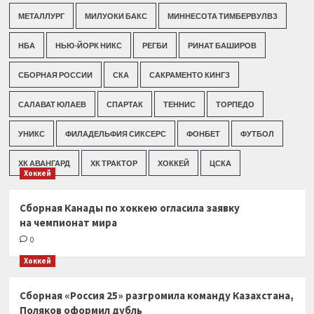
МЕТАЛЛУРГ
МИЛУОКИ БАКС
МИННЕСОТА ТИМБЕРВУЛВЗ
НБА
НЬЮ-ЙОРК НИКС
РЕГБИ
РИНАТ БАШИРОВ
СБОРНАЯ РОССИИ
СКА
САКРАМЕНТО КИНГЗ
САЛАВАТ ЮЛАЕВ
СПАРТАК
ТЕННИС
ТОРПЕДО
УНИКС
ФИЛАДЕЛЬФИЯ СИКСЕРС
ФОНБЕТ
ФУТБОЛ
ХК АВАНГАРД
ХК ТРАКТОР
ХОККЕЙ
ЦСКА
Хоккей
Сборная Канады по хоккею огласила заявку
на чемпионат мира
0
Хоккей
Сборная «Россия 25» разгромила команду Казахстана,
Поляков оформил дубль