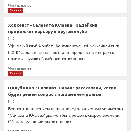
завершил
Прочитать
Читать далее
карьеру
больше
Хоккей
о
Задержки
Хоккеист «Салавата Юлаева» Кадейкин
по зарплате
продолжит карьеру в другом клубе
в «Салавате
Юлаеве»
0
достигли
Уфимский клуб Фонбет - Континентальной хоккейной лиги
почти
(КХЛ) "Салават Юлаев" не станет продлевать контракт с
трёх
одним из лучших бомбардиров команды...
месяцев
Прочитать
Читать далее
больше
Хоккей
о
Хоккеист
В клубе КХЛ «Салават Юлаев» рассказали, когда
«Салавата
будет решен вопрос с погашением долгов
Юлаева»
Кадейкин
0
продолжит
Вопрос с погашением долгов перед хоккеистами уфимского
карьеру
"Салавата Юлаева" должен быть решен в скором времени.
в другом
Об этом журналистам во вторник...
клубе
Прочитать