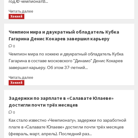
год.© чемпионатВ...
Прочитать
Читать далее
больше
Хоккей
о
«Спартак»
Чемпион мира и двукратный обладатель Кубка
подписал
Гагарина Денис Кокарев завершил карьеру
соглашение
с голкипером
0
Андреем
Чемпион мира по хоккею и двукратный обладатель Кубка
Кареевым
Гагарина в составе московского "Динамо" Денис Кокарев
завершил карьеру. Об этом 37-летний...
Прочитать
Читать далее
больше
Хоккей
о
Чемпион
Задержки по зарплате в «Салавате Юлаеве»
мира
достигли почти трёх месяцев
и двукратный
обладатель
0
Кубка
Как стало известно «Чемпионату», задержки по заработной
Гагарина
плате в «Салавате Юлаеве» достигли почти трёх месяцев
Денис
(февраль, март, апрель). Последний раз...
Кокарев