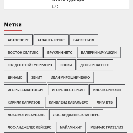
0
Метки
АВТОСПОРТ
АТЛАНТА ХОУКС
БАСКЕТБОЛ
БОСТОН СЕЛТИКС
БРУКЛИН НЕТС
ВАЛЕРИЙ НИЧУШКИН
ГОЛДЕН СТЭЙТ УОРРИОРЗ
ГОНКИ
ДЕНВЕР НАГГЕТС
ДИНАМО
ЗЕНИТ
ИВАН МИРОШНИЧЕНКО
ИГОРЬ ЕСМАНТОВИЧ
ИГОРЬ ШЕСТЕРКИН
ИЛЬЯ КАРПУХИН
КИРИЛЛ КАПРИЗОВ
КЛИВЛЕНД КАВАЛЬЕРС
ЛИГА ВТБ
ЛОКОМОТИВ-КУБАНЬ
ЛОС-АНДЖЕЛЕС КЛИППЕРС
ЛОС-АНДЖЕЛЕС ЛЕЙКЕРС
МАЙАМИ ХИТ
МЕМФИС ГРИЗЗЛИЗ