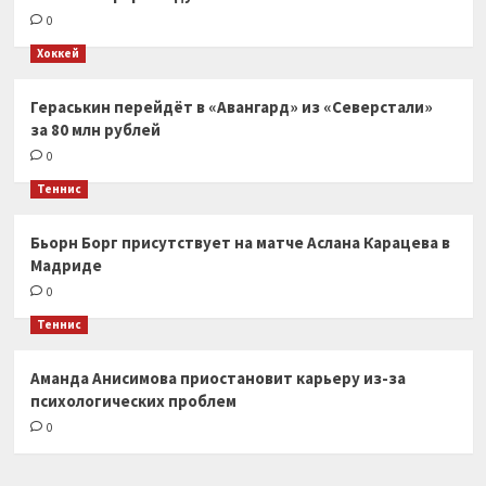
0
Хоккей
Гераськин перейдёт в «Авангард» из «Северстали»
за 80 млн рублей
0
Теннис
Бьорн Борг присутствует на матче Аслана Карацева в
Мадриде
0
Теннис
Аманда Анисимова приостановит карьеру из-за
психологических проблем
0