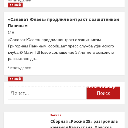
Читать далее
больше
Хоккей
о
В клубе
«Салават Юлаев» продлил контракт с защитником
КХЛ
Паниным
«Салават
Юлаев»
0
рассказали,
«Салават Юлаев» продлил контракт с защитником
когда
Григорием Паниным, сообщает пресс служба уфимского
будет
клуба.© Матч ТВНовое соглашение 37 летнего хоккеиста
решен
рассчитано до...
вопрос
с погашением
Прочитать
Читать далее
долгов
больше
о
Хоккей
«Салават
Сборная Канады по хоккею огласила заявку
Юлаев»
Найти:
на чемпионат мира
продлил
контракт
0
с защитником
Паниным
Хоккей
Сборная «Россия 25» разгромила
команду Казахстана, Поляков