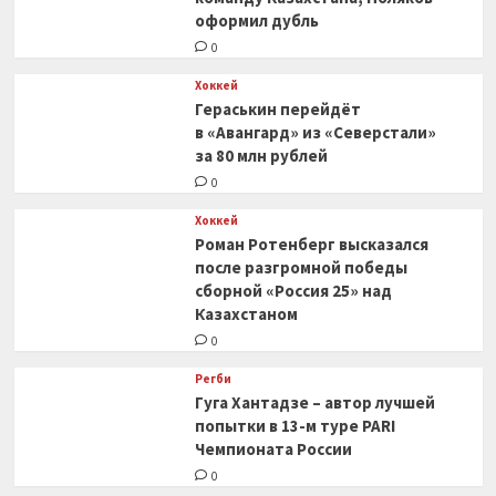
оформил дубль
0
Хоккей
Гераськин перейдёт
в «Авангард» из «Северстали»
за 80 млн рублей
0
Хоккей
Роман Ротенберг высказался
после разгромной победы
сборной «Россия 25» над
Казахстаном
0
Регби
Гуга Хантадзе – автор лучшей
попытки в 13-м туре PARI
Чемпионата России
0