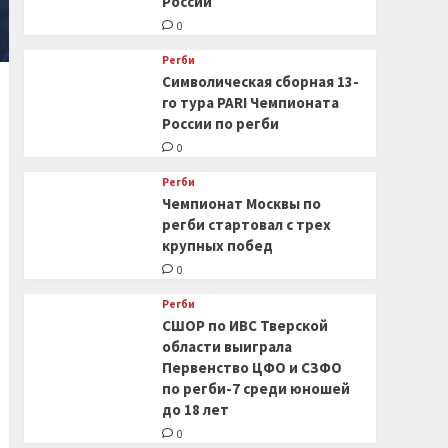
России
0
Регби
Символическая сборная 13-
го тура PARI Чемпионата
России по регби
0
Регби
Чемпионат Москвы по
регби стартовал с трех
крупных побед
0
Регби
СШОР по ИВС Тверской
области выиграла
Первенство ЦФО и СЗФО
по регби-7 среди юношей
до 18 лет
0