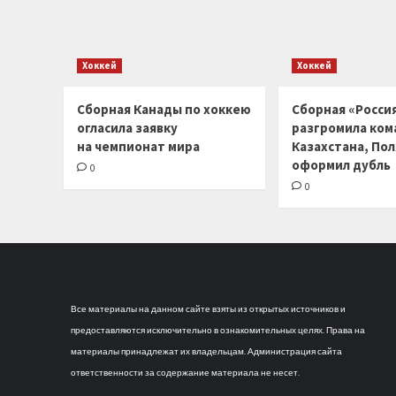
Хоккей
Хоккей
Сборная Канады по хоккею
Сборная «Россия
огласила заявку
разгромила ком
на чемпионат мира
Казахстана, По
оформил дубль
0
0
Все материалы на данном сайте взяты из открытых источников и
предоставляются исключительно в ознакомительных целях. Права на
материалы принадлежат их владельцам. Администрация сайта
ответственности за содержание материала не несет.