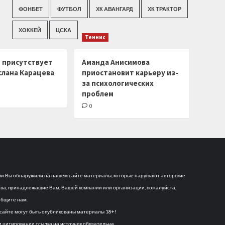
ФОНБЕТ
ФУТБОЛ
ХК АВАНГАРД
ХК ТРАКТОР
ХОККЕЙ
ЦСКА
Теннис
г присутствует
Аманда Анисимова
слана Карацева
приостановит карьеру из-
за психологических
проблем
0
и Вы обнаружили на нашем сайте материалы, которые нарушают авторские
ва, принадлежащие Вам, Вашей компании или организации, пожалуйста,
бщите нам.
сайте могут быть опубликованы материалы 18+!
 цитировании ссылка на источник обязательна.