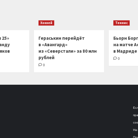
Хоккей
Теннис
 25»
Гераськин перейдёт
Бьорн Бор
анду
в «Авангард»
на матче А
ляков
из «Северстали» за 80 млн
в Мадриде
рублей
0
0
Есл
пра
соо
На 
При