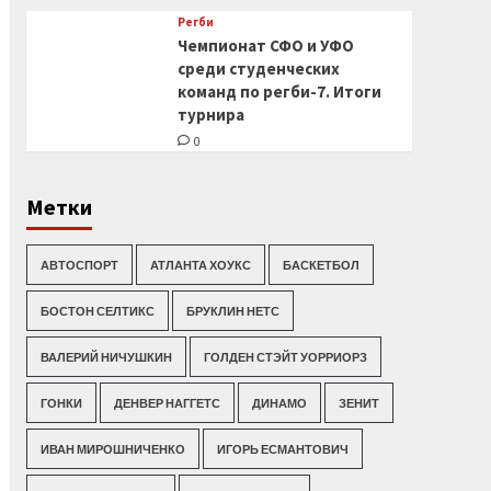
Регби
Чемпионат СФО и УФО
среди студенческих
команд по регби-7. Итоги
турнира
0
Метки
АВТОСПОРТ
АТЛАНТА ХОУКС
БАСКЕТБОЛ
БОСТОН СЕЛТИКС
БРУКЛИН НЕТС
ВАЛЕРИЙ НИЧУШКИН
ГОЛДЕН СТЭЙТ УОРРИОРЗ
ГОНКИ
ДЕНВЕР НАГГЕТС
ДИНАМО
ЗЕНИТ
ИВАН МИРОШНИЧЕНКО
ИГОРЬ ЕСМАНТОВИЧ