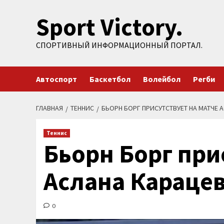
Перейти
Sport Victory.
к
содержимому
СПОРТИВНЫЙ ИНФОРМАЦИОННЫЙ ПОРТАЛ.
Автоспорт
Баскетбол
Волейбол
Регби
ГЛАВНАЯ
ТЕННИС
БЬОРН БОРГ ПРИСУТСТВУЕТ НА МАТЧЕ 
Теннис
Бьорн Борг при
Аслана Караце
0