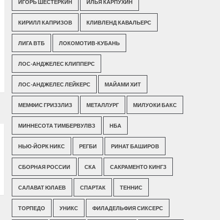
ИГОРЬ ШЕСТЕРКИН
ИЛЬЯ КАРПУХИН
КИРИЛЛ КАПРИЗОВ
КЛИВЛЕНД КАВАЛЬЕРС
ЛИГА ВТБ
ЛОКОМОТИВ-КУБАНЬ
ЛОС-АНДЖЕЛЕС КЛИППЕРС
ЛОС-АНДЖЕЛЕС ЛЕЙКЕРС
МАЙАМИ ХИТ
МЕМФИС ГРИЗЗЛИЗ
МЕТАЛЛУРГ
МИЛУОКИ БАКС
МИННЕСОТА ТИМБЕРВУЛВЗ
НБА
НЬЮ-ЙОРК НИКС
РЕГБИ
РИНАТ БАШИРОВ
СБОРНАЯ РОССИИ
СКА
САКРАМЕНТО КИНГЗ
САЛАВАТ ЮЛАЕВ
СПАРТАК
ТЕННИС
ТОРПЕДО
УНИКС
ФИЛАДЕЛЬФИЯ СИКСЕРС