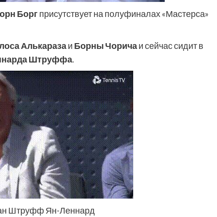
орн Борг
присутствует на полуфиналах «Мастерса»
лоса Алькараза
и
Борны Чорича
и сейчас сидит в
ннарда Штруффа
.
лан Штруфф Ян-Леннард