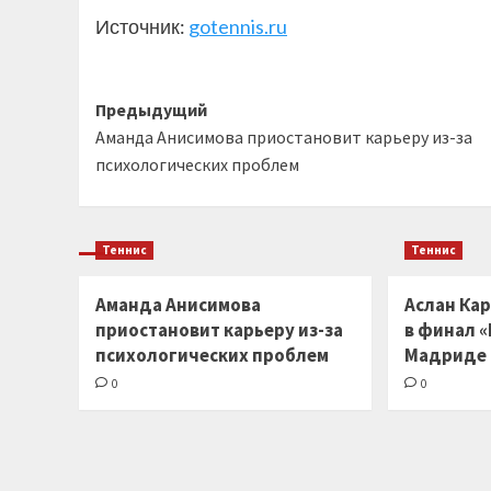
Источник:
gotennis.ru
Навигация
Предыдущий
Аманда Анисимова приостановит карьеру из-за
записи
психологических проблем
Теннис
Теннис
Аманда Анисимова
Аслан Кар
приостановит карьеру из-за
в финал «
психологических проблем
Мадриде
0
0