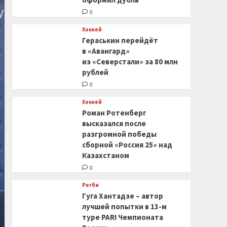
0
Хоккей
Гераськин перейдёт
в «Авангард»
из «Северстали» за 80 млн
рублей
0
Хоккей
Роман Ротенберг
высказался после
разгромной победы
сборной «Россия 25» над
Казахстаном
0
Регби
Гуга Хантадзе – автор
лучшей попытки в 13-м
туре PARI Чемпионата