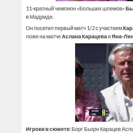
11-кратный чемпион «Больших шлемов»
Бь
в Мадриде.
Он посетил первый матч 1/2 с участием
Кар
ложе на матче
Аслана Карацева
и
Яна-Ле
Игроки в сюжете:
Борг Бьорн Карацев Ас