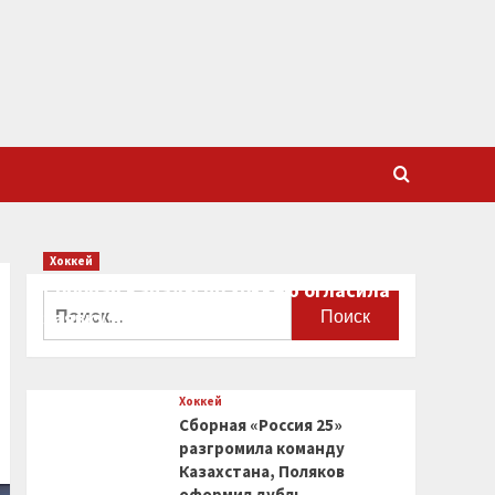
Хоккей
Сборная Канады по хоккею огласила
Найти:
заявку на чемпионат мира
0
Хоккей
Сборная «Россия 25»
разгромила команду
Казахстана, Поляков
оформил дубль