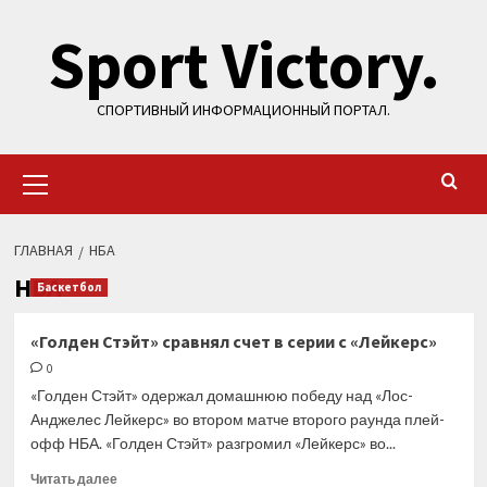
Перейти
Sport Victory.
к
содержимому
СПОРТИВНЫЙ ИНФОРМАЦИОННЫЙ ПОРТАЛ.
Основное
меню
ГЛАВНАЯ
НБА
НБА
Баскетбол
«Голден Стэйт» сравнял счет в серии с «Лейкерс»
0
«Голден Стэйт» одержал домашнюю победу над «Лос-
Анджелес Лейкерс» во втором матче второго раунда плей-
офф НБА. «Голден Стэйт» разгромил «Лейкерс» во...
Прочитать
Читать далее