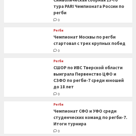
тура PARI Чемпионата России по
регби
0
Регби
Чемпионат Москвы по регби
стартовал с трех крупных побед
0
Регби
СШОР по ИВС Тверской области
выиграла Первенство ЦФО и
СЗФО по регби-7 среди юношей
до 18 лет
0
Регби
Чемпионат СФО и УФО среди
студенческих команд по регби-7.
Итоги турнира
0