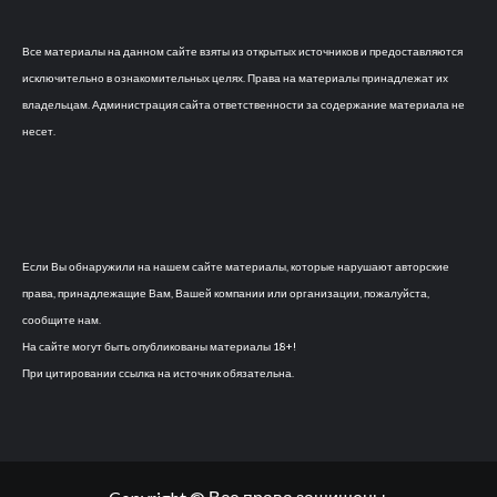
Все материалы на данном сайте взяты из открытых источников и предоставляются
исключительно в ознакомительных целях. Права на материалы принадлежат их
владельцам. Администрация сайта ответственности за содержание материала не
несет.
Если Вы обнаружили на нашем сайте материалы, которые нарушают авторские
права, принадлежащие Вам, Вашей компании или организации, пожалуйста,
сообщите нам.
На сайте могут быть опубликованы материалы 18+!
При цитировании ссылка на источник обязательна.