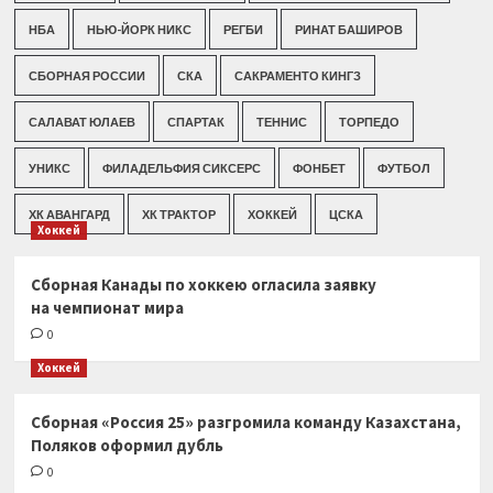
НБА
НЬЮ-ЙОРК НИКС
РЕГБИ
РИНАТ БАШИРОВ
СБОРНАЯ РОССИИ
СКА
САКРАМЕНТО КИНГЗ
САЛАВАТ ЮЛАЕВ
СПАРТАК
ТЕННИС
ТОРПЕДО
УНИКС
ФИЛАДЕЛЬФИЯ СИКСЕРС
ФОНБЕТ
ФУТБОЛ
ХК АВАНГАРД
ХК ТРАКТОР
ХОККЕЙ
ЦСКА
Хоккей
Сборная Канады по хоккею огласила заявку
на чемпионат мира
0
Хоккей
Сборная «Россия 25» разгромила команду Казахстана,
Поляков оформил дубль
0