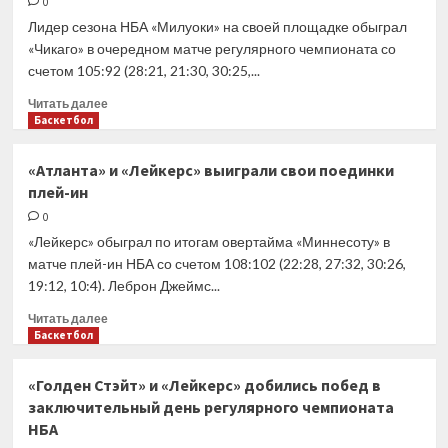
0
Лидер сезона НБА «Милуоки» на своей площадке обыграл
«Чикаго» в очередном матче регулярного чемпионата со
счетом 105:92 (28:21, 21:30, 30:25,...
Прочитать
Читать далее
больше
Баскетбол
о
«Милуоки»
«Атланта» и «Лейкерс» выиграли свои поединки
обыграл
плей-ин
«Чикаго»,
«Лейкерс»
0
проиграли
«Лейкерс» обыграл по итогам овертайма «Миннесоту» в
«Клипперс»
матче плей-ин НБА со счетом 108:102 (22:28, 27:32, 30:26,
19:12, 10:4). Леброн Джеймс...
Прочитать
Читать далее
больше
Баскетбол
о
«Атланта»
«Голден Стэйт» и «Лейкерс» добились побед в
и
заключительный день регулярного чемпионата
«Лейкерс»
НБА
выиграли