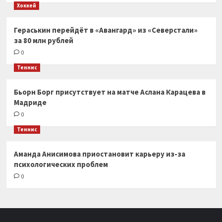
Хоккей
Гераськин перейдёт в «Авангард» из «Северстали»
за 80 млн рублей
0
Теннис
Бьорн Борг присутствует на матче Аслана Карацева в
Мадриде
0
Теннис
Аманда Анисимова приостановит карьеру из-за
психологических проблем
0