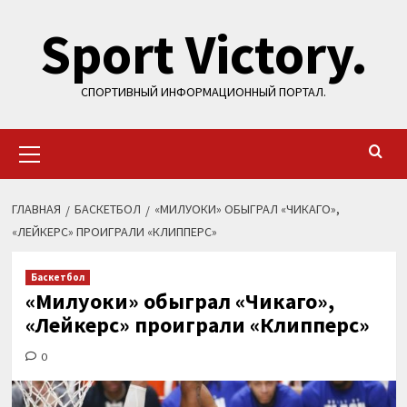
Перейти
Sport Victory.
к
содержимому
СПОРТИВНЫЙ ИНФОРМАЦИОННЫЙ ПОРТАЛ.
Основное
меню
ГЛАВНАЯ
БАСКЕТБОЛ
«МИЛУОКИ» ОБЫГРАЛ «ЧИКАГО»,
«ЛЕЙКЕРС» ПРОИГРАЛИ «КЛИППЕРС»
Баскетбол
«Милуоки» обыграл «Чикаго»,
«Лейкерс» проиграли «Клипперс»
0