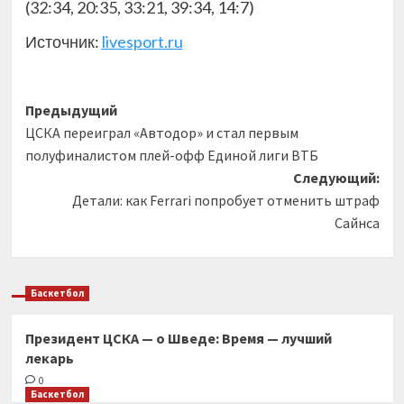
(32:34, 20:35, 33:21, 39:34, 14:7)
Источник:
livesport.ru
Навигация
Предыдущий
ЦСКА переиграл «Автодор» и стал первым
записи
полуфиналистом плей-офф Единой лиги ВТБ
Следующий:
Детали: как Ferrari попробует отменить штраф
Сайнса
Баскетбол
Президент ЦСКА — о Шведе: Время — лучший
лекарь
0
Баскетбол