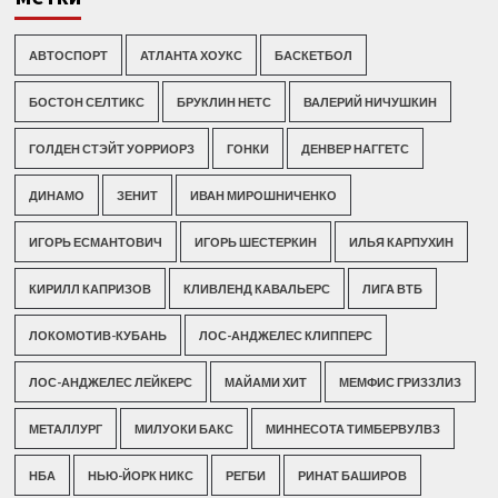
АВТОСПОРТ
АТЛАНТА ХОУКС
БАСКЕТБОЛ
БОСТОН СЕЛТИКС
БРУКЛИН НЕТС
ВАЛЕРИЙ НИЧУШКИН
ГОЛДЕН СТЭЙТ УОРРИОРЗ
ГОНКИ
ДЕНВЕР НАГГЕТС
ДИНАМО
ЗЕНИТ
ИВАН МИРОШНИЧЕНКО
ИГОРЬ ЕСМАНТОВИЧ
ИГОРЬ ШЕСТЕРКИН
ИЛЬЯ КАРПУХИН
КИРИЛЛ КАПРИЗОВ
КЛИВЛЕНД КАВАЛЬЕРС
ЛИГА ВТБ
ЛОКОМОТИВ-КУБАНЬ
ЛОС-АНДЖЕЛЕС КЛИППЕРС
ЛОС-АНДЖЕЛЕС ЛЕЙКЕРС
МАЙАМИ ХИТ
МЕМФИС ГРИЗЗЛИЗ
МЕТАЛЛУРГ
МИЛУОКИ БАКС
МИННЕСОТА ТИМБЕРВУЛВЗ
НБА
НЬЮ-ЙОРК НИКС
РЕГБИ
РИНАТ БАШИРОВ