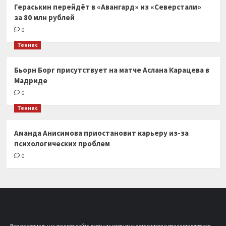
Гераськин перейдёт в «Авангард» из «Северстали»
за 80 млн рублей
0
Теннис
Бьорн Борг присутствует на матче Аслана Карацева в
Мадриде
0
Теннис
Аманда Анисимова приостановит карьеру из-за
психологических проблем
0
Все материалы на данном сайте взяты из открытых источников и предоставляются