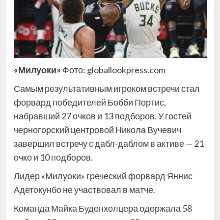
«Милуоки»
Фото: globallookpress.com
Самым результативным игроком встречи стал
форвард победителей Бобби Портис,
набравший 27 очков и 13 подборов. У гостей
черногорский центровой Никола Вучевич
завершил встречу с дабл-даблом в активе — 21
очко и 10 подборов.
Лидер «Милуоки» греческий форвард Яннис
Адетокунбо не участвовал в матче.
Команда Майка Буденхолцера одержала 58