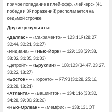
прямое попадание в плей-офф. «Лейкерс» (41
победа и 39 поражений) располагается на
седьмой строчке.
Другие результаты:
«Даллас»
— «Сакраменто» — 123:119 (28:27,
32:44, 32:21, 31:27)
«Индиана» —
«Нью-Йорк»
— 129:138 (29:38,
38:32, 31:35, 31:33)
«Детройт» —
«Бруклин»
— 108:123 (34:47, 23:27,
33:22, 18:27)
«Бостон»
— «Торонто» — 97:93 (31:28, 25:16,
23:28, 18:21)
«Атланта»
— «Вашингтон» — 134:116 (33:32,
34:28, 39:30, 28:26)
«Нью-Орлеан»
— «Мемфис» — 138:131 OT