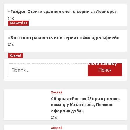
«Голден Стэйт» сравнял счет в серии с «Лейкерс»
0
Баскетбол
«Бостон» сравнял счет в серии с «Филадельфией»
0
Хоккей
Сборная Канады по хоккею огласила заявку
Найти:
на чемпионат мира
0
Хоккей
Сборная «Россия 25» разгромила
команду Казахстана, Поляков
оформил дубль
0
Хоккей