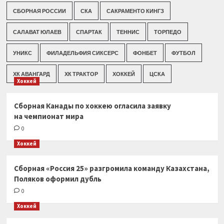
СБОРНАЯ РОССИИ
СКА
САКРАМЕНТО КИНГЗ
САЛАВАТ ЮЛАЕВ
СПАРТАК
ТЕННИС
ТОРПЕДО
УНИКС
ФИЛАДЕЛЬФИЯ СИКСЕРС
ФОНБЕТ
ФУТБОЛ
ХК АВАНГАРД
ХК ТРАКТОР
ХОККЕЙ
ЦСКА
Хоккей
Сборная Канады по хоккею огласила заявку
на чемпионат мира
0
Хоккей
Сборная «Россия 25» разгромила команду Казахстана,
Поляков оформил дубль
0
Хоккей