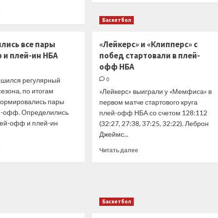
Стэйт»
о
Прочитать
е
«Атланта»
больше
Баскетбол
и
о
«Лейкерс»
52
лись все пары
«Лейкерс» и «Клипперс» с
выиграли
очка
свои
 и плей-ин НБА
побед стартовали в плей-
Эмбиида
поединки
офф НБА
помогли
плей-
«Филадельфии»
ршился регулярный
0
ин
обыграть
езона, по итогам
«Лейкерс» выиграли у «Мемфиса» в
«Бостон»,
формировались пары
первом матче стартового круга
«Юта»
й-офф. Определились
уступила
плей-офф НБА со счетом 128:112
«Лейкерс»
лей-офф и плей-ин
(32:27, 27:38, 37:25, 32:22). Леброн
Джеймс...
Прочитать
Прочитать
е
Читать далее
больше
больше
о
о
Определились
«Лейкерс»
все
и
пары
«Клипперс»
Баскетбол
плей-
с
офф
побед