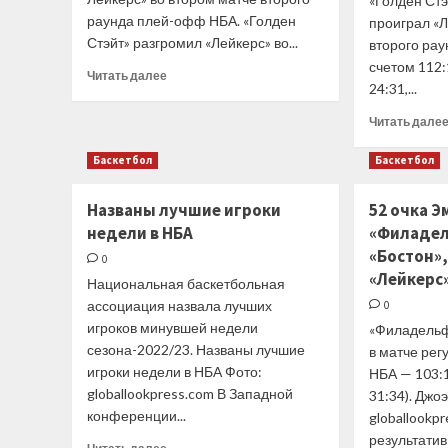
«Голден Стэ
раунда плей-офф НБА. «Голден
проиграл «Л
Стэйт» разгромил «Лейкерс» во...
второго ра
счетом 112:1
Прочитать
Читать далее
24:31,...
больше
о
Читать дале
«Голден
Стэйт»
Баскетбол
Баскетбол
сравнял
счет
в
Названы лучшие игроки
52 очка 
серии
недели в НБА
«Филадел
с
«Бостон»,
0
«Лейкерс»
«Лейкерс
Национальная баскетбольная
ассоциация назвала лучших
0
игроков минувшей недели
«Филадельф
сезона-2022/23. Названы лучшие
в матче ре
игроки недели в НБА Фото:
НБА — 103:10
globallookpress.com В Западной
31:34). Джо
конференции...
globallookp
результатив
Прочитать