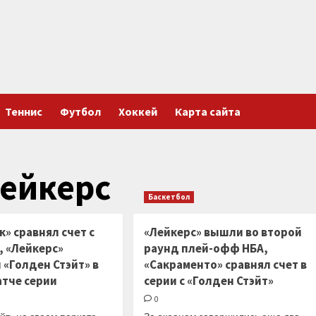
Теннис
Футбол
Хоккей
Карта сайта
ейкерс
Баскетбол
» сравнял счет с
«Лейкерс» вышли во второй
, «Лейкерс»
раунд плей-офф НБА,
 «Голден Стэйт» в
«Сакраменто» сравнял счет в
атче серии
серии с «Голден Стэйт»
0