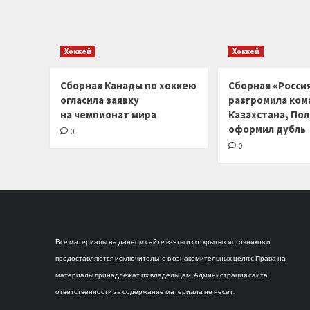
Хоккей
Хоккей
Сборная Канады по хоккею
Сборная «Россия
огласила заявку
разгромила ком
на чемпионат мира
Казахстана, По
оформил дубль
0
0
Все материалы на данном сайте взяты из открытых источников и
предоставляются исключительно в ознакомительных целях. Права на
материалы принадлежат их владельцам. Администрация сайта
ответственности за содержание материала не несет.