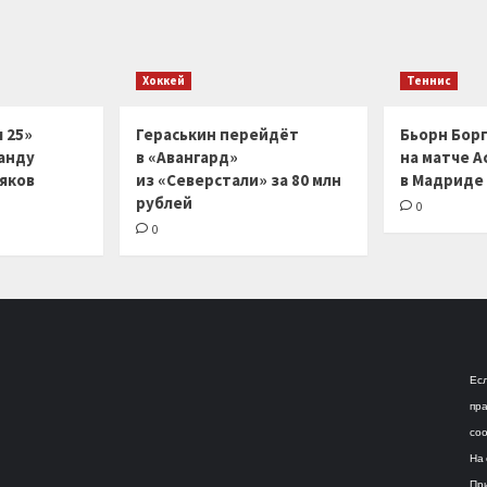
Хоккей
Теннис
 25»
Гераськин перейдёт
Бьорн Бор
анду
в «Авангард»
на матче А
ляков
из «Северстали» за 80 млн
в Мадриде
рублей
0
0
Есл
пра
соо
На 
При