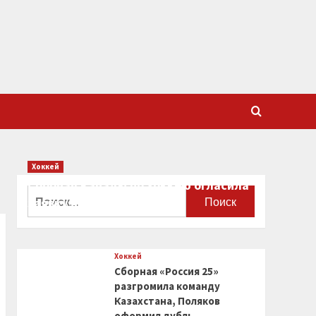
Хоккей
Сборная Канады по хоккею огласила
Найти:
заявку на чемпионат мира
0
Хоккей
Сборная «Россия 25»
разгромила команду
Казахстана, Поляков
оформил дубль