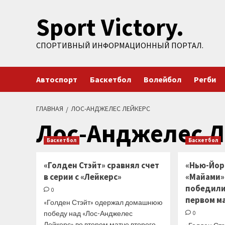
Перейти
Sport Victory.
к
содержимому
СПОРТИВНЫЙ ИНФОРМАЦИОННЫЙ ПОРТАЛ.
Автоспорт
Баскетбол
Волейбол
Регби
ГЛАВНАЯ
ЛОС-АНДЖЕЛЕС ЛЕЙКЕРС
Лос-Анджелес Л
Баскетбол
Баскетбол
«Голден Стэйт» сравнял счет
«Нью-Йорк
в серии с «Лейкерс»
«Майами»
победили
0
первом м
«Голден Стэйт» одержал домашнюю
победу над «Лос-Анджелес
0
Лейкерс» во втором матче второго