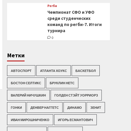
Регби
Чемпионат СФО и УФО
среди студенческих
команд по регби-7. Итоги
турнира
0
Метки
АВТОСПОРТ
АТЛАНТА ХОУКС
БАСКЕТБОЛ
БОСТОН СЕЛТИКС
БРУКЛИН НЕТС
ВАЛЕРИЙ НИЧУШКИН
ГОЛДЕН СТЭЙТ УОРРИОРЗ
ГОНКИ
ДЕНВЕР НАГГЕТС
ДИНАМО
ЗЕНИТ
ИВАН МИРОШНИЧЕНКО
ИГОРЬ ЕСМАНТОВИЧ