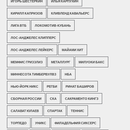
ИГОРЬ ШЕСТЕРКИН
ИЛЬЯ КАРПУХИН
КИРИЛЛ КАПРИЗОВ
КЛИВЛЕНД КАВАЛЬЕРС
ЛИГА ВТБ
ЛОКОМОТИВ-КУБАНЬ
ЛОС-АНДЖЕЛЕС КЛИППЕРС
ЛОС-АНДЖЕЛЕС ЛЕЙКЕРС
МАЙАМИ ХИТ
МЕМФИС ГРИЗЗЛИЗ
МЕТАЛЛУРГ
МИЛУОКИ БАКС
МИННЕСОТА ТИМБЕРВУЛВЗ
НБА
НЬЮ-ЙОРК НИКС
РЕГБИ
РИНАТ БАШИРОВ
СБОРНАЯ РОССИИ
СКА
САКРАМЕНТО КИНГЗ
САЛАВАТ ЮЛАЕВ
СПАРТАК
ТЕННИС
ТОРПЕДО
УНИКС
ФИЛАДЕЛЬФИЯ СИКСЕРС