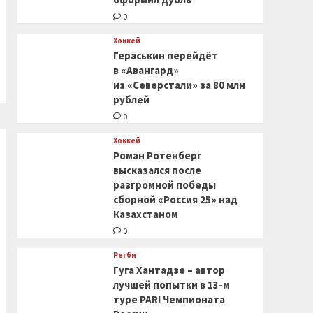
0
Хоккей
Гераськин перейдёт
в «Авангард»
из «Северстали» за 80 млн
рублей
0
Хоккей
Роман Ротенберг
высказался после
разгромной победы
сборной «Россия 25» над
Казахстаном
0
Регби
Гуга Хантадзе – автор
лучшей попытки в 13-м
туре PARI Чемпионата