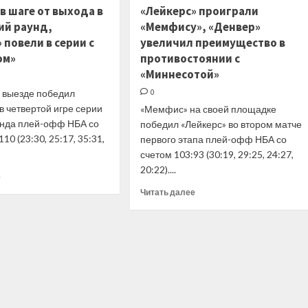
и
стартовали
в шаге от выхода в
«Лейкерс» проиграли
плей-
в
й раунд,
«Мемфису», «Денвер»
ин
плей-
 повели в серии с
увеличил преимущество в
НБА
офф
ом»
противостоянии с
НБА
«Миннесотой»
а выезде победил
0
в четвертой игре серии
«Мемфис» на своей площадке
унда плей-офф НБА со
победил «Лейкерс» во втором матче
10 (23:30, 25:17, 35:31,
первого этапа плей-офф НБА со
счетом 103:93 (30:19, 29:25, 24:27,
20:22)....
Прочитать
е
больше
Прочитать
Читать далее
о
больше
«Финикс»
о
в
«Лейкерс»
шаге
проиграли
от
«Мемфису»,
выхода
«Денвер»
в
увеличил
следующий
преимущество
раунд,
в