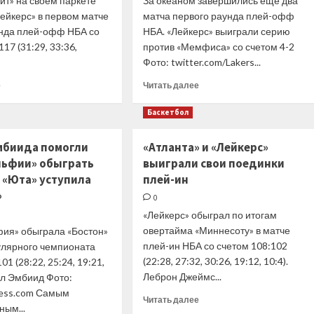
йт» на своем паркете
За океаном завершились еще два
ейкерс» в первом матче
матча первого раунда плей-офф
унда плей-офф НБА со
НБА. «Лейкерс» выиграли серию
17 (31:29, 33:36,
против «Мемфиса» со счетом 4-2
Фото: twitter.com/Lakers...
Прочитать
Прочитать
е
Читать далее
больше
больше
о
о
Баскетбол
«Нью-
«Лейкерс»
Йорк»
вышли
Эмбиида помогли
«Атланта» и «Лейкерс»
сравнял
во
ьфии» обыграть
выиграли свои поединки
счет
второй
с
раунд
 «Юта» уступила
плей-ин
«Майами»,
плей-
»
0
«Лейкерс»
офф
«Лейкерс» обыграл по итогам
победили
НБА,
«Голден
овертайма «Миннесоту» в матче
«Сакраменто»
ия» обыграла «Бостон»
Стэйт»
сравнял
плей-ин НБА со счетом 108:102
гулярного чемпионата
в
счет
(22:28, 27:32, 30:26, 19:12, 10:4).
1 (28:22, 25:24, 19:21,
первом
в
Леброн Джеймс...
эл Эмбиид Фото:
матче
серии
ress.com Самым
серии
с
Прочитать
Читать далее
ным...
«Голден
больше