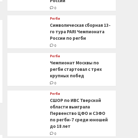
России
0
Регби
Символическая сборная 13-
го тура PARI Чемпионата
России по регби
0
Регби
Чемпионат Москвы по
регби стартовал с трех
крупных побед
0
Регби
СШОР по ИВС Тверской
области выиграла
Первенство ЦФО и СЗФО
по регби-7 среди юношей
до 18 лет
0