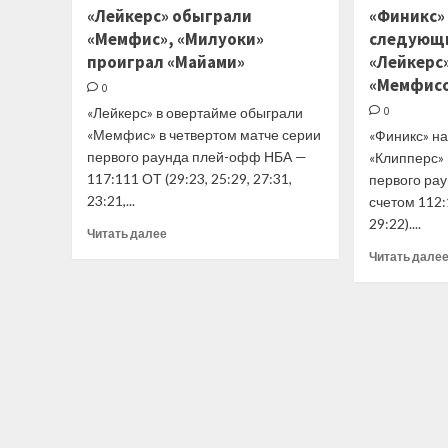
Стэйт»
«Лейкерс» обыграли
«Финикс» 
и
«Мемфис», «Милуоки»
следующи
«Лейкерс»
добились
проиграл «Майами»
«Лейкерс»
побед
«Мемфис
0
в
«Лейкерс» в овертайме обыграли
0
заключительный
«Мемфис» в четвертом матче серии
день
«Финикс» н
регулярного
первого раунда плей-офф НБА —
«Клипперс» 
чемпионата
117:111 ОТ (29:23, 25:29, 27:31,
первого ра
НБА
23:21,...
счетом 112:1
29:22)....
Прочитать
Читать далее
больше
Читать дале
о
«Лейкерс»
обыграли
«Мемфис»,
«Милуоки»
проиграл
«Майами»