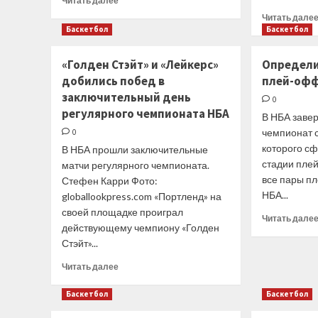
Читать далее
больше
Читать дале
о
Баскетбол
Баскетбол
Названы
лучшие
«Голден Стэйт» и «Лейкерс»
Определи
игроки
добились побед в
плей-офф
недели
в
заключительный день
0
НБА
регулярного чемпионата НБА
В НБА заве
чемпионат с
0
которого с
В НБА прошли заключительные
стадии пле
матчи регулярного чемпионата.
все пары п
Стефен Карри Фото:
НБА...
globallookpress.com «Портленд» на
своей площадке проиграл
Читать дале
действующему чемпиону «Голден
Стэйт»...
Прочитать
Читать далее
больше
о
Баскетбол
Баскетбол
«Голден