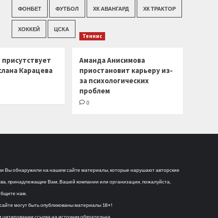
ФОНБЕТ
ФУТБОЛ
ХК АВАНГАРД
ХК ТРАКТОР
ХОККЕЙ
ЦСКА
Теннис
г присутствует
Аманда Анисимова
слана Карацева
приостановит карьеру из-
за психологических
проблем
0
и Вы обнаружили на нашем сайте материалы, которые нарушают авторские
ва, принадлежащие Вам, Вашей компании или организации, пожалуйста,
бщите нам.
сайте могут быть опубликованы материалы 18+!
 цитировании ссылка на источник обязательна.