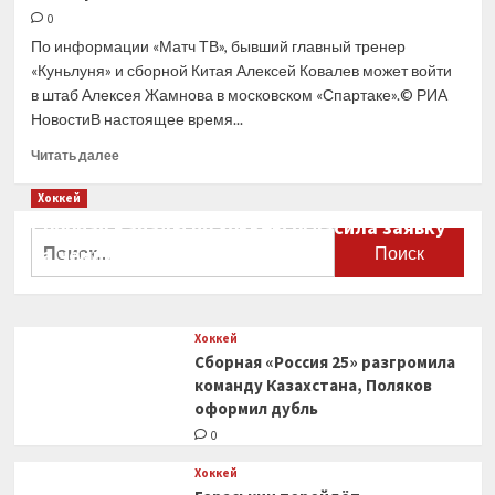
признал
0
неудовлетворительным
По информации «Матч ТВ», бывший главный тренер
выступление
«Куньлуня» и сборной Китая Алексей Ковалев может войти
команды
в штаб Алексея Жамнова в московском «Спартаке».© РИА
в КХЛ
НовостиВ настоящее время...
Прочитать
Читать далее
больше
о
Хоккей
Ковалев
Сборная Канады по хоккею огласила заявку
может
Найти:
на чемпионат мира
войти
в штаб
0
Жамнова
в «Спартаке»
Хоккей
Сборная «Россия 25» разгромила
команду Казахстана, Поляков
оформил дубль
0
Хоккей