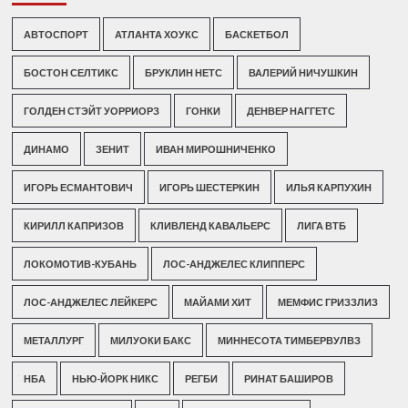
АВТОСПОРТ
АТЛАНТА ХОУКС
БАСКЕТБОЛ
БОСТОН СЕЛТИКС
БРУКЛИН НЕТС
ВАЛЕРИЙ НИЧУШКИН
ГОЛДЕН СТЭЙТ УОРРИОРЗ
ГОНКИ
ДЕНВЕР НАГГЕТС
ДИНАМО
ЗЕНИТ
ИВАН МИРОШНИЧЕНКО
ИГОРЬ ЕСМАНТОВИЧ
ИГОРЬ ШЕСТЕРКИН
ИЛЬЯ КАРПУХИН
КИРИЛЛ КАПРИЗОВ
КЛИВЛЕНД КАВАЛЬЕРС
ЛИГА ВТБ
ЛОКОМОТИВ-КУБАНЬ
ЛОС-АНДЖЕЛЕС КЛИППЕРС
ЛОС-АНДЖЕЛЕС ЛЕЙКЕРС
МАЙАМИ ХИТ
МЕМФИС ГРИЗЗЛИЗ
МЕТАЛЛУРГ
МИЛУОКИ БАКС
МИННЕСОТА ТИМБЕРВУЛВЗ
НБА
НЬЮ-ЙОРК НИКС
РЕГБИ
РИНАТ БАШИРОВ