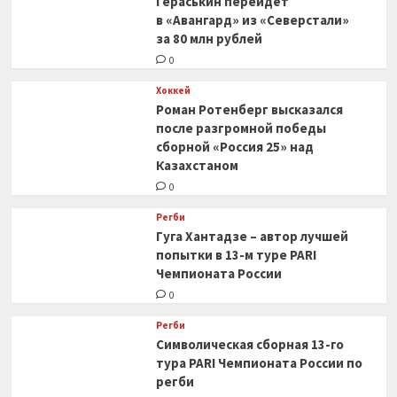
Гераськин перейдёт
в «Авангард» из «Северстали»
за 80 млн рублей
0
Хоккей
Роман Ротенберг высказался
после разгромной победы
сборной «Россия 25» над
Казахстаном
0
Регби
Гуга Хантадзе – автор лучшей
попытки в 13-м туре PARI
Чемпионата России
0
Регби
Символическая сборная 13-го
тура PARI Чемпионата России по
регби