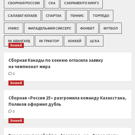
СБОРНАЯ РОССИИ
СКА
САКРАМЕНТО КИНГЗ
САЛАВАТ ЮЛАЕВ
СПАРТАК
ТЕННИС
ТОРПЕДО
УНИКС
ФИЛАДЕЛЬФИЯ СИКСЕРС
ФОНБЕТ
ФУТБОЛ
ХК АВАНГАРД
ХК ТРАКТОР
ХОККЕЙ
ЦСКА
Хоккей
Сборная Канады по хоккею огласила заявку
на чемпионат мира
0
Хоккей
Сборная «Россия 25» разгромила команду Казахстана,
Поляков оформил дубль
0
Хоккей