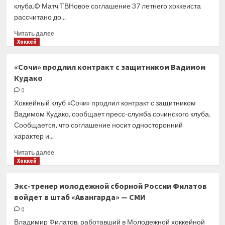
клуба.© Матч ТВНовое соглашение 37 летнего хоккеиста
матч
рассчитано до...
против
ЦСКА
Прочитать
Читать далее
в финале
больше
Хоккей
КХЛ
о
«Салават
«Сочи» продлил контракт с защитником Вадимом
Юлаев»
Кудако
продлил
контракт
0
с защитником
Хоккейный клуб «Сочи» продлил контракт с защитником
Паниным
Вадимом Кудако, сообщает пресс-служба сочинского клуба.
Сообщается, что соглашение носит односторонний
характер и...
Прочитать
Читать далее
больше
Хоккей
о
«Сочи»
Экс-тренер молодежной сборной России Филатов
продлил
войдет в штаб «Авангарда» — СМИ
контракт
с защитником
0
Вадимом
Владимир Филатов, работавший в Молодежной хоккейной