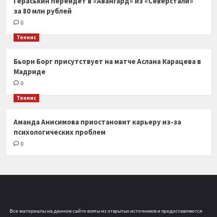
Гераськин перейдёт в «Авангард» из «Северстали»
за 80 млн рублей
0
Теннис
Бьорн Борг присутствует на матче Аслана Карацева в
Мадриде
0
Теннис
Аманда Анисимова приостановит карьеру из-за
психологических проблем
0
Все материалы на данном сайте взяты из открытых источников и предоставляются