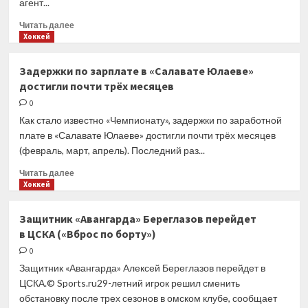
агент...
Прочитать
Читать далее
больше
Хоккей
о
Хоккеист
Задержки по зарплате в «Салавате Юлаеве»
«Спартака»
достигли почти трёх месяцев
Чибриков
подписал
0
контракт
Как стало известно «Чемпионату», задержки по заработной
с «Виннипегом»
плате в «Салавате Юлаеве» достигли почти трёх месяцев
(февраль, март, апрель). Последний раз...
Прочитать
Читать далее
больше
Хоккей
о
Задержки
Защитник «Авангарда» Береглазов перейдет
по зарплате
в ЦСКА («Вброс по борту»)
в «Салавате
Юлаеве»
0
достигли
Защитник «Авангарда» Алексей Береглазов перейдет в
почти
ЦСКА.© Sports.ru29-летний игрок решил сменить
трёх
обстановку после трех сезонов в омском клубе, сообщает
месяцев