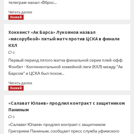
телеграм-канал «Вброс...
Прочитать
Читать далее
больше
Хоккей
о
Защитник
Хоккеист «Ак Барса» Лукоянов назвал
«Авангарда»
«мясорубкой» пятый матч против ЦСКА в финале
Береглазов
КХЛ
перейдет
в ЦСКА
0
(«Вброс
Первый период пятого матча финальной серии плей-офф
по борту»)
Фонбет - Континентальной хоккейной лиги (КХЛ) между "Ак
Барсом" и ЦСКА был похож...
Прочитать
Читать далее
больше
Хоккей
о
Хоккеист
«Салават Юлаев» продлил контракт с защитником
«Ак
Паниным
Барса»
Лукоянов
0
назвал
«Салават Юлаев» продлил контракт с защитником
«мясорубкой»
Григорием Паниным, сообщает пресс служба уфимского
пятый