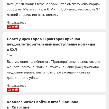
Кудако
лиге (МХЛ), войдет в тренерский штаб омского «Авангарда»,
сообщает Metaratings.ru.© Матч ТВВ нынешнем сезоне 37
летний специалист возглавлял...
Прочитать
Читать далее
больше
Хоккей
о
Экс-
Совет директоров «Трактора» признал
тренер
неудовлетворительным выступление команды
молодежной
в КХЛ
сборной
России
0
Филатов
Выступление челябинского "Трактора" в нынешнем сезоне
войдет
Фонбет - Континентальной хоккейной лиги (КХЛ) признано
в штаб
неудовлетворительным по итогам заседания совета
«Авангарда»
директоров клуба....
— СМИ
Прочитать
Читать далее
больше
Хоккей
о
Совет
Ковалев может войти в штаб Жамнова
директоров
в «Спартаке»
«Трактора»