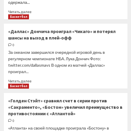
одержала...
Прочитать
Читать далее
больше
Баскетбол
о
«Филадельфия»
«Даллас» Дончича проиграл «Чикаго» и потерял
разгромила
шансы на выход в плей-офф
«Бруклин»
в
0
первом
За океаном завершился очередной игровой день в
матче
регулярном чемпионате НБА. Лука Дончич Фото:
плей-
twitter.com/dallasmavs В одном из матчей «Даллас»
офф,
проиграл...
«Голден
Стэйт»
Прочитать
Читать далее
уступил
больше
Баскетбол
«Сакраменто»
о
«Даллас»
«Голден Стэйт» сравнял счет в серии против
Дончича
«Сакраменто», «Бостон» увеличил преимущество в
проиграл
противостоянии с «Атлантой»
«Чикаго»
и
0
потерял
«Атланта» на своей площадке проиграла «Бостону» в
шансы