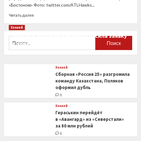
«Финикс»
«Бостоном» Фото: twitter.com/ATLHawks...
сравняли
счет
Прочитать
Читать далее
в
больше
серии
о
Хоккей
с
«Атланта»
Сборная Канады по хоккею огласила заявку
«Клипперс»
размочила
Найти:
на чемпионат мира
счет
в
0
серии
с
Хоккей
«Бостоном»,
Сборная «Россия 25» разгромила
«Нью-
Йорк»
команду Казахстана, Поляков
разгромил
оформил дубль
«Кливленд»
0
Хоккей
Гераськин перейдёт
в «Авангард» из «Северстали»
за 80 млн рублей
0