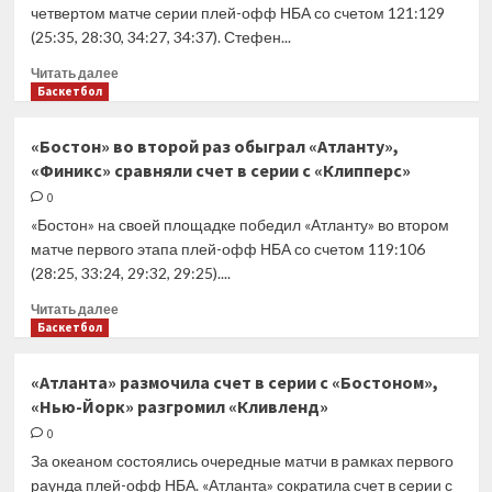
четвертом матче серии плей-офф НБА со счетом 121:129
на
(25:35, 28:30, 34:27, 34:37). Стефен...
выход
в
Прочитать
Читать далее
плей-
больше
Баскетбол
офф
о
«Голден
«Бостон» во второй раз обыграл «Атланту»,
Стэйт»
«Финикс» сравняли счет в серии с «Клипперс»
сравнял
счет
0
в
«Бостон» на своей площадке победил «Атланту» во втором
серии
матче первого этапа плей-офф НБА со счетом 119:106
против
(28:25, 33:24, 29:32, 29:25)....
«Сакраменто»,
«Бостон»
Прочитать
Читать далее
увеличил
больше
Баскетбол
преимущество
о
в
«Бостон»
«Атланта» размочила счет в серии с «Бостоном»,
противостоянии
во
«Нью-Йорк» разгромил «Кливленд»
с
второй
«Атлантой»
раз
0
обыграл
За океаном состоялись очередные матчи в рамках первого
«Атланту»,
раунда плей-офф НБА. «Атланта» сократила счет в серии с