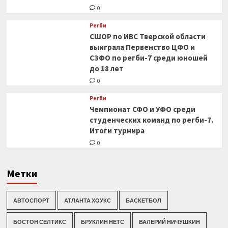
0
Регби
СШОР по ИВС Тверской области
выиграла Первенство ЦФО и
СЗФО по регби-7 среди юношей
до 18 лет
0
Регби
Чемпионат СФО и УФО среди
студенческих команд по регби-7.
Итоги турнира
0
Метки
АВТОСПОРТ
АТЛАНТА ХОУКС
БАСКЕТБОЛ
БОСТОН СЕЛТИКС
БРУКЛИН НЕТС
ВАЛЕРИЙ НИЧУШКИН