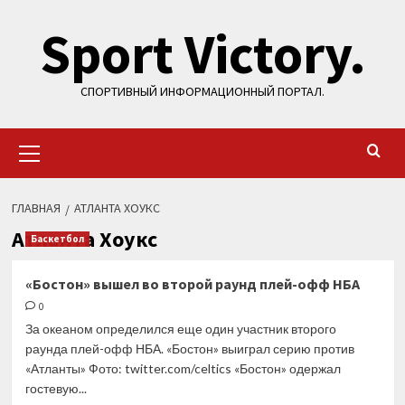
Перейти
Sport Victory.
к
содержимому
СПОРТИВНЫЙ ИНФОРМАЦИОННЫЙ ПОРТАЛ.
Основное
меню
ГЛАВНАЯ
АТЛАНТА ХОУКС
Атланта Хоукс
Баскетбол
«Бостон» вышел во второй раунд плей-офф НБА
0
За океаном определился еще один участник второго
раунда плей-офф НБА. «Бостон» выиграл серию против
«Атланты» Фото: twitter.com/celtics «Бостон» одержал
гостевую...