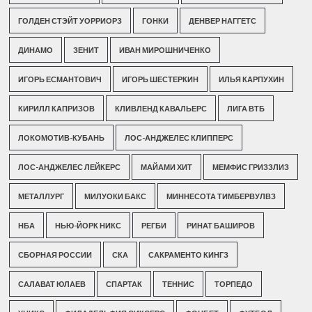
ГОЛДЕН СТЭЙТ УОРРИОРЗ
ГОНКИ
ДЕНВЕР НАГГЕТС
ДИНАМО
ЗЕНИТ
ИВАН МИРОШНИЧЕНКО
ИГОРЬ ЕСМАНТОВИЧ
ИГОРЬ ШЕСТЕРКИН
ИЛЬЯ КАРПУХИН
КИРИЛЛ КАПРИЗОВ
КЛИВЛЕНД КАВАЛЬЕРС
ЛИГА ВТБ
ЛОКОМОТИВ-КУБАНЬ
ЛОС-АНДЖЕЛЕС КЛИППЕРС
ЛОС-АНДЖЕЛЕС ЛЕЙКЕРС
МАЙАМИ ХИТ
МЕМФИС ГРИЗЗЛИЗ
МЕТАЛЛУРГ
МИЛУОКИ БАКС
МИННЕСОТА ТИМБЕРВУЛВЗ
НБА
НЬЮ-ЙОРК НИКС
РЕГБИ
РИНАТ БАШИРОВ
СБОРНАЯ РОССИИ
СКА
САКРАМЕНТО КИНГЗ
САЛАВАТ ЮЛАЕВ
СПАРТАК
ТЕННИС
ТОРПЕДО