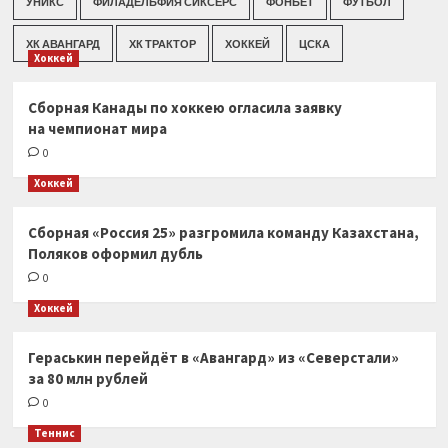
УНИКС
ФИЛАДЕЛЬФИЯ СИКСЕРС
ФОНБЕТ
ФУТБОЛ
ХК АВАНГАРД
ХК ТРАКТОР
ХОККЕЙ
ЦСКА
Хоккей
Сборная Канады по хоккею огласила заявку
на чемпионат мира
0
Хоккей
Сборная «Россия 25» разгромила команду Казахстана,
Поляков оформил дубль
0
Хоккей
Гераськин перейдёт в «Авангард» из «Северстали»
за 80 млн рублей
0
Теннис