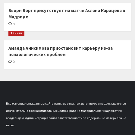
Бьорн Борг присутствует на матче Аслана Карацева в
Мадриде
0
Теннис
Аманда Анисимова приостановит карьеру из-за
психологических проблем
0
Все материалы на данном сайте взяты из открытых источников и предоставляются
исключительно в ознакомительных целях. Права на материалы принадлежат их
владельцам. Администрация сайта ответственности за содержание материала не
несет.