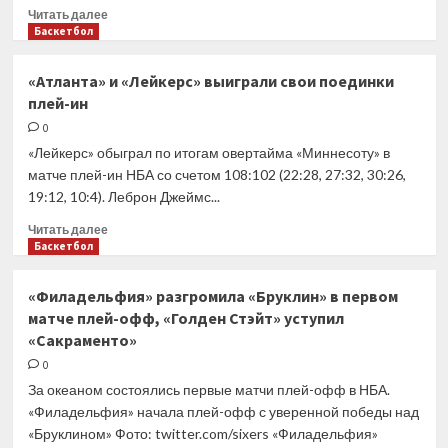
Прочитать
Читать далее
больше
Баскетбол
о
«Бостон»
«Атланта» и «Лейкерс» выиграли свои поединки
вышел
плей-ин
во
второй
0
раунд
«Лейкерс» обыграл по итогам овертайма «Миннесоту» в
плей-
матче плей-ин НБА со счетом 108:102 (22:28, 27:32, 30:26,
офф
19:12, 10:4). Леброн Джеймс...
НБА
Прочитать
Читать далее
больше
Баскетбол
о
«Атланта»
«Филадельфия» разгромила «Бруклин» в первом
и
матче плей-офф, «Голден Стэйт» уступил
«Лейкерс»
«Сакраменто»
выиграли
свои
0
поединки
За океаном состоялись первые матчи плей-офф в НБА.
плей-
«Филадельфия» начала плей-офф с уверенной победы над
ин
«Бруклином» Фото: twitter.com/sixers «Филадельфия»