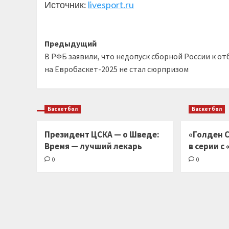
Источник:
livesport.ru
Навигация
Предыдущий
В РФБ заявили, что недопуск сборной России к от
записи
на Евробаскет-2025 не стал сюрпризом
Баскетбол
Баскетбол
Президент ЦСКА — о Шведе:
«Голден С
Время — лучший лекарь
в серии с
0
0