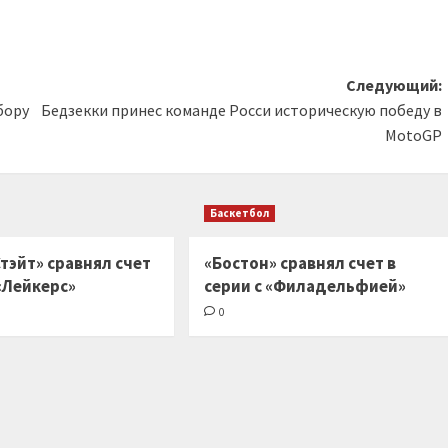
Следующий:
бору
Бедзекки принес команде Росси историческую победу в
MotoGP
Баскетбол
тэйт» сравнял счет
«Бостон» сравнял счет в
 «Лейкерс»
серии с «Филадельфией»
0