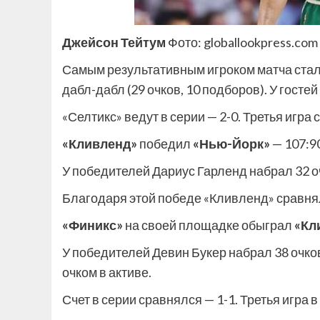
Джейсон Тейтум
Фото: globallookpress.com
Самым результативным игроком матча ста
дабл-дабл (29 очков, 10 подборов). У гост
«Селтикс» ведут в серии — 2-0. Третья игра 
«Кливленд»
победил
«Нью-Йорк»
— 107:90 
У победителей Дариус Гарленд набрал 32 о
Благодаря этой победе «Кливленд» сравнял с
«Финикс»
на своей площадке обыграл
«Кл
У победителей Девин Букер набрал 38 очков
очком в активе.
Счет в серии сравнялся — 1-1. Третья игра 