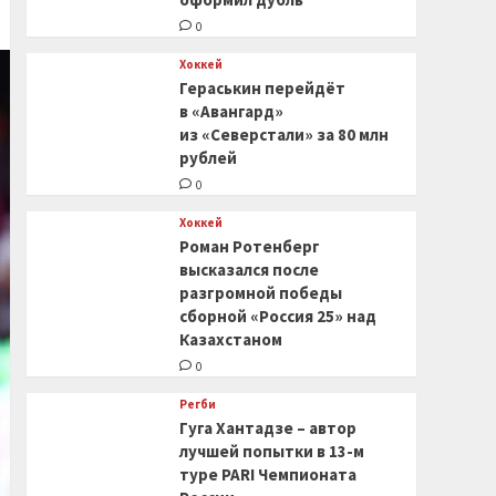
0
Хоккей
Гераськин перейдёт
в «Авангард»
из «Северстали» за 80 млн
рублей
0
Хоккей
Роман Ротенберг
высказался после
разгромной победы
сборной «Россия 25» над
Казахстаном
0
Регби
Гуга Хантадзе – автор
лучшей попытки в 13-м
туре PARI Чемпионата