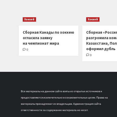
Хоккей
Хоккей
Сборная Канады по хоккею
Сборная «Россия
огласила заявку
разгромила ком
на чемпионат мира
Казахстана, По
оформил дубль
0
0
Все материалы на данном сайте взяты из открытых источников и
предоставляются исключительно в ознакомительных целях. Права на
материалы принадлежат их владельцам. Администрация сайта
ответственности за содержание материала не несет.