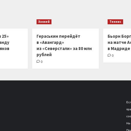
Хоккей
Теннис
 25»
Гераськин перейдёт
Бьорн Бор
анду
в «Авангард»
на матче А
ляков
из «Северстали» за 80 млн
в Мадриде
рублей
0
0
Есл
пра
соо
На 
При