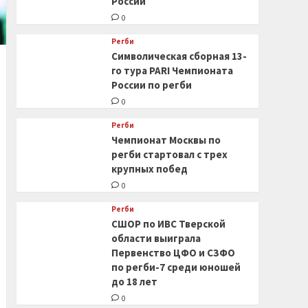
России
0
Регби
Символическая сборная 13-
го тура PARI Чемпионата
России по регби
0
Регби
Чемпионат Москвы по
регби стартовал с трех
крупных побед
0
Регби
СШОР по ИВС Тверской
области выиграла
Первенство ЦФО и СЗФО
по регби-7 среди юношей
до 18 лет
0