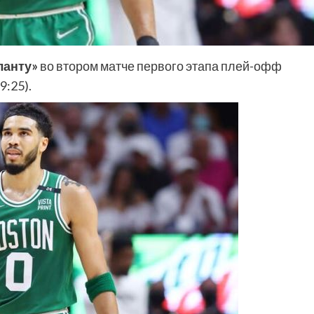
ланту»
во втором матче первого этапа плей-офф
9:25).