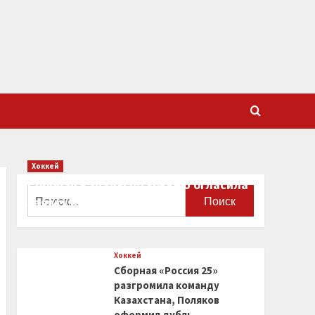
Хоккей
Сборная Канады по хоккею огласила
Найти:
заявку на чемпионат мира
0
Хоккей
Сборная «Россия 25»
разгромила команду
Казахстана, Поляков
оформил дубль