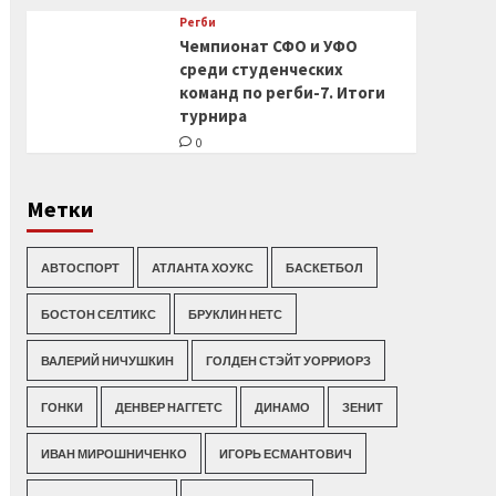
Регби
Чемпионат СФО и УФО
среди студенческих
команд по регби-7. Итоги
турнира
0
Метки
АВТОСПОРТ
АТЛАНТА ХОУКС
БАСКЕТБОЛ
БОСТОН СЕЛТИКС
БРУКЛИН НЕТС
ВАЛЕРИЙ НИЧУШКИН
ГОЛДЕН СТЭЙТ УОРРИОРЗ
ГОНКИ
ДЕНВЕР НАГГЕТС
ДИНАМО
ЗЕНИТ
ИВАН МИРОШНИЧЕНКО
ИГОРЬ ЕСМАНТОВИЧ