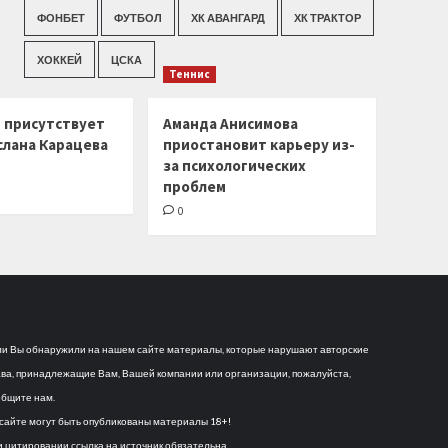
ФОНБЕТ
ФУТБОЛ
ХК АВАНГАРД
ХК ТРАКТОР
ХОККЕЙ
ЦСКА
Теннис
г присутствует
Аманда Анисимова
слана Карацева
приостановит карьеру из-
за психологических
проблем
0
и Вы обнаружили на нашем сайте материалы, которые нарушают авторские
ва, принадлежащие Вам, Вашей компании или организации, пожалуйста,
бщите нам.
сайте могут быть опубликованы материалы 18+!
 цитировании ссылка на источник обязательна.