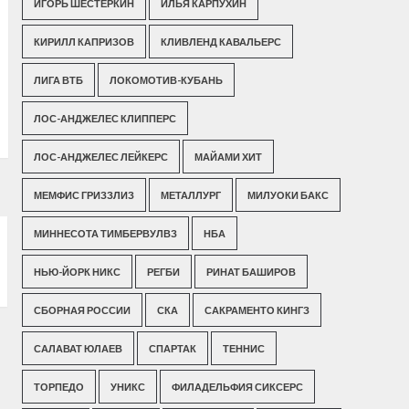
ИГОРЬ ШЕСТЕРКИН
ИЛЬЯ КАРПУХИН
КИРИЛЛ КАПРИЗОВ
КЛИВЛЕНД КАВАЛЬЕРС
ЛИГА ВТБ
ЛОКОМОТИВ-КУБАНЬ
ЛОС-АНДЖЕЛЕС КЛИППЕРС
ЛОС-АНДЖЕЛЕС ЛЕЙКЕРС
МАЙАМИ ХИТ
МЕМФИС ГРИЗЗЛИЗ
МЕТАЛЛУРГ
МИЛУОКИ БАКС
МИННЕСОТА ТИМБЕРВУЛВЗ
НБА
НЬЮ-ЙОРК НИКС
РЕГБИ
РИНАТ БАШИРОВ
СБОРНАЯ РОССИИ
СКА
САКРАМЕНТО КИНГЗ
САЛАВАТ ЮЛАЕВ
СПАРТАК
ТЕННИС
ТОРПЕДО
УНИКС
ФИЛАДЕЛЬФИЯ СИКСЕРС