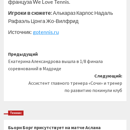
француза We Love Tennis.
Игроки в сюжете:
Алькараз Карлос Надаль
Рафаэль Цонга Жо-Вилфрид
Источник:
gotennis.ru
Навигация
Предыдущий
Екатерина Александрова вышла в 1/8 финала
записи
соревнований в Мадриде
Следующий:
Ассистент главного тренера «Сочи» и тренер
по развитию покинули клуб
Теннис
Бьорн Борг присутствует на матче Аслана