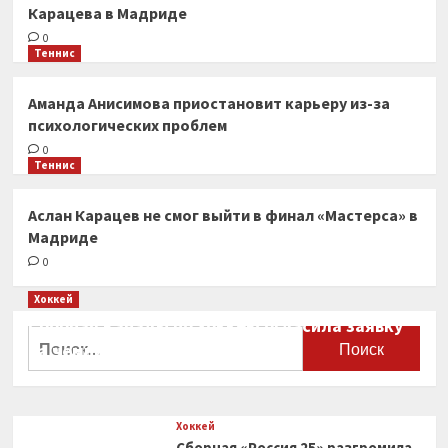
Карацева в Мадриде
0
Теннис
Аманда Анисимова приостановит карьеру из-за
психологических проблем
0
Теннис
Аслан Карацев не смог выйти в финал «Мастерса» в
Мадриде
0
Хоккей
Сборная Канады по хоккею огласила заявку
Найти:
на чемпионат мира
0
Хоккей
Сборная «Россия 25» разгромила