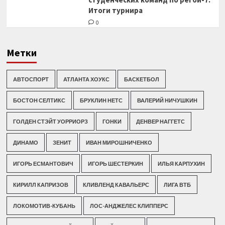
Итоги турнира
0
Метки
АВТОСПОРТ
АТЛАНТА ХОУКС
БАСКЕТБОЛ
БОСТОН СЕЛТИКС
БРУКЛИН НЕТС
ВАЛЕРИЙ НИЧУШКИН
ГОЛДЕН СТЭЙТ УОРРИОРЗ
ГОНКИ
ДЕНВЕР НАГГЕТС
ДИНАМО
ЗЕНИТ
ИВАН МИРОШНИЧЕНКО
ИГОРЬ ЕСМАНТОВИЧ
ИГОРЬ ШЕСТЕРКИН
ИЛЬЯ КАРПУХИН
КИРИЛЛ КАПРИЗОВ
КЛИВЛЕНД КАВАЛЬЕРС
ЛИГА ВТБ
ЛОКОМОТИВ-КУБАНЬ
ЛОС-АНДЖЕЛЕС КЛИППЕРС