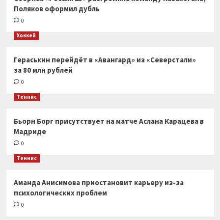
Поляков оформил дубль
0
Хоккей
Гераськин перейдёт в «Авангард» из «Северстали»
за 80 млн рублей
0
Теннис
Бьорн Борг присутствует на матче Аслана Карацева в
Мадриде
0
Теннис
Аманда Анисимова приостановит карьеру из-за
психологических проблем
0