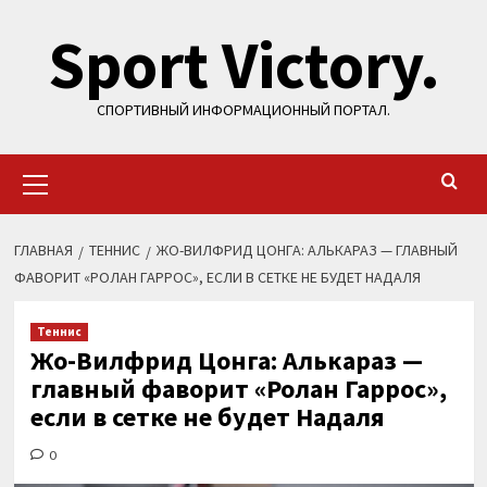
Перейти
Sport Victory.
к
содержимому
СПОРТИВНЫЙ ИНФОРМАЦИОННЫЙ ПОРТАЛ.
Основное
меню
ГЛАВНАЯ
ТЕННИС
ЖО-ВИЛФРИД ЦОНГА: АЛЬКАРАЗ — ГЛАВНЫЙ
ФАВОРИТ «РОЛАН ГАРРОС», ЕСЛИ В СЕТКЕ НЕ БУДЕТ НАДАЛЯ
Теннис
Жо-Вилфрид Цонга: Алькараз —
главный фаворит «Ролан Гаррос»,
если в сетке не будет Надаля
0