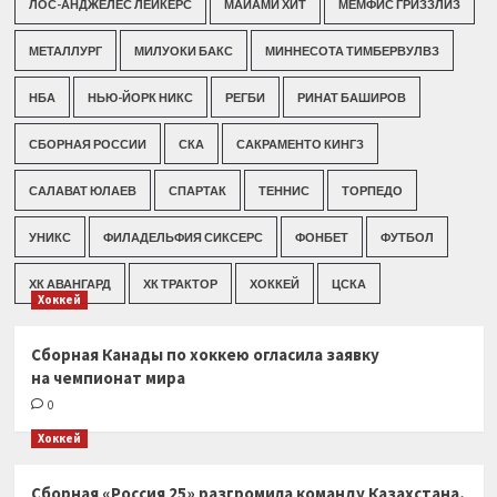
ЛОС-АНДЖЕЛЕС ЛЕЙКЕРС
МАЙАМИ ХИТ
МЕМФИС ГРИЗЗЛИЗ
МЕТАЛЛУРГ
МИЛУОКИ БАКС
МИННЕСОТА ТИМБЕРВУЛВЗ
НБА
НЬЮ-ЙОРК НИКС
РЕГБИ
РИНАТ БАШИРОВ
СБОРНАЯ РОССИИ
СКА
САКРАМЕНТО КИНГЗ
САЛАВАТ ЮЛАЕВ
СПАРТАК
ТЕННИС
ТОРПЕДО
УНИКС
ФИЛАДЕЛЬФИЯ СИКСЕРС
ФОНБЕТ
ФУТБОЛ
ХК АВАНГАРД
ХК ТРАКТОР
ХОККЕЙ
ЦСКА
Хоккей
Сборная Канады по хоккею огласила заявку
на чемпионат мира
0
Хоккей
Сборная «Россия 25» разгромила команду Казахстана,