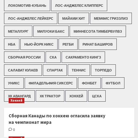
ЛОКОМОТИВ-КУБАНЬ
ЛОС-АНДЖЕЛЕС КЛИППЕРС
ЛОС-АНДЖЕЛЕС ЛЕЙКЕРС
МАЙАМИ ХИТ
МЕМФИС ГРИЗЗЛИЗ
МЕТАЛЛУРГ
МИЛУОКИ БАКС
МИННЕСОТА ТИМБЕРВУЛВЗ
НБА
НЬЮ-ЙОРК НИКС
РЕГБИ
РИНАТ БАШИРОВ
СБОРНАЯ РОССИИ
СКА
САКРАМЕНТО КИНГЗ
САЛАВАТ ЮЛАЕВ
СПАРТАК
ТЕННИС
ТОРПЕДО
УНИКС
ФИЛАДЕЛЬФИЯ СИКСЕРС
ФОНБЕТ
ФУТБОЛ
ХК АВАНГАРД
ХК ТРАКТОР
ХОККЕЙ
ЦСКА
Хоккей
Сборная Канады по хоккею огласила заявку
на чемпионат мира
0