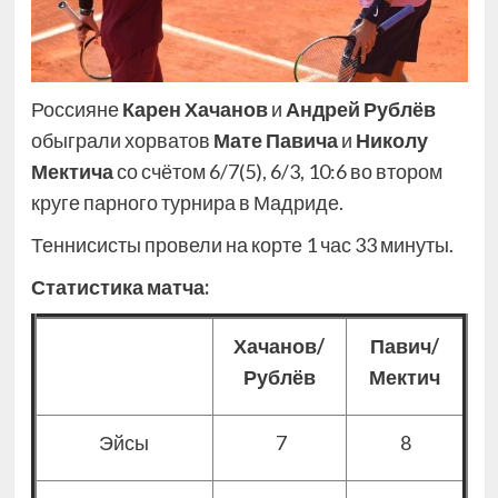
Россияне
Карен Хачанов
и
Андрей Рублёв
обыграли хорватов
Мате Павича
и
Николу
Мектича
со счётом 6/7(5), 6/3, 10:6 во втором
круге парного турнира в Мадриде.
Теннисисты провели на корте 1 час 33 минуты.
Статистика матча:
Хачанов/
Павич/
Рублёв
Мектич
Эйсы
7
8