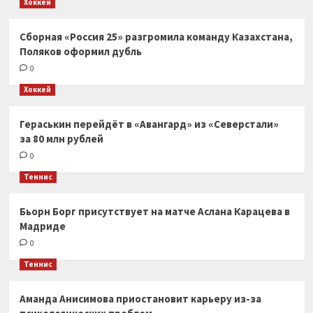
Хоккей
Сборная «Россия 25» разгромила команду Казахстана,
Поляков оформил дубль
0
Хоккей
Гераськин перейдёт в «Авангард» из «Северстали»
за 80 млн рублей
0
Теннис
Бьорн Борг присутствует на матче Аслана Карацева в
Мадриде
0
Теннис
Аманда Анисимова приостановит карьеру из-за