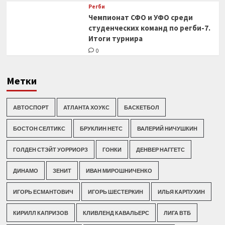
Регби
Чемпионат СФО и УФО среди
студенческих команд по регби-7.
Итоги турнира
0
Метки
АВТОСПОРТ
АТЛАНТА ХОУКС
БАСКЕТБОЛ
БОСТОН СЕЛТИКС
БРУКЛИН НЕТС
ВАЛЕРИЙ НИЧУШКИН
ГОЛДЕН СТЭЙТ УОРРИОРЗ
ГОНКИ
ДЕНВЕР НАГГЕТС
ДИНАМО
ЗЕНИТ
ИВАН МИРОШНИЧЕНКО
ИГОРЬ ЕСМАНТОВИЧ
ИГОРЬ ШЕСТЕРКИН
ИЛЬЯ КАРПУХИН
КИРИЛЛ КАПРИЗОВ
КЛИВЛЕНД КАВАЛЬЕРС
ЛИГА ВТБ