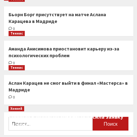
Бьорн Борг присутствует на матче Аслана
Карацева в Мадриде
0
Теннис
Аманда Анисимова приостановит карьеру из-за
психологических проблем
0
Теннис
Аслан Карацев не смог выйти в финал «Мастерса» в
Мадриде
0
Хоккей
Сборная Канады по хоккею огласила заявку
Найти:
на чемпионат мира
0