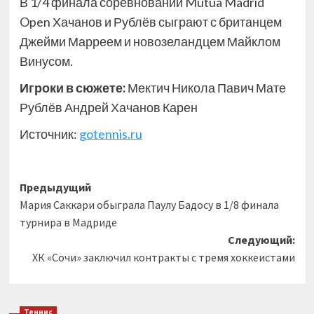
В 1/4 финала соревнований Mutua Madrid
Open Хачанов и Рублёв сыграют с британцем
Джейми Марреем и новозеландцем Майклом
Винусом.
Игроки в сюжете:
Мектич Никола Павич Мате
Рублёв Андрей Хачанов Карен
Источник:
gotennis.ru
Навигация
Предыдущий
Мария Саккари обыграла Паулу Бадосу в 1/8 финала
записи
турнира в Мадриде
Следующий:
ХК «Сочи» заключил контракты с тремя хоккеистами
Теннис