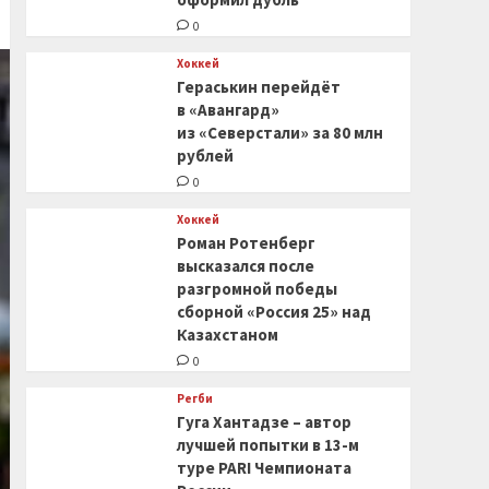
0
Хоккей
Гераськин перейдёт
в «Авангард»
из «Северстали» за 80 млн
рублей
0
Хоккей
Роман Ротенберг
высказался после
разгромной победы
сборной «Россия 25» над
Казахстаном
0
Регби
Гуга Хантадзе – автор
лучшей попытки в 13-м
туре PARI Чемпионата