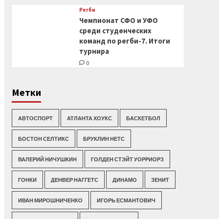
Регби
Чемпионат СФО и УФО
среди студенческих
команд по регби-7. Итоги
турнира
0
Метки
АВТОСПОРТ
АТЛАНТА ХОУКС
БАСКЕТБОЛ
БОСТОН СЕЛТИКС
БРУКЛИН НЕТС
ВАЛЕРИЙ НИЧУШКИН
ГОЛДЕН СТЭЙТ УОРРИОРЗ
ГОНКИ
ДЕНВЕР НАГГЕТС
ДИНАМО
ЗЕНИТ
ИВАН МИРОШНИЧЕНКО
ИГОРЬ ЕСМАНТОВИЧ