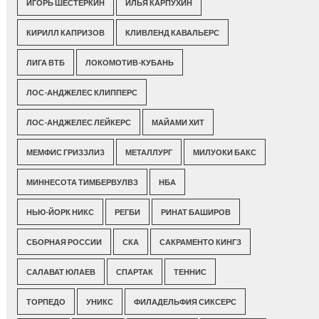
ИГОРЬ ШЕСТЕРКИН
ИЛЬЯ КАРПУХИН
КИРИЛЛ КАПРИЗОВ
КЛИВЛЕНД КАВАЛЬЕРС
ЛИГА ВТБ
ЛОКОМОТИВ-КУБАНЬ
ЛОС-АНДЖЕЛЕС КЛИППЕРС
ЛОС-АНДЖЕЛЕС ЛЕЙКЕРС
МАЙАМИ ХИТ
МЕМФИС ГРИЗЗЛИЗ
МЕТАЛЛУРГ
МИЛУОКИ БАКС
МИННЕСОТА ТИМБЕРВУЛВЗ
НБА
НЬЮ-ЙОРК НИКС
РЕГБИ
РИНАТ БАШИРОВ
СБОРНАЯ РОССИИ
СКА
САКРАМЕНТО КИНГЗ
САЛАВАТ ЮЛАЕВ
СПАРТАК
ТЕННИС
ТОРПЕДО
УНИКС
ФИЛАДЕЛЬФИЯ СИКСЕРС