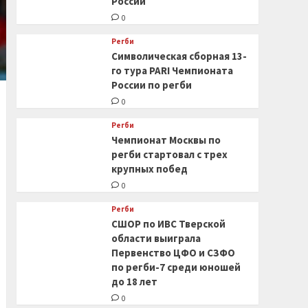
России
0
Регби
Символическая сборная 13-
го тура PARI Чемпионата
России по регби
0
Регби
Чемпионат Москвы по
регби стартовал с трех
крупных побед
0
Регби
СШОР по ИВС Тверской
области выиграла
Первенство ЦФО и СЗФО
по регби-7 среди юношей
до 18 лет
0