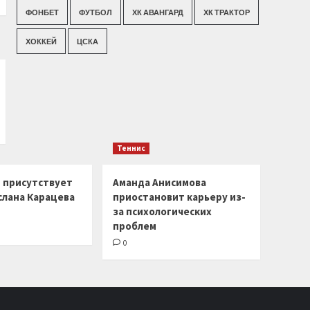
ФОНБЕТ
ФУТБОЛ
ХК АВАНГАРД
ХК ТРАКТОР
ХОККЕЙ
ЦСКА
Теннис
г присутствует
Аманда Анисимова
слана Карацева
приостановит карьеру из-
за психологических
проблем
0