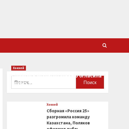
Хоккей
Сборная Канады по хоккею огласила
Найти:
заявку на чемпионат мира
0
Хоккей
Сборная «Россия 25»
разгромила команду
Казахстана, Поляков
оформил дубль