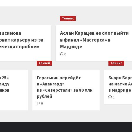
Теннис
нисимова
Аслан Карацев не смог выйти
вит карьеру из-за
в финал «Мастерса» в
ических проблем
Мадриде
0
Хоккей
Теннис
 25»
Гераськин перейдёт
Бьорн Бор
анду
в «Авангард»
на матче А
ляков
из «Северстали» за 80 млн
в Мадриде
рублей
0
0