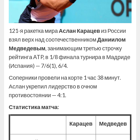
121-я ракетка мира
Аслан Карацев
из России
взял верх над соотечественником
Даниилом
Медведевым
, занимающим третью строчку
рейтинга ATP, в 1/8 финала турнира в Мадриде
(Испания) — 7/6(1), 6/4.
Соперники провели на корте 1 час 38 минут.
Аслан укрепил лидерство в очном
противостоянии — 4:1.
Статистика матча:
Карацев
Медведев