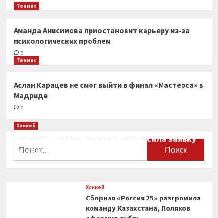
Теннис
Аманда Анисимова приостановит карьеру из-за
психологических проблем
0
Теннис
Аслан Карацев не смог выйти в финал «Мастерса» в
Мадриде
0
Хоккей
Сборная Канады по хоккею огласила заявку
Найти:
на чемпионат мира
0
Хоккей
Сборная «Россия 25» разгромила
команду Казахстана, Поляков