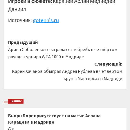
Игроки в сюжете:
Карацев Аслан Медведев
Даниил
Источник:
gotennis.ru
Навигация
Предыдущий
Арина Соболенко отыграла сет и брейк в четвёртом
записи
раунде турнира WTA 1000 в Мадриде
Следующий:
Карен Хачанов обыграл Андрея Рублёва в четвёртом
круге «Мастерса» в Мадриде
Теннис
Бьорн Борг присутствует на матче Аслана
Карацева в Мадриде
0