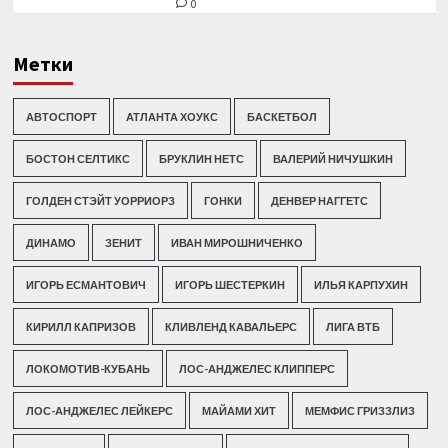
0
Метки
АВТОСПОРТ
АТЛАНТА ХОУКС
БАСКЕТБОЛ
БОСТОН СЕЛТИКС
БРУКЛИН НЕТС
ВАЛЕРИЙ НИЧУШКИН
ГОЛДЕН СТЭЙТ УОРРИОРЗ
ГОНКИ
ДЕНВЕР НАГГЕТС
ДИНАМО
ЗЕНИТ
ИВАН МИРОШНИЧЕНКО
ИГОРЬ ЕСМАНТОВИЧ
ИГОРЬ ШЕСТЕРКИН
ИЛЬЯ КАРПУХИН
КИРИЛЛ КАПРИЗОВ
КЛИВЛЕНД КАВАЛЬЕРС
ЛИГА ВТБ
ЛОКОМОТИВ-КУБАНЬ
ЛОС-АНДЖЕЛЕС КЛИППЕРС
ЛОС-АНДЖЕЛЕС ЛЕЙКЕРС
МАЙАМИ ХИТ
МЕМФИС ГРИЗЗЛИЗ