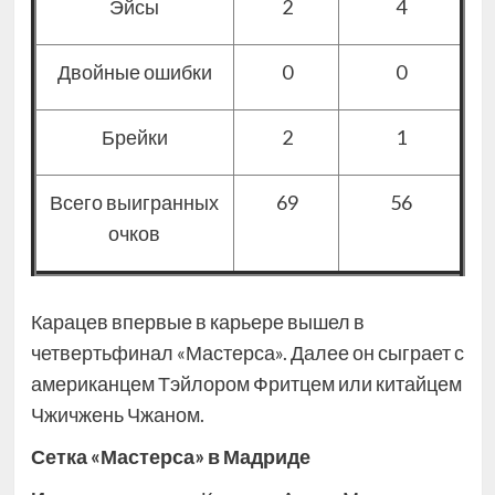
Эйсы
2
4
Двойные ошибки
0
0
Брейки
2
1
Всего выигранных
69
56
очков
Карацев впервые в карьере вышел в
четвертьфинал «Мастерса». Далее он сыграет с
американцем Тэйлором Фритцем или китайцем
Чжичжень Чжаном.
Сетка «Мастерса» в Мадриде