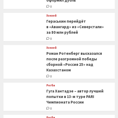
оформил дубль
0
Хоккей
Гераськин перейдёт
в «Авангард» из «Северстали»
за 80 млн рублей
0
Хоккей
Роман Ротенберг высказался
после разгромной победы
сборной «Россия 25» над
Казахстаном
0
Регби
Гуга Хантадзе – автор лучшей
попытки в 13-м туре PARI
Чемпионата России
0
Регби