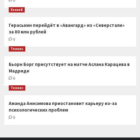
0
Хоккей
Гераськин перейдёт в «Авангард» из «Северстали»
за 80 млн рублей
0
Теннис
Бьорн Борг присутствует на матче Аслана Карацева в
Мадриде
0
Теннис
Аманда Анисимова приостановит карьеру из-за
психологических проблем
0